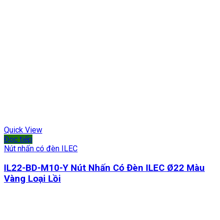
Quick View
Đọc tiếp
Nút nhấn có đèn ILEC
IL22-BD-M10-Y Nút Nhấn Có Đèn ILEC Ø22 Màu
Vàng Loại Lồi