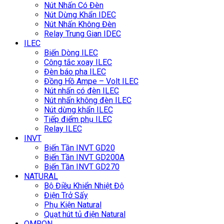
Nút Nhấn Có Đèn
Nút Dừng Khẩn IDEC
Nút Nhấn Không Đèn
Relay Trung Gian IDEC
ILEC
Biến Dòng ILEC
Công tắc xoay ILEC
Đèn báo pha ILEC
Đồng Hồ Ampe – Volt ILEC
Nút nhấn có đèn ILEC
Nút nhấn không đèn ILEC
Nút dừng khẩn ILEC
Tiếp điểm phụ ILEC
Relay ILEC
INVT
Biến Tần INVT GD20
Biến Tần INVT GD200A
Biến Tần INVT GD270
NATURAL
Bộ Điều Khiển Nhiệt Độ
Điện Trở Sấy
Phụ Kiện Natural
Quạt hút tủ điện Natural
OMRON