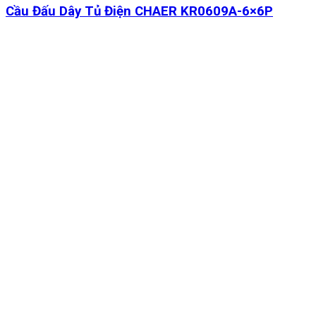
Cầu Đấu Dây Tủ Điện CHAER KR0609A-6×6P