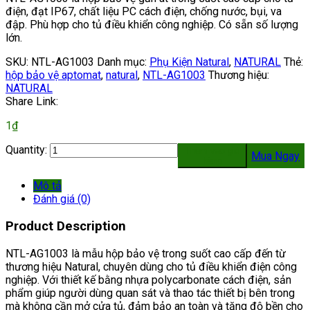
điện, đạt IP67, chất liệu PC cách điện, chống nước, bụi, va
đập. Phù hợp cho tủ điều khiển công nghiệp. Có sẵn số lượng
lớn.
SKU:
NTL-AG1003
Danh mục:
Phụ Kiện Natural
,
NATURAL
Thẻ:
hộp bảo vệ aptomat
,
natural
,
NTL-AG1003
Thương hiệu:
NATURAL
Share Link:
1
₫
Quantity:
Thêm vào giỏ
Mua Ngay
hàng
Mô tả
Đánh giá (0)
Product Description
NTL-AG1003 là mẫu hộp bảo vệ trong suốt cao cấp đến từ
thương hiệu Natural, chuyên dùng cho tủ điều khiển điện công
nghiệp. Với thiết kế bằng nhựa polycarbonate cách điện, sản
phẩm giúp người dùng quan sát và thao tác thiết bị bên trong
mà không cần mở cửa tủ, đảm bảo an toàn và tăng độ bền cho