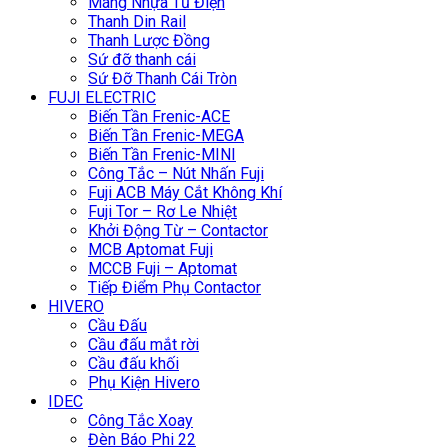
Máng Nhựa Tủ Điện
Thanh Din Rail
Thanh Lược Đồng
Sứ đỡ thanh cái
Sứ Đỡ Thanh Cái Tròn
FUJI ELECTRIC
Biến Tần Frenic-ACE
Biến Tần Frenic-MEGA
Biến Tần Frenic-MINI
Công Tắc – Nút Nhấn Fuji
Fuji ACB Máy Cắt Không Khí
Fuji Tor – Rơ Le Nhiệt
Khởi Động Từ – Contactor
MCB Aptomat Fuji
MCCB Fuji – Aptomat
Tiếp Điểm Phụ Contactor
HIVERO
Cầu Đấu
Cầu đấu mắt rời
Cầu đấu khối
Phụ Kiện Hivero
IDEC
Công Tắc Xoay
Đèn Báo Phi 22