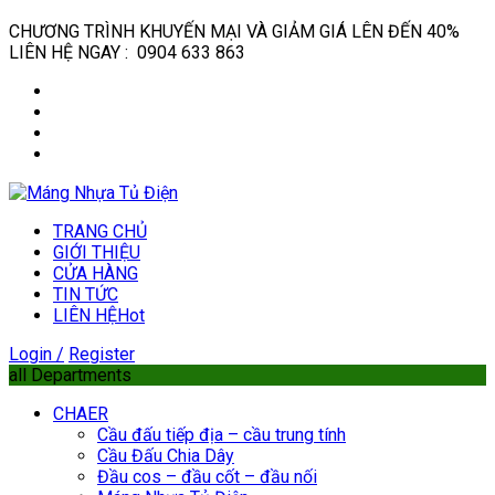
CHƯƠNG TRÌNH KHUYẾN MẠI VÀ GIẢM GIÁ LÊN ĐẾN 40%
LIÊN HỆ NGAY : 0904 633 863
TRANG CHỦ
GIỚI THIỆU
CỬA HÀNG
TIN TỨC
LIÊN HỆ
Hot
Login /
Register
all Departments
CHAER
Cầu đấu tiếp địa – cầu trung tính
Cầu Đấu Chia Dây
Đầu cos – đầu cốt – đầu nối