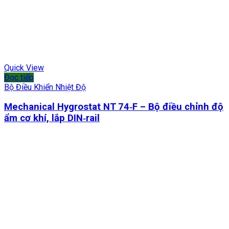
Quick View
Đọc tiếp
Bộ Điều Khiển Nhiệt Độ
Mechanical Hygrostat NT 74‑F – Bộ điều chỉnh độ
ẩm cơ khí, lắp DIN‑rail