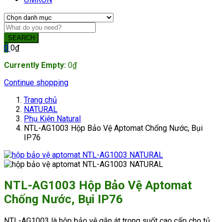
SEARCH
0
0
₫
Currently Empty:
0
₫
Continue shopping
Trang chủ
NATURAL
Phụ Kiện Natural
NTL-AG1003 Hộp Bảo Vệ Aptomat Chống Nước, Bụi
IP76
NTL-AG1003 Hộp Bảo Vệ Aptomat
Chống Nước, Bụi IP76
NTL-AG1003 là hộp bảo vệ gắn át trong suốt cao cấp cho tủ