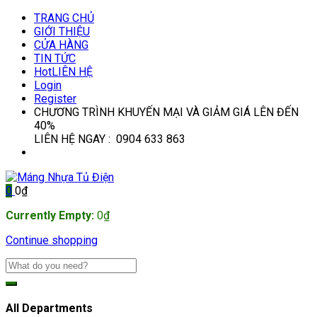
TRANG CHỦ
GIỚI THIỆU
CỬA HÀNG
TIN TỨC
Hot
LIÊN HỆ
Login
Register
CHƯƠNG TRÌNH KHUYẾN MẠI VÀ GIẢM GIÁ LÊN ĐẾN
40%
LIÊN HỆ NGAY : 0904 633 863
0
0
₫
Currently Empty:
0
₫
Continue shopping
All Departments