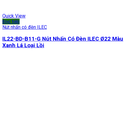
Quick View
Đọc tiếp
Nút nhấn có đèn ILEC
IL22-BD-B11-G Nút Nhấn Có Đèn ILEC Ø22 Màu
Xanh Lá Loại Lồi