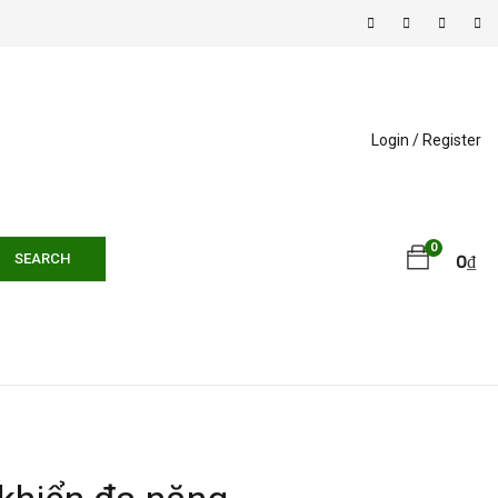
Login /
Register
0
SEARCH
0
₫