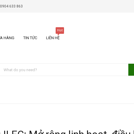
 0904 633 863
Hot
A HÀNG
TIN TỨC
LIÊN HỆ