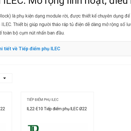
 ILEC: Mở rộng linh hoạt, điều
lock) là phụ kiện dạng module rời, được thiết kế chuyên dụng để 
 ILEC. Thiết bị giúp người tháo ráp tủ điện dễ dàng mở rộng số l
ế toàn bộ cụm nút nhấn ban đầu.
i tiết về Tiếp điểm phụ ILEC
TIẾP ĐIỂM PHỤ ILEC
Ø22
IL22-E10 Tiếp điểm phụ ILEC Ø22