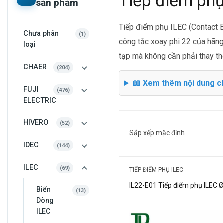
Tiếp điểm phụ
sản phẩm
Tiếp điểm phụ ILEC (Contact B
Chưa phân
1
1
công tắc xoay phi 22 của hãng
sản
loại
phẩm
tạp mà không cần phải thay th
CHAER
204
204
sản
phẩm
📖 Xem thêm nội dung ch
FUJI
476
476
sản
ELECTRIC
phẩm
HIVERO
52
52
sản
phẩm
IDEC
144
144
sản
phẩm
ILEC
69
TIẾP ĐIỂM PHỤ ILEC
69
sản
phẩm
IL22-E01 Tiếp điểm phụ ILEC 
Biến
13
13
sản
Dòng
phẩm
ILEC