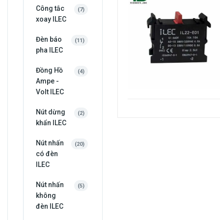
Công tắc
7
7
sản
xoay ILEC
phẩm
Đèn báo
11
11
sản
pha ILEC
phẩm
Đồng Hồ
4
4
sản
Ampe -
phẩm
Volt ILEC
Nút dừng
2
2
sản
khẩn ILEC
phẩm
Nút nhấn
20
20
sản
có đèn
phẩm
ILEC
Nút nhấn
5
5
sản
không
phẩm
đèn ILEC