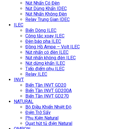
Nút Nhấn Có Đèn
Nút Dừng Khẩn IDEC
Nút Nhấn Không Đèn
Relay Trung Gian IDEC
ILEC
Biến Dòng ILEC
Công tắc xoay ILEC
Đèn báo pha ILEC
Đồng Hồ Ampe – Volt ILEC
Nút nhấn có đèn ILEC
Nút nhấn không đèn ILEC
Nút dừng khẩn ILEC
Tiếp điểm phụ ILEC
Relay ILEC
INVT
Biến Tần INVT GD20
Biến Tần INVT GD200A
Biến Tần INVT GD270
NATURAL
Bộ Điều Khiển Nhiệt Độ
Điện Trở Sấy
Phụ Kiện Natural
Quạt hút tủ điện Natural
OMRON