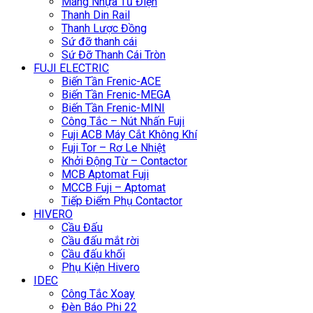
Máng Nhựa Tủ Điện
Thanh Din Rail
Thanh Lược Đồng
Sứ đỡ thanh cái
Sứ Đỡ Thanh Cái Tròn
FUJI ELECTRIC
Biến Tần Frenic-ACE
Biến Tần Frenic-MEGA
Biến Tần Frenic-MINI
Công Tắc – Nút Nhấn Fuji
Fuji ACB Máy Cắt Không Khí
Fuji Tor – Rơ Le Nhiệt
Khởi Động Từ – Contactor
MCB Aptomat Fuji
MCCB Fuji – Aptomat
Tiếp Điểm Phụ Contactor
HIVERO
Cầu Đấu
Cầu đấu mắt rời
Cầu đấu khối
Phụ Kiện Hivero
IDEC
Công Tắc Xoay
Đèn Báo Phi 22