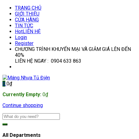
TRANG CHỦ
GIỚI THIỆU
CỬA HÀNG
TIN TỨC
Hot
LIÊN HỆ
Login
Register
CHƯƠNG TRÌNH KHUYẾN MẠI VÀ GIẢM GIÁ LÊN ĐẾN
40%
LIÊN HỆ NGAY : 0904 633 863
0
0
₫
Currently Empty:
0
₫
Continue shopping
All Departments