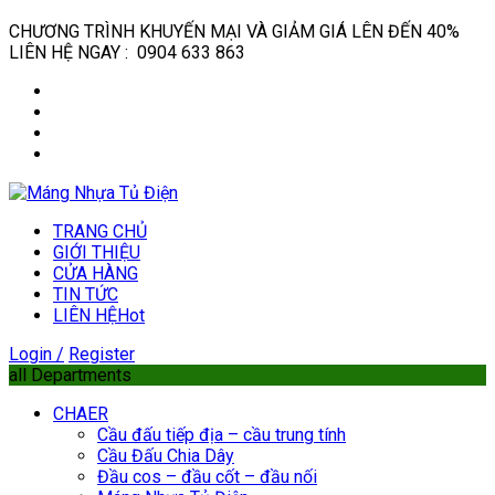
CHƯƠNG TRÌNH KHUYẾN MẠI VÀ GIẢM GIÁ LÊN ĐẾN 40%
LIÊN HỆ NGAY : 0904 633 863
TRANG CHỦ
GIỚI THIỆU
CỬA HÀNG
TIN TỨC
LIÊN HỆ
Hot
Login /
Register
all Departments
CHAER
Cầu đấu tiếp địa – cầu trung tính
Cầu Đấu Chia Dây
Đầu cos – đầu cốt – đầu nối