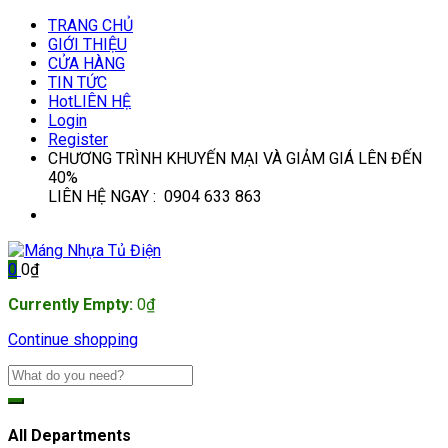
TRANG CHỦ
GIỚI THIỆU
CỬA HÀNG
TIN TỨC
Hot
LIÊN HỆ
Login
Register
CHƯƠNG TRÌNH KHUYẾN MẠI VÀ GIẢM GIÁ LÊN ĐẾN
40%
LIÊN HỆ NGAY : 0904 633 863
0
0
₫
Currently Empty:
0
₫
Continue shopping
All Departments