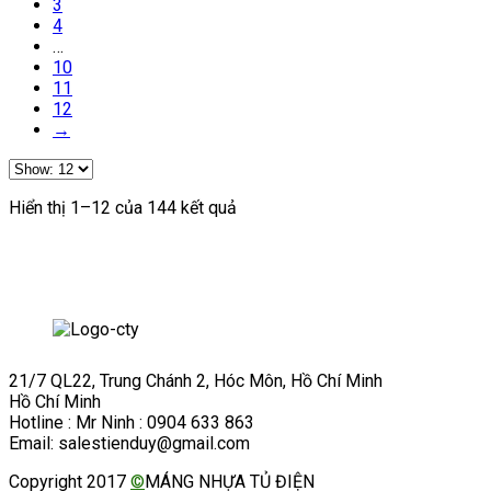
3
4
…
10
11
12
→
Hiển thị 1–12 của 144 kết quả
21/7 QL22, Trung Chánh 2, Hóc Môn, Hồ Chí Minh
Hồ Chí Minh
Hotline : Mr Ninh : 0904 633 863
Email: salestienduy@gmail.com
Copyright 2017
©
MÁNG NHỰA TỦ ĐIỆN