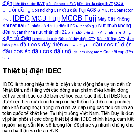
cos
điện
biến tần đa năng INVT
biến tần vector INVT
biến tần vector SVC
chuôi đồng
Fuji ACB
cầu đấu
Cos nối ống GTY
GTY Butt Connector
IDEC
MCCB Fuji
MCB Fuji
Máy Cắt Không
hivero
Khí
natural
Nút nhấn không
nút nhấn có đèn tủ điện ILEC
Nút nhấn giữ
phụ
đèn
nút nhấn phi 22
Nút nhấn nhả
phân phối biến tần INVT chính hãng
kiện tủ điện
đèn
terminal block
Đầu nối dây điện GTY
Đầu nối ống GTY
đầu cos dây điện
đầu cos tủ điện
báo pha
đầu cos lưỡng kim
đầu cos ép
đầu cos đấu nối
Ống nối cáp điện
đầu cos đồng nhôm
GTY
Thiết bị điện IDEC
IDEC là thương hiệu thiết bị điện và tự động hóa uy tín đến từ
Nhật Bản, nổi tiếng với các dòng sản phẩm điều khiển, đóng
cắt và cảnh báo có độ bền cơ học cao. Các thiết bị IDEC luôn
được ưu tiên sử dụng trong các hệ thống tủ điện công nghiệp
nhờ khả năng hoạt động ổn định và đáp ứng các tiêu chuẩn an
toàn quốc tế khắt khe. Tại thị trường Việt Nam, Tiến Duy là đơn
vị phân phối sỉ các dòng thiết bị điện IDEC chính hãng, cam kết
nguồn hàng sẵn kho số lượng lớn để phục vụ nhanh chóng cho
các nhà thầu và dự án B2B.