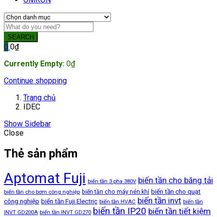
SEARCH
0
0
₫
Currently Empty:
0
₫
Continue shopping
Trang chủ
IDEC
Show Sidebar
Close
Thẻ sản phẩm
Aptomat Fuji
biến tần cho băng tải
biến tần 3 pha 380V
biến tần cho quạt
biến tần cho máy nén khí
biến tần cho bơm công nghiệp
biến tần invt
công nghiệp
biến tần Fuji Electric
biến tần HVAC
biến tần
biến tần IP20
biến tần tiết kiệm
INVT GD200A
biến tần INVT GD270