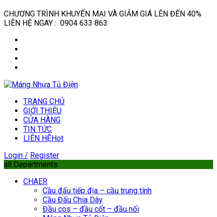
CHƯƠNG TRÌNH KHUYẾN MẠI VÀ GIẢM GIÁ LÊN ĐẾN 40%
LIÊN HỆ NGAY : 0904 633 863
TRANG CHỦ
GIỚI THIỆU
CỬA HÀNG
TIN TỨC
LIÊN HỆ
Hot
Login /
Register
all Departments
CHAER
Cầu đấu tiếp địa – cầu trung tính
Cầu Đấu Chia Dây
Đầu cos – đầu cốt – đầu nối