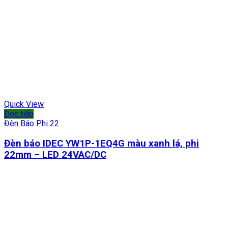
Quick View
Đọc tiếp
Đèn Báo Phi 22
Đèn báo IDEC YW1P-1EQ4G màu xanh lá, phi
22mm – LED 24VAC/DC