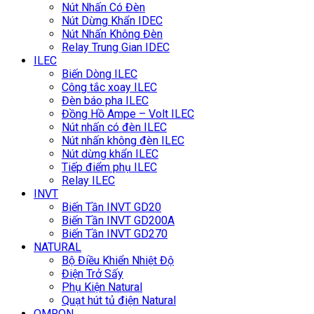
Nút Nhấn Có Đèn
Nút Dừng Khẩn IDEC
Nút Nhấn Không Đèn
Relay Trung Gian IDEC
ILEC
Biến Dòng ILEC
Công tắc xoay ILEC
Đèn báo pha ILEC
Đồng Hồ Ampe – Volt ILEC
Nút nhấn có đèn ILEC
Nút nhấn không đèn ILEC
Nút dừng khẩn ILEC
Tiếp điểm phụ ILEC
Relay ILEC
INVT
Biến Tần INVT GD20
Biến Tần INVT GD200A
Biến Tần INVT GD270
NATURAL
Bộ Điều Khiển Nhiệt Độ
Điện Trở Sấy
Phụ Kiện Natural
Quạt hút tủ điện Natural
OMRON