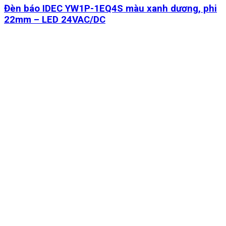
Đèn báo IDEC YW1P-1EQ4S màu xanh dương, phi
22mm – LED 24VAC/DC