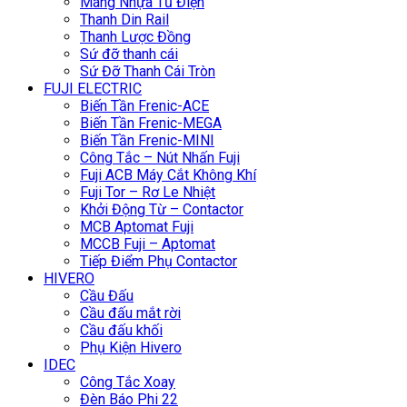
Máng Nhựa Tủ Điện
Thanh Din Rail
Thanh Lược Đồng
Sứ đỡ thanh cái
Sứ Đỡ Thanh Cái Tròn
FUJI ELECTRIC
Biến Tần Frenic-ACE
Biến Tần Frenic-MEGA
Biến Tần Frenic-MINI
Công Tắc – Nút Nhấn Fuji
Fuji ACB Máy Cắt Không Khí
Fuji Tor – Rơ Le Nhiệt
Khởi Động Từ – Contactor
MCB Aptomat Fuji
MCCB Fuji – Aptomat
Tiếp Điểm Phụ Contactor
HIVERO
Cầu Đấu
Cầu đấu mắt rời
Cầu đấu khối
Phụ Kiện Hivero
IDEC
Công Tắc Xoay
Đèn Báo Phi 22