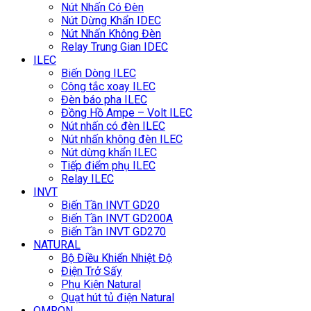
Nút Nhấn Có Đèn
Nút Dừng Khẩn IDEC
Nút Nhấn Không Đèn
Relay Trung Gian IDEC
ILEC
Biến Dòng ILEC
Công tắc xoay ILEC
Đèn báo pha ILEC
Đồng Hồ Ampe – Volt ILEC
Nút nhấn có đèn ILEC
Nút nhấn không đèn ILEC
Nút dừng khẩn ILEC
Tiếp điểm phụ ILEC
Relay ILEC
INVT
Biến Tần INVT GD20
Biến Tần INVT GD200A
Biến Tần INVT GD270
NATURAL
Bộ Điều Khiển Nhiệt Độ
Điện Trở Sấy
Phụ Kiện Natural
Quạt hút tủ điện Natural
OMRON