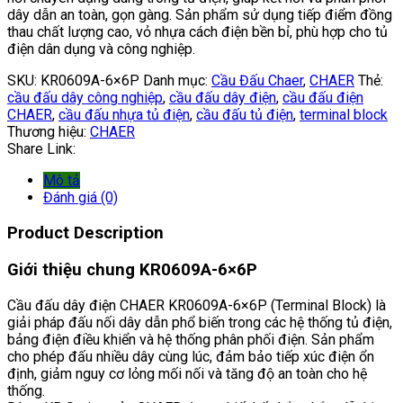
dây dẫn an toàn, gọn gàng. Sản phẩm sử dụng tiếp điểm đồng
thau chất lượng cao, vỏ nhựa cách điện bền bỉ, phù hợp cho tủ
điện dân dụng và công nghiệp.
SKU:
KR0609A-6×6P
Danh mục:
Cầu Đấu Chaer
,
CHAER
Thẻ:
cầu đấu dây công nghiệp
,
cầu đấu dây điện
,
cầu đấu điện
CHAER
,
cầu đấu nhựa tủ điện
,
cầu đấu tủ điện
,
terminal block
Thương hiệu:
CHAER
Share Link:
Mô tả
Đánh giá (0)
Product Description
Giới thiệu chung KR0609A-6×6P
Cầu đấu dây điện CHAER KR0609A-6×6P (Terminal Block) là
giải pháp đấu nối dây dẫn phổ biến trong các hệ thống tủ điện,
bảng điện điều khiển và hệ thống phân phối điện. Sản phẩm
cho phép đấu nhiều dây cùng lúc, đảm bảo tiếp xúc điện ổn
định, giảm nguy cơ lỏng mối nối và tăng độ an toàn cho hệ
thống.