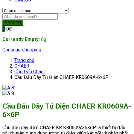
SEARCH
0
0
₫
Currently Empty:
0
₫
Continue shopping
Trang chủ
CHAER
Cầu Đấu Chaer
Cầu Đấu Dây Tủ Điện CHAER KR0609A-6×6P
Cầu Đấu Dây Tủ Điện CHAER KR0609A-
6×6P
Cầu đấu dây điện CHAER KR KR0609A-6×6P là thiết bị đấu
nối chuyên dụng dùng trong tủ điện, giúp kết nối và phân phối