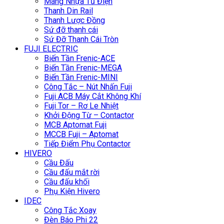
Máng Nhựa Tủ Điện
Thanh Din Rail
Thanh Lược Đồng
Sứ đỡ thanh cái
Sứ Đỡ Thanh Cái Tròn
FUJI ELECTRIC
Biến Tần Frenic-ACE
Biến Tần Frenic-MEGA
Biến Tần Frenic-MINI
Công Tắc – Nút Nhấn Fuji
Fuji ACB Máy Cắt Không Khí
Fuji Tor – Rơ Le Nhiệt
Khởi Động Từ – Contactor
MCB Aptomat Fuji
MCCB Fuji – Aptomat
Tiếp Điểm Phụ Contactor
HIVERO
Cầu Đấu
Cầu đấu mắt rời
Cầu đấu khối
Phụ Kiện Hivero
IDEC
Công Tắc Xoay
Đèn Báo Phi 22