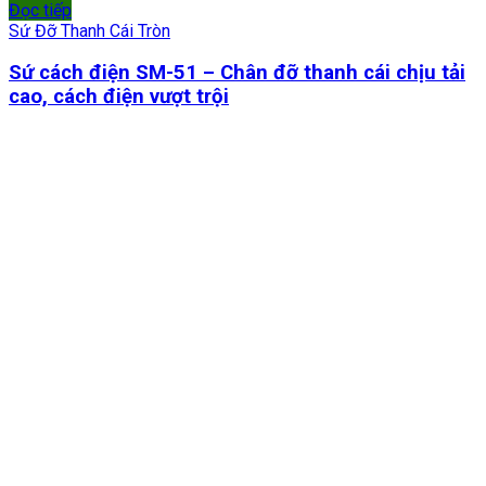
Đọc tiếp
Sứ Đỡ Thanh Cái Tròn
Sứ cách điện SM-51 – Chân đỡ thanh cái chịu tải
cao, cách điện vượt trội