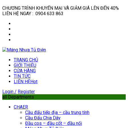
CHƯƠNG TRÌNH KHUYẾN MẠI VÀ GIẢM GIÁ LÊN ĐẾN 40%
LIÊN HỆ NGAY : 0904 633 863
TRANG CHỦ
GIỚI THIỆU
CỬA HÀNG
TIN TỨC
LIÊN HỆ
Hot
Login /
Register
all Departments
CHAER
Cầu đấu tiếp địa – cầu trung tính
Cầu Đấu Chia Dây
Đầu cos – đầu cốt – đầu nối