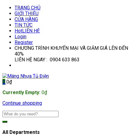
TRANG CHỦ
GIỚI THIỆU
CỬA HÀNG
TIN TỨC
Hot
LIÊN HỆ
Login
Register
CHƯƠNG TRÌNH KHUYẾN MẠI VÀ GIẢM GIÁ LÊN ĐẾN
40%
LIÊN HỆ NGAY : 0904 633 863
0
0
₫
Currently Empty:
0
₫
Continue shopping
All Departments