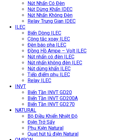
Nút Nhấn Có Đèn
Nút Dừng Khẩn IDEC
Nút Nhấn Không Đèn
Relay Trung Gian IDEC
ILEC
Biến Dòng ILEC
Công tắc xoay ILEC
Đèn báo pha ILEC
Đồng Hồ Ampe – Volt ILEC
Nút nhấn có đèn ILEC
Nút nhấn không đèn ILEC
Nút dừng khẩn ILEC
Tiếp điểm phụ ILEC
Relay ILEC
INVT
Biến Tần INVT GD20
Biến Tần INVT GD200A
Biến Tần INVT GD270
NATURAL
Bộ Điều Khiển Nhiệt Độ
Điện Trở Sấy
Phụ Kiện Natural
Quạt hút tủ điện Natural
OMRON