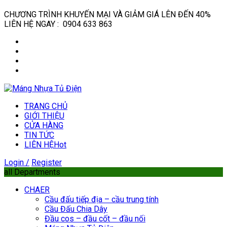
CHƯƠNG TRÌNH KHUYẾN MẠI VÀ GIẢM GIÁ LÊN ĐẾN 40%
LIÊN HỆ NGAY : 0904 633 863
TRANG CHỦ
GIỚI THIỆU
CỬA HÀNG
TIN TỨC
LIÊN HỆ
Hot
Login /
Register
all Departments
CHAER
Cầu đấu tiếp địa – cầu trung tính
Cầu Đấu Chia Dây
Đầu cos – đầu cốt – đầu nối