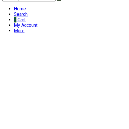
Home
Search
0
Cart
My Account
More