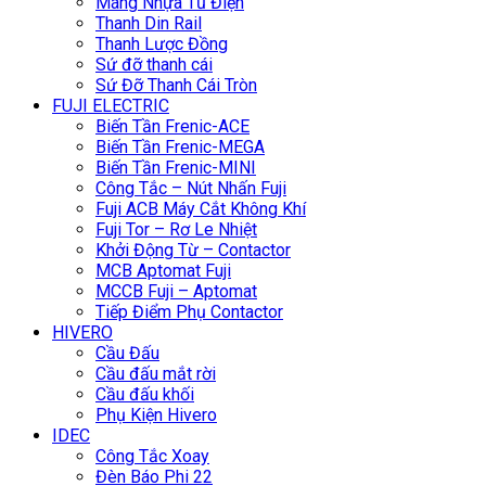
Máng Nhựa Tủ Điện
Thanh Din Rail
Thanh Lược Đồng
Sứ đỡ thanh cái
Sứ Đỡ Thanh Cái Tròn
FUJI ELECTRIC
Biến Tần Frenic-ACE
Biến Tần Frenic-MEGA
Biến Tần Frenic-MINI
Công Tắc – Nút Nhấn Fuji
Fuji ACB Máy Cắt Không Khí
Fuji Tor – Rơ Le Nhiệt
Khởi Động Từ – Contactor
MCB Aptomat Fuji
MCCB Fuji – Aptomat
Tiếp Điểm Phụ Contactor
HIVERO
Cầu Đấu
Cầu đấu mắt rời
Cầu đấu khối
Phụ Kiện Hivero
IDEC
Công Tắc Xoay
Đèn Báo Phi 22