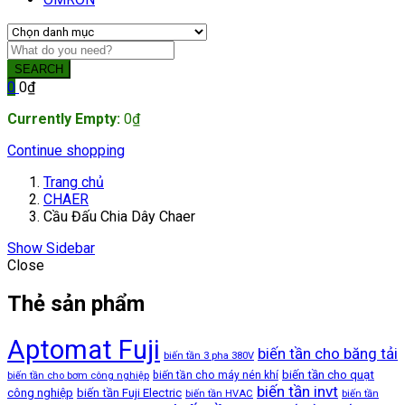
SEARCH
0
0
₫
Currently Empty:
0
₫
Continue shopping
Trang chủ
CHAER
Cầu Đấu Chia Dây Chaer
Show Sidebar
Close
Thẻ sản phẩm
Aptomat Fuji
biến tần cho băng tải
biến tần 3 pha 380V
biến tần cho quạt
biến tần cho máy nén khí
biến tần cho bơm công nghiệp
biến tần invt
công nghiệp
biến tần Fuji Electric
biến tần HVAC
biến tần