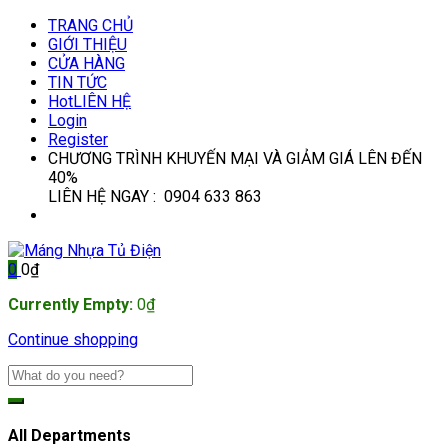
TRANG CHỦ
GIỚI THIỆU
CỬA HÀNG
TIN TỨC
Hot
LIÊN HỆ
Login
Register
CHƯƠNG TRÌNH KHUYẾN MẠI VÀ GIẢM GIÁ LÊN ĐẾN
40%
LIÊN HỆ NGAY : 0904 633 863
0
0
₫
Currently Empty:
0
₫
Continue shopping
All Departments