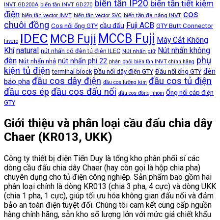
biến tần IP20
biến tần tiết kiệm
INVT GD200A
biến tần INVT GD270
cos
điện
biến tần đa năng INVT
biến tần vector INVT
biến tần vector SVC
chuôi đồng
Fuji ACB
cầu đấu
Cos nối ống GTY
GTY Butt Connector
IDEC
MCCB Fuji
MCB Fuji
Máy Cắt Không
hivero
Khí
natural
Nút nhấn không
nút nhấn có đèn tủ điện ILEC
Nút nhấn giữ
phụ
đèn
nút nhấn phi 22
Nút nhấn nhả
phân phối biến tần INVT chính hãng
kiện tủ điện
đèn
terminal block
Đầu nối dây điện GTY
Đầu nối ống GTY
đầu cos dây điện
đầu cos tủ điện
báo pha
đầu cos lưỡng kim
đầu cos ép
đầu cos đấu nối
Ống nối cáp điện
đầu cos đồng nhôm
GTY
Giới thiệu và phân loại cầu đấu chia dây
Chaer (KR013, UKK)
Công ty thiết bị điện Tiến Duy là tổng kho phân phối sỉ các
dòng cầu đấu chia dây Chaer (hay còn gọi là hộp chia pha)
chuyên dụng cho tủ điện công nghiệp. Sản phẩm bao gồm hai
phân loại chính là dòng KR013 (chia 3 pha, 4 cực) và dòng UKK
(chia 1 pha, 1 cực), giúp tối ưu hóa không gian đấu nối và đảm
bảo an toàn điện tuyệt đối. Chúng tôi cam kết cung cấp nguồn
hàng chính hãng, sẵn kho số lượng lớn với mức giá chiết khấu