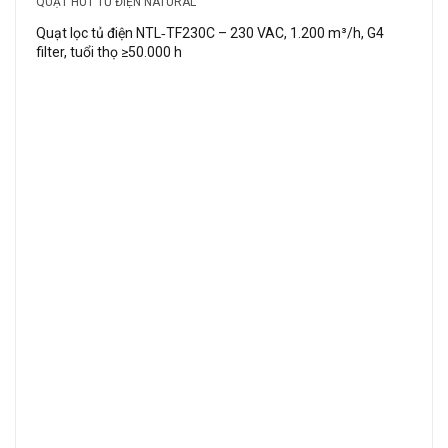
QUẠT HÚT TỦ ĐIỆN NATURAL
Quạt lọc tủ điện NTL‑TF230C – 230 VAC, 1.200 m³/h, G4
filter, tuổi thọ ≥50.000 h