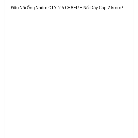
Đầu Nối Ống Nhôm GTY-2.5 CHAER – Nối Dây Cáp 2.5mm²