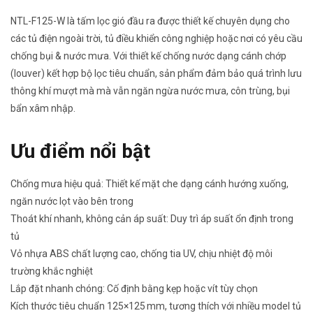
NTL-F125-W là tấm lọc gió đầu ra được thiết kế chuyên dụng cho
các tủ điện ngoài trời, tủ điều khiển công nghiệp hoặc nơi có yêu cầu
chống bụi & nước mưa. Với thiết kế chống nước dạng cánh chớp
(louver) kết hợp bộ lọc tiêu chuẩn, sản phẩm đảm bảo quá trình lưu
thông khí mượt mà mà vẫn ngăn ngừa nước mưa, côn trùng, bụi
bẩn xâm nhập.
Ưu điểm nổi bật
Chống mưa hiệu quả: Thiết kế mặt che dạng cánh hướng xuống,
ngăn nước lọt vào bên trong
Thoát khí nhanh, không cản áp suất: Duy trì áp suất ổn định trong
tủ
Vỏ nhựa ABS chất lượng cao, chống tia UV, chịu nhiệt độ môi
trường khắc nghiệt
Lắp đặt nhanh chóng: Cố định bằng kẹp hoặc vít tùy chọn
Kích thước tiêu chuẩn 125×125 mm, tương thích với nhiều model tủ