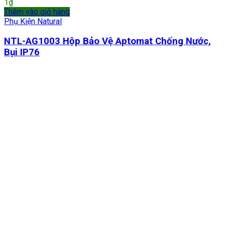
1
₫
Thêm vào giỏ hàng
Phụ Kiện Natural
NTL-AG1003 Hộp Bảo Vệ Aptomat Chống Nước,
Bụi IP76