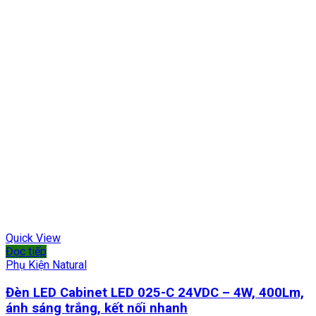
Quick View
Đọc tiếp
Phụ Kiện Natural
Đèn LED Cabinet LED 025-C 24VDC – 4W, 400Lm,
ánh sáng trắng, kết nối nhanh