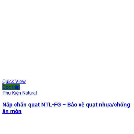
Quick View
Đọc tiếp
Phụ Kiện Natural
Nắp chắn quạt NTL-FG – Bảo vệ quạt nhựa/chống
ăn mòn