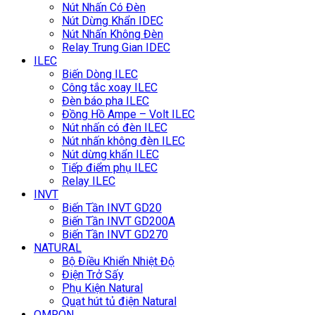
Nút Nhấn Có Đèn
Nút Dừng Khẩn IDEC
Nút Nhấn Không Đèn
Relay Trung Gian IDEC
ILEC
Biến Dòng ILEC
Công tắc xoay ILEC
Đèn báo pha ILEC
Đồng Hồ Ampe – Volt ILEC
Nút nhấn có đèn ILEC
Nút nhấn không đèn ILEC
Nút dừng khẩn ILEC
Tiếp điểm phụ ILEC
Relay ILEC
INVT
Biến Tần INVT GD20
Biến Tần INVT GD200A
Biến Tần INVT GD270
NATURAL
Bộ Điều Khiển Nhiệt Độ
Điện Trở Sấy
Phụ Kiện Natural
Quạt hút tủ điện Natural
OMRON