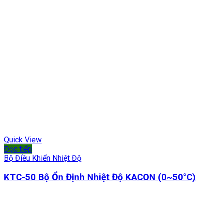
Quick View
Đọc tiếp
Bộ Điều Khiển Nhiệt Độ
KTC-50 Bộ Ổn Định Nhiệt Độ KACON (0~50°C)