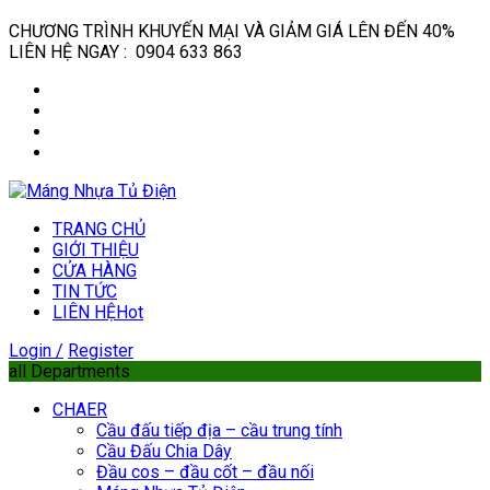
CHƯƠNG TRÌNH KHUYẾN MẠI VÀ GIẢM GIÁ LÊN ĐẾN 40%
LIÊN HỆ NGAY : 0904 633 863
TRANG CHỦ
GIỚI THIỆU
CỬA HÀNG
TIN TỨC
LIÊN HỆ
Hot
Login /
Register
all Departments
CHAER
Cầu đấu tiếp địa – cầu trung tính
Cầu Đấu Chia Dây
Đầu cos – đầu cốt – đầu nối