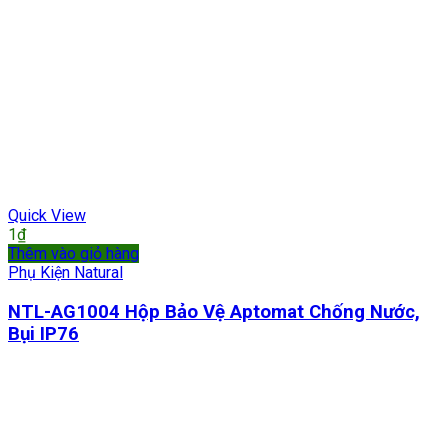
Quick View
1
₫
Thêm vào giỏ hàng
Phụ Kiện Natural
NTL-AG1004 Hộp Bảo Vệ Aptomat Chống Nước,
Bụi IP76