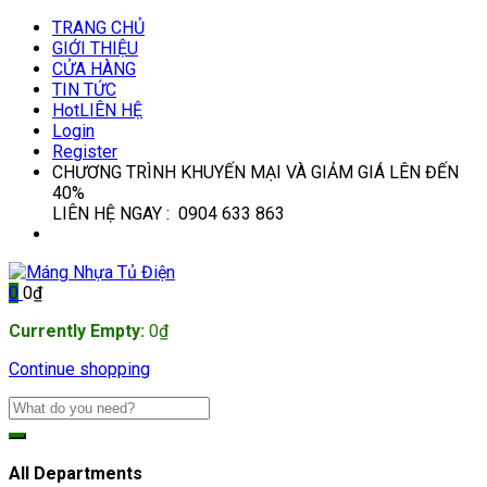
TRANG CHỦ
GIỚI THIỆU
CỬA HÀNG
TIN TỨC
Hot
LIÊN HỆ
Login
Register
CHƯƠNG TRÌNH KHUYẾN MẠI VÀ GIẢM GIÁ LÊN ĐẾN
40%
LIÊN HỆ NGAY : 0904 633 863
0
0
₫
Currently Empty:
0
₫
Continue shopping
All Departments