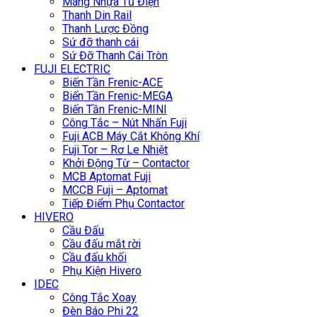
Máng Nhựa Tủ Điện
Thanh Din Rail
Thanh Lược Đồng
Sứ đỡ thanh cái
Sứ Đỡ Thanh Cái Tròn
FUJI ELECTRIC
Biến Tần Frenic-ACE
Biến Tần Frenic-MEGA
Biến Tần Frenic-MINI
Công Tắc – Nút Nhấn Fuji
Fuji ACB Máy Cắt Không Khí
Fuji Tor – Rơ Le Nhiệt
Khởi Động Từ – Contactor
MCB Aptomat Fuji
MCCB Fuji – Aptomat
Tiếp Điểm Phụ Contactor
HIVERO
Cầu Đấu
Cầu đấu mắt rời
Cầu đấu khối
Phụ Kiện Hivero
IDEC
Công Tắc Xoay
Đèn Báo Phi 22