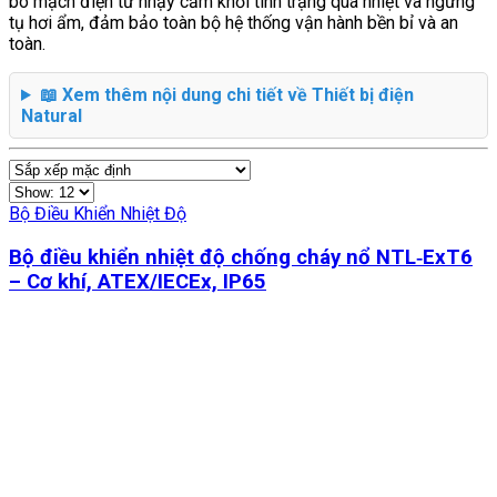
bo mạch điện tử nhạy cảm khỏi tình trạng quá nhiệt và ngưng
tụ hơi ẩm, đảm bảo toàn bộ hệ thống vận hành bền bỉ và an
toàn.
📖 Xem thêm nội dung chi tiết về Thiết bị điện
Natural
Bộ Điều Khiển Nhiệt Độ
Bộ điều khiển nhiệt độ chống cháy nổ NTL‑ExT6
– Cơ khí, ATEX/IECEx, IP65