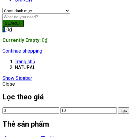
SEARCH
0
0
₫
Currently Empty:
0
₫
Continue shopping
Trang chủ
NATURAL
Show Sidebar
Close
Lọc theo giá
Giá
Giá
Lọc
tối
tối
thiểu
đa
Thẻ sản phẩm