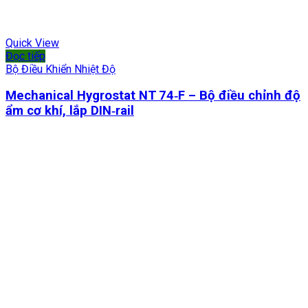
Quick View
Đọc tiếp
Bộ Điều Khiển Nhiệt Độ
Mechanical Hygrostat NT 74‑F – Bộ điều chỉnh độ
ẩm cơ khí, lắp DIN‑rail