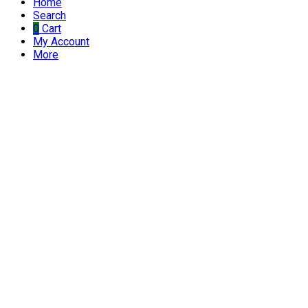
Home
Search
0
Cart
My Account
More