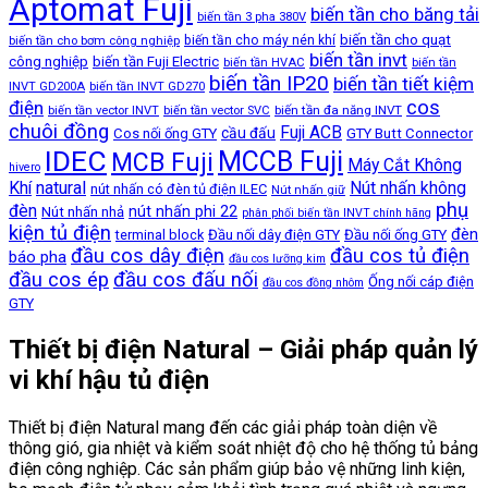
Aptomat Fuji
biến tần cho băng tải
biến tần 3 pha 380V
biến tần cho quạt
biến tần cho máy nén khí
biến tần cho bơm công nghiệp
biến tần invt
công nghiệp
biến tần Fuji Electric
biến tần HVAC
biến tần
biến tần IP20
biến tần tiết kiệm
INVT GD200A
biến tần INVT GD270
cos
điện
biến tần đa năng INVT
biến tần vector INVT
biến tần vector SVC
chuôi đồng
Fuji ACB
cầu đấu
Cos nối ống GTY
GTY Butt Connector
IDEC
MCCB Fuji
MCB Fuji
Máy Cắt Không
hivero
Khí
natural
Nút nhấn không
nút nhấn có đèn tủ điện ILEC
Nút nhấn giữ
phụ
đèn
nút nhấn phi 22
Nút nhấn nhả
phân phối biến tần INVT chính hãng
kiện tủ điện
đèn
terminal block
Đầu nối dây điện GTY
Đầu nối ống GTY
đầu cos dây điện
đầu cos tủ điện
báo pha
đầu cos lưỡng kim
đầu cos ép
đầu cos đấu nối
Ống nối cáp điện
đầu cos đồng nhôm
GTY
Thiết bị điện Natural – Giải pháp quản lý
vi khí hậu tủ điện
Thiết bị điện Natural mang đến các giải pháp toàn diện về
thông gió, gia nhiệt và kiểm soát nhiệt độ cho hệ thống tủ bảng
điện công nghiệp. Các sản phẩm giúp bảo vệ những linh kiện,