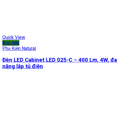
Quick View
Đọc tiếp
Phụ Kiện Natural
Đèn LED Cabinet LED 025-C – 400 Lm, 4W, đa
năng lắp tủ điện