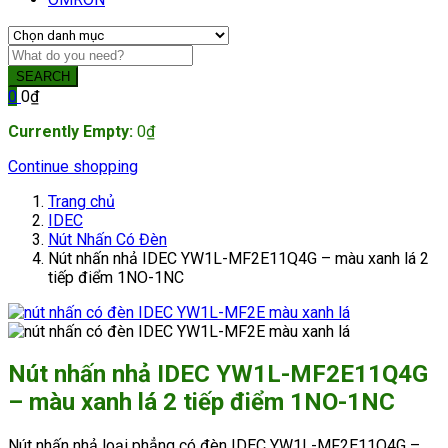
SEARCH
0
0
₫
Currently Empty:
0
₫
Continue shopping
Trang chủ
IDEC
Nút Nhấn Có Đèn
Nút nhấn nhả IDEC YW1L-MF2E11Q4G – màu xanh lá 2
tiếp điểm 1NO-1NC
Nút nhấn nhả IDEC YW1L-MF2E11Q4G
– màu xanh lá 2 tiếp điểm 1NO-1NC
Nút nhấn nhả loại phẳng có đèn IDEC YW1L-MF2E11Q4G –