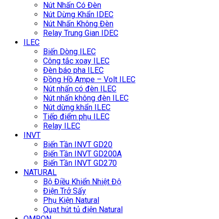
Nút Nhấn Có Đèn
Nút Dừng Khẩn IDEC
Nút Nhấn Không Đèn
Relay Trung Gian IDEC
ILEC
Biến Dòng ILEC
Công tắc xoay ILEC
Đèn báo pha ILEC
Đồng Hồ Ampe – Volt ILEC
Nút nhấn có đèn ILEC
Nút nhấn không đèn ILEC
Nút dừng khẩn ILEC
Tiếp điểm phụ ILEC
Relay ILEC
INVT
Biến Tần INVT GD20
Biến Tần INVT GD200A
Biến Tần INVT GD270
NATURAL
Bộ Điều Khiển Nhiệt Độ
Điện Trở Sấy
Phụ Kiện Natural
Quạt hút tủ điện Natural
OMRON