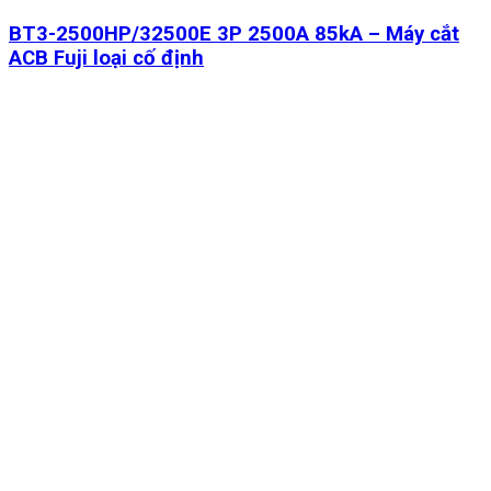
BT3-2500HP/32500E 3P 2500A 85kA – Máy cắt
ACB Fuji loại cố định