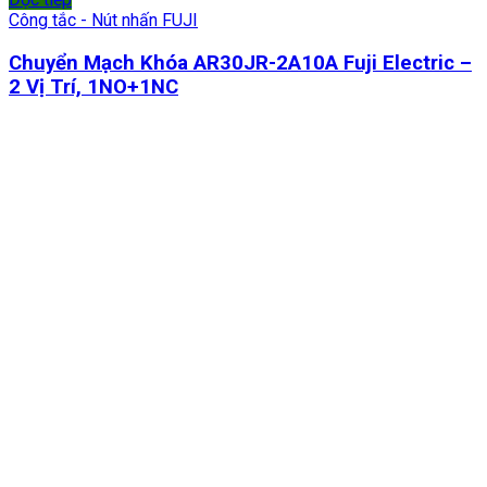
Công tắc - Nút nhấn FUJI
Chuyển Mạch Khóa AR30JR-2A10A Fuji Electric –
2 Vị Trí, 1NO+1NC