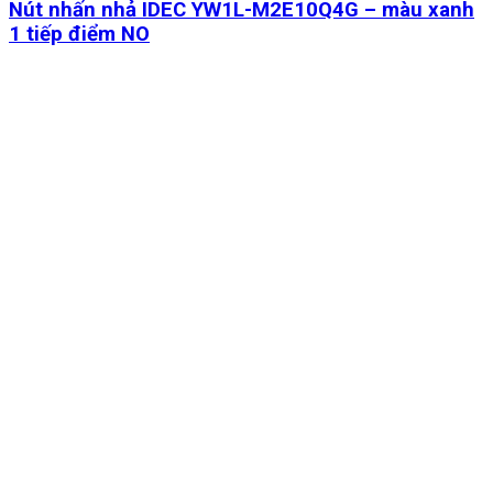
Nút nhấn nhả IDEC YW1L-M2E10Q4G – màu xanh
1 tiếp điểm NO