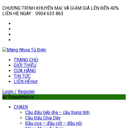
CHƯƠNG TRÌNH KHUYẾN MẠI VÀ GIẢM GIÁ LÊN ĐẾN 40%
LIÊN HỆ NGAY : 0904 633 863
TRANG CHỦ
GIỚI THIỆU
CỬA HÀNG
TIN TỨC
LIÊN HỆ
Hot
Login /
Register
all Departments
CHAER
Cầu đấu tiếp địa – cầu trung tính
Cầu Đấu Chia Dây
Đầu cos – đầu cốt – đầu nối