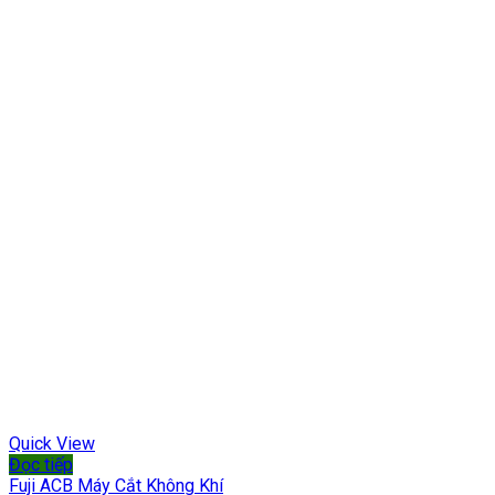
Quick View
Đọc tiếp
Fuji ACB Máy Cắt Không Khí