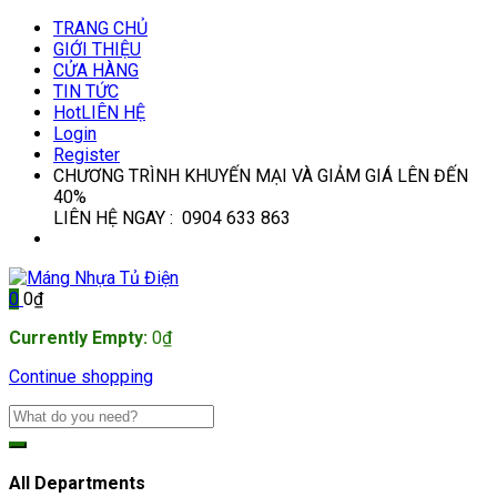
TRANG CHỦ
GIỚI THIỆU
CỬA HÀNG
TIN TỨC
Hot
LIÊN HỆ
Login
Register
CHƯƠNG TRÌNH KHUYẾN MẠI VÀ GIẢM GIÁ LÊN ĐẾN
40%
LIÊN HỆ NGAY : 0904 633 863
0
0
₫
Currently Empty:
0
₫
Continue shopping
All Departments