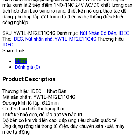
màu xanh lá 2 tiếp điểm 1NO-1NC 24V AC/DC chất lượng cao
tích hợp đèn báo sáng rõ ràng, thiết kế nhỏ gọn, thao tác dễ
dàng, phù hợp lắp đặt trong tủ điện và hệ thống điều khiển
công nghiệp.
SKU:
YW1L-MF2E11Q4G
Danh mục:
Nút Nhấn Có Đèn
,
IDEC
Thẻ:
IDEC
,
Nút nhấn nhả
,
YW1L-MF2E11Q4G
Thương hiệu:
IDEC
Share Link:
Mô tả
Đánh giá (0)
Product Description
Thương hiệu: IDEC – Nhật Bản
Mã sản phẩm: YW1L-MF2E11Q4G
Đường kính lỗ lắp: Ø22mm
Có đèn báo hiển thị trạng thái
Thiết kế nhỏ gọn, dễ lắp đặt và bảo trì
Độ bền cơ khí và điện cao, đáp ứng tiêu chuẩn quốc tế
Ứng dụng rộng rãi trong tủ điện, dây chuyền sản xuất, máy
móc tự động