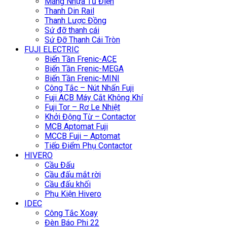
Máng Nhựa Tủ Điện
Thanh Din Rail
Thanh Lược Đồng
Sứ đỡ thanh cái
Sứ Đỡ Thanh Cái Tròn
FUJI ELECTRIC
Biến Tần Frenic-ACE
Biến Tần Frenic-MEGA
Biến Tần Frenic-MINI
Công Tắc – Nút Nhấn Fuji
Fuji ACB Máy Cắt Không Khí
Fuji Tor – Rơ Le Nhiệt
Khởi Động Từ – Contactor
MCB Aptomat Fuji
MCCB Fuji – Aptomat
Tiếp Điểm Phụ Contactor
HIVERO
Cầu Đấu
Cầu đấu mắt rời
Cầu đấu khối
Phụ Kiện Hivero
IDEC
Công Tắc Xoay
Đèn Báo Phi 22