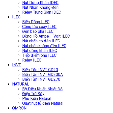
Nút Dừng Khẩn IDEC
Nút Nhấn Không Đèn
Relay Trung Gian IDEC
ILEC
Biến Dòng ILEC
Công tắc xoay ILEC
Đèn báo pha ILEC
Đồng Hồ Ampe – Volt ILEC
Nút nhấn có đèn ILEC
Nút nhấn không đèn ILEC
Nút dừng khẩn ILEC
Tiếp điểm phụ ILEC
Relay ILEC
INVT
Biến Tần INVT GD20
Biến Tần INVT GD200A
Biến Tần INVT GD270
NATURAL
Bộ Điều Khiển Nhiệt Độ
Điện Trở Sấy
Phụ Kiện Natural
Quạt hút tủ điện Natural
OMRON