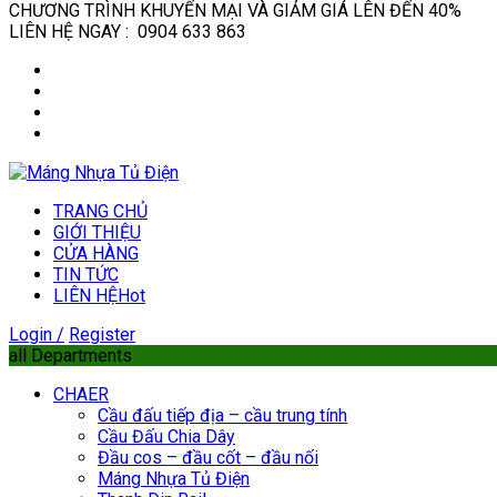
CHƯƠNG TRÌNH KHUYẾN MẠI VÀ GIẢM GIÁ LÊN ĐẾN 40%
LIÊN HỆ NGAY : 0904 633 863
TRANG CHỦ
GIỚI THIỆU
CỬA HÀNG
TIN TỨC
LIÊN HỆ
Hot
Login /
Register
all Departments
CHAER
Cầu đấu tiếp địa – cầu trung tính
Cầu Đấu Chia Dây
Đầu cos – đầu cốt – đầu nối
Máng Nhựa Tủ Điện