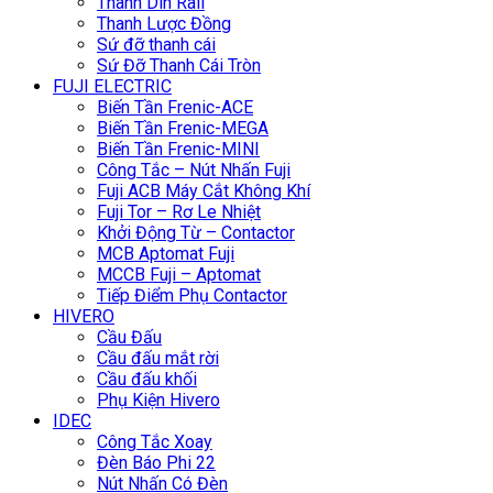
Thanh Din Rail
Thanh Lược Đồng
Sứ đỡ thanh cái
Sứ Đỡ Thanh Cái Tròn
FUJI ELECTRIC
Biến Tần Frenic-ACE
Biến Tần Frenic-MEGA
Biến Tần Frenic-MINI
Công Tắc – Nút Nhấn Fuji
Fuji ACB Máy Cắt Không Khí
Fuji Tor – Rơ Le Nhiệt
Khởi Động Từ – Contactor
MCB Aptomat Fuji
MCCB Fuji – Aptomat
Tiếp Điểm Phụ Contactor
HIVERO
Cầu Đấu
Cầu đấu mắt rời
Cầu đấu khối
Phụ Kiện Hivero
IDEC
Công Tắc Xoay
Đèn Báo Phi 22
Nút Nhấn Có Đèn