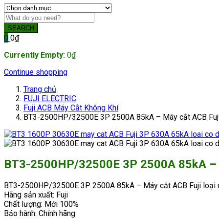
SEARCH
0
0
₫
Currently Empty:
0
₫
Continue shopping
Trang chủ
FUJI ELECTRIC
Fuji ACB Máy Cắt Không Khí
BT3-2500HP/32500E 3P 2500A 85kA – Máy cắt ACB Fuji 
BT3-2500HP/32500E 3P 2500A 85kA – Má
BT3-2500HP/32500E 3P 2500A 85kA – Máy cắt ACB Fuji loại 
Hãng sản xuất: Fuji
Chất lượng: Mới 100%
Bảo hành: Chính hãng