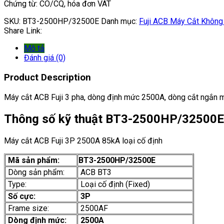
Chứng từ: CO/CQ, hóa đơn VAT
SKU:
BT3-2500HP/32500E
Danh mục:
Fuji ACB Máy Cắt Không
Share Link:
Mô tả
Đánh giá (0)
Product Description
Máy cắt ACB Fuji 3 pha, dòng định mức 2500A, dòng cắt ngắn m
Thông số kỹ thuật BT3-2500HP/32500E
Máy cắt ACB Fuji 3P 2500A 85kA loại cố định
Mã sản phẩm:
BT3-2500HP/32500E
Dòng sản phẩm:
ACB BT3
Type:
Loại cố định (Fixed)
Số cực:
3P
Frame size:
2500AF
Dòng định mức:
2500A