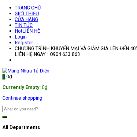
TRANG CHỦ
GIỚI THIỆU
CỬA HÀNG
TIN TỨC
Hot
LIÊN HỆ
Login
Register
CHƯƠNG TRÌNH KHUYẾN MẠI VÀ GIẢM GIÁ LÊN ĐẾN 40
LIÊN HỆ NGAY : 0904 633 863
0
0
₫
Currently Empty:
0
₫
Continue shopping
All Departments