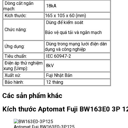
Dòng cắt ngắn
18kA
mạch:
Kích thước:
165 x 105 x 60 (mm)
Dùng để kiểm soát
Chức năng:
Bảo vệ quá tải và ngắn mạch
Dùng trong mạng lưới điện dân
Ứng dụng:
dụng và công nghiệp
Tiêu chuẩn:
IEC 60947-2
Điện áp thử nghiệm
8kV
xung (Uimp):
Xuất xứ:
Fuji Nhật Bản
Bảo hành:
12 tháng
Các sản phẩm khác
Kích thước Aptomat Fuji BW163E0 3P 
Aptomat Fuji BW163E0-3P125