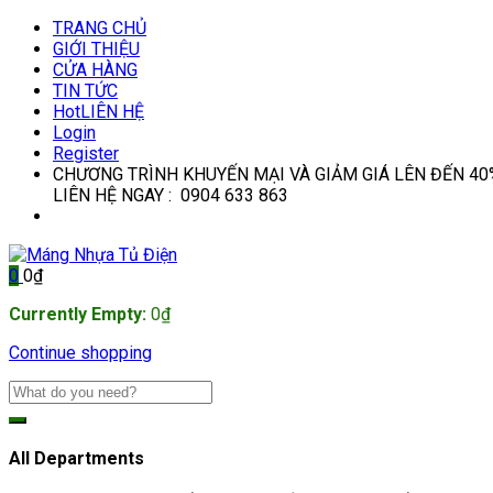
TRANG CHỦ
GIỚI THIỆU
CỬA HÀNG
TIN TỨC
Hot
LIÊN HỆ
Login
Register
CHƯƠNG TRÌNH KHUYẾN MẠI VÀ GIẢM GIÁ LÊN ĐẾN 40
LIÊN HỆ NGAY : 0904 633 863
0
0
₫
Currently Empty:
0
₫
Continue shopping
All Departments