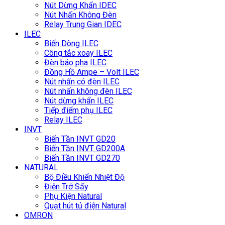
Nút Dừng Khẩn IDEC
Nút Nhấn Không Đèn
Relay Trung Gian IDEC
ILEC
Biến Dòng ILEC
Công tắc xoay ILEC
Đèn báo pha ILEC
Đồng Hồ Ampe – Volt ILEC
Nút nhấn có đèn ILEC
Nút nhấn không đèn ILEC
Nút dừng khẩn ILEC
Tiếp điểm phụ ILEC
Relay ILEC
INVT
Biến Tần INVT GD20
Biến Tần INVT GD200A
Biến Tần INVT GD270
NATURAL
Bộ Điều Khiển Nhiệt Độ
Điện Trở Sấy
Phụ Kiện Natural
Quạt hút tủ điện Natural
OMRON