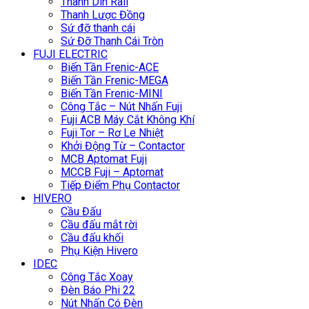
Thanh Din Rail
Thanh Lược Đồng
Sứ đỡ thanh cái
Sứ Đỡ Thanh Cái Tròn
FUJI ELECTRIC
Biến Tần Frenic-ACE
Biến Tần Frenic-MEGA
Biến Tần Frenic-MINI
Công Tắc – Nút Nhấn Fuji
Fuji ACB Máy Cắt Không Khí
Fuji Tor – Rơ Le Nhiệt
Khởi Động Từ – Contactor
MCB Aptomat Fuji
MCCB Fuji – Aptomat
Tiếp Điểm Phụ Contactor
HIVERO
Cầu Đấu
Cầu đấu mắt rời
Cầu đấu khối
Phụ Kiện Hivero
IDEC
Công Tắc Xoay
Đèn Báo Phi 22
Nút Nhấn Có Đèn