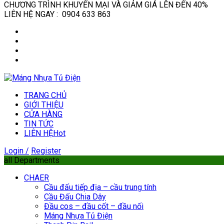
CHƯƠNG TRÌNH KHUYẾN MẠI VÀ GIẢM GIÁ LÊN ĐẾN 40%
LIÊN HỆ NGAY : 0904 633 863
TRANG CHỦ
GIỚI THIỆU
CỬA HÀNG
TIN TỨC
LIÊN HỆ
Hot
Login /
Register
all Departments
CHAER
Cầu đấu tiếp địa – cầu trung tính
Cầu Đấu Chia Dây
Đầu cos – đầu cốt – đầu nối
Máng Nhựa Tủ Điện