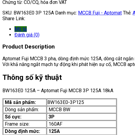
Chứng từ: CO/CQ, hóa đơn VAT
SKU:
BW163E0 3P 125A
Danh mục:
MCCB Fuji - Aptomat
Thẻ:
A
Share Link:
Mô tả
Đánh giá (0)
Product Description
Aptomat Fuji MCCB 3 pha, dòng định mức 125A, dòng cắt ngắn
Với khả năng ngắt mạch tự động khi phát hiện sự cố, MCCB apto
Thông số kỹ thuật
BW163E0 125A – Aptomat Fuji MCCB 3P 125A 18kA
Mã sản phẩm:
BW163E0-3P125
Dòng sản phẩm:
MCCB BW
Số cực:
3P
Frame size:
160AF
Dòng định mức:
125A