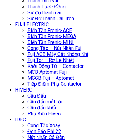
Thanh Din Rail
Thanh Lược Đồng
Sứ đỡ thanh cái
Sứ Đỡ Thanh Cái Tròn
FUJI ELECTRIC
Biến Tần Frenic-ACE
Biến Tần Frenic-MEGA
Biến Tần Frenic-MINI
Công Tắc – Nút Nhấn Fuji
Fuji ACB Máy Cắt Không Khí
Fuji Tor – Rơ Le Nhiệt
Khởi Động Từ – Contactor
MCB Aptomat Fuji
MCCB Fuji – Aptomat
Tiếp Điểm Phụ Contactor
HIVERO
Cầu Đấu
Cầu đấu mắt rời
Cầu đấu khối
Phụ Kiện Hivero
IDEC
Công Tắc Xoay
Đèn Báo Phi 22
Nút Nhấn Có Đèn