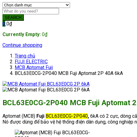
SEARCH
0
0
₫
Currently Empty:
0
₫
Continue shopping
Trang chủ
FUJI ELECTRIC
MCB Aptomat Fuji
BCL63E0CG-2P040 MCB Fuji Aptomat 2P 40A 6kA
BCL63E0CG-2P040 MCB Fuji Aptomat 2
Aptomat (MCB)
Fuji
BCL63E0CG-2P040
,
6kA có 2 cực, dòng cắt
Nó được dùng để bảo vệ hệ thống điện dân dụng, công nghiệp 