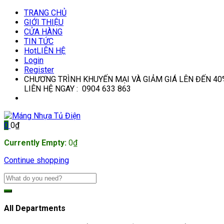
TRANG CHỦ
GIỚI THIỆU
CỬA HÀNG
TIN TỨC
Hot
LIÊN HỆ
Login
Register
CHƯƠNG TRÌNH KHUYẾN MẠI VÀ GIẢM GIÁ LÊN ĐẾN 40
LIÊN HỆ NGAY : 0904 633 863
0
0
₫
Currently Empty:
0
₫
Continue shopping
All Departments