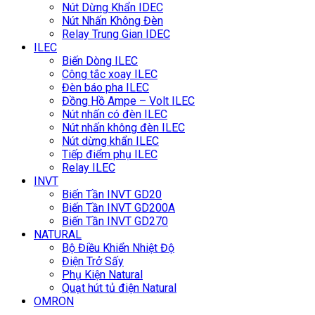
Nút Dừng Khẩn IDEC
Nút Nhấn Không Đèn
Relay Trung Gian IDEC
ILEC
Biến Dòng ILEC
Công tắc xoay ILEC
Đèn báo pha ILEC
Đồng Hồ Ampe – Volt ILEC
Nút nhấn có đèn ILEC
Nút nhấn không đèn ILEC
Nút dừng khẩn ILEC
Tiếp điểm phụ ILEC
Relay ILEC
INVT
Biến Tần INVT GD20
Biến Tần INVT GD200A
Biến Tần INVT GD270
NATURAL
Bộ Điều Khiển Nhiệt Độ
Điện Trở Sấy
Phụ Kiện Natural
Quạt hút tủ điện Natural
OMRON