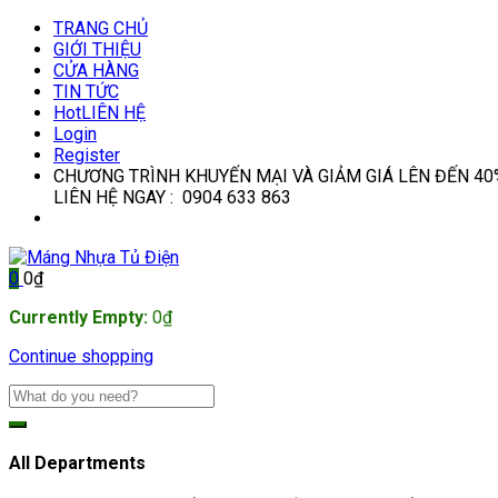
TRANG CHỦ
GIỚI THIỆU
CỬA HÀNG
TIN TỨC
Hot
LIÊN HỆ
Login
Register
CHƯƠNG TRÌNH KHUYẾN MẠI VÀ GIẢM GIÁ LÊN ĐẾN 40
LIÊN HỆ NGAY : 0904 633 863
0
0
₫
Currently Empty:
0
₫
Continue shopping
All Departments