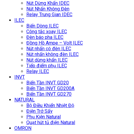
Nút Dừng Khẩn IDEC
Nút Nhấn Không Đèn
Relay Trung Gian IDEC
ILEC
Biến Dòng ILEC
Công tắc xoay ILEC
Đèn báo pha ILEC
Đồng Hồ Ampe – Volt ILEC
Nút nhấn có đèn ILEC
Nút nhấn không đèn ILEC
Nút dừng khẩn ILEC
Tiếp điểm phụ ILEC
Relay ILEC
INVT
Biến Tần INVT GD20
Biến Tần INVT GD200A
Biến Tần INVT GD270
NATURAL
Bộ Điều Khiển Nhiệt Độ
Điện Trở Sấy
Phụ Kiện Natural
Quạt hút tủ điện Natural
OMRON