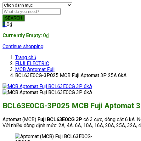
SEARCH
0
0
₫
Currently Empty:
0
₫
Continue shopping
Trang chủ
FUJI ELECTRIC
MCB Aptomat Fuji
BCL63E0CG-3P025 MCB Fuji Aptomat 3P 25A 6kA
BCL63E0CG-3P025 MCB Fuji Aptomat 3
Aptomat (MCB)
Fuji BCL63E0CG 3P
có 3 cực, dòng cắt 6 kA. N
Với nhiều dòng định mức: 2A, 4A, 6A, 10A, 16A, 20A, 25A, 32A, 