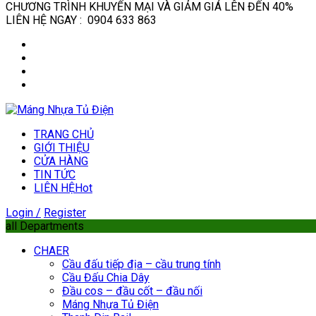
CHƯƠNG TRÌNH KHUYẾN MẠI VÀ GIẢM GIÁ LÊN ĐẾN 40%
LIÊN HỆ NGAY : 0904 633 863
TRANG CHỦ
GIỚI THIỆU
CỬA HÀNG
TIN TỨC
LIÊN HỆ
Hot
Login /
Register
all Departments
CHAER
Cầu đấu tiếp địa – cầu trung tính
Cầu Đấu Chia Dây
Đầu cos – đầu cốt – đầu nối
Máng Nhựa Tủ Điện