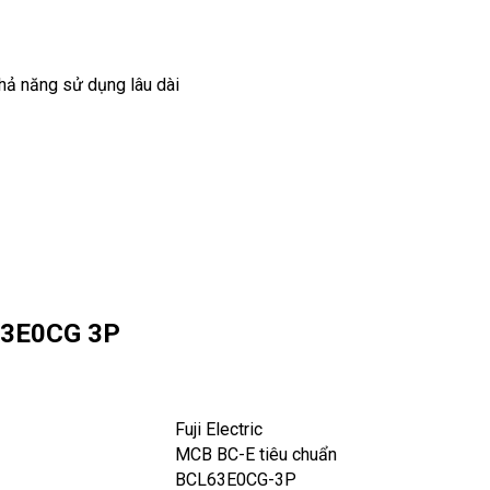
hả năng sử dụng lâu dài
L63E0CG 3P
Fuji Electric
MCB BC-E tiêu chuẩn
BCL63E0CG-3P