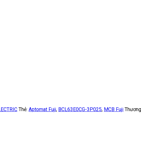
LECTRIC
Thẻ:
Aptomat Fuji
,
BCL63E0CG-3P025
,
MCB Fuji
Thương