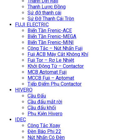
Thanh Din Rail
Thanh Lược Đồng
Sứ đỡ thanh cái
Sứ Đỡ Thanh Cái Tròn
FUJI ELECTRIC
Biến Tần Frenic-ACE
Biến Tần Frenic-MEGA
Biến Tần Frenic-MINI
Công Tắc – Nút Nhấn Fuji
Fuji ACB Máy Cắt Không Khí
Fuji Tor – Rơ Le Nhiệt
Khởi Động Từ – Contactor
MCB Aptomat Fuji
MCCB Fuji – Aptomat
Tiếp Điểm Phụ Contactor
HIVERO
Cầu Đấu
Cầu đấu mắt rời
Cầu đấu khối
Phụ Kiện Hivero
IDEC
Công Tắc Xoay
Đèn Báo Phi 22
Nút Nhấn Có Đèn