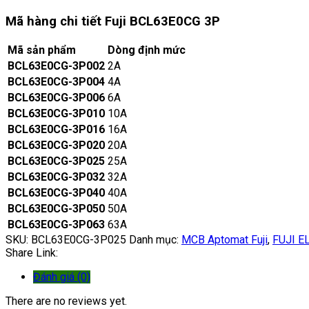
Mã hàng chi tiết Fuji BCL63E0CG 3P
Mã sản phẩm
Dòng định mức
BCL63E0CG-3P002
2A
BCL63E0CG-3P004
4A
BCL63E0CG-3P006
6A
BCL63E0CG-3P010
10A
BCL63E0CG-3P016
16A
BCL63E0CG-3P020
20A
BCL63E0CG-3P025
25A
BCL63E0CG-3P032
32A
BCL63E0CG-3P040
40A
BCL63E0CG-3P050
50A
BCL63E0CG-3P063
63A
SKU:
BCL63E0CG-3P025
Danh mục:
MCB Aptomat Fuji
,
FUJI E
Share Link:
Đánh giá (0)
There are no reviews yet.