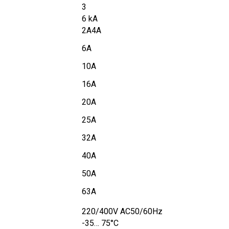
3
6 kA
2A4A
6A
10A
16A
20A
25A
32A
40A
50A
63A
220/400V AC50/60Hz
-35… 75
°
C