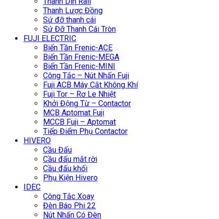
Thanh Din Rail
Thanh Lược Đồng
Sứ đỡ thanh cái
Sứ Đỡ Thanh Cái Tròn
FUJI ELECTRIC
Biến Tần Frenic-ACE
Biến Tần Frenic-MEGA
Biến Tần Frenic-MINI
Công Tắc – Nút Nhấn Fuji
Fuji ACB Máy Cắt Không Khí
Fuji Tor – Rơ Le Nhiệt
Khởi Động Từ – Contactor
MCB Aptomat Fuji
MCCB Fuji – Aptomat
Tiếp Điểm Phụ Contactor
HIVERO
Cầu Đấu
Cầu đấu mắt rời
Cầu đấu khối
Phụ Kiện Hivero
IDEC
Công Tắc Xoay
Đèn Báo Phi 22
Nút Nhấn Có Đèn