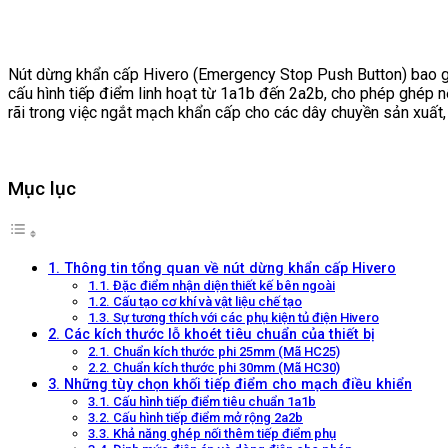
Nút dừng khẩn cấp Hivero (Emergency Stop Push Button) bao 
cấu hình tiếp điểm linh hoạt từ 1a1b đến 2a2b, cho phép ghép n
rãi trong việc ngắt mạch khẩn cấp cho các dây chuyền sản xuất
Mục lục
1. Thông tin tổng quan về nút dừng khẩn cấp Hivero
1.1. Đặc điểm nhận diện thiết kế bên ngoài
1.2. Cấu tạo cơ khí và vật liệu chế tạo
1.3. Sự tương thích với các phụ kiện tủ điện Hivero
2. Các kích thước lỗ khoét tiêu chuẩn của thiết bị
2.1. Chuẩn kích thước phi 25mm (Mã HC25)
2.2. Chuẩn kích thước phi 30mm (Mã HC30)
3. Những tùy chọn khối tiếp điểm cho mạch điều khiển
3.1. Cấu hình tiếp điểm tiêu chuẩn 1a1b
3.2. Cấu hình tiếp điểm mở rộng 2a2b
3.3. Khả năng ghép nối thêm tiếp điểm phụ