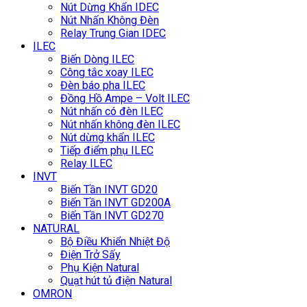
Nút Dừng Khẩn IDEC
Nút Nhấn Không Đèn
Relay Trung Gian IDEC
ILEC
Biến Dòng ILEC
Công tắc xoay ILEC
Đèn báo pha ILEC
Đồng Hồ Ampe – Volt ILEC
Nút nhấn có đèn ILEC
Nút nhấn không đèn ILEC
Nút dừng khẩn ILEC
Tiếp điểm phụ ILEC
Relay ILEC
INVT
Biến Tần INVT GD20
Biến Tần INVT GD200A
Biến Tần INVT GD270
NATURAL
Bộ Điều Khiển Nhiệt Độ
Điện Trở Sấy
Phụ Kiện Natural
Quạt hút tủ điện Natural
OMRON