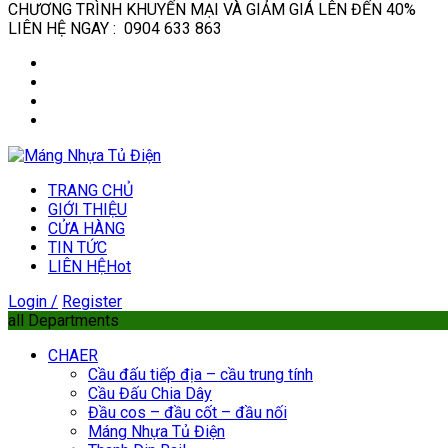
CHƯƠNG TRÌNH KHUYẾN MẠI VÀ GIẢM GIÁ LÊN ĐẾN 40%
LIÊN HỆ NGAY : 0904 633 863
TRANG CHỦ
GIỚI THIỆU
CỬA HÀNG
TIN TỨC
LIÊN HỆ
Hot
Login /
Register
all Departments
CHAER
Cầu đấu tiếp địa – cầu trung tính
Cầu Đấu Chia Dây
Đầu cos – đầu cốt – đầu nối
Máng Nhựa Tủ Điện