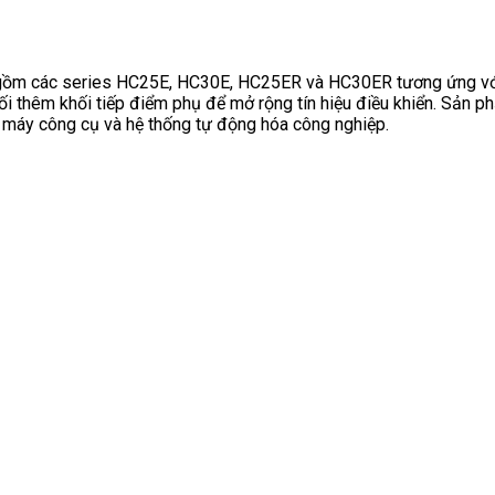
gồm các series HC25E, HC30E, HC25ER và HC30ER tương ứng với 
ối thêm khối tiếp điểm phụ để mở rộng tín hiệu điều khiển. Sản p
, máy công cụ và hệ thống tự động hóa công nghiệp.