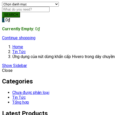
SEARCH
0
0
₫
Currently Empty:
0
₫
Continue shopping
Home
Tin Tức
Ứng dụng của nút dừng khẩn cấp Hivero trong dây chuyền
Show Sidebar
Close
Categories
Chưa được phân loại
Tin Tức
Tổng hợp
Latest Products