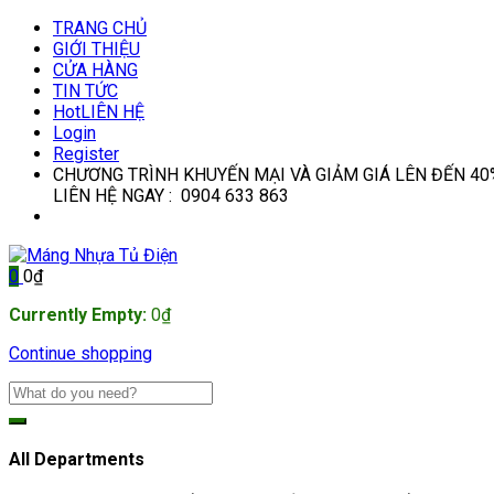
TRANG CHỦ
GIỚI THIỆU
CỬA HÀNG
TIN TỨC
Hot
LIÊN HỆ
Login
Register
CHƯƠNG TRÌNH KHUYẾN MẠI VÀ GIẢM GIÁ LÊN ĐẾN 40
LIÊN HỆ NGAY : 0904 633 863
0
0
₫
Currently Empty:
0
₫
Continue shopping
All Departments