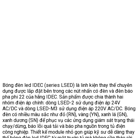
Bóng đèn led IDEC (series LSED) là linh kiện thay thế chuyên
dụng được lắp đặt bên trong các nút nhấn có đèn và đèn báo
pha phi 22 của hãng IDEC. Sản phẩm được chia thành hai
nhóm điện áp chính: dòng LSED-2 sử dụng điện áp 24V
AC/DC và dòng LSED-M3 sử dụng điện áp 220V AC/DC. Bóng
đèn có nhiều màu sắc như đỏ (RN), vàng (YN), xanh lá (GN),
xanh dương (SN) để phục vụ các ứng dụng giám sát trạng thái
chạy/dừng, báo lỗi quá tải và báo pha nguồn trong tủ điện
công nghiệp. Thiết kế module nhỏ gọn giúp kỹ sư dễ dàng thay
thế bóng đèn led IDEC từ mặt trước tủ mà không cần tháo rời