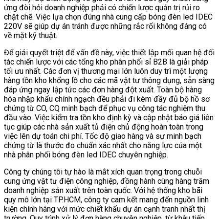
ứng đòi hỏi doanh nghiệp phải có chiến lược quản trị rủi ro
chặt chẽ. Việc lựa chọn đúng nhà cung cấp bóng đèn led IDEC
220V sẽ giúp dự án tránh được những rắc rối không đáng có
về mặt kỹ thuật.
Để giải quyết triệt để vấn đề này, việc thiết lập mối quan hệ đối
tác chiến lược với các tổng kho phân phối sỉ B2B là giải pháp
tối ưu nhất. Các đơn vị thương mại lớn luôn duy trì một lượng
hàng tồn kho khổng lồ cho các mã vật tư thông dụng, sẵn sàng
đáp ứng ngay lập tức các đơn hàng đột xuất. Toàn bộ hàng
hóa nhập khẩu chính ngạch đều phải đi kèm đầy đủ bộ hồ sơ
chứng từ CO, CQ minh bạch để phục vụ công tác nghiệm thu
đầu vào. Việc kiểm tra tồn kho định kỳ và cập nhật báo giá liên
tục giúp các nhà sản xuất tủ điện chủ động hoàn toàn trong
việc lên dự toán chi phí. Tốc độ giao hàng và sự minh bạch
chứng từ là thước đo chuẩn xác nhất cho năng lực của một
nhà phân phối bóng đèn led IDEC chuyên nghiệp.
Công ty chúng tôi tự hào là mắt xích quan trọng trong chuỗi
cung ứng vật tư điện công nghiệp, đồng hành cùng hàng trăm
doanh nghiệp sản xuất trên toàn quốc. Với hệ thống kho bãi
quy mô lớn tại TP.HCM, công ty cam kết mang đến nguồn linh
kiện chính hãng với mức chiết khấu dự án cạnh tranh nhất thị
trường. Quy trình xử lý đơn hàng chuyên nghiệp, từ khâu tiếp