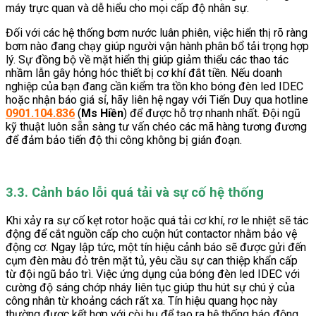
máy trực quan và dễ hiểu cho mọi cấp độ nhân sự.
Đối với các hệ thống bơm nước luân phiên, việc hiển thị rõ ràng
bơm nào đang chạy giúp người vận hành phân bổ tải trọng hợp
lý. Sự đồng bộ về mặt hiển thị giúp giảm thiểu các thao tác
nhầm lẫn gây hỏng hóc thiết bị cơ khí đắt tiền. Nếu doanh
nghiệp của bạn đang cần kiểm tra tồn kho bóng đèn led IDEC
hoặc nhận báo giá sỉ, hãy liên hệ ngay với Tiến Duy qua hotline
0901.104.836
(
Ms Hiền
) để được hỗ trợ nhanh nhất. Đội ngũ
kỹ thuật luôn sẵn sàng tư vấn chéo các mã hàng tương đương
để đảm bảo tiến độ thi công không bị gián đoạn.
3.3. Cảnh báo lỗi quá tải và sự cố hệ thống
Khi xảy ra sự cố kẹt rotor hoặc quá tải cơ khí, rơ le nhiệt sẽ tác
động để cắt nguồn cấp cho cuộn hút contactor nhằm bảo vệ
động cơ. Ngay lập tức, một tín hiệu cảnh báo sẽ được gửi đến
cụm đèn màu đỏ trên mặt tủ, yêu cầu sự can thiệp khẩn cấp
từ đội ngũ bảo trì. Việc ứng dụng của bóng đèn led IDEC với
cường độ sáng chớp nháy liên tục giúp thu hút sự chú ý của
công nhân từ khoảng cách rất xa. Tín hiệu quang học này
thường được kết hợp với còi hụ để tạo ra hệ thống báo động