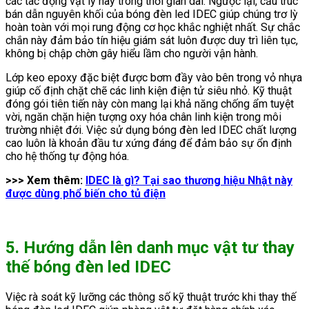
các tác động vật lý này trong thời gian dài. Ngược lại, cấu trúc
bán dẫn nguyên khối của bóng đèn led IDEC giúp chúng trơ lỳ
hoàn toàn với mọi rung động cơ học khắc nghiệt nhất. Sự chắc
chắn này đảm bảo tín hiệu giám sát luôn được duy trì liên tục,
không bị chập chờn gây hiểu lầm cho người vận hành.
Lớp keo epoxy đặc biệt được bơm đầy vào bên trong vỏ nhựa
giúp cố định chặt chẽ các linh kiện điện tử siêu nhỏ. Kỹ thuật
đóng gói tiên tiến này còn mang lại khả năng chống ẩm tuyệt
vời, ngăn chặn hiện tượng oxy hóa chân linh kiện trong môi
trường nhiệt đới. Việc sử dụng bóng đèn led IDEC chất lượng
cao luôn là khoản đầu tư xứng đáng để đảm bảo sự ổn định
cho hệ thống tự động hóa.
>>> Xem thêm:
IDEC là gì? Tại sao thương hiệu Nhật này
được dùng phổ biến cho tủ điện
5. Hướng dẫn lên danh mục vật tư thay
thế bóng đèn led IDEC
Việc rà soát kỹ lưỡng các thông số kỹ thuật trước khi thay thế