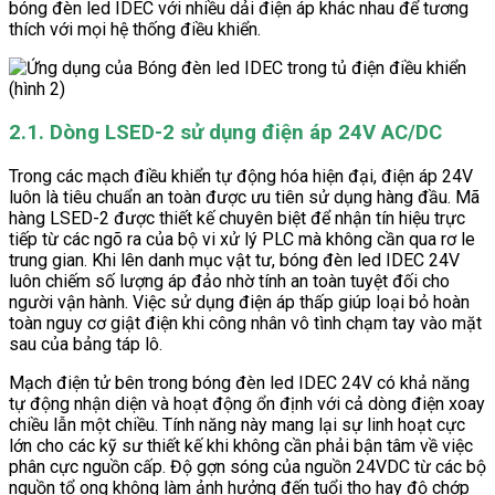
bóng đèn led IDEC với nhiều dải điện áp khác nhau để tương
thích với mọi hệ thống điều khiển.
2.1. Dòng LSED-2 sử dụng điện áp 24V AC/DC
Trong các mạch điều khiển tự động hóa hiện đại, điện áp 24V
luôn là tiêu chuẩn an toàn được ưu tiên sử dụng hàng đầu. Mã
hàng LSED-2 được thiết kế chuyên biệt để nhận tín hiệu trực
tiếp từ các ngõ ra của bộ vi xử lý PLC mà không cần qua rơ le
trung gian. Khi lên danh mục vật tư, bóng đèn led IDEC 24V
luôn chiếm số lượng áp đảo nhờ tính an toàn tuyệt đối cho
người vận hành. Việc sử dụng điện áp thấp giúp loại bỏ hoàn
toàn nguy cơ giật điện khi công nhân vô tình chạm tay vào mặt
sau của bảng táp lô.
Mạch điện tử bên trong bóng đèn led IDEC 24V có khả năng
tự động nhận diện và hoạt động ổn định với cả dòng điện xoay
chiều lẫn một chiều. Tính năng này mang lại sự linh hoạt cực
lớn cho các kỹ sư thiết kế khi không cần phải bận tâm về việc
phân cực nguồn cấp. Độ gợn sóng của nguồn 24VDC từ các bộ
nguồn tổ ong không làm ảnh hưởng đến tuổi thọ hay độ chớp