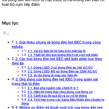
toàn bộ cụm tiếp điểm.
Mục lục
1. Giới thiệu chung về bóng đèn led IDEC trong công
nghiệp
1.1. Vai trò hiển thị tín hiệu trên mặt táp lô
1.2. Thiết kế nhỏ gọn tương thích với cụm nút nhấn
2. Các loại bóng đèn led IDEC phổ biến phân loại theo
điện áp
2.1. Dòng LSED-2 sử dụng điện áp 24V AC/DC
2.2. Dòng LSED-M3 sử dụng điện áp 220V AC/DC
2.3. Sự đa dạng về màu sắc hiển thị
3. Ứng dụng của bóng đèn led IDEC trong giám sát
trạng thái tủ điện
3.1. Báo pha nguồn cấp chính R-S-T
3.2. Hiển thị trạng thái chạy dừng của động cơ
3.3. Cảnh báo lỗi quá tải và sự cố hệ thống
3.4. Tích hợp trong các bảng điều khiển dây chuyền tự
động
4. Những ưu điểm kỹ thuật vượt trội của bóng đèn led