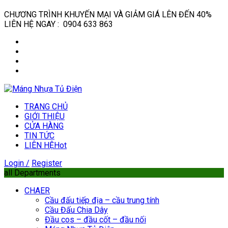
CHƯƠNG TRÌNH KHUYẾN MẠI VÀ GIẢM GIÁ LÊN ĐẾN 40%
LIÊN HỆ NGAY : 0904 633 863
TRANG CHỦ
GIỚI THIỆU
CỬA HÀNG
TIN TỨC
LIÊN HỆ
Hot
Login /
Register
all Departments
CHAER
Cầu đấu tiếp địa – cầu trung tính
Cầu Đấu Chia Dây
Đầu cos – đầu cốt – đầu nối