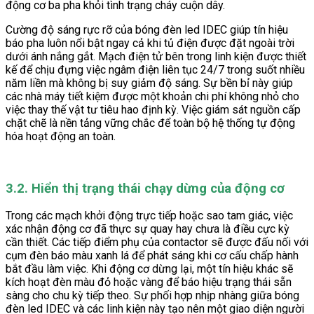
động cơ ba pha khỏi tình trạng cháy cuộn dây.
Cường độ sáng rực rỡ của bóng đèn led IDEC giúp tín hiệu
báo pha luôn nổi bật ngay cả khi tủ điện được đặt ngoài trời
dưới ánh nắng gắt. Mạch điện tử bên trong linh kiện được thiết
kế để chịu đựng việc ngâm điện liên tục 24/7 trong suốt nhiều
năm liền mà không bị suy giảm độ sáng. Sự bền bỉ này giúp
các nhà máy tiết kiệm được một khoản chi phí không nhỏ cho
việc thay thế vật tư tiêu hao định kỳ. Việc giám sát nguồn cấp
chặt chẽ là nền tảng vững chắc để toàn bộ hệ thống tự động
hóa hoạt động an toàn.
3.2. Hiển thị trạng thái chạy dừng của động cơ
Trong các mạch khởi động trực tiếp hoặc sao tam giác, việc
xác nhận động cơ đã thực sự quay hay chưa là điều cực kỳ
cần thiết. Các tiếp điểm phụ của contactor sẽ được đấu nối với
cụm đèn báo màu xanh lá để phát sáng khi cơ cấu chấp hành
bắt đầu làm việc. Khi động cơ dừng lại, một tín hiệu khác sẽ
kích hoạt đèn màu đỏ hoặc vàng để báo hiệu trạng thái sẵn
sàng cho chu kỳ tiếp theo. Sự phối hợp nhịp nhàng giữa bóng
đèn led IDEC và các linh kiện này tạo nên một giao diện người