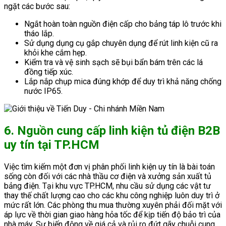
ngặt các bước sau:
Ngắt hoàn toàn nguồn điện cấp cho bảng táp lô trước khi
tháo lắp.
Sử dụng dụng cụ gắp chuyên dụng để rút linh kiện cũ ra
khỏi khe cắm hẹp.
Kiểm tra và vệ sinh sạch sẽ bụi bẩn bám trên các lá
đồng tiếp xúc.
Lắp nắp chụp mica đúng khớp để duy trì khả năng chống
nước IP65.
6. Nguồn cung cấp linh kiện tủ điện B2B
uy tín tại TP.HCM
Việc tìm kiếm một đơn vị phân phối linh kiện uy tín là bài toán
sống còn đối với các nhà thầu cơ điện và xưởng sản xuất tủ
bảng điện. Tại khu vực TP.HCM, nhu cầu sử dụng các vật tư
thay thế chất lượng cao cho các khu công nghiệp luôn duy trì ở
mức rất lớn. Các phòng thu mua thường xuyên phải đối mặt với
áp lực về thời gian giao hàng hỏa tốc để kịp tiến độ bảo trì của
nhà máy. Sự biến động về giá cả và rủi ro đứt gãy chuỗi cung