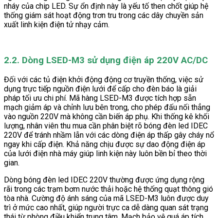
nháy của chip LED. Sự ổn định này là yếu tố then chốt giúp hệ
thống giám sát hoạt động trơn tru trong các dây chuyền sản
xuất linh kiện điện tử nhạy cảm.
2.2. Dòng LSED-M3 sử dụng điện áp 220V AC/DC
Đối với các tủ điện khởi động động cơ truyền thống, việc sử
dụng trực tiếp nguồn điện lưới để cấp cho đèn báo là giải
pháp tối ưu chi phí. Mã hàng LSED-M3 được tích hợp sẵn
mạch giảm áp và chỉnh lưu bên trong, cho phép đấu nối thẳng
vào nguồn 220V mà không cần biến áp phụ. Khi thống kê khối
lượng, nhân viên thu mua cần phân biệt rõ bóng đèn led IDEC
220V để tránh nhầm lẫn với các dòng điện áp thấp gây cháy nổ
ngay khi cấp điện. Khả năng chịu được sự dao động điện áp
của lưới điện nhà máy giúp linh kiện này luôn bền bỉ theo thời
gian.
Dòng bóng đèn led IDEC 220V thường được ứng dụng rộng
rãi trong các trạm bơm nước thải hoặc hệ thống quạt thông gió
tòa nhà. Cường độ ánh sáng của mã LSED-M3 luôn được duy
trì ở mức cao nhất, giúp người trực ca dễ dàng quan sát trạng
thái từ phòng điều khiển trung tâm. Mạch bảo vệ quá áp tích