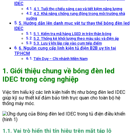
IDEC
4.1. Tuổi thọ chiếu sáng cao và tiết kiệm năng lượng
4.2. Khả năng chống rung động trong môi trường nhà
xưởng
5. Hướng dẫn lên danh mục vật tư thay thế bóng đèn led
IDEC
5.1. Kiểm tra mã hàng LSED in trên thân bóng
5.2. Thống kê khối lượng theo màu sắc và điện áp
5.3. Lưu ý khi lắp ráp vào cụm tiếp điểm
6. Nguồn cung cấp linh kiện tủ điện B2B uy tín tại
TP.HCM
Tiến Duy – Chi nhánh Miền Nam
1. Giới thiệu chung về bóng đèn led
IDEC trong công nghiệp
Việc tìm hiểu kỹ các linh kiện hiển thị như bóng đèn led IDEC
giúp kỹ sư thiết kế đảm bảo tính trực quan cho toàn bộ hệ
thống máy móc.
1.1. Vai trò hiển thị tín hiệu trên mặt táp lô