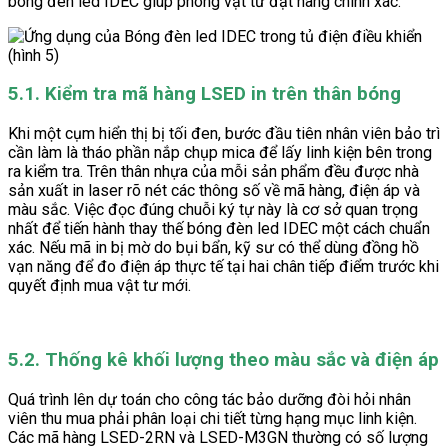
bóng đèn led IDEC giúp phòng vật tư đặt hàng chính xác.
5.1. Kiểm tra mã hàng LSED in trên thân bóng
Khi một cụm hiển thị bị tối đen, bước đầu tiên nhân viên bảo trì
cần làm là tháo phần nắp chụp mica để lấy linh kiện bên trong
ra kiểm tra. Trên thân nhựa của mỗi sản phẩm đều được nhà
sản xuất in laser rõ nét các thông số về mã hàng, điện áp và
màu sắc. Việc đọc đúng chuỗi ký tự này là cơ sở quan trọng
nhất để tiến hành thay thế bóng đèn led IDEC một cách chuẩn
xác. Nếu mã in bị mờ do bụi bẩn, kỹ sư có thể dùng đồng hồ
vạn năng để đo điện áp thực tế tại hai chân tiếp điểm trước khi
quyết định mua vật tư mới.
5.2. Thống kê khối lượng theo màu sắc và điện áp
Quá trình lên dự toán cho công tác bảo dưỡng đòi hỏi nhân
viên thu mua phải phân loại chi tiết từng hạng mục linh kiện.
Các mã hàng LSED-2RN và LSED-M3GN thường có số lượng