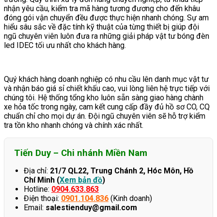
nhận yêu cầu, kiểm tra mã hàng tương đương cho đến khâu
đóng gói vận chuyển đều được thực hiện nhanh chóng. Sự am
hiểu sâu sắc về đặc tính kỹ thuật của từng thiết bị giúp đội
ngũ chuyên viên luôn đưa ra những giải pháp vật tư bóng đèn
led IDEC tối ưu nhất cho khách hàng.
Quý khách hàng doanh nghiệp có nhu cầu lên danh mục vật tư
và nhận báo giá sỉ chiết khấu cao, vui lòng liên hệ trực tiếp với
chúng tôi. Hệ thống tổng kho luôn sẵn sàng giao hàng chành
xe hỏa tốc trong ngày, cam kết cung cấp đầy đủ hồ sơ CO, CQ
chuẩn chỉ cho mọi dự án. Đội ngũ chuyên viên sẽ hỗ trợ kiểm
tra tồn kho nhanh chóng và chính xác nhất.
Tiến Duy – Chi nhánh Miền Nam
Địa chỉ:
21/7 QL22, Trung Chánh 2, Hóc Môn, Hồ
Chí Minh (
Xem bản đồ
)
Hotline:
0904.633.863
Điện thoại:
0901.104.836
(Kinh doanh)
Email:
salestienduy@gmail.com