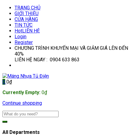
TRANG CHỦ
GIỚI THIỆU
CỬA HÀNG
TIN TỨC
Hot
LIÊN HỆ
Login
Register
CHƯƠNG TRÌNH KHUYẾN MẠI VÀ GIẢM GIÁ LÊN ĐẾN
40%
LIÊN HỆ NGAY : 0904 633 863
0
0
₫
Currently Empty:
0
₫
Continue shopping
All Departments