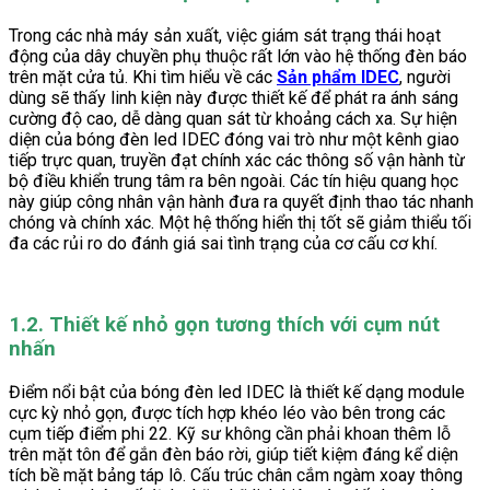
Trong các nhà máy sản xuất, việc giám sát trạng thái hoạt
động của dây chuyền phụ thuộc rất lớn vào hệ thống đèn báo
trên mặt cửa tủ. Khi tìm hiểu về các
Sản phẩm IDEC
, người
dùng sẽ thấy linh kiện này được thiết kế để phát ra ánh sáng
cường độ cao, dễ dàng quan sát từ khoảng cách xa. Sự hiện
diện của bóng đèn led IDEC đóng vai trò như một kênh giao
tiếp trực quan, truyền đạt chính xác các thông số vận hành từ
bộ điều khiển trung tâm ra bên ngoài. Các tín hiệu quang học
này giúp công nhân vận hành đưa ra quyết định thao tác nhanh
chóng và chính xác. Một hệ thống hiển thị tốt sẽ giảm thiểu tối
đa các rủi ro do đánh giá sai tình trạng của cơ cấu cơ khí.
1.2. Thiết kế nhỏ gọn tương thích với cụm nút
nhấn
Điểm nổi bật của bóng đèn led IDEC là thiết kế dạng module
cực kỳ nhỏ gọn, được tích hợp khéo léo vào bên trong các
cụm tiếp điểm phi 22. Kỹ sư không cần phải khoan thêm lỗ
trên mặt tôn để gắn đèn báo rời, giúp tiết kiệm đáng kể diện
tích bề mặt bảng táp lô. Cấu trúc chân cắm ngàm xoay thông