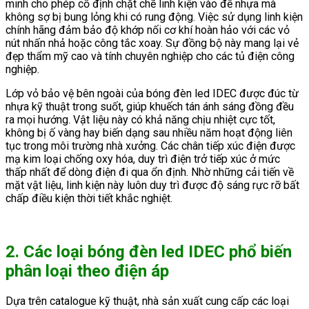
minh cho phép cố định chặt chẽ linh kiện vào đế nhựa mà
không sợ bị bung lỏng khi có rung động. Việc sử dụng linh kiện
chính hãng đảm bảo độ khớp nối cơ khí hoàn hảo với các vỏ
nút nhấn nhả hoặc công tắc xoay. Sự đồng bộ này mang lại vẻ
đẹp thẩm mỹ cao và tính chuyên nghiệp cho các tủ điện công
nghiệp.
Lớp vỏ bảo vệ bên ngoài của bóng đèn led IDEC được đúc từ
nhựa kỹ thuật trong suốt, giúp khuếch tán ánh sáng đồng đều
ra mọi hướng. Vật liệu này có khả năng chịu nhiệt cực tốt,
không bị ố vàng hay biến dạng sau nhiều năm hoạt động liên
tục trong môi trường nhà xưởng. Các chân tiếp xúc điện được
mạ kim loại chống oxy hóa, duy trì điện trở tiếp xúc ở mức
thấp nhất để dòng điện đi qua ổn định. Nhờ những cải tiến về
mặt vật liệu, linh kiện này luôn duy trì được độ sáng rực rỡ bất
chấp điều kiện thời tiết khắc nghiệt.
2. Các loại bóng đèn led IDEC phổ biến
phân loại theo điện áp
Dựa trên catalogue kỹ thuật, nhà sản xuất cung cấp các loại