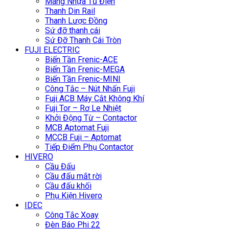
Máng Nhựa Tủ Điện
Thanh Din Rail
Thanh Lược Đồng
Sứ đỡ thanh cái
Sứ Đỡ Thanh Cái Tròn
FUJI ELECTRIC
Biến Tần Frenic-ACE
Biến Tần Frenic-MEGA
Biến Tần Frenic-MINI
Công Tắc – Nút Nhấn Fuji
Fuji ACB Máy Cắt Không Khí
Fuji Tor – Rơ Le Nhiệt
Khởi Động Từ – Contactor
MCB Aptomat Fuji
MCCB Fuji – Aptomat
Tiếp Điểm Phụ Contactor
HIVERO
Cầu Đấu
Cầu đấu mắt rời
Cầu đấu khối
Phụ Kiện Hivero
IDEC
Công Tắc Xoay
Đèn Báo Phi 22