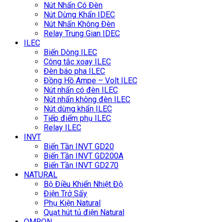
Nút Nhấn Có Đèn
Nút Dừng Khẩn IDEC
Nút Nhấn Không Đèn
Relay Trung Gian IDEC
ILEC
Biến Dòng ILEC
Công tắc xoay ILEC
Đèn báo pha ILEC
Đồng Hồ Ampe – Volt ILEC
Nút nhấn có đèn ILEC
Nút nhấn không đèn ILEC
Nút dừng khẩn ILEC
Tiếp điểm phụ ILEC
Relay ILEC
INVT
Biến Tần INVT GD20
Biến Tần INVT GD200A
Biến Tần INVT GD270
NATURAL
Bộ Điều Khiển Nhiệt Độ
Điện Trở Sấy
Phụ Kiện Natural
Quạt hút tủ điện Natural
OMRON