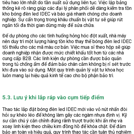
tiêu hao lớn nhất do tần suất sử dụng liên tục. Việc lập bảng
thống kê rõ ràng giúp các đại lý phân phối dễ dàng kiểm tra tồn
kho bóng đèn led IDEC và báo giá nhanh chóng cho doanh
nghiệp. Sự cẩn trọng trong khâu chuẩn bị vật tư sẽ giúp rút
ngắn tối đa thời gian dừng máy để sửa chữa.
Để dự phòng cho các tình huống hỏng hóc đột xuất, nhà máy
nên duy trì một lượng hàng tồn kho thay thế bóng đèn led IDEC
tối thiểu cho các mã màu cơ bản. Việc mua sỉ theo hộp sẽ giúp
doanh nghiệp nhận được mức chiết khấu tốt hơn từ các nhà
cung cấp B2B. Các linh kiện dự phòng cần được bảo quản
trong tủ chống ẩm để đảm bảo chân cắm không bị rỉ sét trước
khi đưa vào sử dụng. Một quy trình quản lý vật tư khoa học
luôn mang lại hiệu quả kinh tế cao cho bộ phận bảo trì.
5.3. Lưu ý khi lắp ráp vào cụm tiếp điểm
Thao tác lắp đặt bóng đèn led IDEC mới vào vỏ nút nhấn đòi
hỏi sự khéo léo để không làm gãy các ngàm nhựa định vị. Kỹ
sư cần chú ý căn chỉnh đúng rãnh trượt trước khi ấn nhẹ và
xoay linh kiện theo chiều kim đồng hồ để khóa chặt. Để đảm
bảo an toàn và hiệu quả, quy trình thao tác cần tuân thủ nghiêm