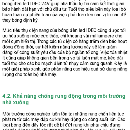
bóng đèn led IDEC 24V giúp nhà thầu tự tin cam kết thời gian
bảo hành dài hạn với chủ đầu tư. Tuổi thọ siêu bền này loại bỏ
hoàn toàn sự phiền toái của việc phải trèo lên các vị trí cao để
thay bóng định kỳ.
Mức tiêu thụ điện năng của bóng đèn led IDEC cũng được tối
ưu hóa xuống mức cực thấp, chỉ khoảng vài milliampere cho
mỗi cụm hiển thị. Trong các tủ điện có hàng trăm đèn báo hoạt
động đồng thời, sự tiết kiệm năng lượng này sẽ làm giảm
đáng kể công suất yêu cầu của bộ nguồn tổ ong. Việc tỏa nhiệt
ít cũng giúp không gian bên trong vỏ tủ luôn mát mẻ, kéo dài
tuổi thọ cho các bo mạch điện tử nhạy cảm xung quanh. Đây là
một giải pháp xanh, góp phần nâng cao hiệu quả sử dụng năng
lượng cho toàn bộ nhà máy.
4.2. Khả năng chống rung động trong môi trường
nhà xưởng
Môi trường công nghiệp luôn tồn tại những rung chấn liên tục
phát ra từ các máy dập cơ khí hay động cơ công suất lớn. Các
loại bóng đèn dây tóc rất dễ bị đứt rụng khi phải chịu đựng