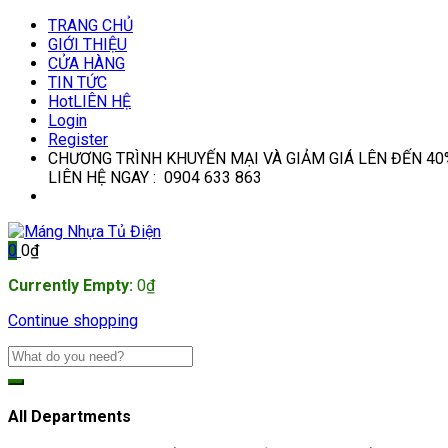
TRANG CHỦ
GIỚI THIỆU
CỬA HÀNG
TIN TỨC
Hot
LIÊN HỆ
Login
Register
CHƯƠNG TRÌNH KHUYẾN MẠI VÀ GIẢM GIÁ LÊN ĐẾN 40
LIÊN HỆ NGAY : 0904 633 863
0
0
₫
Currently Empty:
0
₫
Continue shopping
All Departments