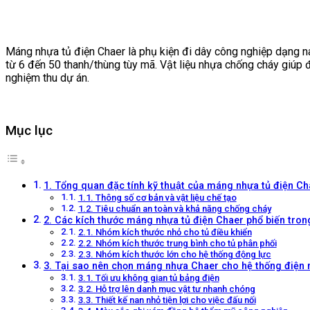
Máng nhựa tủ điện Chaer là phụ kiện đi dây công nghiệp dạng 
từ 6 đến 50 thanh/thùng tùy mã. Vật liệu nhựa chống cháy giúp
nghiệm thu dự án.
Mục lục
1. Tổng quan đặc tính kỹ thuật của máng nhựa tủ điện Ch
1.1. Thông số cơ bản và vật liệu chế tạo
1.2. Tiêu chuẩn an toàn và khả năng chống cháy
2. Các kích thước máng nhựa tủ điện Chaer phổ biến tron
2.1. Nhóm kích thước nhỏ cho tủ điều khiển
2.2. Nhóm kích thước trung bình cho tủ phân phối
2.3. Nhóm kích thước lớn cho hệ thống động lực
3. Tại sao nên chọn máng nhựa Chaer cho hệ thống điện
3.1. Tối ưu không gian tủ bảng điện
3.2. Hỗ trợ lên danh mục vật tư nhanh chóng
3.3. Thiết kế nan nhỏ tiện lợi cho việc đấu nối