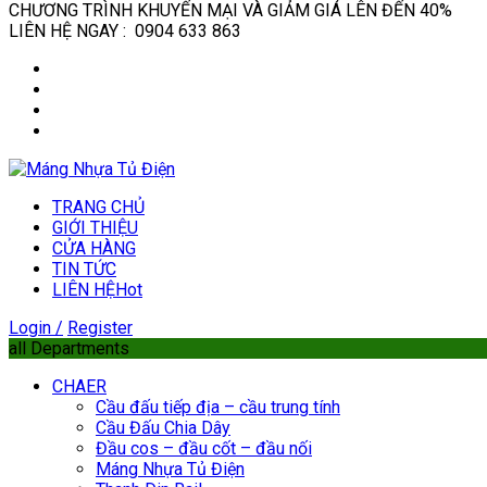
CHƯƠNG TRÌNH KHUYẾN MẠI VÀ GIẢM GIÁ LÊN ĐẾN 40%
LIÊN HỆ NGAY : 0904 633 863
TRANG CHỦ
GIỚI THIỆU
CỬA HÀNG
TIN TỨC
LIÊN HỆ
Hot
Login /
Register
all Departments
CHAER
Cầu đấu tiếp địa – cầu trung tính
Cầu Đấu Chia Dây
Đầu cos – đầu cốt – đầu nối
Máng Nhựa Tủ Điện