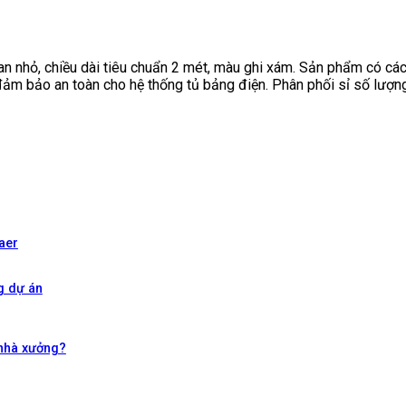
nan nhỏ, chiều dài tiêu chuẩn 2 mét, màu ghi xám. Sản phẩm có 
 đảm bảo an toàn cho hệ thống tủ bảng điện. Phân phối sỉ số lư
aer
g dự án
 nhà xưởng?