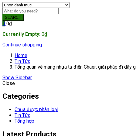
SEARCH
0
0
₫
Currently Empty:
0
₫
Continue shopping
Home
Tin Tức
Tổng quan về máng nhựa tủ điện Chaer: giải pháp đi dây 
Show Sidebar
Close
Categories
Chưa được phân loại
Tin Tức
Tổng hợp
Latest Products