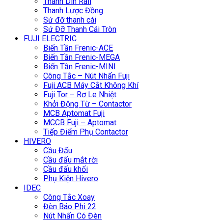
Thanh Din Rail
Thanh Lược Đồng
Sứ đỡ thanh cái
Sứ Đỡ Thanh Cái Tròn
FUJI ELECTRIC
Biến Tần Frenic-ACE
Biến Tần Frenic-MEGA
Biến Tần Frenic-MINI
Công Tắc – Nút Nhấn Fuji
Fuji ACB Máy Cắt Không Khí
Fuji Tor – Rơ Le Nhiệt
Khởi Động Từ – Contactor
MCB Aptomat Fuji
MCCB Fuji – Aptomat
Tiếp Điểm Phụ Contactor
HIVERO
Cầu Đấu
Cầu đấu mắt rời
Cầu đấu khối
Phụ Kiện Hivero
IDEC
Công Tắc Xoay
Đèn Báo Phi 22
Nút Nhấn Có Đèn