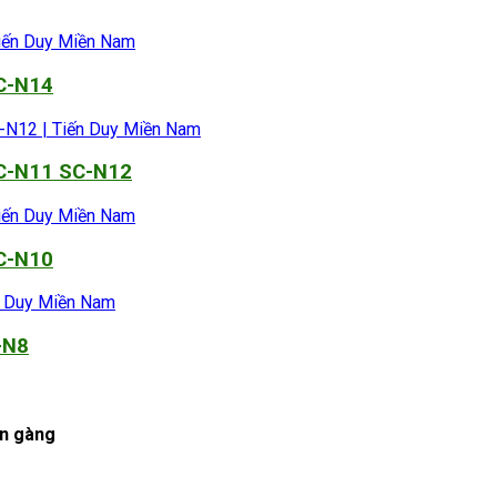
SC-N14
SC-N11 SC-N12
SC-N10
-N8
ọn gàng