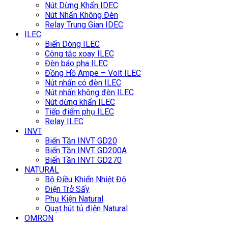
Nút Dừng Khẩn IDEC
Nút Nhấn Không Đèn
Relay Trung Gian IDEC
ILEC
Biến Dòng ILEC
Công tắc xoay ILEC
Đèn báo pha ILEC
Đồng Hồ Ampe – Volt ILEC
Nút nhấn có đèn ILEC
Nút nhấn không đèn ILEC
Nút dừng khẩn ILEC
Tiếp điểm phụ ILEC
Relay ILEC
INVT
Biến Tần INVT GD20
Biến Tần INVT GD200A
Biến Tần INVT GD270
NATURAL
Bộ Điều Khiển Nhiệt Độ
Điện Trở Sấy
Phụ Kiện Natural
Quạt hút tủ điện Natural
OMRON