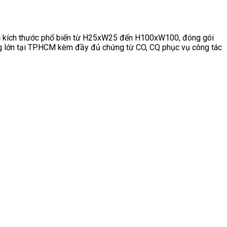
các kích thước phổ biến từ H25xW25 đến H100xW100, đóng gói
ợng lớn tại TP.HCM kèm đầy đủ chứng từ CO, CQ phục vụ công tác