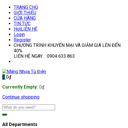
TRANG CHỦ
GIỚI THIỆU
CỬA HÀNG
TIN TỨC
Hot
LIÊN HỆ
Login
Register
CHƯƠNG TRÌNH KHUYẾN MẠI VÀ GIẢM GIÁ LÊN ĐẾN
40%
LIÊN HỆ NGAY : 0904 633 863
0
0
₫
Currently Empty:
0
₫
Continue shopping
All Departments