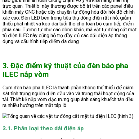
hảo giữa tính an toàn chống chạm vô ý và khả năng hiển thị
trực quan. Thiết bị này thường được bố trí trên các panel điều
khiển máy CNC hoặc dây chuyền tự động hóa đòi hỏi độ chính
xác cao. Đèn LED bên trong tiêu thụ dòng điện rất nhỏ, giảm
thiểu phát nhiệt và kéo dài tuổi thọ cho toàn bộ cụm tiếp điểm
phía sau. Tương tự như các dòng khác, mã vật tư đóng cắt mặt
tủ điện ILEC này cũng hỗ trợ đầy đủ các dải điện áp thông
dụng và cấu hình tiếp điểm đa dạng.
3. Đặc điểm kỹ thuật của đèn báo pha
ILEC nắp vòm
Cụm đèn báo pha ILEC là thành phần không thể thiếu để giám
sát tình trạng nguồn điện đầu vào và trạng thái hoạt động của
tải. Thiết kế nắp vòm đặc trưng giúp ánh sáng khuếch tán đều
ra nhiều hướng trên mặt táp lô.
3.1. Phân loại theo dải điện áp