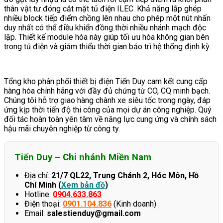
thân vật tư đóng cắt mặt tủ điện ILEC. Khả năng lắp ghép
nhiều block tiếp điểm chồng lên nhau cho phép một nút nhấn
duy nhất có thể điều khiển đồng thời nhiều nhánh mạch độc
lập. Thiết kế module hóa này giúp tối ưu hóa không gian bên
trong tủ điện và giảm thiểu thời gian bảo trì hệ thống định kỳ.
Tổng kho phân phối thiết bị điện Tiến Duy cam kết cung cấp
hàng hóa chính hãng với đầy đủ chứng từ CO, CQ minh bạch.
Chúng tôi hỗ trợ giao hàng chành xe siêu tốc trong ngày, đáp
ứng kịp thời tiến độ thi công của mọi dự án công nghiệp. Quý
đối tác hoàn toàn yên tâm về năng lực cung ứng và chính sách
hậu mãi chuyên nghiệp từ công ty.
Tiến Duy – Chi nhánh Miền Nam
Địa chỉ:
21/7 QL22, Trung Chánh 2, Hóc Môn, Hồ
Chí Minh (
Xem bản đồ
)
Hotline:
0904.633.863
Điện thoại:
0901.104.836
(Kinh doanh)
Email:
salestienduy@gmail.com