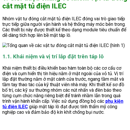
cắt mặt tủ điện ILEC
Nhóm vật tư đóng cắt mặt tủ điện ILEC đóng vai trò giao tiếp
trực tiếp giữa người vận hành và hệ thống máy móc bên trong.
Các thiết bị này được thiết kế theo dạng module tiêu chuẩn để
dễ dàng tích hợp lên bề mặt táp lô.
1.1. Khái niệm và vị trí lắp đặt trên táp lô
Khái niệm thiết bị điều khiển bao hàm toàn bộ các cơ cấu cơ
điện và cụm hiển thị tín hiệu nằm ở mặt ngoài của vỏ tủ. Vị trí
lắp đặt thường nằm ở mặt cánh cửa trước, ngang tầm mắt và
tầm tay thao tác của kỹ thuật viên nhà máy. Khi thiết kế sơ đồ
bố trí, các kỹ sư thường nhóm các nút nhấn và đèn báo theo
từng cụm chức năng riêng biệt để tránh nhầm lẫn trong quá
trình vận hành khẩn cấp. Việc sử dụng đồng bộ các
phụ kiện
tủ điện ILEC
giúp mặt táp lô đạt được tính thẩm mỹ công
nghiệp cao và đảm bảo độ kín khít chống bụi nước.