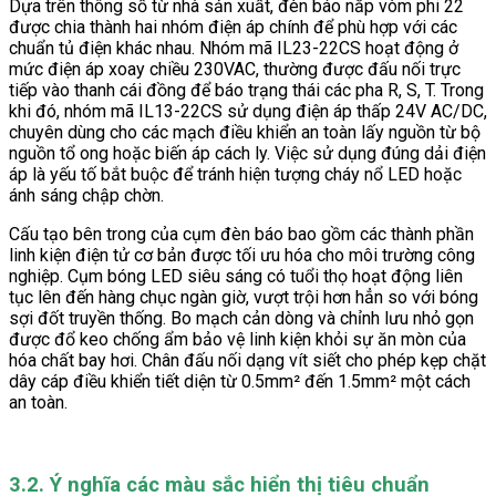
Dựa trên thông số từ nhà sản xuất, đèn báo nắp vòm phi 22
được chia thành hai nhóm điện áp chính để phù hợp với các
chuẩn tủ điện khác nhau. Nhóm mã IL23-22CS hoạt động ở
mức điện áp xoay chiều 230VAC, thường được đấu nối trực
tiếp vào thanh cái đồng để báo trạng thái các pha R, S, T. Trong
khi đó, nhóm mã IL13-22CS sử dụng điện áp thấp 24V AC/DC,
chuyên dùng cho các mạch điều khiển an toàn lấy nguồn từ bộ
nguồn tổ ong hoặc biến áp cách ly. Việc sử dụng đúng dải điện
áp là yếu tố bắt buộc để tránh hiện tượng cháy nổ LED hoặc
ánh sáng chập chờn.
Cấu tạo bên trong của cụm đèn báo bao gồm các thành phần
linh kiện điện tử cơ bản được tối ưu hóa cho môi trường công
nghiệp. Cụm bóng LED siêu sáng có tuổi thọ hoạt động liên
tục lên đến hàng chục ngàn giờ, vượt trội hơn hẳn so với bóng
sợi đốt truyền thống. Bo mạch cản dòng và chỉnh lưu nhỏ gọn
được đổ keo chống ẩm bảo vệ linh kiện khỏi sự ăn mòn của
hóa chất bay hơi. Chân đấu nối dạng vít siết cho phép kẹp chặt
dây cáp điều khiển tiết diện từ 0.5mm² đến 1.5mm² một cách
an toàn.
3.2. Ý nghĩa các màu sắc hiển thị tiêu chuẩn