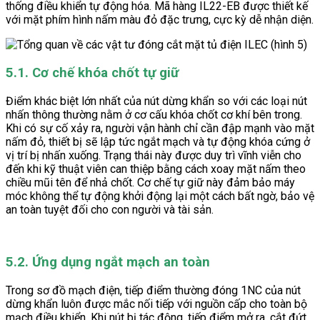
thống điều khiển tự động hóa. Mã hàng IL22-EB được thiết kế
với mặt phím hình nấm màu đỏ đặc trưng, cực kỳ dễ nhận diện.
5.1. Cơ chế khóa chốt tự giữ
Điểm khác biệt lớn nhất của nút dừng khẩn so với các loại nút
nhấn thông thường nằm ở cơ cấu khóa chốt cơ khí bên trong.
Khi có sự cố xảy ra, người vận hành chỉ cần đập mạnh vào mặt
nấm đỏ, thiết bị sẽ lập tức ngắt mạch và tự động khóa cứng ở
vị trí bị nhấn xuống. Trạng thái này được duy trì vĩnh viễn cho
đến khi kỹ thuật viên can thiệp bằng cách xoay mặt nấm theo
chiều mũi tên để nhả chốt. Cơ chế tự giữ này đảm bảo máy
móc không thể tự động khởi động lại một cách bất ngờ, bảo vệ
an toàn tuyệt đối cho con người và tài sản.
5.2. Ứng dụng ngắt mạch an toàn
Trong sơ đồ mạch điện, tiếp điểm thường đóng 1NC của nút
dừng khẩn luôn được mắc nối tiếp với nguồn cấp cho toàn bộ
mạch điều khiển. Khi nút bị tác động, tiếp điểm mở ra, cắt đứt