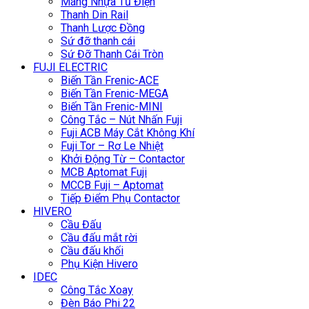
Máng Nhựa Tủ Điện
Thanh Din Rail
Thanh Lược Đồng
Sứ đỡ thanh cái
Sứ Đỡ Thanh Cái Tròn
FUJI ELECTRIC
Biến Tần Frenic-ACE
Biến Tần Frenic-MEGA
Biến Tần Frenic-MINI
Công Tắc – Nút Nhấn Fuji
Fuji ACB Máy Cắt Không Khí
Fuji Tor – Rơ Le Nhiệt
Khởi Động Từ – Contactor
MCB Aptomat Fuji
MCCB Fuji – Aptomat
Tiếp Điểm Phụ Contactor
HIVERO
Cầu Đấu
Cầu đấu mắt rời
Cầu đấu khối
Phụ Kiện Hivero
IDEC
Công Tắc Xoay
Đèn Báo Phi 22