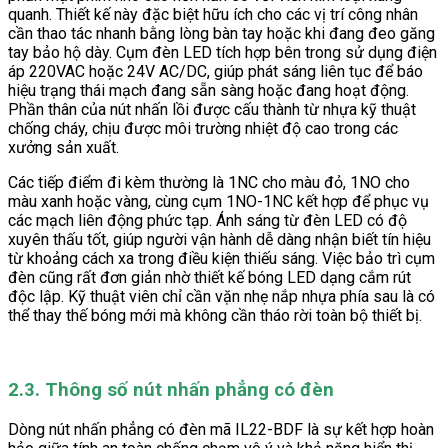
quanh. Thiết kế này đặc biệt hữu ích cho các vị trí công nhân
cần thao tác nhanh bằng lòng bàn tay hoặc khi đang đeo găng
tay bảo hộ dày. Cụm đèn LED tích hợp bên trong sử dụng điện
áp 220VAC hoặc 24V AC/DC, giúp phát sáng liên tục để báo
hiệu trạng thái mạch đang sẵn sàng hoặc đang hoạt động.
Phần thân của nút nhấn lồi được cấu thành từ nhựa kỹ thuật
chống cháy, chịu được môi trường nhiệt độ cao trong các
xưởng sản xuất.
Các tiếp điểm đi kèm thường là 1NC cho màu đỏ, 1NO cho
màu xanh hoặc vàng, cùng cụm 1NO-1NC kết hợp để phục vụ
các mạch liên động phức tạp. Ánh sáng từ đèn LED có độ
xuyên thấu tốt, giúp người vận hành dễ dàng nhận biết tín hiệu
từ khoảng cách xa trong điều kiện thiếu sáng. Việc bảo trì cụm
đèn cũng rất đơn giản nhờ thiết kế bóng LED dạng cắm rút
độc lập. Kỹ thuật viên chỉ cần vặn nhẹ nắp nhựa phía sau là có
thể thay thế bóng mới mà không cần tháo rời toàn bộ thiết bị.
2.3. Thông số nút nhấn phẳng có đèn
Dòng nút nhấn phẳng có đèn mã IL22-BDF là sự kết hợp hoàn