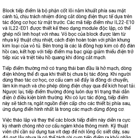
Block tiếp điểm là bộ phận cốt lõi nằm khuất phía sau mặt
cánh tủ, chịu trách nhiệm đóng cắt dòng điện thực tế dựa trên
tác động cơ học từ mặt trước. Các mã tiếp điểm như IL22-E10
và IL22-E01 được thiết kế theo dạng module độc lập, có thể
ghép nối linh hoạt với nhau. Vỏ bọc của block được làm từ
nhựa kỹ thuật chịu nhiệt, cách điện hoàn toàn với phần khung
kim loại của vỏ tủ. Bên trong là các lá đồng hợp kim có độ đàn
hồi cao, kết hợp với tiếp điểm mạ bạc giúp giảm thiểu điện trở
tiếp xúc và triệt tiêu hồ quang khi đóng cắt mạch.
Tiếp điểm thường mở có trạng thái ban đầu là hở mạch, dòng
điện không thể đi qua khi thiết bị chưa bị tác động. Khi người
dùng thao tác cơ học, cơ cấu cam sẽ đẩy lá đồng di chuyển,
làm kín mạch và cho phép dòng điện chạy qua để kích hoạt tải.
Ngược lại, tiếp điểm thường đóng luôn duy trì trạng thái dẫn
điện ở điều kiện bình thường. Khi có lực tác động, tiếp điểm
này sẽ tách ra, ngắt nguồn điện cấp cho các thiết bị phía sau,
ứng dụng điển hình nhất là trong các mạch dừng động cơ.
Việc tháo lắp và thay thế các block tiếp điểm này diễn ra cực
kỳ nhanh chóng nhờ cơ cấu ngàm khóa thông minh. Kỹ thuật
viên chỉ cần sử dụng tua vít dẹp để nới lỏng ốc siết dây, sau
đó gạt lẫy nhựa là có thể tách rời cụm tiếp điểm ra khỏi phần