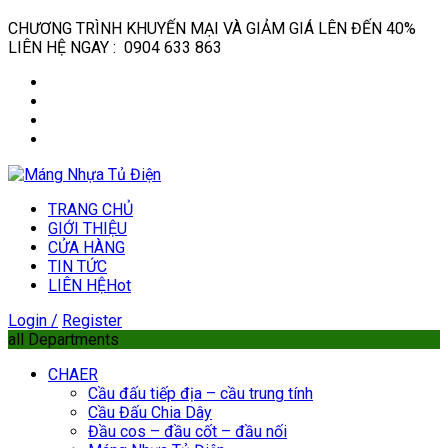
CHƯƠNG TRÌNH KHUYẾN MẠI VÀ GIẢM GIÁ LÊN ĐẾN 40%
LIÊN HỆ NGAY : 0904 633 863
TRANG CHỦ
GIỚI THIỆU
CỬA HÀNG
TIN TỨC
LIÊN HỆ
Hot
Login /
Register
all Departments
CHAER
Cầu đấu tiếp địa – cầu trung tính
Cầu Đấu Chia Dây
Đầu cos – đầu cốt – đầu nối