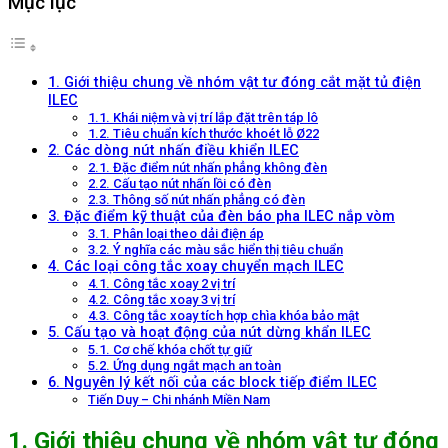
Mục lục
1. Giới thiệu chung về nhóm vật tư đóng cắt mặt tủ điện
ILEC
1.1. Khái niệm và vị trí lắp đặt trên táp lô
1.2. Tiêu chuẩn kích thước khoét lỗ Ø22
2. Các dòng nút nhấn điều khiển ILEC
2.1. Đặc điểm nút nhấn phẳng không đèn
2.2. Cấu tạo nút nhấn lồi có đèn
2.3. Thông số nút nhấn phẳng có đèn
3. Đặc điểm kỹ thuật của đèn báo pha ILEC nắp vòm
3.1. Phân loại theo dải điện áp
3.2. Ý nghĩa các màu sắc hiển thị tiêu chuẩn
4. Các loại công tắc xoay chuyển mạch ILEC
4.1. Công tắc xoay 2 vị trí
4.2. Công tắc xoay 3 vị trí
4.3. Công tắc xoay tích hợp chìa khóa bảo mật
5. Cấu tạo và hoạt động của nút dừng khẩn ILEC
5.1. Cơ chế khóa chốt tự giữ
5.2. Ứng dụng ngắt mạch an toàn
6. Nguyên lý kết nối của các block tiếp điểm ILEC
Tiến Duy – Chi nhánh Miền Nam
1. Giới thiệu chung về nhóm vật tư đóng