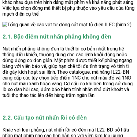
khác nhau dựa trên hình dáng mặt phím và khả năng phát sáng.
Việc lựa chọn đúng mã thiết bị phụ thuộc vào yêu cầu của từng
mạch điện cụ thể.
2.1. Đặc điểm nút nhấn phẳng không đèn
Nút nhấn phẳng không đèn là thiết bị cơ bản nhất trong hệ
thống điều khiển, thường dùng cho các lệnh khởi động hoặc
dừng động cơ đơn giản. Mặt phím được thiết kế phẳng ngang
bằng với viền bảo vệ, giúp hạn chế tối đa tình trạng vô tình tì
đè gây kích hoạt sai lệnh. Theo catalogue, mã hàng IL22-BN
cung cấp các tùy chọn tiếp điểm 1NC cho nút màu đỏ và 1NO
cho nút màu xanh hoặc vàng. Cơ cấu cơ khí bên trong sử dụng
lò xo đàn hồi cao, đảm bảo hành trình nhấn nhả dứt khoát và
tuổi thọ thao tác lên đến hàng trăm ngàn lần.
2.2. Cấu tạo nút nhấn lồi có đèn
Khác với loại phẳng, nút nhấn lồi có đèn mã IL22-BD sở hữu
phần mặt phím nhô cao hơn hẳn so với viền kim loại xung