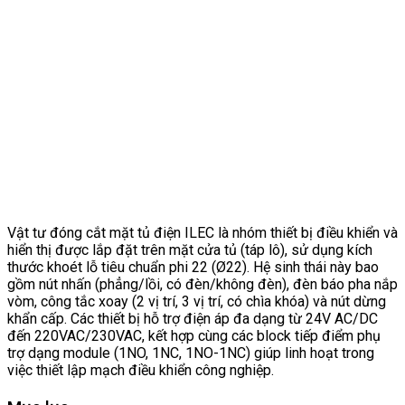
Vật tư đóng cắt mặt tủ điện ILEC là nhóm thiết bị điều khiển và
hiển thị được lắp đặt trên mặt cửa tủ (táp lô), sử dụng kích
thước khoét lỗ tiêu chuẩn phi 22 (Ø22). Hệ sinh thái này bao
gồm nút nhấn (phẳng/lồi, có đèn/không đèn), đèn báo pha nắp
vòm, công tắc xoay (2 vị trí, 3 vị trí, có chìa khóa) và nút dừng
khẩn cấp. Các thiết bị hỗ trợ điện áp đa dạng từ 24V AC/DC
đến 220VAC/230VAC, kết hợp cùng các block tiếp điểm phụ
trợ dạng module (1NO, 1NC, 1NO-1NC) giúp linh hoạt trong
việc thiết lập mạch điều khiển công nghiệp.