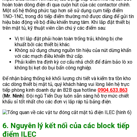
hoàn toàn dòng điện đi qua cuộn hút của các contactor chính.
Một số hệ thống phức tạp hơn sẽ sử dụng cụm tiếp điểm
1NO-1NC, trong đó tiếp điểm thường mở được dùng để gửi tín
hiệu báo động về bộ điều khiển trung tâm. Khi lắp đặt thiết bị
trên mặt tủ, kỹ thuật viên cần chú ý các điểm sau:
Vị trí lắp đặt phải hoàn toàn trống trải, không bị che
khuất bởi các thiết bị khác.
Không sử dụng chung nguồn tín hiệu của nút dừng khẩn
với các mạch điều khiển thứ cấp.
Phải kiểm tra định kỳ cơ cấu nhả chốt để đảm bảo lò xo
không bị kẹt do bụi bẩn công nghiệp.
Để nhận bảng thống kê khối lượng chi tiết và kiểm tra tồn kho
các dòng thiết bị mặt tủ, quý khách hàng vui lòng liên hệ trực
tiếp phòng kinh doanh dự án B2B qua hotline
0904.633.863
(
Mr. Ninh
). Đội ngũ Tiến Duy luôn sẵn sàng hỗ trợ mức chiết
khấu sỉ tốt nhất cho các đơn vị lắp ráp tủ bảng điện.
6. Nguyên lý kết nối của các block tiếp
điểm ILEC