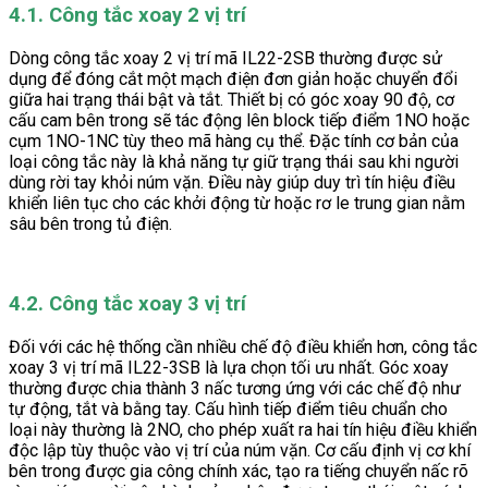
4.1. Công tắc xoay 2 vị trí
Dòng công tắc xoay 2 vị trí mã IL22-2SB thường được sử
dụng để đóng cắt một mạch điện đơn giản hoặc chuyển đổi
giữa hai trạng thái bật và tắt. Thiết bị có góc xoay 90 độ, cơ
cấu cam bên trong sẽ tác động lên block tiếp điểm 1NO hoặc
cụm 1NO-1NC tùy theo mã hàng cụ thể. Đặc tính cơ bản của
loại công tắc này là khả năng tự giữ trạng thái sau khi người
dùng rời tay khỏi núm vặn. Điều này giúp duy trì tín hiệu điều
khiển liên tục cho các khởi động từ hoặc rơ le trung gian nằm
sâu bên trong tủ điện.
4.2. Công tắc xoay 3 vị trí
Đối với các hệ thống cần nhiều chế độ điều khiển hơn, công tắc
xoay 3 vị trí mã IL22-3SB là lựa chọn tối ưu nhất. Góc xoay
thường được chia thành 3 nấc tương ứng với các chế độ như
tự động, tắt và bằng tay. Cấu hình tiếp điểm tiêu chuẩn cho
loại này thường là 2NO, cho phép xuất ra hai tín hiệu điều khiển
độc lập tùy thuộc vào vị trí của núm vặn. Cơ cấu định vị cơ khí
bên trong được gia công chính xác, tạo ra tiếng chuyển nấc rõ