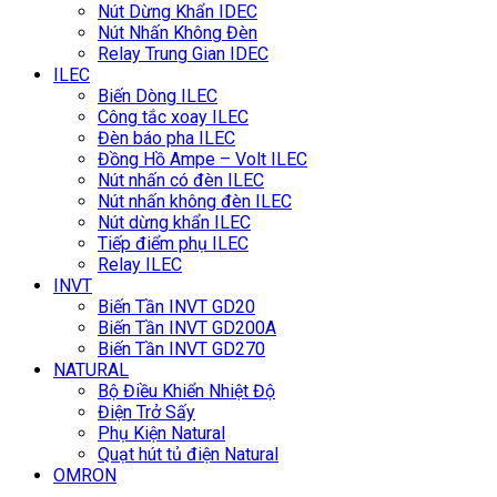
Nút Dừng Khẩn IDEC
Nút Nhấn Không Đèn
Relay Trung Gian IDEC
ILEC
Biến Dòng ILEC
Công tắc xoay ILEC
Đèn báo pha ILEC
Đồng Hồ Ampe – Volt ILEC
Nút nhấn có đèn ILEC
Nút nhấn không đèn ILEC
Nút dừng khẩn ILEC
Tiếp điểm phụ ILEC
Relay ILEC
INVT
Biến Tần INVT GD20
Biến Tần INVT GD200A
Biến Tần INVT GD270
NATURAL
Bộ Điều Khiển Nhiệt Độ
Điện Trở Sấy
Phụ Kiện Natural
Quạt hút tủ điện Natural
OMRON