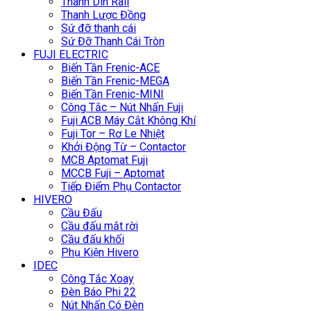
Thanh Din Rail
Thanh Lược Đồng
Sứ đỡ thanh cái
Sứ Đỡ Thanh Cái Tròn
FUJI ELECTRIC
Biến Tần Frenic-ACE
Biến Tần Frenic-MEGA
Biến Tần Frenic-MINI
Công Tắc – Nút Nhấn Fuji
Fuji ACB Máy Cắt Không Khí
Fuji Tor – Rơ Le Nhiệt
Khởi Động Từ – Contactor
MCB Aptomat Fuji
MCCB Fuji – Aptomat
Tiếp Điểm Phụ Contactor
HIVERO
Cầu Đấu
Cầu đấu mắt rời
Cầu đấu khối
Phụ Kiện Hivero
IDEC
Công Tắc Xoay
Đèn Báo Phi 22
Nút Nhấn Có Đèn