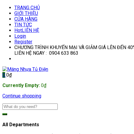
TRANG CHỦ
GIỚI THIỆU
CỬA HÀNG
TIN TỨC
Hot
LIÊN HỆ
Login
Register
CHƯƠNG TRÌNH KHUYẾN MẠI VÀ GIẢM GIÁ LÊN ĐẾN 40
LIÊN HỆ NGAY : 0904 633 863
0
0
₫
Currently Empty:
0
₫
Continue shopping
All Departments