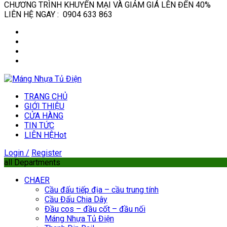
CHƯƠNG TRÌNH KHUYẾN MẠI VÀ GIẢM GIÁ LÊN ĐẾN 40%
LIÊN HỆ NGAY : 0904 633 863
TRANG CHỦ
GIỚI THIỆU
CỬA HÀNG
TIN TỨC
LIÊN HỆ
Hot
Login /
Register
all Departments
CHAER
Cầu đấu tiếp địa – cầu trung tính
Cầu Đấu Chia Dây
Đầu cos – đầu cốt – đầu nối
Máng Nhựa Tủ Điện