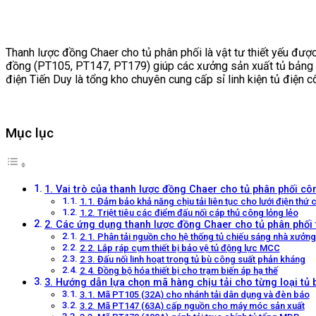
Thanh lược đồng Chaer cho tủ phân phối là vật tư thiết yếu đượ
đồng (PT105, PT147, PT179) giúp các xưởng sản xuất tủ bảng điệ
điện Tiến Duy là tổng kho chuyên cung cấp sỉ linh kiện tủ điện
Mục lục
1. Vai trò của thanh lược đồng Chaer cho tủ phân phối cô
1.1. Đảm bảo khả năng chịu tải liên tục cho lưới điện thứ 
1.2. Triệt tiêu các điểm đấu nối cáp thủ công lỏng lẻo
2. Các ứng dụng thanh lược đồng Chaer cho tủ phân phối 
2.1. Phân tải nguồn cho hệ thống tủ chiếu sáng nhà xưởng
2.2. Lắp ráp cụm thiết bị bảo vệ tủ động lực MCC
2.3. Đấu nối linh hoạt trong tủ bù công suất phản kháng
2.4. Đồng bộ hóa thiết bị cho trạm biến áp hạ thế
3. Hướng dẫn lựa chọn mã hàng chịu tải cho từng loại tủ
3.1. Mã PT105 (32A) cho nhánh tải dân dụng và đèn báo
3.2. Mã PT147 (63A) cấp nguồn cho máy móc sản xuất