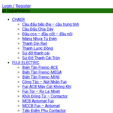
Login /
Register
all Departments
CHAER
Cầu đấu tiếp địa – cầu trung tính
Cầu Đấu Chia Dây
Đầu cos – đầu cốt – đầu nối
Máng Nhựa Tủ Điện
Thanh Din Rail
Thanh Lược Đồng
Sứ đỡ thanh cái
Sứ Đỡ Thanh Cái Tròn
FUJI ELECTRIC
Biến Tần Frenic-ACE
Biến Tần Frenic-MEGA
Biến Tần Frenic-MINI
Công Tắc – Nút Nhấn Fuji
Fuji ACB Máy Cắt Không Khí
Fuji Tor – Rơ Le Nhiệt
Khởi Động Từ – Contactor
MCB Aptomat Fuji
MCCB Fuji – Aptomat
Tiếp Điểm Phụ Contactor