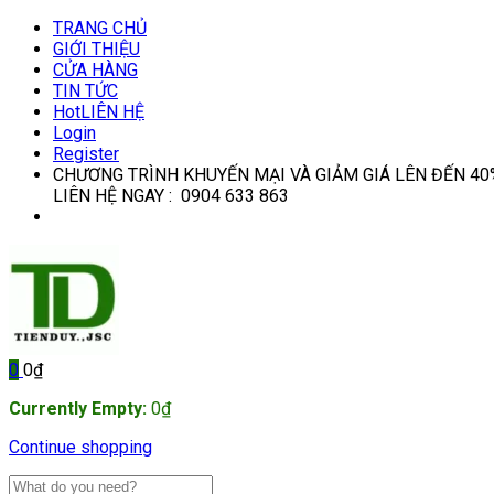
TRANG CHỦ
GIỚI THIỆU
CỬA HÀNG
TIN TỨC
Hot
LIÊN HỆ
Login
Register
CHƯƠNG TRÌNH KHUYẾN MẠI VÀ GIẢM GIÁ LÊN ĐẾN 40
LIÊN HỆ NGAY : 0904 633 863
0
0
₫
Currently Empty:
0
₫
Continue shopping