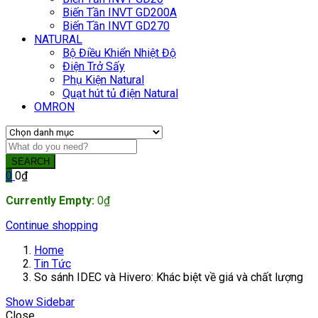
Biến Tần INVT GD200A
Biến Tần INVT GD270
NATURAL
Bộ Điều Khiển Nhiệt Độ
Điện Trở Sấy
Phụ Kiện Natural
Quạt hút tủ điện Natural
OMRON
SEARCH
0
0
₫
Currently Empty:
0
₫
Continue shopping
Home
Tin Tức
So sánh IDEC và Hivero: Khác biệt về giá và chất lượng
Show Sidebar
Close