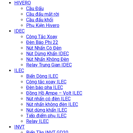
HIVERO
Cầu Đấu
Cầu đấu mắt rời
Cầu đấu khối
Phụ Kiện Hivero
IDEC
Công Tắc Xoay
Đèn Báo Phi 22
Nút Nhấn Có Đèn
Nút Dừng Khẩn IDEC
Nút Nhấn Không Đèn
Relay Trung Gian IDEC
ILEC
Biến Dòng ILEC
Công tắc xoay ILEC
Đèn báo pha ILEC
Đồng Hồ Ampe – Volt ILEC
Nút nhấn có đèn ILEC
Nút nhấn không đèn ILEC
Nút dừng khẩn ILEC
Tiếp điểm phụ ILEC
Relay ILEC
INVT
Biến Tần INVT GD20