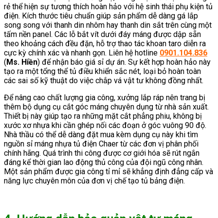
rẻ thể hiện sự tương thích hoàn hảo với hệ sinh thái phụ kiện tủ
điện. Kích thước tiêu chuẩn giúp sản phẩm dễ dàng gá lắp
song song với thanh din nhôm hay thanh din sắt trên cùng một
tấm nền panel. Các lỗ bắt vít dưới đáy máng được dập sẵn
theo khoảng cách đều đặn, hỗ trợ thao tác khoan taro diễn ra
cực kỳ chính xác và nhanh gọn. Liên hệ hotline
0901.104.836
(
Ms. Hiền
) để nhận báo giá sỉ dự án. Sự kết hợp hoàn hảo này
tạo ra một tổng thể tủ điều khiển sắc nét, loại bỏ hoàn toàn
các sai số kỹ thuật do việc chắp vá vật tư không đồng nhất.
Để nâng cao chất lượng gia công, xưởng lắp ráp nên trang bị
thêm bộ dụng cụ cắt góc máng chuyên dụng từ nhà sản xuất.
Thiết bị này giúp tạo ra những mặt cắt phẳng phiu, không bị
xước xơ nhựa khi cần ghép nối các đoạn ở góc vuông 90 độ.
Nhà thầu có thể dễ dàng đặt mua kèm dụng cụ này khi tìm
nguồn sỉ máng nhựa tủ điện Chaer từ các đơn vị phân phối
chính hãng. Quá trình thi công được cơ giới hóa sẽ rút ngắn
đáng kể thời gian lao động thủ công của đội ngũ công nhân.
Một sản phẩm được gia công tỉ mỉ sẽ khẳng định đẳng cấp và
năng lực chuyên môn của đơn vị chế tạo tủ bảng điện.