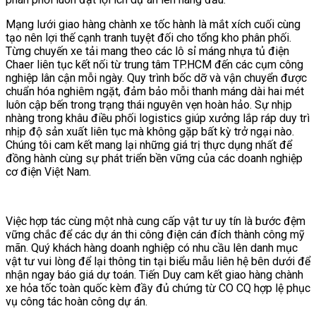
Mạng lưới giao hàng chành xe tốc hành là mắt xích cuối cùng
tạo nên lợi thế cạnh tranh tuyệt đối cho tổng kho phân phối.
Từng chuyến xe tải mang theo các lô sỉ máng nhựa tủ điện
Chaer liên tục kết nối từ trung tâm TP.HCM đến các cụm công
nghiệp lân cận mỗi ngày. Quy trình bốc dỡ và vận chuyển được
chuẩn hóa nghiêm ngặt, đảm bảo mỗi thanh máng dài hai mét
luôn cập bến trong trạng thái nguyên vẹn hoàn hảo. Sự nhịp
nhàng trong khâu điều phối logistics giúp xưởng lắp ráp duy trì
nhịp độ sản xuất liên tục mà không gặp bất kỳ trở ngại nào.
Chúng tôi cam kết mang lại những giá trị thực dụng nhất để
đồng hành cùng sự phát triển bền vững của các doanh nghiệp
cơ điện Việt Nam.
Việc hợp tác cùng một nhà cung cấp vật tư uy tín là bước đệm
vững chắc để các dự án thi công điện cán đích thành công mỹ
mãn. Quý khách hàng doanh nghiệp có nhu cầu lên danh mục
vật tư vui lòng để lại thông tin tại biểu mẫu liên hệ bên dưới để
nhận ngay báo giá dự toán. Tiến Duy cam kết giao hàng chành
xe hỏa tốc toàn quốc kèm đầy đủ chứng từ CO CQ hợp lệ phục
vụ công tác hoàn công dự án.