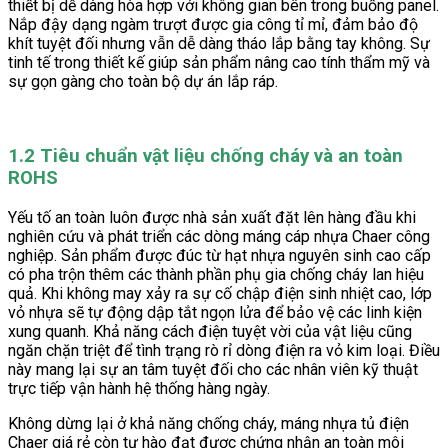
thiết bị dễ dàng hòa hợp với không gian bên trong buồng panel.
Nắp đậy dạng ngàm trượt được gia công tỉ mỉ, đảm bảo độ
khít tuyệt đối nhưng vẫn dễ dàng tháo lắp bằng tay không. Sự
tinh tế trong thiết kế giúp sản phẩm nâng cao tính thẩm mỹ và
sự gọn gàng cho toàn bộ dự án lắp ráp.
1.2 Tiêu chuẩn vật liệu chống cháy và an toàn
ROHS
Yếu tố an toàn luôn được nhà sản xuất đặt lên hàng đầu khi
nghiên cứu và phát triển các dòng máng cáp nhựa Chaer công
nghiệp. Sản phẩm được đúc từ hạt nhựa nguyên sinh cao cấp
có pha trộn thêm các thành phần phụ gia chống cháy lan hiệu
quả. Khi không may xảy ra sự cố chập điện sinh nhiệt cao, lớp
vỏ nhựa sẽ tự động dập tắt ngọn lửa để bảo vệ các linh kiện
xung quanh. Khả năng cách điện tuyệt vời của vật liệu cũng
ngăn chặn triệt để tình trạng rò rỉ dòng điện ra vỏ kim loại. Điều
này mang lại sự an tâm tuyệt đối cho các nhân viên kỹ thuật
trực tiếp vận hành hệ thống hàng ngày.
Không dừng lại ở khả năng chống cháy, máng nhựa tủ điện
Chaer giá rẻ còn tự hào đạt được chứng nhận an toàn môi