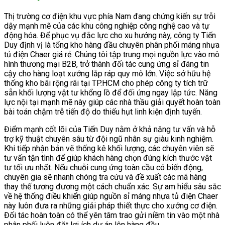
Thị trường cơ điện khu vực phía Nam đang chứng kiến sự trỗi
dậy mạnh mẽ của các khu công nghiệp công nghệ cao và tự
động hóa. Để phục vụ đắc lực cho xu hướng này, công ty Tiến
Duy định vị là tổng kho hàng đầu chuyên phân phối máng nhựa
tủ điện Chaer giá rẻ. Chúng tôi tập trung mọi nguồn lực vào mô
hình thương mại B2B, trở thành đối tác cung ứng sỉ đáng tin
cậy cho hàng loạt xưởng lắp ráp quy mô lớn. Việc sở hữu hệ
thống kho bãi rộng rãi tại TP.HCM cho phép công ty tích trữ
sẵn khối lượng vật tư khổng lồ để đối ứng ngay lập tức. Năng
lực nội tại mạnh mẽ này giúp các nhà thầu giải quyết hoàn toàn
bài toán chậm trễ tiến độ do thiếu hụt linh kiện định tuyến.
Điểm mạnh cốt lõi của Tiến Duy nằm ở khả năng tư vấn và hỗ
trợ kỹ thuật chuyên sâu từ đội ngũ nhân sự giàu kinh nghiệm.
Khi tiếp nhận bản vẽ thống kê khối lượng, các chuyên viên sẽ
tư vấn tận tình để giúp khách hàng chọn đúng kích thước vật
tư tối ưu nhất. Nếu chuỗi cung ứng toàn cầu có biến động,
chuyên gia sẽ nhanh chóng tra cứu và đề xuất các mã hàng
thay thế tương đương một cách chuẩn xác. Sự am hiểu sâu sắc
về hệ thống điều khiển giúp nguồn sỉ máng nhựa tủ điện Chaer
này luôn đưa ra những giải pháp thiết thực cho xưởng cơ điện.
Đối tác hoàn toàn có thể yên tâm trao gửi niềm tin vào một nhà
phân phối luôn đặt lợi ích dự án lên hàng đầu.