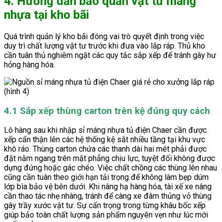
4. Hướng dẫn bảo quản vật tư máng
nhựa tại kho bãi
Quá trình quản lý kho bãi đóng vai trò quyết định trong việc
duy trì chất lượng vật tư trước khi đưa vào lắp ráp. Thủ kho
cần tuân thủ nghiêm ngặt các quy tắc sắp xếp để tránh gây hư
hỏng hàng hóa.
4.1 Sắp xếp thùng carton trên kệ đúng quy cách
Lô hàng sau khi nhập sỉ máng nhựa tủ điện Chaer cần được
xếp cẩn thận lên các hệ thống kệ sắt nhiều tầng tại khu vực
khô ráo. Thùng carton chứa các thanh dài hai mét phải được
đặt nằm ngang trên mặt phẳng chịu lực, tuyệt đối không được
dựng đứng hoặc gác chéo. Việc chất chồng các thùng lên nhau
cũng cần tuân theo giới hạn tải trọng để không làm bẹp dúm
lớp bìa bảo vệ bên dưới. Khi nâng hạ hàng hóa, tài xế xe nâng
cần thao tác nhẹ nhàng, tránh để càng xe đâm thủng vỏ thùng
gây trầy xước vật tư. Sự cẩn trọng trong từng khâu bốc xếp
giúp bảo toàn chất lượng sản phẩm nguyên vẹn như lúc mới