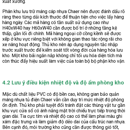
xuất xưởng.
Phân khu lưu trữ máng cáp nhựa Chaer nên được đánh dấu rõ
ràng theo từng dải kích thước để thuận tiện cho việc lấy hàng
hàng ngày. Các mã hàng có tần suất sử dụng cao như
H40xW40 hay H60xW40 cần được bố trí ở những tầng kệ
thấp, gần lối đi chính. Mã hàng ngoại cỡ cồng kềnh sẽ được
xếp ở khu vực riêng biệt với không gian thao tác rộng rãi cho
xe nâng hoạt động. Thủ kho nên áp dụng nguyên tắc nhập
trước xuất trước để kiểm soát tốt vòng đời của hàng hóa lưu
kho. Một kho bãi ngăn nắp không chỉ tối ưu hóa diện tích mà
còn thúc đẩy hiệu suất làm việc của toàn bộ bộ phận kho vận.
4.2 Lưu ý điều kiện nhiệt độ và độ ẩm phòng kho
Mặc dù chất liệu PVC có độ bền cao, không gian bảo quản
máng nhựa tủ điện Chaer vẫn cần duy trì mức nhiệt độ phòng
ổn định. Thủ kho phải tuyệt đối tránh đặt các thùng vật tư gần
khu vực cửa sổ có ánh nắng mặt trời chiếu trực tiếp trong thời
gian dài. Tia cực tím và nhiệt độ cao có thể làm phai màu ghi
xám đặc trưng và làm giảm độ dẻo dai của cấu trúc nan nhựa.
Bên cạnh đó, môi trường kho cũng cần được thông gió tốt,