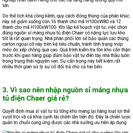
lớn.
Do thể tích khá cồng kềnh, quy cách đóng thùng của phân khúc
này sẽ giảm xuống còn 16 thanh cho mã H100xW80 và 12
thanh cho mã H100xW100. Khi lập kế hoạch vật tư, việc chọn
đúng nguồn sỉ máng nhựa tủ điện Chaer có năng lực lưu kho
tốt là rất quan trọng. Nhà phân phối lớn sẽ bảo quản các thùng
carton ngoại cỡ này trên kệ tiêu chuẩn, tránh tình trạng móp
méo do xếp chồng quá cao. Quá trình kiểm tra tồn kho cẩn thận
trước khi giao hàng giúp đảm bảo vật tư đến tay nhà thầu luôn
trong trạng thái nguyên vẹn. Sự cẩn trọng này tiết kiệm rất
nhiều thời gian xử lý sự cố đổi trả cho cả hai bên.
3. Vì sao nên nhập nguồn sỉ máng nhựa
tủ điện Chaer giá rẻ?
Quyết định mua sỉ vật tư từ tổng kho mang lại hàng loạt lợi thế
vượt trội về cả khía cạnh tài chính lẫn tiến độ. Đây là chiến lược
quản trị chuỗi cung ứng được các nhà xưởng ưu tiên áp dụng.