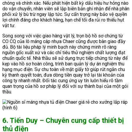
chóng và chính xác. Nếu phát hiện bất kỳ dấu hiệu hư hỏng nào
do vận chuyển, nhân viên sẽ lập biên bản ghi nhận để nhà phân
phối xử lý bù trừ ngay lập tức. Sự cẩn trọng này bảo vệ quyền
lợi chính đáng cho khách hàng, hạn chế tối đa rủi ro thiếu hụt
vật tư.
Song song với việc giao hàng vật lý, trọn bộ hồ sơ chứng từ
CO CQ của lô máng cáp nhựa Chaer cũng được bàn giao đầy
đủ. Bộ tài liệu pháp lý minh bạch này chứng minh rõ ràng
nguồn gốc xuất xứ và các chỉ tiêu thử nghiệm chất lượng đạt
chuẩn quốc tế. Nhà thầu sẽ sử dụng trực tiếp chứng từ này để
kẹp vào hồ sơ hoàn công, trình ban quản lý dự án nghiệm thu
hạng mục điện. Sự chu toàn về mặt giấy tờ giúp rút ngắn chu
kỳ thanh quyết toán, đưa dòng tiền quay trở lại tài khoản của
công ty nhanh nhất. Đối tác cung ứng uy tín luôn hiểu rõ tầm
quan trọng của hồ sơ pháp lý đối với sự thành bại của một gói
thầu.
6. Tiến Duy – Chuyên cung cấp thiết bị
thủ điện