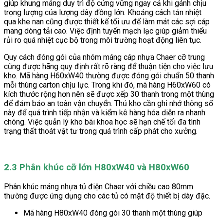
giúp khung máng duy trì độ cứng vững ngay cả khi gánh chịu
trọng lượng của lượng dây đồng lớn. Khoảng cách tản nhiệt
qua khe nan cũng được thiết kế tối ưu để làm mát các sợi cáp
mang dòng tải cao. Việc định tuyến mạch lạc giúp giảm thiểu
rủi ro quá nhiệt cục bộ trong môi trường hoạt động liên tục.
Quy cách đóng gói của nhóm máng cáp nhựa Chaer cỡ trung
cũng được hãng quy định rất rõ ràng để thuận tiện cho việc lưu
kho. Mã hàng H60xW40 thường được đóng gói chuẩn 50 thanh
mỗi thùng carton chịu lực. Trong khi đó, mã hàng H60xW60 có
kích thước rộng hơn nên sẽ được xếp 30 thanh trong một thùng
để đảm bảo an toàn vận chuyển. Thủ kho cần ghi nhớ thông số
này để quá trình tiếp nhận và kiểm kê hàng hóa diễn ra nhanh
chóng. Việc quản lý kho bãi khoa học sẽ hạn chế tối đa tình
trạng thất thoát vật tư trong quá trình cấp phát cho xưởng.
2.3 Phân khúc cỡ lớn H80xW40 và H80xW60
Phân khúc máng nhựa tủ điện Chaer với chiều cao 80mm
thường được ứng dụng cho các tủ có mật độ thiết bị dày đặc.
Mã hàng H80xW40 đóng gói 30 thanh một thùng giúp