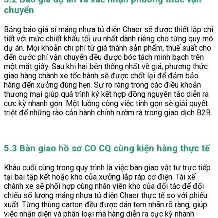
chuyển
Bảng báo giá sỉ máng nhựa tủ điện Chaer sẽ được thiết lập chi
tiết với mức chiết khấu tối ưu nhất dành riêng cho từng quy mô
dự án. Mọi khoản chi phí từ giá thành sản phẩm, thuế suất cho
đến cước phí vận chuyển đều được bóc tách minh bạch trên
một mặt giấy. Sau khi hai bên thống nhất về giá, phương thức
giao hàng chành xe tốc hành sẽ được chốt lại để đảm bảo
hàng đến xưởng đúng hẹn. Sự rõ ràng trong các điều khoản
thương mại giúp quá trình ký kết hợp đồng nguyên tắc diễn ra
cực kỳ nhanh gọn. Một luồng công việc tinh gọn sẽ giải quyết
triệt để những rào cản hành chính rườm rà trong giao dịch B2B.
5.3 Bàn giao hồ sơ CO CQ cùng kiện hàng thực tế
Khâu cuối cùng trong quy trình là việc bàn giao vật tư trực tiếp
tại bãi tập kết hoặc kho của xưởng lắp ráp cơ điện. Tài xế
chành xe sẽ phối hợp cùng nhân viên kho của đối tác để đối
chiếu số lượng máng nhựa tủ điện Chaer thực tế so với phiếu
xuất. Từng thùng carton đều được dán tem nhãn rõ ràng, giúp
việc nhận diện và phân loại mã hàng diễn ra cực kỳ nhanh