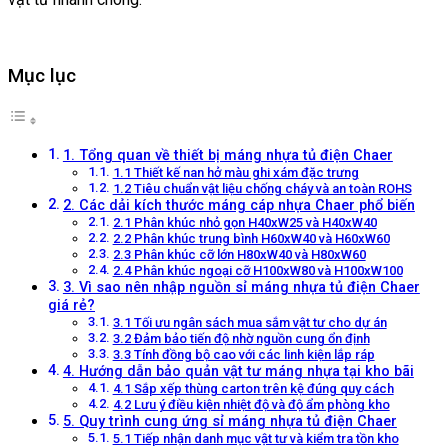
Mục lục
1. Tổng quan về thiết bị máng nhựa tủ điện Chaer
1.1 Thiết kế nan hở màu ghi xám đặc trưng
1.2 Tiêu chuẩn vật liệu chống cháy và an toàn ROHS
2. Các dải kích thước máng cáp nhựa Chaer phổ biến
2.1 Phân khúc nhỏ gọn H40xW25 và H40xW40
2.2 Phân khúc trung bình H60xW40 và H60xW60
2.3 Phân khúc cỡ lớn H80xW40 và H80xW60
2.4 Phân khúc ngoại cỡ H100xW80 và H100xW100
3. Vì sao nên nhập nguồn sỉ máng nhựa tủ điện Chaer
giá rẻ?
3.1 Tối ưu ngân sách mua sắm vật tư cho dự án
3.2 Đảm bảo tiến độ nhờ nguồn cung ổn định
3.3 Tính đồng bộ cao với các linh kiện lắp ráp
4. Hướng dẫn bảo quản vật tư máng nhựa tại kho bãi
4.1 Sắp xếp thùng carton trên kệ đúng quy cách
4.2 Lưu ý điều kiện nhiệt độ và độ ẩm phòng kho
5. Quy trình cung ứng sỉ máng nhựa tủ điện Chaer
5.1 Tiếp nhận danh mục vật tư và kiểm tra tồn kho