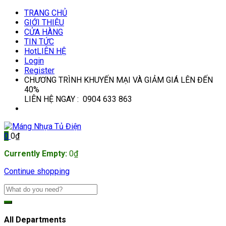
TRANG CHỦ
GIỚI THIỆU
CỬA HÀNG
TIN TỨC
Hot
LIÊN HỆ
Login
Register
CHƯƠNG TRÌNH KHUYẾN MẠI VÀ GIẢM GIÁ LÊN ĐẾN
40%
LIÊN HỆ NGAY : 0904 633 863
0
0
₫
Currently Empty:
0
₫
Continue shopping
All Departments