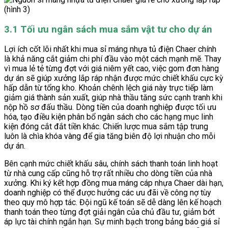
3.1 Tối ưu ngân sách mua sắm vật tư cho dự án
Lợi ích cốt lõi nhất khi mua sỉ máng nhựa tủ điện Chaer chính
là khả năng cắt giảm chi phí đầu vào một cách mạnh mẽ. Thay
vì mua lẻ tẻ từng đợt với giá niêm yết cao, việc gom đơn hàng
dự án sẽ giúp xưởng lắp ráp nhận được mức chiết khấu cực kỳ
hấp dẫn từ tổng kho. Khoản chênh lệch giá này trực tiếp làm
giảm giá thành sản xuất, giúp nhà thầu tăng sức cạnh tranh khi
nộp hồ sơ đấu thầu. Dòng tiền của doanh nghiệp được tối ưu
hóa, tạo điều kiện phân bổ ngân sách cho các hạng mục linh
kiện đóng cắt đắt tiền khác. Chiến lược mua sắm tập trung
luôn là chìa khóa vàng để gia tăng biên độ lợi nhuận cho mỗi
dự án.
Bên cạnh mức chiết khấu sâu, chính sách thanh toán linh hoạt
từ nhà cung cấp cũng hỗ trợ rất nhiều cho dòng tiền của nhà
xưởng. Khi ký kết hợp đồng mua máng cáp nhựa Chaer dài hạn,
doanh nghiệp có thể được hưởng các ưu đãi về công nợ tùy
theo quy mô hợp tác. Đội ngũ kế toán sẽ dễ dàng lên kế hoạch
thanh toán theo từng đợt giải ngân của chủ đầu tư, giảm bớt
áp lực tài chính ngắn hạn. Sự minh bạch trong bảng báo giá sỉ