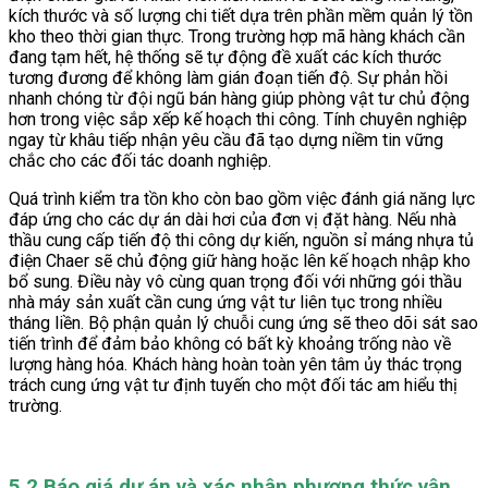
kích thước và số lượng chi tiết dựa trên phần mềm quản lý tồn
kho theo thời gian thực. Trong trường hợp mã hàng khách cần
đang tạm hết, hệ thống sẽ tự động đề xuất các kích thước
tương đương để không làm gián đoạn tiến độ. Sự phản hồi
nhanh chóng từ đội ngũ bán hàng giúp phòng vật tư chủ động
hơn trong việc sắp xếp kế hoạch thi công. Tính chuyên nghiệp
ngay từ khâu tiếp nhận yêu cầu đã tạo dựng niềm tin vững
chắc cho các đối tác doanh nghiệp.
Quá trình kiểm tra tồn kho còn bao gồm việc đánh giá năng lực
đáp ứng cho các dự án dài hơi của đơn vị đặt hàng. Nếu nhà
thầu cung cấp tiến độ thi công dự kiến, nguồn sỉ máng nhựa tủ
điện Chaer sẽ chủ động giữ hàng hoặc lên kế hoạch nhập kho
bổ sung. Điều này vô cùng quan trọng đối với những gói thầu
nhà máy sản xuất cần cung ứng vật tư liên tục trong nhiều
tháng liền. Bộ phận quản lý chuỗi cung ứng sẽ theo dõi sát sao
tiến trình để đảm bảo không có bất kỳ khoảng trống nào về
lượng hàng hóa. Khách hàng hoàn toàn yên tâm ủy thác trọng
trách cung ứng vật tư định tuyến cho một đối tác am hiểu thị
trường.
5.2 Báo giá dự án và xác nhận phương thức vận