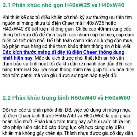
2.1 Phân khúc nhỏ gọn H40xW25 và H40xW40
Khi thiết kế các tủ điều khiển cỡ nhỏ, kỹ sư thường ưu tiên tìm
nguồn sỉ máng nhựa tủ điện Chaer mã H40xW25 hoặc
H40xW40 để tiết kiệm không gian. Chiều cao 40mm cung cấp
dung tích vừa đủ để định tuyến các nhóm cáp tín hiệu, cáp cảm
biến có tiết diện nhỏ. Để tính toán chính xác số lượng cần mua,
bộ phận mua hàng có thể tham khảo thêm thông tin ở bài viết:
Các kích thước máng đi dây tủ điện Chaer thông dụng
nhất hiện nay
. Mặc dù kích thước nhỏ, thiết kế nan hở vẫn
đảm bảo sự linh hoạt tối đa khi cần rẽ nhánh dây dẫn đến các
hàng terminal. Sự lựa chọn thông minh này giúp tối ưu hóa diện
tích tấm panel mà vẫn giữ được sự ngăn nắp tuyệt đối.
2.2 Phân khúc trung bình H60xW40 và H60xW60
Đối với các tủ phân phối điện DB, việc sử dụng sỉ máng nhựa
tủ điện Chaer kích thước H60xW40 và H60xW60 là giải pháp
hoàn hảo nhất. Phân khúc tầm trung này sở hữu sức chứa lớn,
cho phép luồn các bó cáp động lực kết hợp cùng dây điều
khiển mà không gây chèn ép. Thành nhựa được gia cố dày dặn