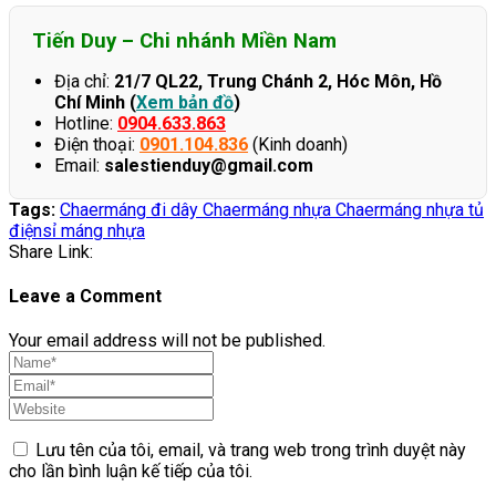
Tiến Duy – Chi nhánh Miền Nam
Địa chỉ:
21/7 QL22, Trung Chánh 2, Hóc Môn, Hồ
Chí Minh (
Xem bản đồ
)
Hotline:
0904.633.863
Điện thoại:
0901.104.836
(Kinh doanh)
Email:
salestienduy@gmail.com
Tags:
Chaer
máng đi dây Chaer
máng nhựa Chaer
máng nhựa tủ
điện
sỉ máng nhựa
Share Link:
Leave a Comment
Your email address will not be published.
Lưu tên của tôi, email, và trang web trong trình duyệt này
cho lần bình luận kế tiếp của tôi.