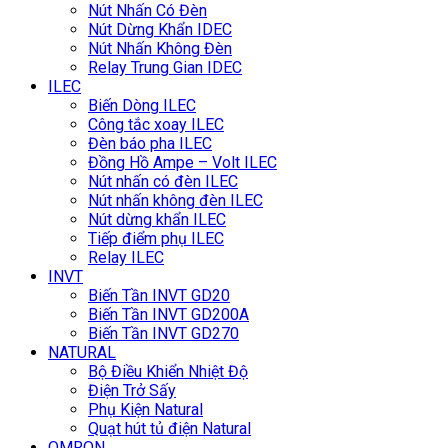
Nút Nhấn Có Đèn
Nút Dừng Khẩn IDEC
Nút Nhấn Không Đèn
Relay Trung Gian IDEC
ILEC
Biến Dòng ILEC
Công tắc xoay ILEC
Đèn báo pha ILEC
Đồng Hồ Ampe – Volt ILEC
Nút nhấn có đèn ILEC
Nút nhấn không đèn ILEC
Nút dừng khẩn ILEC
Tiếp điểm phụ ILEC
Relay ILEC
INVT
Biến Tần INVT GD20
Biến Tần INVT GD200A
Biến Tần INVT GD270
NATURAL
Bộ Điều Khiển Nhiệt Độ
Điện Trở Sấy
Phụ Kiện Natural
Quạt hút tủ điện Natural
OMRON