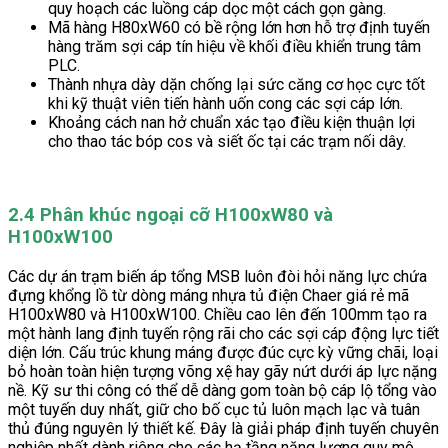
quy hoạch các luồng cáp dọc một cách gọn gàng.
Mã hàng H80xW60 có bề rộng lớn hơn hỗ trợ định tuyến
hàng trăm sợi cáp tín hiệu về khối điều khiển trung tâm
PLC.
Thành nhựa dày dặn chống lại sức căng cơ học cực tốt
khi kỹ thuật viên tiến hành uốn cong các sợi cáp lớn.
Khoảng cách nan hở chuẩn xác tạo điều kiện thuận lợi
cho thao tác bóp cos và siết ốc tại các trạm nối dây.
2.4 Phân khúc ngoại cỡ H100xW80 và
H100xW100
Các dự án trạm biến áp tổng MSB luôn đòi hỏi năng lực chứa
đựng khổng lồ từ dòng máng nhựa tủ điện Chaer giá rẻ mã
H100xW80 và H100xW100. Chiều cao lên đến 100mm tạo ra
một hành lang định tuyến rộng rãi cho các sợi cáp động lực tiết
diện lớn. Cấu trúc khung máng được đúc cực kỳ vững chãi, loại
bỏ hoàn toàn hiện tượng võng xệ hay gãy nứt dưới áp lực nặng
nề. Kỹ sư thi công có thể dễ dàng gom toàn bộ cáp lộ tổng vào
một tuyến duy nhất, giữ cho bố cục tủ luôn mạch lạc và tuân
thủ đúng nguyên lý thiết kế. Đây là giải pháp định tuyến chuyên
nghiệp nhất dành riêng cho các hạ tầng năng lượng quy mô