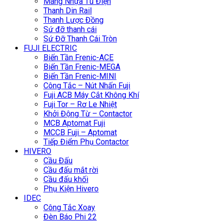
Máng Nhựa Tủ Điện
Thanh Din Rail
Thanh Lược Đồng
Sứ đỡ thanh cái
Sứ Đỡ Thanh Cái Tròn
FUJI ELECTRIC
Biến Tần Frenic-ACE
Biến Tần Frenic-MEGA
Biến Tần Frenic-MINI
Công Tắc – Nút Nhấn Fuji
Fuji ACB Máy Cắt Không Khí
Fuji Tor – Rơ Le Nhiệt
Khởi Động Từ – Contactor
MCB Aptomat Fuji
MCCB Fuji – Aptomat
Tiếp Điểm Phụ Contactor
HIVERO
Cầu Đấu
Cầu đấu mắt rời
Cầu đấu khối
Phụ Kiện Hivero
IDEC
Công Tắc Xoay
Đèn Báo Phi 22