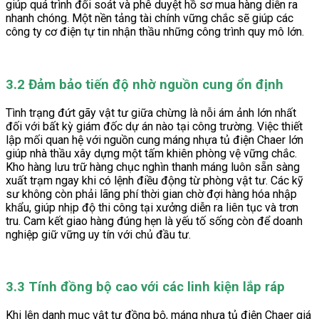
giúp quá trình đối soát và phê duyệt hồ sơ mua hàng diễn ra
nhanh chóng. Một nền tảng tài chính vững chắc sẽ giúp các
công ty cơ điện tự tin nhận thầu những công trình quy mô lớn.
3.2 Đảm bảo tiến độ nhờ nguồn cung ổn định
Tình trạng đứt gãy vật tư giữa chừng là nỗi ám ảnh lớn nhất
đối với bất kỳ giám đốc dự án nào tại công trường. Việc thiết
lập mối quan hệ với nguồn cung máng nhựa tủ điện Chaer lớn
giúp nhà thầu xây dựng một tấm khiên phòng vệ vững chắc.
Kho hàng lưu trữ hàng chục nghìn thanh máng luôn sẵn sàng
xuất trạm ngay khi có lệnh điều động từ phòng vật tư. Các kỹ
sư không còn phải lãng phí thời gian chờ đợi hàng hóa nhập
khẩu, giúp nhịp độ thi công tại xưởng diễn ra liên tục và trơn
tru. Cam kết giao hàng đúng hẹn là yếu tố sống còn để doanh
nghiệp giữ vững uy tín với chủ đầu tư.
3.3 Tính đồng bộ cao với các linh kiện lắp ráp
Khi lên danh mục vật tư đồng bộ, máng nhựa tủ điện Chaer giá