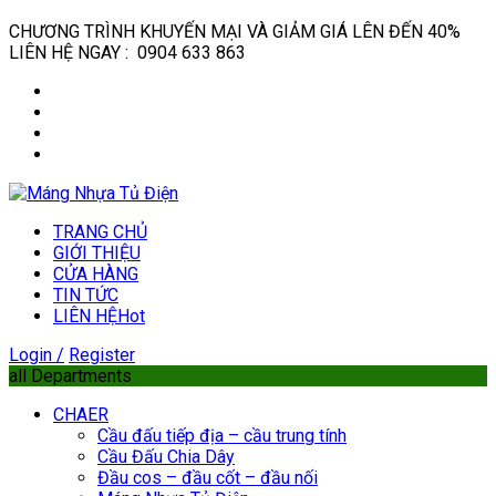
CHƯƠNG TRÌNH KHUYẾN MẠI VÀ GIẢM GIÁ LÊN ĐẾN 40%
LIÊN HỆ NGAY : 0904 633 863
TRANG CHỦ
GIỚI THIỆU
CỬA HÀNG
TIN TỨC
LIÊN HỆ
Hot
Login /
Register
all Departments
CHAER
Cầu đấu tiếp địa – cầu trung tính
Cầu Đấu Chia Dây
Đầu cos – đầu cốt – đầu nối