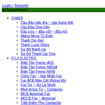
Login /
Register
all Departments
CHAER
Cầu đấu tiếp địa – cầu trung tính
Cầu Đấu Chia Dây
Đầu cos – đầu cốt – đầu nối
Máng Nhựa Tủ Điện
Thanh Din Rail
Thanh Lược Đồng
Sứ đỡ thanh cái
Sứ Đỡ Thanh Cái Tròn
FUJI ELECTRIC
Biến Tần Frenic-ACE
Biến Tần Frenic-MEGA
Biến Tần Frenic-MINI
Công Tắc – Nút Nhấn Fuji
Fuji ACB Máy Cắt Không Khí
Fuji Tor – Rơ Le Nhiệt
Khởi Động Từ – Contactor
MCB Aptomat Fuji
MCCB Fuji – Aptomat
Tiếp Điểm Phụ Contactor