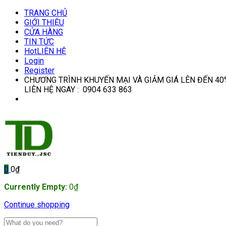
TRANG CHỦ
GIỚI THIỆU
CỬA HÀNG
TIN TỨC
Hot
LIÊN HỆ
Login
Register
CHƯƠNG TRÌNH KHUYẾN MẠI VÀ GIẢM GIÁ LÊN ĐẾN 40
LIÊN HỆ NGAY : 0904 633 863
0
0
₫
Currently Empty:
0
₫
Continue shopping