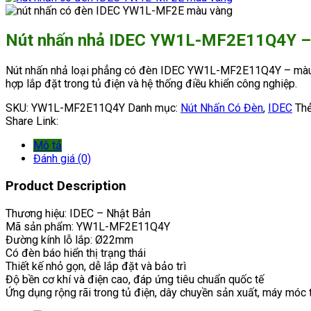
Nút nhấn nhả IDEC YW1L-MF2E11Q4Y – 
Nút nhấn nhả loại phẳng có đèn IDEC YW1L-MF2E11Q4Y – màu và
hợp lắp đặt trong tủ điện và hệ thống điều khiển công nghiệp.
SKU:
YW1L-MF2E11Q4Y
Danh mục:
Nút Nhấn Có Đèn
,
IDEC
Th
Share Link:
Mô tả
Đánh giá (0)
Product Description
Thương hiệu: IDEC – Nhật Bản
Mã sản phẩm: YW1L-MF2E11Q4Y
Đường kính lỗ lắp: Ø22mm
Có đèn báo hiển thị trạng thái
Thiết kế nhỏ gọn, dễ lắp đặt và bảo trì
Độ bền cơ khí và điện cao, đáp ứng tiêu chuẩn quốc tế
Ứng dụng rộng rãi trong tủ điện, dây chuyền sản xuất, máy móc