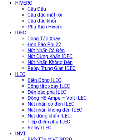
HIVERO
Cầu Đấu
Cầu đấu mắt rời
Cầu đấu khối
Phụ Kiện Hivero
IDEC
Công Tắc Xoay
Đèn Báo Phi 22
Nút Nhấn Có Đèn
Nút Dừng Khẩn IDEC
Nút Nhấn Không Đèn
Relay Trung Gian IDEC
ILEC
Biến Dòng ILEC
Công tắc xoay ILEC
Đèn báo pha ILEC
Đồng Hồ Ampe – Volt ILEC
Nút nhấn có đèn ILEC
Nút nhấn không đèn ILEC
Nút dừng khẩn ILEC
Tiếp điểm phụ ILEC
Relay ILEC
INVT
Biến Tần INVT GD20