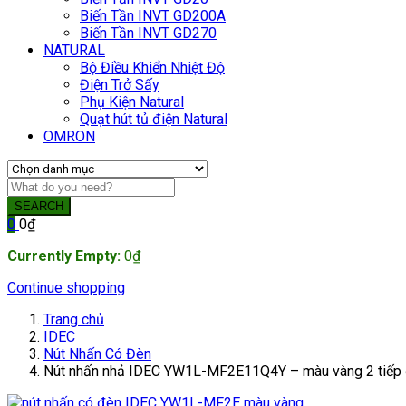
Biến Tần INVT GD200A
Biến Tần INVT GD270
NATURAL
Bộ Điều Khiển Nhiệt Độ
Điện Trở Sấy
Phụ Kiện Natural
Quạt hút tủ điện Natural
OMRON
SEARCH
0
0
₫
Currently Empty:
0
₫
Continue shopping
Trang chủ
IDEC
Nút Nhấn Có Đèn
Nút nhấn nhả IDEC YW1L-MF2E11Q4Y – màu vàng 2 tiế