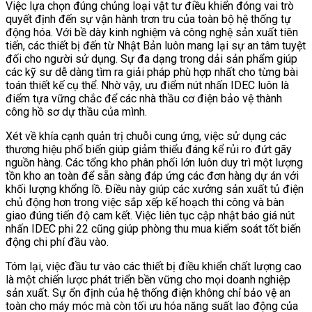
Việc lựa chọn đúng chủng loại vật tư điều khiển đóng vai trò
quyết định đến sự vận hành trơn tru của toàn bộ hệ thống tự
động hóa. Với bề dày kinh nghiệm và công nghệ sản xuất tiên
tiến, các thiết bị đến từ Nhật Bản luôn mang lại sự an tâm tuyệt
đối cho người sử dụng. Sự đa dạng trong dải sản phẩm giúp
các kỹ sư dễ dàng tìm ra giải pháp phù hợp nhất cho từng bài
toán thiết kế cụ thể. Nhờ vậy, ưu điểm nút nhấn IDEC luôn là
điểm tựa vững chắc để các nhà thầu cơ điện bảo vệ thành
công hồ sơ dự thầu của mình.
Xét về khía cạnh quản trị chuỗi cung ứng, việc sử dụng các
thương hiệu phổ biến giúp giảm thiểu đáng kể rủi ro đứt gãy
nguồn hàng. Các tổng kho phân phối lớn luôn duy trì một lượng
tồn kho an toàn để sẵn sàng đáp ứng các đơn hàng dự án với
khối lượng khổng lồ. Điều này giúp các xưởng sản xuất tủ điện
chủ động hơn trong việc sắp xếp kế hoạch thi công và bàn
giao đúng tiến độ cam kết. Việc liên tục cập nhật báo giá nút
nhấn IDEC phi 22 cũng giúp phòng thu mua kiểm soát tốt biến
động chi phí đầu vào.
Tóm lại, việc đầu tư vào các thiết bị điều khiển chất lượng cao
là một chiến lược phát triển bền vững cho mọi doanh nghiệp
sản xuất. Sự ổn định của hệ thống điện không chỉ bảo vệ an
toàn cho máy móc mà còn tối ưu hóa năng suất lao động của