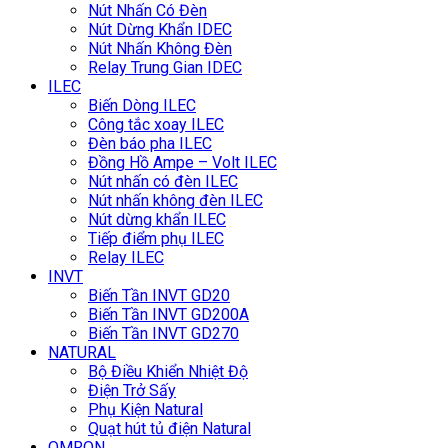
Nút Nhấn Có Đèn
Nút Dừng Khẩn IDEC
Nút Nhấn Không Đèn
Relay Trung Gian IDEC
ILEC
Biến Dòng ILEC
Công tắc xoay ILEC
Đèn báo pha ILEC
Đồng Hồ Ampe – Volt ILEC
Nút nhấn có đèn ILEC
Nút nhấn không đèn ILEC
Nút dừng khẩn ILEC
Tiếp điểm phụ ILEC
Relay ILEC
INVT
Biến Tần INVT GD20
Biến Tần INVT GD200A
Biến Tần INVT GD270
NATURAL
Bộ Điều Khiển Nhiệt Độ
Điện Trở Sấy
Phụ Kiện Natural
Quạt hút tủ điện Natural
OMRON