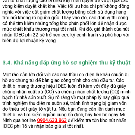
vật tư chất lượng cao là điều kiện tiên quyết để vượt qua các
vòng kiểm duyệt khắt khe. Việc tối ưu hóa chi phí không đồng
nghĩa với việc cắt giảm chất lượng bằng cách sử dụng hàng
trôi nổi không rõ nguồn gốc. Thay vào đó, các đơn vị thi công
có thể tìm kiếm những tổng kho phân phối lớn để nhận được
mức chiết khấu thương mại tốt nhất. Khi đó, giá thành của nút
nhấn IDEC phi 22 sẽ trở nên cực kỳ cạnh tranh và phù hợp với
biên độ lợi nhuận kỳ vọng.
3.4. Khả năng đáp ứng hồ sơ nghiệm thu kỹ thuật
Một rào cản lớn đối với các nhà thầu cơ điện là khâu chuẩn bị
hồ sơ chứng từ để bàn giao công trình cho chủ đầu tư. Các
thiết bị mang thương hiệu IDEC luôn đi kèm với đầy đủ giấy
chứng nhận xuất xứ (CO) và chứng nhận chất lượng (CQ) minh
bạch từ nhà sản xuất. Sự rõ ràng về mặt pháp lý này giúp quá
trình nghiệm thu diễn ra suôn sẻ, tránh tình trạng bị giam vốn
do thiếu sót giấy tờ vật tư. Nếu bạn đang cần lên danh mục
thiết bị và tìm kiếm nguồn cung ổn định, hãy liên hệ ngay Mr.
Ninh qua hotline
0904.633.863
để kiểm tra tồn kho nút nhấn
IDEC phi 16 và nhận báo giá sỉ tốt nhất.