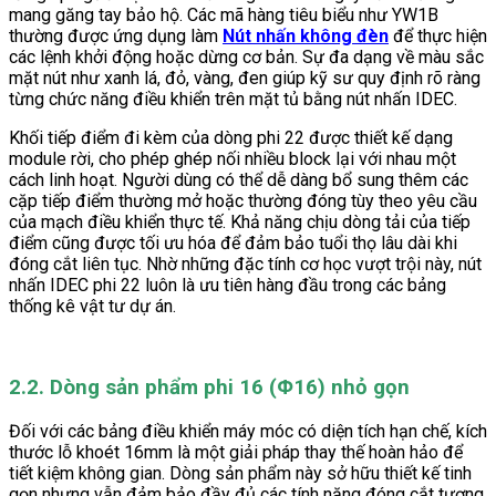
mang găng tay bảo hộ. Các mã hàng tiêu biểu như YW1B
thường được ứng dụng làm
Nút nhấn không đèn
để thực hiện
các lệnh khởi động hoặc dừng cơ bản. Sự đa dạng về màu sắc
mặt nút như xanh lá, đỏ, vàng, đen giúp kỹ sư quy định rõ ràng
từng chức năng điều khiển trên mặt tủ bằng nút nhấn IDEC.
Khối tiếp điểm đi kèm của dòng phi 22 được thiết kế dạng
module rời, cho phép ghép nối nhiều block lại với nhau một
cách linh hoạt. Người dùng có thể dễ dàng bổ sung thêm các
cặp tiếp điểm thường mở hoặc thường đóng tùy theo yêu cầu
của mạch điều khiển thực tế. Khả năng chịu dòng tải của tiếp
điểm cũng được tối ưu hóa để đảm bảo tuổi thọ lâu dài khi
đóng cắt liên tục. Nhờ những đặc tính cơ học vượt trội này, nút
nhấn IDEC phi 22 luôn là ưu tiên hàng đầu trong các bảng
thống kê vật tư dự án.
2.2. Dòng sản phẩm phi 16 (Φ16) nhỏ gọn
Đối với các bảng điều khiển máy móc có diện tích hạn chế, kích
thước lỗ khoét 16mm là một giải pháp thay thế hoàn hảo để
tiết kiệm không gian. Dòng sản phẩm này sở hữu thiết kế tinh
gọn nhưng vẫn đảm bảo đầy đủ các tính năng đóng cắt tương