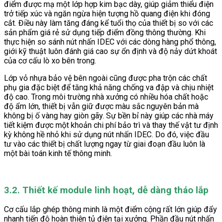
điểm được mạ một lớp hợp kim bạc dày, giúp giảm thiểu điện
trở tiếp xúc và ngăn ngừa hiện tượng hồ quang điện khi đóng
cắt. Điều này làm tăng đáng kể tuổi thọ của thiết bị so với các
sản phẩm giá rẻ sử dụng tiếp điểm đồng thông thường. Khi
thực hiện so sánh nút nhấn IDEC với các dòng hàng phổ thông,
giới kỹ thuật luôn đánh giá cao sự ổn định và độ nảy dứt khoát
của cơ cấu lò xo bên trong.
Lớp vỏ nhựa bảo vệ bên ngoài cũng được pha trộn các chất
phụ gia đặc biệt để tăng khả năng chống va đập và chịu nhiệt
độ cao. Trong môi trường nhà xưởng có nhiều hóa chất hoặc
độ ẩm lớn, thiết bị vẫn giữ được màu sắc nguyên bản mà
không bị ố vàng hay giòn gãy. Sự bền bỉ này giúp các nhà máy
tiết kiệm được một khoản chi phí bảo trì và thay thế vật tư định
kỳ không hề nhỏ khi sử dụng nút nhấn IDEC. Do đó, việc đầu
tư vào các thiết bị chất lượng ngay từ giai đoạn đầu luôn là
một bài toán kinh tế thông minh.
3.2. Thiết kế module linh hoạt, dễ dàng tháo lắp
Cơ cấu lắp ghép thông minh là một điểm cộng rất lớn giúp đẩy
nhanh tiến độ hoàn thiện tủ điện tại xưởng. Phần đầu nút nhấn