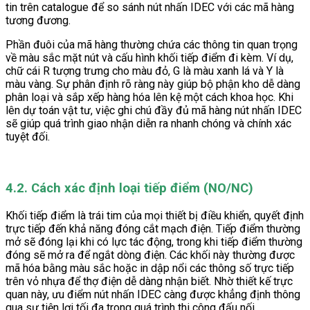
tin trên catalogue để so sánh nút nhấn IDEC với các mã hàng
tương đương.
Phần đuôi của mã hàng thường chứa các thông tin quan trọng
về màu sắc mặt nút và cấu hình khối tiếp điểm đi kèm. Ví dụ,
chữ cái R tượng trưng cho màu đỏ, G là màu xanh lá và Y là
màu vàng. Sự phân định rõ ràng này giúp bộ phận kho dễ dàng
phân loại và sắp xếp hàng hóa lên kệ một cách khoa học. Khi
lên dự toán vật tư, việc ghi chú đầy đủ mã hàng nút nhấn IDEC
sẽ giúp quá trình giao nhận diễn ra nhanh chóng và chính xác
tuyệt đối.
4.2. Cách xác định loại tiếp điểm (NO/NC)
Khối tiếp điểm là trái tim của mọi thiết bị điều khiển, quyết định
trực tiếp đến khả năng đóng cắt mạch điện. Tiếp điểm thường
mở sẽ đóng lại khi có lực tác động, trong khi tiếp điểm thường
đóng sẽ mở ra để ngắt dòng điện. Các khối này thường được
mã hóa bằng màu sắc hoặc in dập nổi các thông số trực tiếp
trên vỏ nhựa để thợ điện dễ dàng nhận biết. Nhờ thiết kế trực
quan này, ưu điểm nút nhấn IDEC càng được khẳng định thông
qua sự tiện lợi tối đa trong quá trình thi công đấu nối.