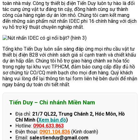
toàn nhà máy. Công ty thiết bị điện Tiến Duy luôn tự hào là đối
tác cung ứng vật tư đáng tin cậy, đồng hành cùng sự thành
công của hàng ngàn dự án lớn nhỏ. Chúng tôi cam kết mang
đến những sản phẩm nút nhấn IDEC phi 16 chính hãng với dịch
vụ hỗ trợ kỹ thuật chuyên nghiệp nhất.
Tổng kho Tiến Duy luôn sẵn sàng đáp ứng mọi nhu cầu vật tư
thiết bị điện B2B với chính sách giá sỉ cạnh tranh và chiết khấu
dự án hấp dẫn. Chúng tôi hỗ trợ giao hàng chành xe hỏa tốc
trong ngày tại khu vực TP.HCM, đảm bảo cung cấp đầy đủ hồ
sơ chứng từ CO/CQ minh bạch cho mọi đơn hàng. Quý khách
hàng vui lòng để lại thông tin tại form liên hệ bên dưới để nhận
ngay bảng dự toán chi tiết nhất.
Tiến Duy – Chi nhánh Miền Nam
Địa chỉ:
21/7 QL22, Trung Chánh 2, Hóc Môn, Hồ
Chí Minh (
Xem bản đồ
)
Hotline:
0904.633.863
Điện thoại:
0901.104.836
(Kinh doanh)
Email:
salestienduy@gmail.com