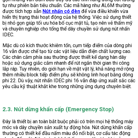
tự như phiên bản tiêu chuẩn. Các mã hàng như AL6M thường
được tích hợp sẵn
Nút nhấn có đèn
để vừa điều khiển vừa
hiển thị trạng thái hoạt động của hệ thống. Việc sử dụng thiết
bị nhỏ gọn giúp tối ưu hóa bố cục mặt tủ, tạo nên vẻ thẩm mỹ
và chuyên nghiệp cho tổng thể dây chuyền sử dụng nút nhấn
IDEC.
Mặc dù có kích thước khiêm tốn, cụm tiếp điểm của dòng phi
16 vẫn được chế tạo từ các vật liệu dẫn điện chất lượng cao.
Các chân cắm phía sau thường được thiết kế dạng hàn dây
hoặc sử dụng giắc cắm nhanh để rút ngắn thời gian thi công
lắp ráp. Tuy nhiên, do giới hạn về mặt vật lý, khả năng mở rộng
thêm nhiều block tiếp điểm phụ sẽ không linh hoạt bằng dòng
phi 22. Dù vậy, nút nhấn IDEC phi 16 vẫn đáp ứng xuất sắc các
yêu cầu kỹ thuật khắt khe trong những ứng dụng chuyên biệt.
2.3. Nút dừng khẩn cấp (Emergency Stop)
Đây là thiết bị an toàn bắt buộc phải có trên mọi hệ thống máy
móc và dây chuyền sản xuất tự động hóa. Nút dừng khẩn cấp
thường có thiết kế đầu nấm màu đỏ nổi bật, cơ cấu tác động