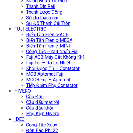
Máng Nhựa Tủ Điện
Thanh Din Rail
Thanh Lược Đồng
Sứ đỡ thanh cái
Sứ Đỡ Thanh Cái Tròn
FUJI ELECTRIC
Biến Tần Frenic-ACE
Biến Tần Frenic-MEGA
Biến Tần Frenic-MINI
Công Tắc – Nút Nhấn Fuji
Fuji ACB Máy Cắt Không Khí
Fuji Tor – Rơ Le Nhiệt
Khởi Động Từ – Contactor
MCB Aptomat Fuji
MCCB Fuji – Aptomat
Tiếp Điểm Phụ Contactor
HIVERO
Cầu Đấu
Cầu đấu mắt rời
Cầu đấu khối
Phụ Kiện Hivero
IDEC
Công Tắc Xoay
Đèn Báo Phi 22