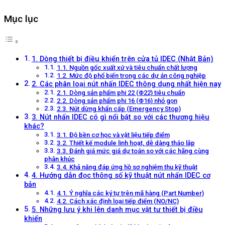
Mục lục
1. Dòng thiết bị điều khiển trên cửa tủ IDEC (Nhật Bản)
1.1. Nguồn gốc xuất xứ và tiêu chuẩn chất lượng
1.2. Mức độ phổ biến trong các dự án công nghiệp
2. Các phân loại nút nhấn IDEC thông dụng nhất hiện nay
2.1. Dòng sản phẩm phi 22 (Φ22) tiêu chuẩn
2.2. Dòng sản phẩm phi 16 (Φ16) nhỏ gọn
2.3. Nút dừng khẩn cấp (Emergency Stop)
3. Nút nhấn IDEC có gì nổi bật so với các thương hiệu
khác?
3.1. Độ bền cơ học và vật liệu tiếp điểm
3.2. Thiết kế module linh hoạt, dễ dàng tháo lắp
3.3. Đánh giá mức giá dự toán so với các hãng cùng
phân khúc
3.4. Khả năng đáp ứng hồ sơ nghiệm thu kỹ thuật
4. Hướng dẫn đọc thông số kỹ thuật nút nhấn IDEC cơ
bản
4.1. Ý nghĩa các ký tự trên mã hàng (Part Number)
4.2. Cách xác định loại tiếp điểm (NO/NC)
5. Những lưu ý khi lên danh mục vật tư thiết bị điều
khiển