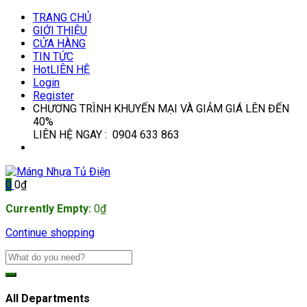
TRANG CHỦ
GIỚI THIỆU
CỬA HÀNG
TIN TỨC
Hot
LIÊN HỆ
Login
Register
CHƯƠNG TRÌNH KHUYẾN MẠI VÀ GIẢM GIÁ LÊN ĐẾN
40%
LIÊN HỆ NGAY : 0904 633 863
0
0
₫
Currently Empty:
0
₫
Continue shopping
All Departments