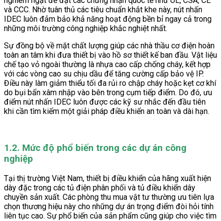
nghiêm ngặt để đạt các chứng nhận quốc tế như UL, CSA, CE
và CCC. Nhờ tuân thủ các tiêu chuẩn khắt khe này, nút nhấn
IDEC luôn đảm bảo khả năng hoạt động bền bỉ ngay cả trong
những môi trường công nghiệp khắc nghiệt nhất.
Sự đồng bộ về mặt chất lượng giúp các nhà thầu cơ điện hoàn
toàn an tâm khi đưa thiết bị vào hồ sơ thiết kế ban đầu. Vật liệu
chế tạo vỏ ngoài thường là nhựa cao cấp chống cháy, kết hợp
với các vòng cao su chịu dầu để tăng cường cấp bảo vệ IP.
Điều này làm giảm thiểu tối đa rủi ro chập cháy hoặc kẹt cơ khí
do bụi bẩn xâm nhập vào bên trong cụm tiếp điểm. Do đó, ưu
điểm nút nhấn IDEC luôn được các kỹ sư nhắc đến đầu tiên
khi cần tìm kiếm một giải pháp điều khiển an toàn và dài hạn.
1.2. Mức độ phổ biến trong các dự án công
nghiệp
Tại thị trường Việt Nam, thiết bị điều khiển của hãng xuất hiện
dày đặc trong các tủ điện phân phối và tủ điều khiển dây
chuyền sản xuất. Các phòng thu mua vật tư thường ưu tiên lựa
chọn thương hiệu này cho những dự án trọng điểm đòi hỏi tính
liên tục cao. Sự phổ biến của sản phẩm cũng giúp cho việc tìm