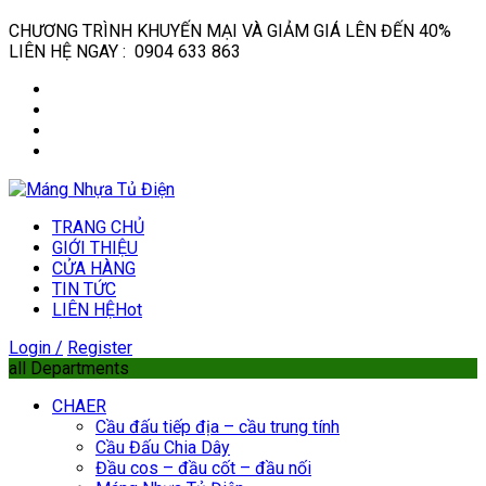
CHƯƠNG TRÌNH KHUYẾN MẠI VÀ GIẢM GIÁ LÊN ĐẾN 40%
LIÊN HỆ NGAY : 0904 633 863
TRANG CHỦ
GIỚI THIỆU
CỬA HÀNG
TIN TỨC
LIÊN HỆ
Hot
Login /
Register
all Departments
CHAER
Cầu đấu tiếp địa – cầu trung tính
Cầu Đấu Chia Dây
Đầu cos – đầu cốt – đầu nối