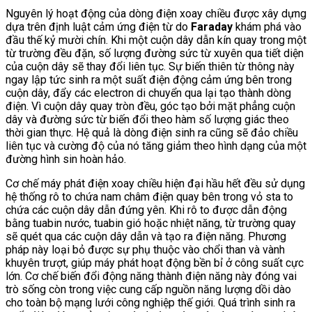
Nguyên lý hoạt động của dòng điện xoay chiều được xây dựng
dựa trên định luật cảm ứng điện từ do
Faraday
khám phá vào
đầu thế kỷ mười chín. Khi một cuộn dây dẫn kín quay trong một
từ trường đều đặn, số lượng đường sức từ xuyên qua tiết diện
của cuộn dây sẽ thay đổi liên tục. Sự biến thiên từ thông này
ngay lập tức sinh ra một suất điện động cảm ứng bên trong
cuộn dây, đẩy các electron di chuyển qua lại tạo thành dòng
điện. Vì cuộn dây quay tròn đều, góc tạo bởi mặt phẳng cuộn
dây và đường sức từ biến đổi theo hàm số lượng giác theo
thời gian thực. Hệ quả là dòng điện sinh ra cũng sẽ đảo chiều
liên tục và cường độ của nó tăng giảm theo hình dạng của một
đường hình sin hoàn hảo.
Cơ chế máy phát điện xoay chiều hiện đại hầu hết đều sử dụng
hệ thống rô to chứa nam châm điện quay bên trong vỏ sta to
chứa các cuộn dây dẫn đứng yên. Khi rô to được dẫn động
bằng tuabin nước, tuabin gió hoặc nhiệt năng, từ trường quay
sẽ quét qua các cuộn dây dẫn và tạo ra điện năng. Phương
pháp này loại bỏ được sự phụ thuộc vào chổi than và vành
khuyên trượt, giúp máy phát hoạt động bền bỉ ở công suất cực
lớn. Cơ chế biến đổi động năng thành điện năng này đóng vai
trò sống còn trong việc cung cấp nguồn năng lượng dồi dào
cho toàn bộ mạng lưới công nghiệp thế giới. Quá trình sinh ra