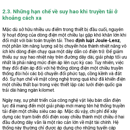
2.3. Những hạn chế về suy hao khi truyền tải ở
khoảng cách xa
Mặc dù sở hữu nhiều ưu điểm trong thiết bị đầu cuối, nguyên
lý hoạt động của dòng điện một chiều lại gặp khó khăn lớn khi
đối mặt với bài toán truyền tải. Theo
định luật Joule-Lenz
,
một phần lớn năng lượng sẽ bị chuyển hóa thành nhiệt năng vô
ích khi dòng điện chạy qua một dây dẫn có điện trở. Để giảm
thiểu sự suy hao nhiệt này trên đường dây dài, giải pháp tối ưu
nhất là phải nâng mức điện áp lên cực kỳ cao. Tuy nhiên, việc
thay đổi điện áp đối với hệ thống dòng điện một chiều truyền
thống đòi hỏi các bộ chuyển đổi phức tạp, cồng kềnh và đắt
đỏ. Sự hạn chế về mặt công nghệ trong quá khứ đã khiến điện
một chiều thất bại trong việc thiết lập các lưới điện quốc gia
trải dài hàng ngàn kilomet.
Ngày nay, sự phát triển của công nghệ vật liệu bán dẫn điện
lực đã mang đến một giải pháp mới mang tên hệ thống truyền
tải điện một chiều siêu cao áp. Mặc dù vậy, chi phí để xây
dựng các trạm biến đổi điện xoay chiều thành một chiều ở hai
đầu đường dây vẫn là một rào cản lớn về mặt tài chính. Hệ
thống này thường chỉ được áp dụng cho những tuyến cáp