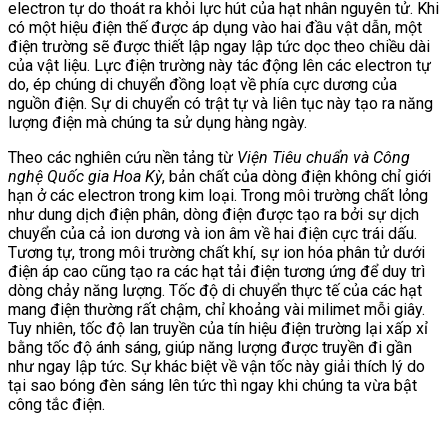
electron tự do thoát ra khỏi lực hút của hạt nhân nguyên tử. Khi
có một hiệu điện thế được áp dụng vào hai đầu vật dẫn, một
điện trường sẽ được thiết lập ngay lập tức dọc theo chiều dài
của vật liệu. Lực điện trường này tác động lên các electron tự
do, ép chúng di chuyển đồng loạt về phía cực dương của
nguồn điện. Sự di chuyển có trật tự và liên tục này tạo ra năng
lượng điện mà chúng ta sử dụng hàng ngày.
Theo các nghiên cứu nền tảng từ
Viện Tiêu chuẩn và Công
nghệ Quốc gia Hoa Kỳ
, bản chất của dòng điện không chỉ giới
hạn ở các electron trong kim loại. Trong môi trường chất lỏng
như dung dịch điện phân, dòng điện được tạo ra bởi sự dịch
chuyển của cả ion dương và ion âm về hai điện cực trái dấu.
Tương tự, trong môi trường chất khí, sự ion hóa phân tử dưới
điện áp cao cũng tạo ra các hạt tải điện tương ứng để duy trì
dòng chảy năng lượng. Tốc độ di chuyển thực tế của các hạt
mang điện thường rất chậm, chỉ khoảng vài milimet mỗi giây.
Tuy nhiên, tốc độ lan truyền của tín hiệu điện trường lại xấp xỉ
bằng tốc độ ánh sáng, giúp năng lượng được truyền đi gần
như ngay lập tức. Sự khác biệt về vận tốc này giải thích lý do
tại sao bóng đèn sáng lên tức thì ngay khi chúng ta vừa bật
công tắc điện.