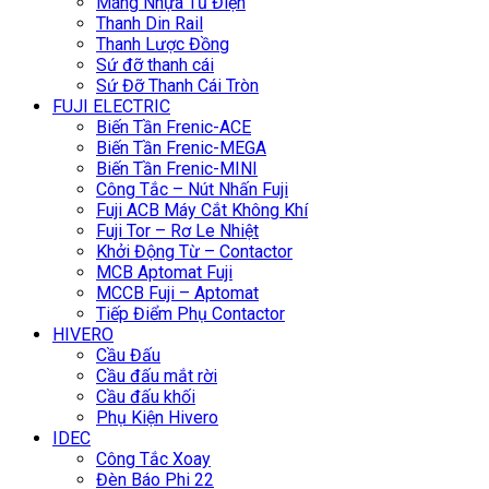
Máng Nhựa Tủ Điện
Thanh Din Rail
Thanh Lược Đồng
Sứ đỡ thanh cái
Sứ Đỡ Thanh Cái Tròn
FUJI ELECTRIC
Biến Tần Frenic-ACE
Biến Tần Frenic-MEGA
Biến Tần Frenic-MINI
Công Tắc – Nút Nhấn Fuji
Fuji ACB Máy Cắt Không Khí
Fuji Tor – Rơ Le Nhiệt
Khởi Động Từ – Contactor
MCB Aptomat Fuji
MCCB Fuji – Aptomat
Tiếp Điểm Phụ Contactor
HIVERO
Cầu Đấu
Cầu đấu mắt rời
Cầu đấu khối
Phụ Kiện Hivero
IDEC
Công Tắc Xoay
Đèn Báo Phi 22