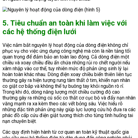
5. Tiêu chuẩn an toàn khi làm việc với
các hệ thống điện lưới
Việc nắm bắt nguyên lý hoạt động của dòng điện không chỉ
phục vụ cho việc ứng dụng công nghệ mà còn là nền tảng tối
quan trọng để đảm bảo an toàn lao động. Cả dòng điện một
chiều và xoay chiều đều ẩn chứa những rủi ro chết người nếu
xâm nhập vào cơ thể, tuy nhiên mức độ phản ứng sinh lý lại
hoàn toàn khác nhau. Dòng điện xoay chiều biến thiên liên tục
thường gây ra hiện tượng rung tâm thất ở tim, khiến nạn nhân
co giật cơ bắp và không thể tự buông tay khỏi nguồn rò rỉ.
Trong khi đó, dòng năng lượng một chiều cường độ cao
thường gây ra những cú sốc co thắt cơ cục bộ và đẩy nạn nhân
văng mạnh ra xa kèm theo các vết bỏng sâu. Việc hiểu rõ
những đặc tính phản ứng này giúp lực lượng cứu hộ đưa ra các
phác đồ cấp cứu điện giật tương thích cho từng tình huống tai
nạn chuyên biệt.
Các quy định hiện hành từ cơ quan an toàn kỹ thuật quốc gia
yêu cầu mọi hệ thống điện từ dân dụng đến công nghiệp phải