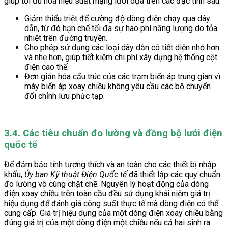
giúp tối ưu hóa hiệu suất mạng lưới dựa trên các đặc tính sau:
Giảm thiểu triệt để cường độ dòng điện chạy qua dây
dẫn, từ đó hạn chế tối đa sự hao phí năng lượng do tỏa
nhiệt trên đường truyền.
Cho phép sử dụng các loại dây dẫn có tiết diện nhỏ hơn
và nhẹ hơn, giúp tiết kiệm chi phí xây dựng hệ thống cột
điện cao thế.
Đơn giản hóa cấu trúc của các trạm biến áp trung gian vì
máy biến áp xoay chiều không yêu cầu các bộ chuyển
đổi chỉnh lưu phức tạp.
3.4. Các tiêu chuẩn đo lường và đồng bộ lưới điện
quốc tế
Để đảm bảo tính tương thích và an toàn cho các thiết bị nhập
khẩu,
Ủy ban Kỹ thuật Điện Quốc tế
đã thiết lập các quy chuẩn
đo lường vô cùng chặt chẽ. Nguyên lý hoạt động của dòng
điện xoay chiều trên toàn cầu đều sử dụng khái niệm giá trị
hiệu dụng để đánh giá công suất thực tế mà dòng điện có thể
cung cấp. Giá trị hiệu dụng của một dòng điện xoay chiều bằng
đúng giá trị của một dòng điện một chiều nếu cả hai sinh ra