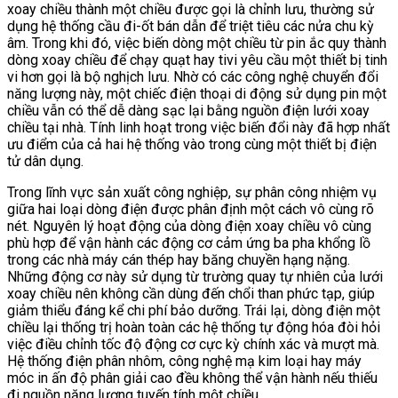
xoay chiều thành một chiều được gọi là chỉnh lưu, thường sử
dụng hệ thống cầu đi-ốt bán dẫn để triệt tiêu các nửa chu kỳ
âm. Trong khi đó, việc biến dòng một chiều từ pin ắc quy thành
dòng xoay chiều để chạy quạt hay tivi yêu cầu một thiết bị tinh
vi hơn gọi là bộ nghịch lưu. Nhờ có các công nghệ chuyển đổi
năng lượng này, một chiếc điện thoại di động sử dụng pin một
chiều vẫn có thể dễ dàng sạc lại bằng nguồn điện lưới xoay
chiều tại nhà. Tính linh hoạt trong việc biến đổi này đã hợp nhất
ưu điểm của cả hai hệ thống vào trong cùng một thiết bị điện
tử dân dụng.
Trong lĩnh vực sản xuất công nghiệp, sự phân công nhiệm vụ
giữa hai loại dòng điện được phân định một cách vô cùng rõ
nét. Nguyên lý hoạt động của dòng điện xoay chiều vô cùng
phù hợp để vận hành các động cơ cảm ứng ba pha khổng lồ
trong các nhà máy cán thép hay băng chuyền hạng nặng.
Những động cơ này sử dụng từ trường quay tự nhiên của lưới
xoay chiều nên không cần dùng đến chổi than phức tạp, giúp
giảm thiểu đáng kể chi phí bảo dưỡng. Trái lại, dòng điện một
chiều lại thống trị hoàn toàn các hệ thống tự động hóa đòi hỏi
việc điều chỉnh tốc độ động cơ cực kỳ chính xác và mượt mà.
Hệ thống điện phân nhôm, công nghệ mạ kim loại hay máy
móc in ấn độ phân giải cao đều không thể vận hành nếu thiếu
đi nguồn năng lượng tuyến tính một chiều.