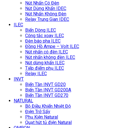
Nút Nhấn Có Đèn
Nút Dừng Khẩn IDEC
Nút Nhấn Không Đèn
Relay Trung Gian IDEC
ILEC
Biến Dòng ILEC
Công tắc xoay ILEC
Đèn báo pha ILEC
Đồng Hồ Ampe – Volt ILEC
Nút nhấn có đèn ILEC
Nút nhấn không đèn ILEC
Nút dừng khẩn ILEC
Tiếp điểm phụ ILEC
Relay ILEC
INVT
Biến Tần INVT GD20
Biến Tần INVT GD200A
Biến Tần INVT GD270
NATURAL
Bộ Điều Khiển Nhiệt Độ
Điện Trở Sấy
Phụ Kiện Natural
Quạt hút tủ điện Natural
OMRON