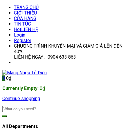
TRANG CHỦ
GIỚI THIỆU
CỬA HÀNG
TIN TỨC
Hot
LIÊN HỆ
Login
Register
CHƯƠNG TRÌNH KHUYẾN MẠI VÀ GIẢM GIÁ LÊN ĐẾN
40%
LIÊN HỆ NGAY : 0904 633 863
0
0
₫
Currently Empty:
0
₫
Continue shopping
All Departments