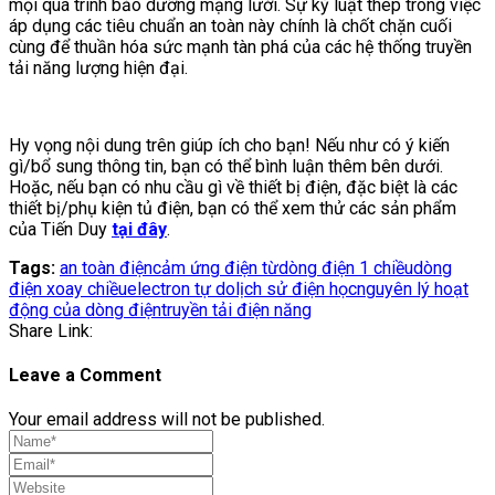
mọi quá trình bảo dưỡng mạng lưới. Sự kỷ luật thép trong việc
áp dụng các tiêu chuẩn an toàn này chính là chốt chặn cuối
cùng để thuần hóa sức mạnh tàn phá của các hệ thống truyền
tải năng lượng hiện đại.
Hy vọng nội dung trên giúp ích cho bạn! Nếu như có ý kiến
gì/bổ sung thông tin, bạn có thể bình luận thêm bên dưới.
Hoặc, nếu bạn có nhu cầu gì về thiết bị điện, đặc biệt là các
thiết bị/phụ kiện tủ điện, bạn có thể xem thử các sản phẩm
của Tiến Duy
tại đây
.
Tags:
an toàn điện
cảm ứng điện từ
dòng điện 1 chiều
dòng
điện xoay chiều
electron tự do
lịch sử điện học
nguyên lý hoạt
động của dòng điện
truyền tải điện năng
Share Link:
Leave a Comment
Your email address will not be published.