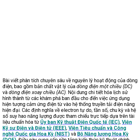
Bài viết phân tích chuyên sâu về nguyên lý hoạt động của dòng
điện, bao gồm bản chất vật lý của
dòng điện một chiều (DC)
và
dòng điện xoay chiều (AC)
. Nội dung chi tiết hóa lịch sử
hình thành từ các khám phá ban đầu cho đến việc ứng dụng
hiện tượng cảm ứng điện từ vào hệ thống truyền tải điện năng
hiện đại. Các định nghĩa về electron tự do, tần số, chu kỳ và hệ
số suy hao năng lượng được tham chiếu trực tiếp dựa trên tài
liệu chuẩn hóa từ
Ủy ban Kỹ thuật Điện Quốc tế (IEC)
,
Viện
Kỹ sư Điện và Điện tử (IEEE)
,
Viện Tiêu chuẩn và Công
nghệ Quốc gia Hoa Kỳ (NIST)
và
Bộ Năng lượng Hoa Kỳ
(DOE)
. Điều này cung cấp nền tảng kiến thức kỹ thuật chính