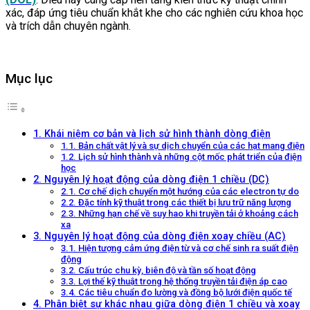
xác, đáp ứng tiêu chuẩn khắt khe cho các nghiên cứu khoa học
và trích dẫn chuyên ngành.
Mục lục
1. Khái niệm cơ bản và lịch sử hình thành dòng điện
1.1. Bản chất vật lý và sự dịch chuyển của các hạt mang điện
1.2. Lịch sử hình thành và những cột mốc phát triển của điện
học
2. Nguyên lý hoạt động của dòng điện 1 chiều (DC)
2.1. Cơ chế dịch chuyển một hướng của các electron tự do
2.2. Đặc tính kỹ thuật trong các thiết bị lưu trữ năng lượng
2.3. Những hạn chế về suy hao khi truyền tải ở khoảng cách
xa
3. Nguyên lý hoạt động của dòng điện xoay chiều (AC)
3.1. Hiện tượng cảm ứng điện từ và cơ chế sinh ra suất điện
động
3.2. Cấu trúc chu kỳ, biên độ và tần số hoạt động
3.3. Lợi thế kỹ thuật trong hệ thống truyền tải điện áp cao
3.4. Các tiêu chuẩn đo lường và đồng bộ lưới điện quốc tế
4. Phân biệt sự khác nhau giữa dòng điện 1 chiều và xoay