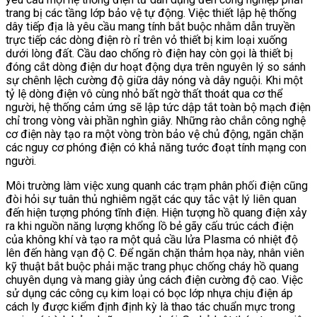
trang bị các tầng lớp bảo vệ tự động. Việc thiết lập hệ thống
dây tiếp địa là yêu cầu mang tính bắt buộc nhằm dẫn truyền
trực tiếp các dòng điện rò rỉ trên vỏ thiết bị kim loại xuống
dưới lòng đất. Cầu dao chống rò điện hay còn gọi là thiết bị
đóng cắt dòng điện dư hoạt động dựa trên nguyên lý so sánh
sự chênh lệch cường độ giữa dây nóng và dây nguội. Khi một
tỷ lệ dòng điện vô cùng nhỏ bất ngờ thất thoát qua cơ thể
người, hệ thống cảm ứng sẽ lập tức dập tắt toàn bộ mạch điện
chỉ trong vòng vài phần nghìn giây. Những rào chắn công nghệ
cơ điện này tạo ra một vòng tròn bảo vệ chủ động, ngăn chặn
các nguy cơ phóng điện có khả năng tước đoạt tính mạng con
người.
Môi trường làm việc xung quanh các trạm phân phối điện cũng
đòi hỏi sự tuân thủ nghiêm ngặt các quy tắc vật lý liên quan
đến hiện tượng phóng tĩnh điện. Hiện tượng hồ quang điện xảy
ra khi nguồn năng lượng khổng lồ bẻ gãy cấu trúc cách điện
của không khí và tạo ra một quả cầu lửa Plasma có nhiệt độ
lên đến hàng vạn độ C. Để ngăn chặn thảm họa này, nhân viên
kỹ thuật bắt buộc phải mặc trang phục chống cháy hồ quang
chuyên dụng và mang giày ủng cách điện cường độ cao. Việc
sử dụng các công cụ kim loại có bọc lớp nhựa chịu điện áp
cách ly được kiểm định định kỳ là thao tác chuẩn mực trong