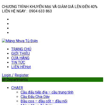
CHƯƠNG TRÌNH KHUYẾN MẠI VÀ GIẢM GIÁ LÊN ĐẾN 40%
LIÊN HỆ NGAY : 0904 633 863
TRANG CHỦ
GIỚI THIỆU
CỬA HÀNG
TIN TỨC
LIÊN HỆ
Hot
Login /
Register
all Departments
CHAER
Cầu đấu tiếp địa – cầu trung tính
Cầu Đấu Chia Dây
Đầu cos – đầu cốt – đầu nối