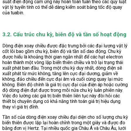
suất điện động cảm ứng này hoàn toàn tuân theo các quy luật
vật lý tuyến tính có thể dễ dàng kiểm soát bằng tốc độ quay
của tuabin.
3.2. Cấu trúc chu kỳ, biên độ và tần số hoạt động
Dòng điện xoay chiều được đặc trưng bởi các đại lượng vật lý
cốt lõi bao gồm chu kỳ, biên độ và tần số dao động. Chu kỳ
được hiểu là khoảng thời gian ngắn nhất để các hạt electron
hoàn thành một vòng lặp biến thiên chiều và trở lại trạng thái
xuất phát ban đầu. Trong một chu kỳ duy nhất, dòng điện sẽ
xuất phát từ mức không, tăng lên cực đại dương, giảm về
không, đảo chiều đến cực đại âm và cuối cùng quay lại mức
không. Biên độ chính là giá trị cực đại của điện áp hoặc cường
độ dòng điện đạt được trong mỗi nửa chu kỳ luân phiên này.
Việc đo lường các giá trị biến thiên liên tục này đòi hỏi các
thiết bị chuyên dụng có khả năng tính toán giá trị hiệu dụng
thay vì giá trị đỉnh.
Tần số của dòng điện xoay chiều đại diện cho số lượng chu kỳ
biến thiên được lặp lại hoàn chỉnh trong một giây và được đo
bằng đơn vị Hertz. Tại nhiều quốc gia Châu Á và Châu Âu, lưới