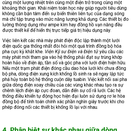
cùng một lượng nhiệt trên cùng một điện trở trong cùng một
khoảng thời gian. Khái niệm toán học này giúp người tiêu dùng
không cần bận tâm đến sự biến thiên liên tục của dạng sóng
mà chỉ tập trung vào mức năng lượng khả dụng. Các thiết bị đo
lường thông dụng như ampe kìm hay đồng hồ vạn năng đều
được thiết kế để hiển thị trực tiếp giá trị hiệu dụng này.
Việc liên kết các nhà máy phát điện độc lập thành một lưới
điện quốc gia thống nhất đòi hỏi một quá trình đồng bộ hóa
pha cực kỳ khắt khe.
Viện Kỹ sư Điện và Điện tử
yêu cầu các
máy phát mới tham gia vào hệ thống phải đạt sự trùng khớp
hoàn hảo về điện áp, tần số và góc pha với lưới điện hiện hữu.
Nếu một trạm phát điện đóng cầu dao hòa lưới khi chưa đồng
bộ pha, dòng điện xung kích khổng lồ sinh ra sẽ ngay lập tức
phá hủy toàn bộ hệ thống cuộn dây tuabin. Việc kết nối sai pha
giữa dòng điện xoay chiều của các vùng khác nhau tạo ra sự
chênh lệch điện áp cực đoan, dẫn đến sự cố rã lưới. Các hệ
thống điều khiển tự động học hiện đại luôn sử dụng rơ le hòa
đồng bộ để tính toán chính xác phần nghìn giây trước khi cho
phép đóng nối các thiết bị khổng lồ lại với nhau.
4. Phân biệt sự khác nhau giữa dòng