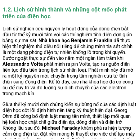
1.2. Lịch sử hình thành và những cột mốc phát
triển của điện học
Lịch sử nghiên cứu nguyên lý hoạt động của dòng điện bắt
đầu từ thế kỷ mười tám với các thí nghiệm tĩnh điện đơn giản
bằng sự ma sát.
Nhà khoa học Benjamin Franklin
đã thực
hiện thí nghiệm thả diều nổi tiếng để chứng minh tia sét chính
là một dạng phóng điện tự nhiên khổng lồ trong khí quyển.
Bước ngoặt thực sự đến vào năm một ngàn tám trăm khi
Alessandro Volta
phát minh ra pin Volta, tạo ra nguồn điện
liên tục đầu tiên trong lịch sử nhân loại. Phát minh này đã mở
ra một kỷ nguyên mới, chuyển trọng tâm nghiên cứu từ tĩnh
điện sang động điện. Kể từ đây, các nhà khoa học đã có công
cụ để duy trì và đo lường sự dịch chuyển của các electron
trong mạch kín.
Giữa thế kỷ mười chín chứng kiến sự bùng nổ của các định luật
điện học cốt lõi định hình nền tảng kỹ thuật hiện đại. Georg
Ohm đã công bố định luật mang tên mình, thiết lập mối quan
hệ toán học chặt chẽ giữa điện áp, dòng điện và điện trở.
Không lâu sau đó,
Michael Faraday
khám phá ra hiện tượng
cảm ứng điện từ, đặt nền móng lý thuyết cho việc chế tạo máy