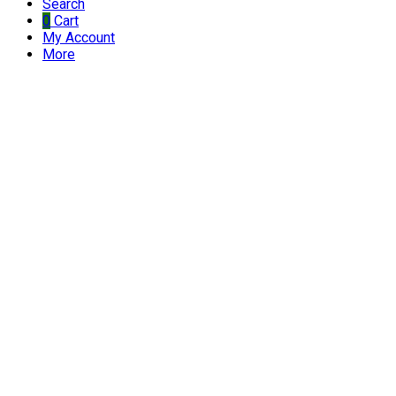
Search
0
Cart
My Account
More