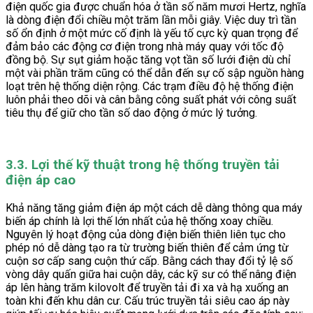
điện quốc gia được chuẩn hóa ở tần số năm mươi Hertz, nghĩa
là dòng điện đổi chiều một trăm lần mỗi giây. Việc duy trì tần
số ổn định ở một mức cố định là yếu tố cực kỳ quan trọng để
đảm bảo các động cơ điện trong nhà máy quay với tốc độ
đồng bộ. Sự sụt giảm hoặc tăng vọt tần số lưới điện dù chỉ
một vài phần trăm cũng có thể dẫn đến sự cố sập nguồn hàng
loạt trên hệ thống diện rộng. Các trạm điều độ hệ thống điện
luôn phải theo dõi và cân bằng công suất phát với công suất
tiêu thụ để giữ cho tần số dao động ở mức lý tưởng.
3.3. Lợi thế kỹ thuật trong hệ thống truyền tải
điện áp cao
Khả năng tăng giảm điện áp một cách dễ dàng thông qua máy
biến áp chính là lợi thế lớn nhất của hệ thống xoay chiều.
Nguyên lý hoạt động của dòng điện biến thiên liên tục cho
phép nó dễ dàng tạo ra từ trường biến thiên để cảm ứng từ
cuộn sơ cấp sang cuộn thứ cấp. Bằng cách thay đổi tỷ lệ số
vòng dây quấn giữa hai cuộn dây, các kỹ sư có thể nâng điện
áp lên hàng trăm kilovolt để truyền tải đi xa và hạ xuống an
toàn khi đến khu dân cư. Cấu trúc truyền tải siêu cao áp này