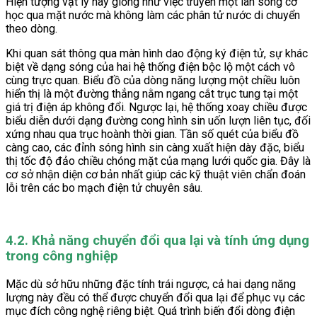
Hiện tượng vật lý này giống như việc truyền một làn sóng cơ
học qua mặt nước mà không làm các phân tử nước di chuyển
theo dòng.
Khi quan sát thông qua màn hình dao động ký điện tử, sự khác
biệt về dạng sóng của hai hệ thống điện bộc lộ một cách vô
cùng trực quan. Biểu đồ của dòng năng lượng một chiều luôn
hiển thị là một đường thẳng nằm ngang cắt trục tung tại một
giá trị điện áp không đổi. Ngược lại, hệ thống xoay chiều được
biểu diễn dưới dạng đường cong hình sin uốn lượn liên tục, đối
xứng nhau qua trục hoành thời gian. Tần số quét của biểu đồ
càng cao, các đỉnh sóng hình sin càng xuất hiện dày đặc, biểu
thị tốc độ đảo chiều chóng mặt của mạng lưới quốc gia. Đây là
cơ sở nhận diện cơ bản nhất giúp các kỹ thuật viên chẩn đoán
lỗi trên các bo mạch điện tử chuyên sâu.
4.2. Khả năng chuyển đổi qua lại và tính ứng dụng
trong công nghiệp
Mặc dù sở hữu những đặc tính trái ngược, cả hai dạng năng
lượng này đều có thể được chuyển đổi qua lại để phục vụ các
mục đích công nghệ riêng biệt. Quá trình biến đổi dòng điện