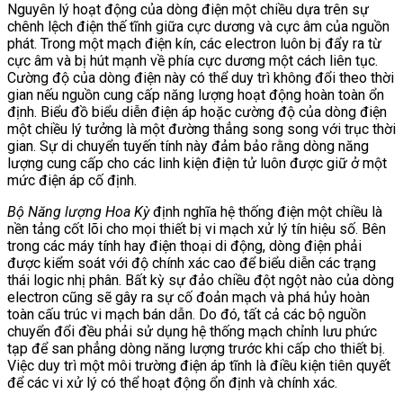
Nguyên lý hoạt động của dòng điện một chiều dựa trên sự
chênh lệch điện thế tĩnh giữa cực dương và cực âm của nguồn
phát. Trong một mạch điện kín, các electron luôn bị đẩy ra từ
cực âm và bị hút mạnh về phía cực dương một cách liên tục.
Cường độ của dòng điện này có thể duy trì không đổi theo thời
gian nếu nguồn cung cấp năng lượng hoạt động hoàn toàn ổn
định. Biểu đồ biểu diễn điện áp hoặc cường độ của dòng điện
một chiều lý tưởng là một đường thẳng song song với trục thời
gian. Sự di chuyển tuyến tính này đảm bảo rằng dòng năng
lượng cung cấp cho các linh kiện điện tử luôn được giữ ở một
mức điện áp cố định.
Bộ Năng lượng Hoa Kỳ
định nghĩa hệ thống điện một chiều là
nền tảng cốt lõi cho mọi thiết bị vi mạch xử lý tín hiệu số. Bên
trong các máy tính hay điện thoại di động, dòng điện phải
được kiểm soát với độ chính xác cao để biểu diễn các trạng
thái logic nhị phân. Bất kỳ sự đảo chiều đột ngột nào của dòng
electron cũng sẽ gây ra sự cố đoản mạch và phá hủy hoàn
toàn cấu trúc vi mạch bán dẫn. Do đó, tất cả các bộ nguồn
chuyển đổi đều phải sử dụng hệ thống mạch chỉnh lưu phức
tạp để san phẳng dòng năng lượng trước khi cấp cho thiết bị.
Việc duy trì một môi trường điện áp tĩnh là điều kiện tiên quyết
để các vi xử lý có thể hoạt động ổn định và chính xác.