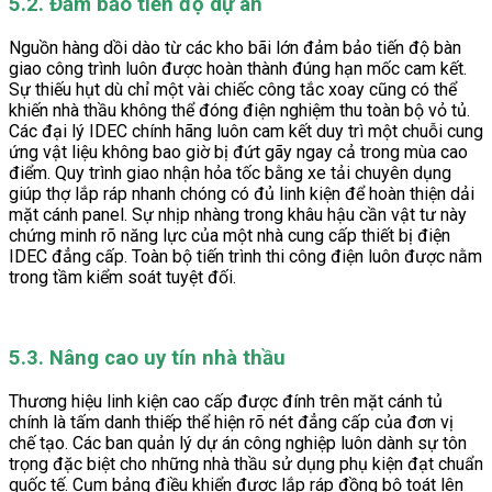
5.2. Đảm bảo tiến độ dự án
Nguồn hàng dồi dào từ các kho bãi lớn đảm bảo tiến độ bàn
giao công trình luôn được hoàn thành đúng hạn mốc cam kết.
Sự thiếu hụt dù chỉ một vài chiếc công tắc xoay cũng có thể
khiến nhà thầu không thể đóng điện nghiệm thu toàn bộ vỏ tủ.
Các đại lý IDEC chính hãng luôn cam kết duy trì một chuỗi cung
ứng vật liệu không bao giờ bị đứt gãy ngay cả trong mùa cao
điểm. Quy trình giao nhận hỏa tốc bằng xe tải chuyên dụng
giúp thợ lắp ráp nhanh chóng có đủ linh kiện để hoàn thiện dải
mặt cánh panel. Sự nhịp nhàng trong khâu hậu cần vật tư này
chứng minh rõ năng lực của một nhà cung cấp thiết bị điện
IDEC đẳng cấp. Toàn bộ tiến trình thi công điện luôn được nằm
trong tầm kiểm soát tuyệt đối.
5.3. Nâng cao uy tín nhà thầu
Thương hiệu linh kiện cao cấp được đính trên mặt cánh tủ
chính là tấm danh thiếp thể hiện rõ nét đẳng cấp của đơn vị
chế tạo. Các ban quản lý dự án công nghiệp luôn dành sự tôn
trọng đặc biệt cho những nhà thầu sử dụng phụ kiện đạt chuẩn
quốc tế. Cụm bảng điều khiển được lắp ráp đồng bộ toát lên