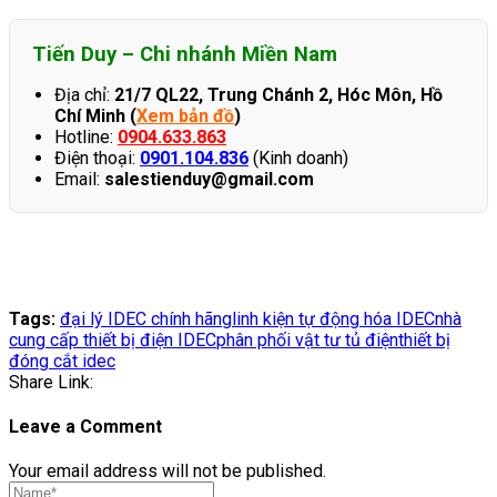
Tiến Duy – Chi nhánh Miền Nam
Địa chỉ:
21/7 QL22, Trung Chánh 2, Hóc Môn, Hồ
Chí Minh (
Xem bản đồ
)
Hotline:
0904.633.863
Điện thoại:
0901.104.836
(Kinh doanh)
Email:
salestienduy@gmail.com
Tags:
đại lý IDEC chính hãng
linh kiện tự động hóa IDEC
nhà
cung cấp thiết bị điện IDEC
phân phối vật tư tủ điện
thiết bị
đóng cắt idec
Share Link:
Leave a Comment
Your email address will not be published.