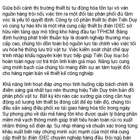
Giữa bối cảnh thị trường thiết bị tự động hóa tồn tại vô vàn
nguồn hàng trôi nổi, việc tìm ra một đối tác phân phối đủ tầm
vóc là yếu tố quyết định. Công ty cổ phần thiết bị điện Tiến Duy
vô cùng tự hào khi là một nhà cung cấp thiết bị điện IDEC sở
hữu nền tảng quy mô tổng kho hàng đầu tại TP.HCM. Bằng
định hướng phát triển thuần túy là doanh nghiệp thương mại
cấp cao, chúng tôi dồn toàn bộ nguồn lực tài chính vào việc tối
ưu hóa hệ thống lưu trữ vật tư. Việc kiểm soát chặt chẽ quy
trình nhập khẩu nguyên kiện trực tiếp giúp Tiến Duy loại bỏ
hoàn toàn nguy cơ trà trộn linh kiện giả mạo. Năng lực cung
ứng minh bạch của chúng tôi mang đến sự an tâm tuyệt đối
cho hàng ngàn bản vẽ thiết kế công nghiệp.
Khả năng linh hoạt đáp ứng mọi tình huống cấp bách chính là
điểm sáng giá nhất tạo nên thương hiệu Tiến Duy trên bản đồ
phân phối vật tư. Bất kỳ khi nào các xưởng gia công cần huy
động số lượng lớn thiết bị đóng cắt để ép tiến độ, chúng tôi
đều sẵn sàng điều phối xe tải giao hàng hỏa tốc trong ngày.
Sự phong phú về dải mã hàng tồn kho được quản lý bằng phần
mềm mã vạch thông minh giúp triệt tiêu hoàn toàn rủi ro xuất
nhầm thông số điện áp. Sự nhịp nhàng và chuẩn xác trong từng
khâu xuất bến này chứng minh sức mạnh của một nhà cung
cấp thiết bị điện IDEC chuyên nghiệp hàng đầu. Đội ngũ bán