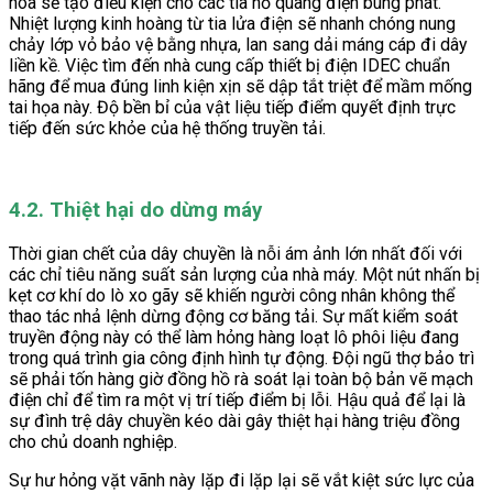
hóa sẽ tạo điều kiện cho các tia hồ quang điện bùng phát.
Nhiệt lượng kinh hoàng từ tia lửa điện sẽ nhanh chóng nung
chảy lớp vỏ bảo vệ bằng nhựa, lan sang dải máng cáp đi dây
liền kề. Việc tìm đến nhà cung cấp thiết bị điện IDEC chuẩn
hãng để mua đúng linh kiện xịn sẽ dập tắt triệt để mầm mống
tai họa này. Độ bền bỉ của vật liệu tiếp điểm quyết định trực
tiếp đến sức khỏe của hệ thống truyền tải.
4.2. Thiệt hại do dừng máy
Thời gian chết của dây chuyền là nỗi ám ảnh lớn nhất đối với
các chỉ tiêu năng suất sản lượng của nhà máy. Một nút nhấn bị
kẹt cơ khí do lò xo gãy sẽ khiến người công nhân không thể
thao tác nhả lệnh dừng động cơ băng tải. Sự mất kiểm soát
truyền động này có thể làm hỏng hàng loạt lô phôi liệu đang
trong quá trình gia công định hình tự động. Đội ngũ thợ bảo trì
sẽ phải tốn hàng giờ đồng hồ rà soát lại toàn bộ bản vẽ mạch
điện chỉ để tìm ra một vị trí tiếp điểm bị lỗi. Hậu quả để lại là
sự đình trệ dây chuyền kéo dài gây thiệt hại hàng triệu đồng
cho chủ doanh nghiệp.
Sự hư hỏng vặt vãnh này lặp đi lặp lại sẽ vắt kiệt sức lực của