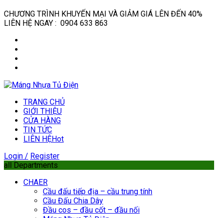
CHƯƠNG TRÌNH KHUYẾN MẠI VÀ GIẢM GIÁ LÊN ĐẾN 40%
LIÊN HỆ NGAY : 0904 633 863
TRANG CHỦ
GIỚI THIỆU
CỬA HÀNG
TIN TỨC
LIÊN HỆ
Hot
Login /
Register
all Departments
CHAER
Cầu đấu tiếp địa – cầu trung tính
Cầu Đấu Chia Dây
Đầu cos – đầu cốt – đầu nối