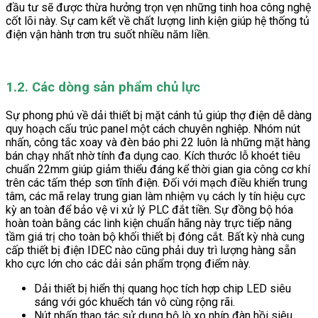
đầu tư sẽ được thừa hưởng trọn vẹn những tinh hoa công nghệ
cốt lõi này. Sự cam kết về chất lượng linh kiện giúp hệ thống tủ
điện vận hành trơn tru suốt nhiều năm liền.
1.2. Các dòng sản phẩm chủ lực
Sự phong phú về dải thiết bị mặt cánh tủ giúp thợ điện dễ dàng
quy hoạch cấu trúc panel một cách chuyên nghiệp. Nhóm nút
nhấn, công tắc xoay và đèn báo phi 22 luôn là những mặt hàng
bán chạy nhất nhờ tính đa dụng cao. Kích thước lỗ khoét tiêu
chuẩn 22mm giúp giảm thiểu đáng kể thời gian gia công cơ khí
trên các tấm thép sơn tĩnh điện. Đối với mạch điều khiển trung
tâm, các mã relay trung gian làm nhiệm vụ cách ly tín hiệu cực
kỳ an toàn để bảo vệ vi xử lý PLC đắt tiền. Sự đồng bộ hóa
hoàn toàn bằng các linh kiện chuẩn hãng này trực tiếp nâng
tầm giá trị cho toàn bộ khối thiết bị đóng cắt. Bất kỳ nhà cung
cấp thiết bị điện IDEC nào cũng phải duy trì lượng hàng sẵn
kho cực lớn cho các dải sản phẩm trọng điểm này.
Dải thiết bị hiển thị quang học tích hợp chip LED siêu
sáng với góc khuếch tán vô cùng rộng rãi.
Nút nhấn thao tác sử dụng bộ lò xo nhíp đàn hồi siêu