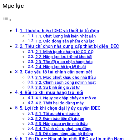
Mục lục
1. Thương hiệu IDEC và thiết bị tủ điện
1.1. Chất lượng linh kiện Nhật Bản
1.2. Các dòng sản phẩm chủ lực
2. Tiêu chí chọn nhà cung cấp thiết bị điện IDEC
2.1. Minh bạch chứng từ CO, CQ
2.2. Năng lực lưu trữ tại kho bãi
2.3. Tốc độ giao nhận hàng hóa
2.4. Năng lực hỗ trợ kỹ thuật
3. Các yếu tố tài chính cần xem xét
3.1. Mức chiết khấu cho nhà thầu
3.2. Chính sách công nợ linh hoạt
3.3. Sự bình ổn giá vật tư
4. Rủi ro khi mua hàng trôi nổi
4.1. Nguy cơ chập cháy do mô ve
4.2. Thiệt hại do dừng máy
5. Lợi ích khi chọn đại lý ủy quyền IDEC
5.1. Tối ưu chi phí bảo trì
5.2. Đảm bảo tiến độ dự án
5.3. Nâng cao uy tín nhà thầu
5.4. Tránh rủi ro phạt hợp đồng
5.5. Dễ dàng nâng cấp hệ thống
6. Tiến Duy – Nhà phân phối IDEC uy tín miền Nam