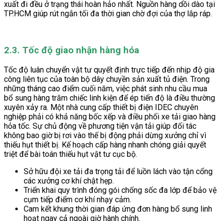
xuất đi đều ở trạng thái hoàn hảo nhất. Nguồn hàng dồi dào tại
TP.HCM giúp rút ngắn tối đa thời gian chờ đợi của thợ lắp ráp.
2.3. Tốc độ giao nhận hàng hóa
Tốc độ luân chuyển vật tư quyết định trực tiếp đến nhịp độ gia
công liên tục của toàn bộ dây chuyền sản xuất tủ điện. Trong
những tháng cao điểm cuối năm, việc phát sinh nhu cầu mua
bổ sung hàng trăm chiếc linh kiện để ép tiến độ là điều thường
xuyên xảy ra. Một nhà cung cấp thiết bị điện IDEC chuyên
nghiệp phải có khả năng bốc xếp và điều phối xe tải giao hàng
hỏa tốc. Sự chủ động về phương tiện vận tải giúp đối tác
không bao giờ bị rơi vào thế bị động phải dừng xưởng chỉ vì
thiếu hụt thiết bị. Kế hoạch cấp hàng nhanh chóng giải quyết
triệt để bài toán thiếu hụt vật tư cục bộ.
Sở hữu đội xe tải đa trọng tải để luồn lách vào tận cổng
các xưởng cơ khí chật hẹp.
Triển khai quy trình đóng gói chống sốc đa lớp để bảo vệ
cụm tiếp điểm cơ khí nhạy cảm.
Cam kết khung thời gian đáp ứng đơn hàng bổ sung linh
hoạt ngay cả ngoài giờ hành chính.