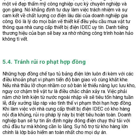
một vẻ đẹp thẩm mỹ công nghiệp cực kỳ chuyên nghiệp và
gọn gàng. Nó khẳng định tư duy làm việc trách nhiệm và sự
cam kết về chất lượng cơ điện lâu dài của doanh nghiệp gia
công. Đó là lý do mọi bản vẽ thiết kế đều yêu cầu mua vật tư
thông qua nhà cung cấp thiết bị điện IDEC uy tín. Danh tiếng
thương hiệu của bạn sẽ bay xa nhờ những công trình hoàn hảo
không tì vết.
5.4. Tránh rủi ro phạt hợp đồng
Những hợp đồng chế tạo tủ bảng điện lớn luôn đi kèm với các
điều khoản phạt vi phạm tiến độ bàn giao vô cùng khắt khe.
Nếu nhà thầu lỡ chọn nhầm cơ sở bán lẻ thiếu năng lực lưu kho,
nguy cơ chậm trễ vật tư là điều chắc chắn xảy ra. Việc phải
nằm chờ linh kiện từ nước ngoài nhập về sẽ tiêu tốn hàng tuần
lễ, đẩy xưởng lắp ráp vào tình thế vi phạm thời hạn hợp đồng.
Khi làm việc với nhà cung cấp thiết bị điện IDEC có kho hàng
nội địa khủng, rủi ro pháp lý này bị triệt tiêu hoàn toàn. Doanh
nghiệp bạn sẽ tự tin ấn định ngày đóng điện chạy thử tải với
chủ đầu tư mà không cần lo lắng. Sự hỗ trợ từ kho hàng lớn
chính là lớp bảo hiểm an toàn nhất cho mọi dự án.