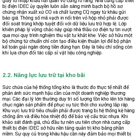
giấy tờ nhập khẩu hải quan vô cùng rõ ràng. Nhà cung cấp thiết
bị điện IDEC ủy quyền luôn sẵn sàng minh bạch bộ hồ sơ
chứng nhận xuất xứ CO và chất lượng CQ ngay từ khâu gửi
báo giá. Thông số mã vạch in nổi trên vỏ hộp nhỏ phải được
đối soát trùng khớp tuyệt đối với dữ liệu lưu trữ hợp lệ. Lớp
khiên pháp lý vững chắc này giúp nhà thầu cơ điện tự tin vượt
qua mọi quy trình nghiệm thu vật tư khắt khe. Việc sở hữu một
bộ chứng từ chuẩn chỉ còn tạo điều kiện thuận lợi để bộ phận
kế toán giải ngân dòng tiền đúng hạn. Đây là tiêu chí sống còn
khi lựa chọn đối tác cấp sỉ vật liệu công nghiệp.
2.2. Năng lực lưu trữ tại kho bãi
Sức chứa của hệ thống tổng kho là thước đo thực tế nhất để
phản ánh sức mạnh hậu cần của một doanh nghiệp thương
mại. Các đại lý lớn thường duy trì số lượng tồn kho lên tới hàng
chục ngàn sản phẩm để phục vụ tức thời cho xưởng lắp ráp.
Khu vực lưu trữ tiêu chuẩn phải được trang bị hệ thống kệ hàng
chống ẩm và điều hòa nhiệt độ để bảo vệ cấu trúc nhựa. Khi
khảo sát đánh giá, chủ đầu tư nên ưu tiên chọn nhà cung cấp
thiết bị điện IDEC sở hữu nền tảng quản trị kho bằng phần
mềm. Sự quy củ trong khâu hậu cần này đảm bảo mọi thiết bị