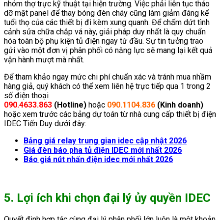
nhóm thợ trực kỹ thuật tại hiện trường. Việc phải liên tục tháo
dỡ mặt panel để thay bóng đèn cháy cũng làm giảm đáng kể
tuổi thọ của các thiết bị đi kèm xung quanh. Để chấm dứt tình
cảnh sửa chữa chắp vá này, giải pháp duy nhất là quy chuẩn
hóa toàn bộ phụ kiện tủ điện ngay từ đầu. Sự tin tưởng trao
gửi vào một đơn vị phân phối có năng lực sẽ mang lại kết quả
vận hành mượt mà nhất.
Để tham khảo ngay mức chi phí chuẩn xác và tránh mua nhầm
hàng giả, quý khách có thể xem liên hệ trực tiếp qua 1 trong 2
số điện thoại
090.4633.863
(Hotline)
hoặc
090.1104.836
(Kinh doanh)
hoặc xem trước các bảng dự toán từ nhà cung cấp thiết bị điện
IDEC Tiến Duy dưới đây:
Bảng giá relay trung gian idec cập nhật 2026
Giá đèn báo pha tủ điện IDEC mới nhất 2026
Báo giá nút nhấn điện idec mới nhất 2026
5. Lợi ích khi chọn đại lý ủy quyền IDEC
Quyết định hợp tác cùng đại lý phân phối lớn luôn là một khoản