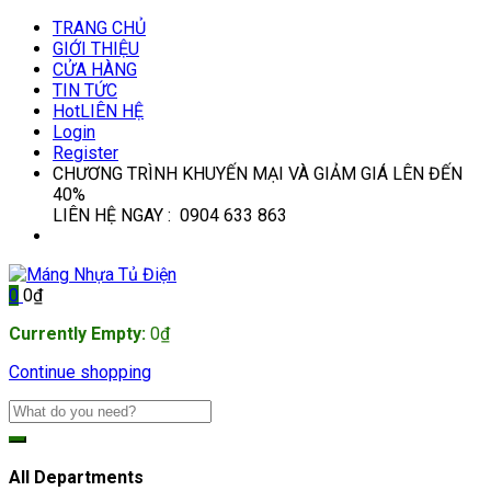
TRANG CHỦ
GIỚI THIỆU
CỬA HÀNG
TIN TỨC
Hot
LIÊN HỆ
Login
Register
CHƯƠNG TRÌNH KHUYẾN MẠI VÀ GIẢM GIÁ LÊN ĐẾN
40%
LIÊN HỆ NGAY : 0904 633 863
0
0
₫
Currently Empty:
0
₫
Continue shopping
All Departments