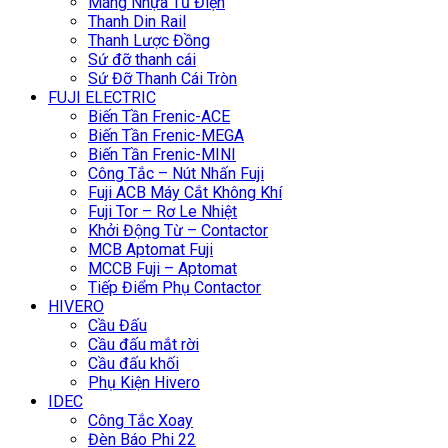
Máng Nhựa Tủ Điện
Thanh Din Rail
Thanh Lược Đồng
Sứ đỡ thanh cái
Sứ Đỡ Thanh Cái Tròn
FUJI ELECTRIC
Biến Tần Frenic-ACE
Biến Tần Frenic-MEGA
Biến Tần Frenic-MINI
Công Tắc – Nút Nhấn Fuji
Fuji ACB Máy Cắt Không Khí
Fuji Tor – Rơ Le Nhiệt
Khởi Động Từ – Contactor
MCB Aptomat Fuji
MCCB Fuji – Aptomat
Tiếp Điểm Phụ Contactor
HIVERO
Cầu Đấu
Cầu đấu mắt rời
Cầu đấu khối
Phụ Kiện Hivero
IDEC
Công Tắc Xoay
Đèn Báo Phi 22