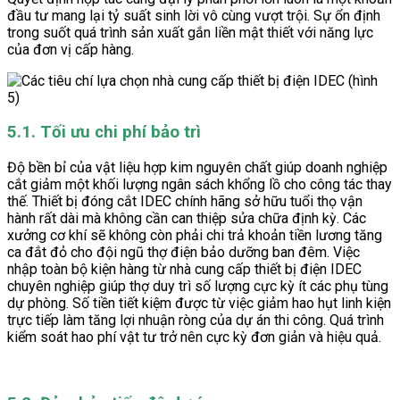
đầu tư mang lại tỷ suất sinh lời vô cùng vượt trội. Sự ổn định
trong suốt quá trình sản xuất gắn liền mật thiết với năng lực
của đơn vị cấp hàng.
5.1. Tối ưu chi phí bảo trì
Độ bền bỉ của vật liệu hợp kim nguyên chất giúp doanh nghiệp
cắt giảm một khối lượng ngân sách khổng lồ cho công tác thay
thế. Thiết bị đóng cắt IDEC chính hãng sở hữu tuổi thọ vận
hành rất dài mà không cần can thiệp sửa chữa định kỳ. Các
xưởng cơ khí sẽ không còn phải chi trả khoản tiền lương tăng
ca đắt đỏ cho đội ngũ thợ điện bảo dưỡng ban đêm. Việc
nhập toàn bộ kiện hàng từ nhà cung cấp thiết bị điện IDEC
chuyên nghiệp giúp thợ duy trì số lượng cực kỳ ít các phụ tùng
dự phòng. Số tiền tiết kiệm được từ việc giảm hao hụt linh kiện
trực tiếp làm tăng lợi nhuận ròng của dự án thi công. Quá trình
kiểm soát hao phí vật tư trở nên cực kỳ đơn giản và hiệu quả.