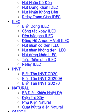
Nút Nhấn Có Đèn
Nút Dừng Khẩn IDEC
Nút Nhấn Không Đèn
Relay Trung Gian IDEC
ILEC
Biến Dòng ILEC
Công tắc xoay ILEC
Đèn báo pha ILEC
Đồng Hồ Ampe – Volt ILEC
Nút nhấn có đèn ILEC
Nút nhấn không đèn ILEC
Nút dừng khẩn ILEC
Tiếp điểm phụ ILEC
Relay ILEC
INVT
Biến Tần INVT GD20
Biến Tần INVT GD200A
Biến Tần INVT GD270
NATURAL
Bộ Điều Khiển Nhiệt Độ
Điện Trở Sấy
Phụ Kiện Natural
Quạt hút tủ điện Natural
OMRON