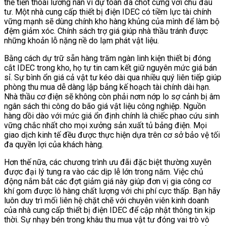
thế tiến thoái lưỡng nan vì dự toán đã chốt cứng với chủ đầu
tư. Một nhà cung cấp thiết bị điện IDEC có tiềm lực tài chính
vững mạnh sẽ dùng chính kho hàng khủng của mình để làm bộ
đệm giảm xóc. Chính sách trợ giá giúp nhà thầu tránh được
những khoản lỗ nặng nề do lạm phát vật liệu.
Bằng cách dự trữ sẵn hàng trăm ngàn linh kiện thiết bị đóng
cắt IDEC trong kho, họ tự tin cam kết giữ nguyên mức giá bán
sỉ. Sự bình ổn giá cả vật tư kéo dài qua nhiều quý liên tiếp giúp
phòng thu mua dễ dàng lập bảng kế hoạch tài chính dài hạn.
Nhà thầu cơ điện sẽ không còn phải nơm nớp lo sợ cảnh bị âm
ngân sách thi công do bão giá vật liệu công nghiệp. Nguồn
hàng dồi dào với mức giá ổn định chính là chiếc phao cứu sinh
vững chắc nhất cho mọi xưởng sản xuất tủ bảng điện. Mọi
giao dịch kinh tế đều được thực hiện dựa trên cơ sở bảo vệ tối
đa quyền lợi của khách hàng.
Hơn thế nữa, các chương trình ưu đãi đặc biệt thường xuyên
được đại lý tung ra vào các dịp lễ lớn trong năm. Việc chủ
động nắm bắt các đợt giảm giá này giúp đơn vị gia công cơ
khí gom được lô hàng chất lượng với chi phí cực thấp. Bạn hãy
luôn duy trì mối liên hệ chặt chẽ với chuyên viên kinh doanh
của nhà cung cấp thiết bị điện IDEC để cập nhật thông tin kịp
thời. Sự nhạy bén trong khâu thu mua vật tư đóng vai trò vô