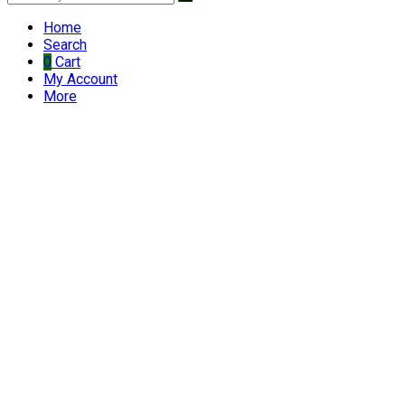
Home
Search
0
Cart
My Account
More