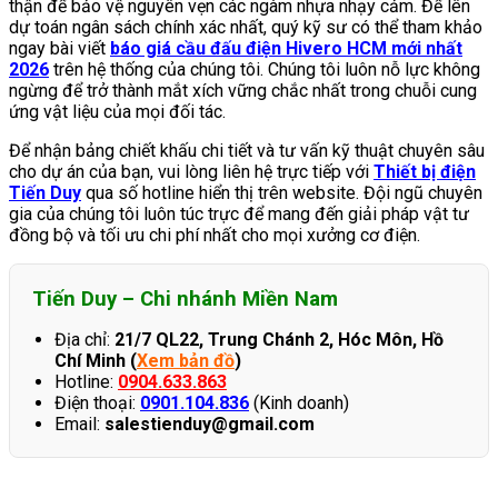
thận để bảo vệ nguyên vẹn các ngàm nhựa nhạy cảm. Để lên
dự toán ngân sách chính xác nhất, quý kỹ sư có thể tham khảo
ngay bài viết
báo giá cầu đấu điện Hivero HCM mới nhất
2026
trên hệ thống của chúng tôi. Chúng tôi luôn nỗ lực không
ngừng để trở thành mắt xích vững chắc nhất trong chuỗi cung
ứng vật liệu của mọi đối tác.
Để nhận bảng chiết khấu chi tiết và tư vấn kỹ thuật chuyên sâu
cho dự án của bạn, vui lòng liên hệ trực tiếp với
Thiết bị điện
Tiến Duy
qua số hotline hiển thị trên website. Đội ngũ chuyên
gia của chúng tôi luôn túc trực để mang đến giải pháp vật tư
đồng bộ và tối ưu chi phí nhất cho mọi xưởng cơ điện.
Tiến Duy – Chi nhánh Miền Nam
Địa chỉ:
21/7 QL22, Trung Chánh 2, Hóc Môn, Hồ
Chí Minh (
Xem bản đồ
)
Hotline:
0904.633.863
Điện thoại:
0901.104.836
(Kinh doanh)
Email:
salestienduy@gmail.com