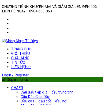
CHƯƠNG TRÌNH KHUYẾN MẠI VÀ GIẢM GIÁ LÊN ĐẾN 40%
LIÊN HỆ NGAY : 0904 633 863
TRANG CHỦ
GIỚI THIỆU
CỬA HÀNG
TIN TỨC
LIÊN HỆ
Hot
Login /
Register
all Departments
CHAER
Cầu đấu tiếp địa – cầu trung tính
Cầu Đấu Chia Dây
Đầu cos – đầu cốt – đầu nối