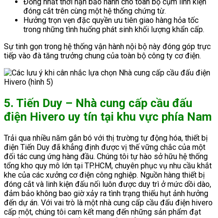
Đồng nhất thời hạn bảo hành cho toàn bộ cụm linh kiện
đóng cắt trên cùng một hệ thống chứng từ.
Hưởng trọn vẹn đặc quyền ưu tiên giao hàng hỏa tốc
trong những tình huống phát sinh khối lượng khẩn cấp.
Sự tinh gọn trong hệ thống vận hành nội bộ này đóng góp trực
tiếp vào đà tăng trưởng chung của toàn bộ công ty cơ điện.
5. Tiến Duy – Nhà cung cấp cầu đấu
điện Hivero uy tín tại khu vực phía Nam
Trải qua nhiều năm gắn bó với thị trường tự động hóa, thiết bị
điện Tiến Duy đã khẳng định được vị thế vững chắc của một
đối tác cung ứng hàng đầu. Chúng tôi tự hào sở hữu hệ thống
tổng kho quy mô lớn tại TP.HCM, chuyên phục vụ nhu cầu khắt
khe của các xưởng cơ điện công nghiệp. Nguồn hàng thiết bị
đóng cắt và linh kiện đấu nối luôn được duy trì ở mức dồi dào,
đảm bảo không bao giờ xảy ra tình trạng thiếu hụt ảnh hưởng
đến dự án. Với vai trò là một nhà cung cấp cầu đấu điện hivero
cấp một, chúng tôi cam kết mang đến những sản phẩm đạt