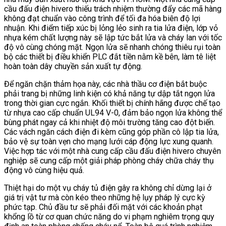
cầu đấu điện hivero thiếu trách nhiệm thường đẩy các mã hàng
không đạt chuẩn vào công trình để tối đa hóa biên độ lợi
nhuận. Khi điểm tiếp xúc bị lỏng lẻo sinh ra tia lửa điện, lớp vỏ
nhựa kém chất lượng này sẽ lập tức bắt lửa và cháy lan với tốc
độ vô cùng chóng mặt. Ngọn lửa sẽ nhanh chóng thiêu rụi toàn
bộ các thiết bị điều khiển PLC đắt tiền nằm kề bên, làm tê liệt
hoàn toàn dây chuyền sản xuất tự động.
Để ngăn chặn thảm họa này, các nhà thầu cơ điện bắt buộc
phải trang bị những linh kiện có khả năng tự dập tắt ngọn lửa
trong thời gian cực ngắn. Khối thiết bị chính hãng được chế tạo
từ nhựa cao cấp chuẩn UL94 V-0, đảm bảo ngọn lửa không thể
bùng phát ngay cả khi nhiệt độ môi trường tăng cao đột biến.
Các vách ngăn cách điện đi kèm cũng góp phần cô lập tia lửa,
bảo vệ sự toàn vẹn cho mạng lưới cáp động lực xung quanh.
Việc hợp tác với một nhà cung cấp cầu đấu điện hivero chuyên
nghiệp sẽ cung cấp một giải pháp phòng cháy chữa cháy thụ
động vô cùng hiệu quả.
Thiệt hại do một vụ cháy tủ điện gây ra không chỉ dừng lại ở
giá trị vật tư mà còn kéo theo những hệ lụy pháp lý cực kỳ
phức tạp. Chủ đầu tư sẽ phải đối mặt với các khoản phạt
khổng lồ từ cơ quan chức năng do vi phạm nghiêm trọng quy