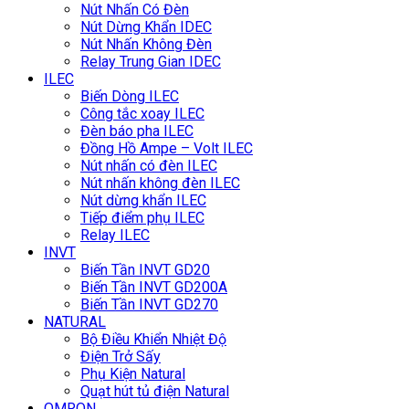
Nút Nhấn Có Đèn
Nút Dừng Khẩn IDEC
Nút Nhấn Không Đèn
Relay Trung Gian IDEC
ILEC
Biến Dòng ILEC
Công tắc xoay ILEC
Đèn báo pha ILEC
Đồng Hồ Ampe – Volt ILEC
Nút nhấn có đèn ILEC
Nút nhấn không đèn ILEC
Nút dừng khẩn ILEC
Tiếp điểm phụ ILEC
Relay ILEC
INVT
Biến Tần INVT GD20
Biến Tần INVT GD200A
Biến Tần INVT GD270
NATURAL
Bộ Điều Khiển Nhiệt Độ
Điện Trở Sấy
Phụ Kiện Natural
Quạt hút tủ điện Natural
OMRON