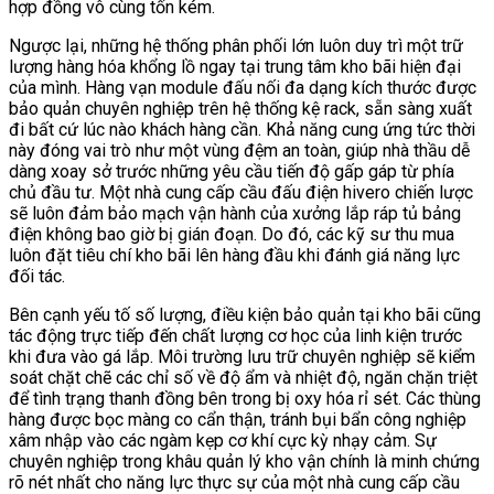
hợp đồng vô cùng tốn kém.
Ngược lại, những hệ thống phân phối lớn luôn duy trì một trữ
lượng hàng hóa khổng lồ ngay tại trung tâm kho bãi hiện đại
của mình. Hàng vạn module đấu nối đa dạng kích thước được
bảo quản chuyên nghiệp trên hệ thống kệ rack, sẵn sàng xuất
đi bất cứ lúc nào khách hàng cần. Khả năng cung ứng tức thời
này đóng vai trò như một vùng đệm an toàn, giúp nhà thầu dễ
dàng xoay sở trước những yêu cầu tiến độ gấp gáp từ phía
chủ đầu tư. Một nhà cung cấp cầu đấu điện hivero chiến lược
sẽ luôn đảm bảo mạch vận hành của xưởng lắp ráp tủ bảng
điện không bao giờ bị gián đoạn. Do đó, các kỹ sư thu mua
luôn đặt tiêu chí kho bãi lên hàng đầu khi đánh giá năng lực
đối tác.
Bên cạnh yếu tố số lượng, điều kiện bảo quản tại kho bãi cũng
tác động trực tiếp đến chất lượng cơ học của linh kiện trước
khi đưa vào gá lắp. Môi trường lưu trữ chuyên nghiệp sẽ kiểm
soát chặt chẽ các chỉ số về độ ẩm và nhiệt độ, ngăn chặn triệt
để tình trạng thanh đồng bên trong bị oxy hóa rỉ sét. Các thùng
hàng được bọc màng co cẩn thận, tránh bụi bẩn công nghiệp
xâm nhập vào các ngàm kẹp cơ khí cực kỳ nhạy cảm. Sự
chuyên nghiệp trong khâu quản lý kho vận chính là minh chứng
rõ nét nhất cho năng lực thực sự của một nhà cung cấp cầu