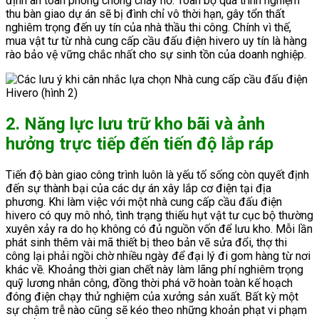
định an toàn phòng chống cháy nổ. Toàn bộ quá trình nghiệm
thu bàn giao dự án sẽ bị đình chỉ vô thời hạn, gây tổn thất
nghiêm trọng đến uy tín của nhà thầu thi công. Chính vì thế,
mua vật tư từ nhà cung cấp cầu đấu điện hivero uy tín là hàng
rào bảo vệ vững chắc nhất cho sự sinh tồn của doanh nghiệp.
2. Năng lực lưu trữ kho bãi và ảnh
hưởng trực tiếp đến tiến độ lắp ráp
Tiến độ bàn giao công trình luôn là yếu tố sống còn quyết định
đến sự thành bại của các dự án xây lắp cơ điện tại địa
phương. Khi làm việc với một nhà cung cấp cầu đấu điện
hivero có quy mô nhỏ, tình trạng thiếu hụt vật tư cục bộ thường
xuyên xảy ra do họ không có đủ nguồn vốn để lưu kho. Mỗi lần
phát sinh thêm vài mã thiết bị theo bản vẽ sửa đổi, thợ thi
công lại phải ngồi chờ nhiều ngày để đại lý đi gom hàng từ nơi
khác về. Khoảng thời gian chết này làm lãng phí nghiêm trọng
quỹ lương nhân công, đồng thời phá vỡ hoàn toàn kế hoạch
đóng điện chạy thử nghiệm của xưởng sản xuất. Bất kỳ một
sự chậm trễ nào cũng sẽ kéo theo những khoản phạt vi phạm