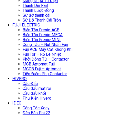
Máng Nhựa Tủ Điện
Thanh Din Rail
Thanh Lược Đồng
Sứ đỡ thanh cái
Sứ Đỡ Thanh Cái Tròn
FUJI ELECTRIC
Biến Tần Frenic-ACE
Biến Tần Frenic-MEGA
Biến Tần Frenic-MINI
Công Tắc – Nút Nhấn Fuji
Fuji ACB Máy Cắt Không Khí
Fuji Tor – Rơ Le Nhiệt
Khởi Động Từ – Contactor
MCB Aptomat Fuji
MCCB Fuji – Aptomat
Tiếp Điểm Phụ Contactor
HIVERO
Cầu Đấu
Cầu đấu mắt rời
Cầu đấu khối
Phụ Kiện Hivero
IDEC
Công Tắc Xoay
Đèn Báo Phi 22