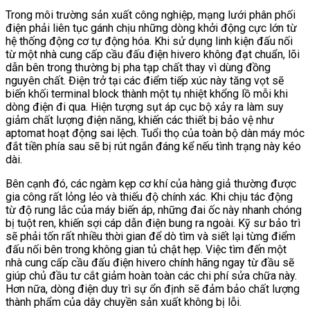
Trong môi trường sản xuất công nghiệp, mạng lưới phân phối
điện phải liên tục gánh chịu những dòng khởi động cực lớn từ
hệ thống động cơ tự động hóa. Khi sử dụng linh kiện đấu nối
từ một nhà cung cấp cầu đấu điện hivero không đạt chuẩn, lõi
dẫn bên trong thường bị pha tạp chất thay vì dùng đồng
nguyên chất. Điện trở tại các điểm tiếp xúc này tăng vọt sẽ
biến khối terminal block thành một tụ nhiệt khổng lồ mỗi khi
dòng điện đi qua. Hiện tượng sụt áp cục bộ xảy ra làm suy
giảm chất lượng điện năng, khiến các thiết bị bảo vệ như
aptomat hoạt động sai lệch. Tuổi thọ của toàn bộ dàn máy móc
đắt tiền phía sau sẽ bị rút ngắn đáng kể nếu tình trạng này kéo
dài.
Bên cạnh đó, các ngàm kẹp cơ khí của hàng giả thường được
gia công rất lỏng lẻo và thiếu độ chính xác. Khi chịu tác động
từ độ rung lắc của máy biến áp, những đai ốc này nhanh chóng
bị tuột ren, khiến sợi cáp dẫn điện bung ra ngoài. Kỹ sư bảo trì
sẽ phải tốn rất nhiều thời gian để dò tìm và siết lại từng điểm
đấu nối bên trong không gian tủ chật hẹp. Việc tìm đến một
nhà cung cấp cầu đấu điện hivero chính hãng ngay từ đầu sẽ
giúp chủ đầu tư cắt giảm hoàn toàn các chi phí sửa chữa này.
Hơn nữa, dòng điện duy trì sự ổn định sẽ đảm bảo chất lượng
thành phẩm của dây chuyền sản xuất không bị lỗi.