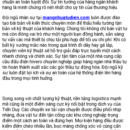
chuẩn an toàn tuyệt đối. Sự tin tưởng của hàng ngàn khách
hàng là minh chứng rõ nét nhất cho uy tín của thương hiệu.
Đội ngũ nhân sự tại
mangnhuatudien.com
luôn được đào
tạo bài bản về kiến thức chuyên môn để thấu hiểu tường tận
bản vẽ kỹ thuật của khách hàng. Chúng tôi không chỉ bán vật tư
mà còn đóng vai trò như một người bạn đồng hành, sẵn sàng
tư vấn các mã thiết bị chịu tải phù hợp để tối ưu chi phí. Khi có
bất kỳ vướng mắc nào trong quá trình đi dây hay gá lắp,
chuyên viên kỹ thuật sẽ hỗ trợ giải đáp trực tuyến một cách
nhanh chóng và chính xác. Sự tận tâm của một nhà cung cấp
cầu đấu điện hivero chuyên nghiệp giúp hàng ngàn nhà thầu tự
tin hoàn thành xuất sắc các gói thầu tự động hóa. Đội ngũ kỹ
sư luôn đặt lợi ích và sự an toàn của hệ thống điện lên hàng
đầu trong mọi tình huống.
Song song với chất lượng kỹ thuật, nền tảng logistics mạnh
mẽ cũng là một điểm sáng cực kỳ nổi bật trong dịch vụ của
Tiến Duy. Các chuyến xe tải vận chuyển được điều phối nhịp
nhàng, đưa vật tư đến tận cổng các khu công nghiệp trọng
điểm một cách an toàn và đúng hẹn. Mọi kiện hàng đều được
kiểm đếm chéo nhiều lần, bọc màng chống xóc vô cùng cẩn