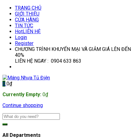
TRANG CHỦ
GIỚI THIỆU
CỬA HÀNG
TIN TỨC
Hot
LIÊN HỆ
Login
Register
CHƯƠNG TRÌNH KHUYẾN MẠI VÀ GIẢM GIÁ LÊN ĐẾN
40%
LIÊN HỆ NGAY : 0904 633 863
0
0
₫
Currently Empty:
0
₫
Continue shopping
All Departments