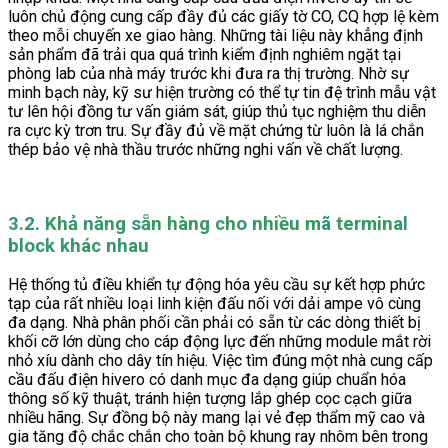
luôn chủ động cung cấp đầy đủ các giấy tờ CO, CQ hợp lệ kèm
theo mỗi chuyến xe giao hàng. Những tài liệu này khẳng định
sản phẩm đã trải qua quá trình kiểm định nghiêm ngặt tại
phòng lab của nhà máy trước khi đưa ra thị trường. Nhờ sự
minh bạch này, kỹ sư hiện trường có thể tự tin đệ trình mẫu vật
tư lên hội đồng tư vấn giám sát, giúp thủ tục nghiệm thu diễn
ra cực kỳ trơn tru. Sự đầy đủ về mặt chứng từ luôn là lá chắn
thép bảo vệ nhà thầu trước những nghi vấn về chất lượng.
3.2. Khả năng sẵn hàng cho nhiều mã terminal
block khác nhau
Hệ thống tủ điều khiển tự động hóa yêu cầu sự kết hợp phức
tạp của rất nhiều loại linh kiện đấu nối với dải ampe vô cùng
đa dạng. Nhà phân phối cần phải có sẵn từ các dòng thiết bị
khối cỡ lớn dùng cho cáp động lực đến những module mắt rời
nhỏ xíu dành cho dây tín hiệu. Việc tìm đúng một nhà cung cấp
cầu đấu điện hivero có danh mục đa dạng giúp chuẩn hóa
thông số kỹ thuật, tránh hiện tượng lắp ghép cọc cạch giữa
nhiều hãng. Sự đồng bộ này mang lại vẻ đẹp thẩm mỹ cao và
gia tăng độ chắc chắn cho toàn bộ khung ray nhôm bên trong