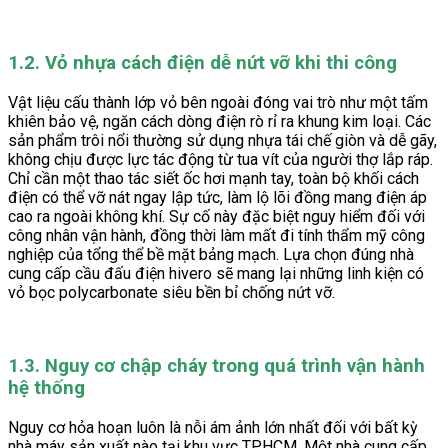
1.2. Vỏ nhựa cách điện dễ nứt vỡ khi thi công
Vật liệu cấu thành lớp vỏ bên ngoài đóng vai trò như một tấm
khiên bảo vệ, ngăn cách dòng điện rò rỉ ra khung kim loại. Các
sản phẩm trôi nổi thường sử dụng nhựa tái chế giòn và dễ gãy,
không chịu được lực tác động từ tua vít của người thợ lắp ráp.
Chỉ cần một thao tác siết ốc hơi mạnh tay, toàn bộ khối cách
điện có thể vỡ nát ngay lập tức, làm lộ lõi đồng mang điện áp
cao ra ngoài không khí. Sự cố này đặc biệt nguy hiểm đối với
công nhân vận hành, đồng thời làm mất đi tính thẩm mỹ công
nghiệp của tổng thể bề mặt bảng mạch. Lựa chọn đúng nhà
cung cấp cầu đấu điện hivero sẽ mang lại những linh kiện có
vỏ bọc polycarbonate siêu bền bỉ chống nứt vỡ.
1.3. Nguy cơ chập cháy trong quá trình vận hành
hệ thống
Nguy cơ hỏa hoạn luôn là nỗi ám ảnh lớn nhất đối với bất kỳ
nhà máy sản xuất nào tại khu vực TP.HCM. Một nhà cung cấp