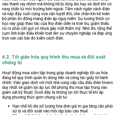
vào thanh ray nhôm mà không hề bị lỏng lẻo hay xê dịch khi có
rung chấn từ môi trường bên ngoài. Tấm vách ngăn cách điện
và nắp đậy cuối cũng vừa vặn tuyệt đối, che chắn kín kẽ toàn
bộ phần lõi đồng mang điện áp nguy hiểm. Sự tương thích cơ
học này giúp thao tác của thợ điện diễn ra trơn tru, giảm thiểu
rủi ro phải cắt gọt vỏ nhựa gây mất thẩm mỹ. Nhờ đó, tổng thể
cụm linh kiện điều khiển toát lên sự chuyên nghiệp và đáp ứng
trọn vẹn các bài đo kiểm cách điện.
4.2. Tối giản hóa quy trình thu mua và đối soát
chứng từ
Hoạt động mua sắm tập trung giúp doanh nghiệp tối ưu hóa
đáng kể quy trình quản trị dòng tiền và công tác giấy tờ hành
chính. Việc giao dịch với một nhà cung cấp cầu đấu điện hivero
duy nhất sẽ giảm tải áp lực để phòng thu mua tập trung vào
giám sát kỹ thuật. Dưới đây là những lợi ích thực tế khi áp
dụng phương thức gom chung vật tư:
Hạn chế tối đa số lượng hóa đơn giá trị gia tăng cần phải
xử lý và đối soát vào mỗi dịp báo cáo thuế.