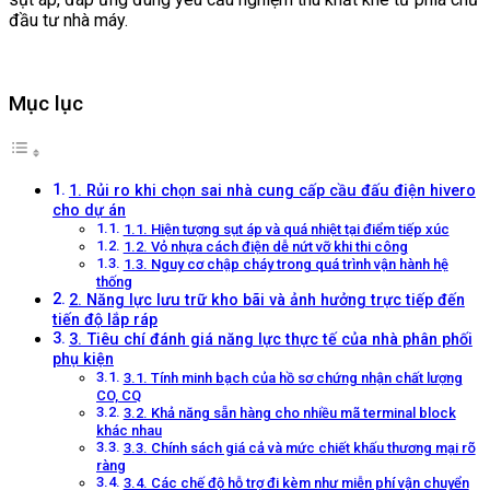
đầu tư nhà máy.
Mục lục
1. Rủi ro khi chọn sai nhà cung cấp cầu đấu điện hivero
cho dự án
1.1. Hiện tượng sụt áp và quá nhiệt tại điểm tiếp xúc
1.2. Vỏ nhựa cách điện dễ nứt vỡ khi thi công
1.3. Nguy cơ chập cháy trong quá trình vận hành hệ
thống
2. Năng lực lưu trữ kho bãi và ảnh hưởng trực tiếp đến
tiến độ lắp ráp
3. Tiêu chí đánh giá năng lực thực tế của nhà phân phối
phụ kiện
3.1. Tính minh bạch của hồ sơ chứng nhận chất lượng
CO, CQ
3.2. Khả năng sẵn hàng cho nhiều mã terminal block
khác nhau
3.3. Chính sách giá cả và mức chiết khấu thương mại rõ
ràng
3.4. Các chế độ hỗ trợ đi kèm như miễn phí vận chuyển