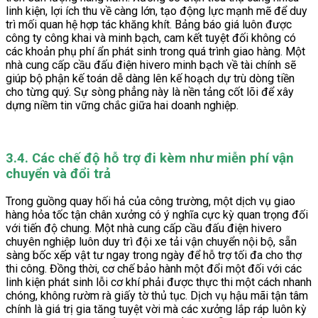
linh kiện, lợi ích thu về càng lớn, tạo động lực mạnh mẽ để duy
trì mối quan hệ hợp tác khăng khít. Bảng báo giá luôn được
công ty công khai và minh bạch, cam kết tuyệt đối không có
các khoản phụ phí ẩn phát sinh trong quá trình giao hàng. Một
nhà cung cấp cầu đấu điện hivero minh bạch về tài chính sẽ
giúp bộ phận kế toán dễ dàng lên kế hoạch dự trù dòng tiền
cho từng quý. Sự sòng phẳng này là nền tảng cốt lõi để xây
dựng niềm tin vững chắc giữa hai doanh nghiệp.
3.4. Các chế độ hỗ trợ đi kèm như miễn phí vận
chuyển và đổi trả
Trong guồng quay hối hả của công trường, một dịch vụ giao
hàng hỏa tốc tận chân xưởng có ý nghĩa cực kỳ quan trọng đối
với tiến độ chung. Một nhà cung cấp cầu đấu điện hivero
chuyên nghiệp luôn duy trì đội xe tải vận chuyển nội bộ, sẵn
sàng bốc xếp vật tư ngay trong ngày để hỗ trợ tối đa cho thợ
thi công. Đồng thời, cơ chế bảo hành một đổi một đối với các
linh kiện phát sinh lỗi cơ khí phải được thực thi một cách nhanh
chóng, không rườm rà giấy tờ thủ tục. Dịch vụ hậu mãi tận tâm
chính là giá trị gia tăng tuyệt vời mà các xưởng lắp ráp luôn kỳ