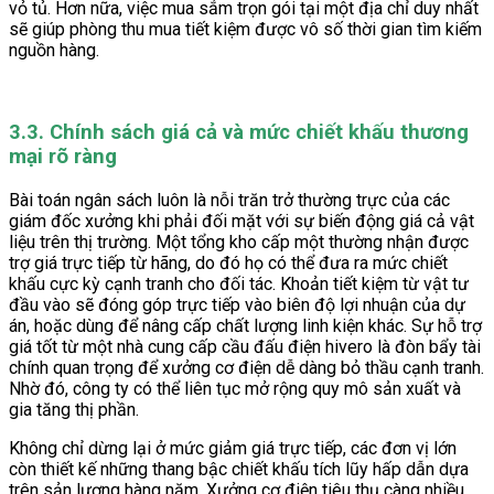
vỏ tủ. Hơn nữa, việc mua sắm trọn gói tại một địa chỉ duy nhất
sẽ giúp phòng thu mua tiết kiệm được vô số thời gian tìm kiếm
nguồn hàng.
3.3. Chính sách giá cả và mức chiết khấu thương
mại rõ ràng
Bài toán ngân sách luôn là nỗi trăn trở thường trực của các
giám đốc xưởng khi phải đối mặt với sự biến động giá cả vật
liệu trên thị trường. Một tổng kho cấp một thường nhận được
trợ giá trực tiếp từ hãng, do đó họ có thể đưa ra mức chiết
khấu cực kỳ cạnh tranh cho đối tác. Khoản tiết kiệm từ vật tư
đầu vào sẽ đóng góp trực tiếp vào biên độ lợi nhuận của dự
án, hoặc dùng để nâng cấp chất lượng linh kiện khác. Sự hỗ trợ
giá tốt từ một nhà cung cấp cầu đấu điện hivero là đòn bẩy tài
chính quan trọng để xưởng cơ điện dễ dàng bỏ thầu cạnh tranh.
Nhờ đó, công ty có thể liên tục mở rộng quy mô sản xuất và
gia tăng thị phần.
Không chỉ dừng lại ở mức giảm giá trực tiếp, các đơn vị lớn
còn thiết kế những thang bậc chiết khấu tích lũy hấp dẫn dựa
trên sản lượng hàng năm. Xưởng cơ điện tiêu thụ càng nhiều