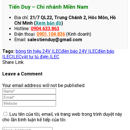
Tiến Duy – Chi nhánh Miền Nam
Địa chỉ:
21/7 QL22, Trung Chánh 2, Hóc Môn, Hồ
Chí Minh (
Xem bản đồ
)
Hotline:
0904.633.863
Điện thoại:
0901.104.836
(Kinh doanh)
Email:
salestienduy@gmail.com
Tags:
bóng tín hiệu 24V ILEC
đèn báo 24V ILEC
đèn báo
ILEC
ILEC
vật tư tủ điện ILEC
Share Link:
Leave a Comment
Your email address will not be published.
Lưu tên của tôi, email, và trang web trong trình duyệt này
cho lần bình luận kế tiếp của tôi.