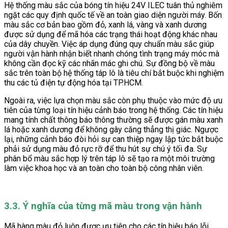
Hệ thống màu sắc của bóng tín hiệu 24V ILEC tuân thủ nghiêm
ngặt các quy định quốc tế về an toàn giao diện người máy. Bốn
màu sắc cơ bản bao gồm đỏ, xanh lá, vàng và xanh dương
được sử dụng để mã hóa các trạng thái hoạt động khác nhau
của dây chuyền. Việc áp dụng đúng quy chuẩn màu sắc giúp
người vận hành nhận biết nhanh chóng tình trạng máy móc mà
không cần đọc kỹ các nhãn mác ghi chú. Sự đồng bộ về màu
sắc trên toàn bộ hệ thống táp lô là tiêu chí bắt buộc khi nghiệm
thu các tủ điện tự động hóa tại TP.HCM.
Ngoài ra, việc lựa chọn màu sắc còn phụ thuộc vào mức độ ưu
tiên của từng loại tín hiệu cảnh báo trong hệ thống. Các tín hiệu
mang tính chất thông báo thông thường sẽ được gán màu xanh
lá hoặc xanh dương để không gây căng thẳng thị giác. Ngược
lại, những cảnh báo đòi hỏi sự can thiệp ngay lập tức bắt buộc
phải sử dụng màu đỏ rực rỡ để thu hút sự chú ý tối đa. Sự
phân bổ màu sắc hợp lý trên táp lô sẽ tạo ra một môi trường
làm việc khoa học và an toàn cho toàn bộ công nhân viên.
3.3. Ý nghĩa của từng mã màu trong vận hành
Mã hàng màu đỏ luôn được ưu tiên cho các tín hiệu báo lỗi,