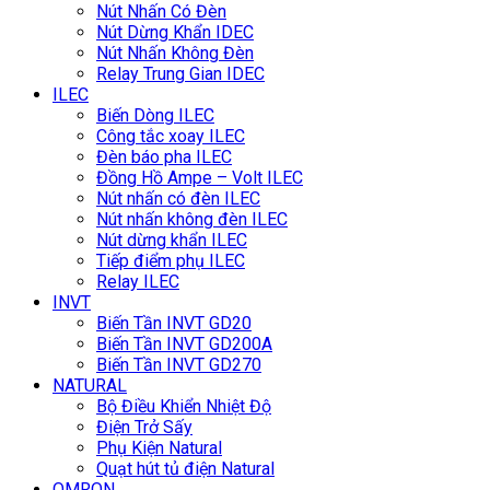
Nút Nhấn Có Đèn
Nút Dừng Khẩn IDEC
Nút Nhấn Không Đèn
Relay Trung Gian IDEC
ILEC
Biến Dòng ILEC
Công tắc xoay ILEC
Đèn báo pha ILEC
Đồng Hồ Ampe – Volt ILEC
Nút nhấn có đèn ILEC
Nút nhấn không đèn ILEC
Nút dừng khẩn ILEC
Tiếp điểm phụ ILEC
Relay ILEC
INVT
Biến Tần INVT GD20
Biến Tần INVT GD200A
Biến Tần INVT GD270
NATURAL
Bộ Điều Khiển Nhiệt Độ
Điện Trở Sấy
Phụ Kiện Natural
Quạt hút tủ điện Natural
OMRON