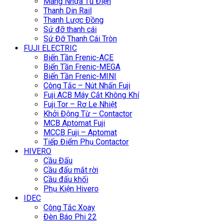
Máng Nhựa Tủ Điện
Thanh Din Rail
Thanh Lược Đồng
Sứ đỡ thanh cái
Sứ Đỡ Thanh Cái Tròn
FUJI ELECTRIC
Biến Tần Frenic-ACE
Biến Tần Frenic-MEGA
Biến Tần Frenic-MINI
Công Tắc – Nút Nhấn Fuji
Fuji ACB Máy Cắt Không Khí
Fuji Tor – Rơ Le Nhiệt
Khởi Động Từ – Contactor
MCB Aptomat Fuji
MCCB Fuji – Aptomat
Tiếp Điểm Phụ Contactor
HIVERO
Cầu Đấu
Cầu đấu mắt rời
Cầu đấu khối
Phụ Kiện Hivero
IDEC
Công Tắc Xoay
Đèn Báo Phi 22