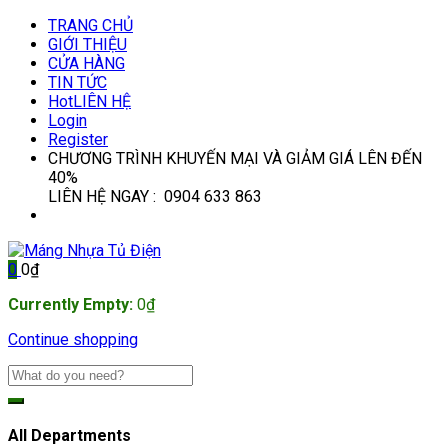
TRANG CHỦ
GIỚI THIỆU
CỬA HÀNG
TIN TỨC
Hot
LIÊN HỆ
Login
Register
CHƯƠNG TRÌNH KHUYẾN MẠI VÀ GIẢM GIÁ LÊN ĐẾN
40%
LIÊN HỆ NGAY : 0904 633 863
0
0
₫
Currently Empty:
0
₫
Continue shopping
All Departments