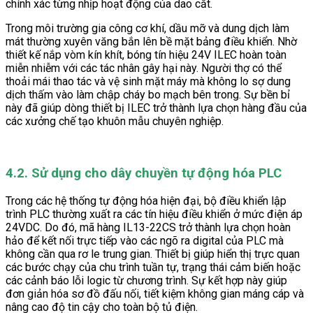
chính xác từng nhịp hoạt động của dao cắt.
Trong môi trường gia công cơ khí, dầu mỡ và dung dịch làm
mát thường xuyên văng bắn lên bề mặt bảng điều khiển. Nhờ
thiết kế nắp vòm kín khít, bóng tín hiệu 24V ILEC hoàn toàn
miễn nhiễm với các tác nhân gây hại này. Người thợ có thể
thoải mái thao tác và vệ sinh mặt máy mà không lo sợ dung
dịch thấm vào làm chập cháy bo mạch bên trong. Sự bền bỉ
này đã giúp dòng thiết bị ILEC trở thành lựa chọn hàng đầu của
các xưởng chế tạo khuôn mẫu chuyên nghiệp.
4.2. Sử dụng cho dây chuyền tự động hóa PLC
Trong các hệ thống tự động hóa hiện đại, bộ điều khiển lập
trình PLC thường xuất ra các tín hiệu điều khiển ở mức điện áp
24VDC. Do đó, mã hàng IL13-22CS trở thành lựa chọn hoàn
hảo để kết nối trực tiếp vào các ngõ ra digital của PLC mà
không cần qua rơ le trung gian. Thiết bị giúp hiển thị trực quan
các bước chạy của chu trình tuần tự, trạng thái cảm biến hoặc
các cảnh báo lỗi logic từ chương trình. Sự kết hợp này giúp
đơn giản hóa sơ đồ đấu nối, tiết kiệm không gian máng cáp và
nâng cao độ tin cậy cho toàn bộ tủ điện.