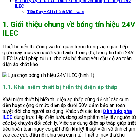
6. Lưu ý kỹ thuật khi thiết kế mạch với bóng tín hiệu 24V
ILEC
Tiến Duy – Chi nhánh Miền Nam
1. Giới thiệu chung về bóng tín hiệu 24V
ILEC
Thiết bị hiển thị đóng vai trò quan trọng trong việc giao tiếp
giữa máy móc và người vận hành. Trong đó, bóng tín hiệu 24V
ILEC là giải pháp tối ưu cho các hệ thống yêu cầu độ an toàn
điện áp khắt khe.
1.1. Khái niệm thiết bị hiển thị điện áp thấp
Khái niệm thiết bị hiển thị điện áp thấp dùng để chỉ các cụm
đèn hoạt động ở mức điện áp dưới 50V, đảm bảo an toàn
tuyệt đối cho người sử dụng. Khác với các loại
Đèn báo pha
ILEC
dùng trực tiếp điện lưới, dòng sản phẩm này lấy nguồn từ
các bộ chuyển đổi cách ly. Việc sử dụng điện áp thấp giúp triệt
tiêu hoàn toàn nguy cơ giật điện khi kỹ thuật viên vô tình chạm
vào các cực đấu nối phía sau cánh tủ. Thiết bị này thường