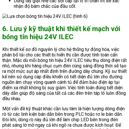
Dùng tay giật nhẹ các sợi cáp tại vị trí chân vít để xác
nhận độ bám chắc của đầu cốt.
6. Lưu ý kỹ thuật khi thiết kế mạch với
bóng tín hiệu 24V ILEC
Khi thiết kế sơ đồ nguyên lý cho hệ thống tự động hóa, việc
phân bổ tải cho các thiết bị hiển thị cần được tính toán cẩn
thận. Mặc dù mỗi bóng tín hiệu 24V ILEC tiêu thụ dòng điện rất
nhỏ, nhưng khi hàng chục cụm đèn cùng sáng đồng thời sẽ tạo
ra một mức sụt áp nhất định trên đường dây chung. Kỹ sư thiết
kế nên sử dụng cáp điều khiển có tiết diện đủ lớn cho đường
nguồn âm chạy vòng quanh cánh tủ để đảm bảo điện áp tại
điểm xa nhất không bị suy giảm. Việc tính toán đúng tiết diện
dây dẫn giúp độ sáng của tất cả các đèn trên táp lô luôn đồng
đều nhau.
Một vấn đề kỹ thuật khác cần lưu tâm là hiện tượng dòng điện
rò từ các linh kiện bán dẫn bên trong PLC hoặc rơ le bán dẫn.
Đôi khi, dòng rò này đủ lớn để làm chip LED bên trong đèn
phát sáng lờ mờ ngay cả khi ngõ ra chưa được kích hoạt. Để