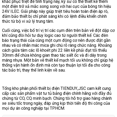
khắc phục triệt để tình trạng này, kỹ sư có thể thiết kế thêm
một điện trở xả mắc song song với hai cực của bóng tín hiệu
24V ILEC. Giải pháp này giúp triệt tiêu hoàn toàn điện áp rò,
đảm bảo thiết bị chỉ phát sáng khi có lệnh điều khiển chính
thức từ bộ vi xử lý trung tâm.
Cuối cùng, việc bố trí vị trí các cụm đèn trên bản vẽ đột dập cơ
khí cũng đòi hỏi tư duy logic cao từ người thiết kế. Các đèn
báo trạng thái của cùng một cụm động cơ nên được đặt gần
nhau và có nhãn mác mica ghi chú rõ ràng chức năng. Khoảng
cách giữa tâm các lỗ khoét phi 22 liền kề phải đạt tối thiểu
30mm để chừa không gian thao tác siết ốc và đi dây trong
máng nhựa. Một bản vẽ thiết kế mạch tối ưu không chỉ giúp hệ
thống vận hành ổn định mà còn tạo thuận lợi tối đa cho công
tác bảo trì, thay thế linh kiện về sau.
Tổng kho phân phối thiết bị điện TIENDUY.,JSC cam kết cung
cấp các sản phẩm vật tư tủ bảng điện chính hãng với đầy đủ
chứng từ CO, CQ minh bạch. Chúng tôi hỗ trợ giao hàng chành
xe siêu tốc trong ngày, đáp ứng kịp thời tiến độ thi công của
mọi dự án công nghiệp tại TP.HCM.