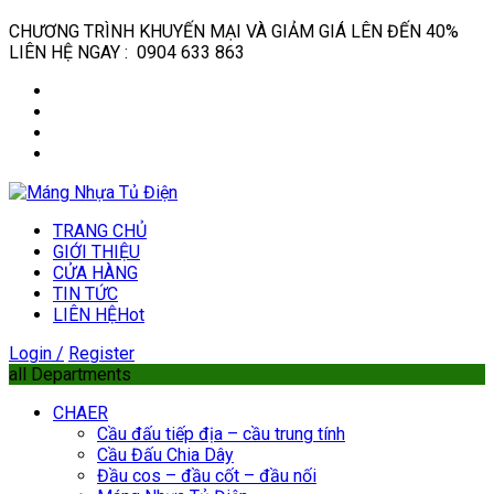
CHƯƠNG TRÌNH KHUYẾN MẠI VÀ GIẢM GIÁ LÊN ĐẾN 40%
LIÊN HỆ NGAY : 0904 633 863
TRANG CHỦ
GIỚI THIỆU
CỬA HÀNG
TIN TỨC
LIÊN HỆ
Hot
Login /
Register
all Departments
CHAER
Cầu đấu tiếp địa – cầu trung tính
Cầu Đấu Chia Dây
Đầu cos – đầu cốt – đầu nối