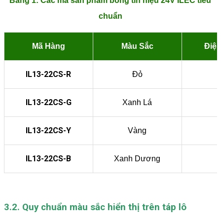
Bảng 1: Các mã sản phẩm bóng tín hiệu 24V ILEC tiêu
chuẩn
Mã Hàng
Màu Sắc
Điệ
IL13-22CS-R
Đỏ
IL13-22CS-G
Xanh Lá
IL13-22CS-Y
Vàng
IL13-22CS-B
Xanh Dương
3.2. Quy chuẩn màu sắc hiển thị trên táp lô