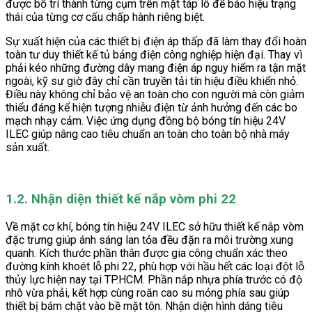
được bố trí thành từng cụm trên mặt táp lô để báo hiệu trạng
thái của từng cơ cấu chấp hành riêng biệt.
Sự xuất hiện của các thiết bị điện áp thấp đã làm thay đổi hoàn
toàn tư duy thiết kế tủ bảng điện công nghiệp hiện đại. Thay vì
phải kéo những đường dây mang điện áp nguy hiểm ra tận mặt
ngoài, kỹ sư giờ đây chỉ cần truyền tải tín hiệu điều khiển nhỏ.
Điều này không chỉ bảo vệ an toàn cho con người mà còn giảm
thiểu đáng kể hiện tượng nhiễu điện từ ảnh hưởng đến các bo
mạch nhạy cảm. Việc ứng dụng đồng bộ bóng tín hiệu 24V
ILEC giúp nâng cao tiêu chuẩn an toàn cho toàn bộ nhà máy
sản xuất.
1.2. Nhận diện thiết kế nắp vòm phi 22
Về mặt cơ khí, bóng tín hiệu 24V ILEC sở hữu thiết kế nắp vòm
đặc trưng giúp ánh sáng lan tỏa đều đặn ra môi trường xung
quanh. Kích thước phần thân được gia công chuẩn xác theo
đường kính khoét lỗ phi 22, phù hợp với hầu hết các loại đột lỗ
thủy lực hiện nay tại TP.HCM. Phần nắp nhựa phía trước có độ
nhô vừa phải, kết hợp cùng roăn cao su mỏng phía sau giúp
thiết bị bám chặt vào bề mặt tôn. Nhận diện hình dáng tiêu