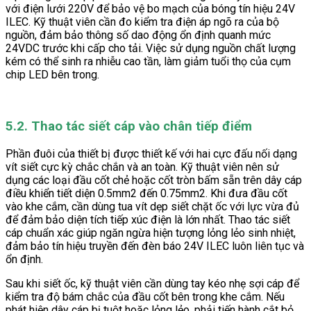
với điện lưới 220V để bảo vệ bo mạch của bóng tín hiệu 24V
ILEC. Kỹ thuật viên cần đo kiểm tra điện áp ngõ ra của bộ
nguồn, đảm bảo thông số dao động ổn định quanh mức
24VDC trước khi cấp cho tải. Việc sử dụng nguồn chất lượng
kém có thể sinh ra nhiễu cao tần, làm giảm tuổi thọ của cụm
chip LED bên trong.
5.2. Thao tác siết cáp vào chân tiếp điểm
Phần đuôi của thiết bị được thiết kế với hai cực đấu nối dạng
vít siết cực kỳ chắc chắn và an toàn. Kỹ thuật viên nên sử
dụng các loại đầu cốt chẻ hoặc cốt tròn bấm sẵn trên dây cáp
điều khiển tiết diện 0.5mm2 đến 0.75mm2. Khi đưa đầu cốt
vào khe cắm, cần dùng tua vít dẹp siết chặt ốc với lực vừa đủ
để đảm bảo diện tích tiếp xúc điện là lớn nhất. Thao tác siết
cáp chuẩn xác giúp ngăn ngừa hiện tượng lỏng lẻo sinh nhiệt,
đảm bảo tín hiệu truyền đến đèn báo 24V ILEC luôn liên tục và
ổn định.
Sau khi siết ốc, kỹ thuật viên cần dùng tay kéo nhẹ sợi cáp để
kiểm tra độ bám chắc của đầu cốt bên trong khe cắm. Nếu
phát hiện dây cáp bị tuột hoặc lỏng lẻo, phải tiến hành cắt bỏ