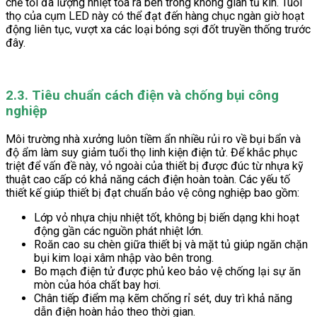
chế tối đa lượng nhiệt tỏa ra bên trong không gian tủ kín. Tuổi
thọ của cụm LED này có thể đạt đến hàng chục ngàn giờ hoạt
động liên tục, vượt xa các loại bóng sợi đốt truyền thống trước
đây.
2.3. Tiêu chuẩn cách điện và chống bụi công
nghiệp
Môi trường nhà xưởng luôn tiềm ẩn nhiều rủi ro về bụi bẩn và
độ ẩm làm suy giảm tuổi thọ linh kiện điện tử. Để khắc phục
triệt để vấn đề này, vỏ ngoài của thiết bị được đúc từ nhựa kỹ
thuật cao cấp có khả năng cách điện hoàn toàn. Các yếu tố
thiết kế giúp thiết bị đạt chuẩn bảo vệ công nghiệp bao gồm:
Lớp vỏ nhựa chịu nhiệt tốt, không bị biến dạng khi hoạt
động gần các nguồn phát nhiệt lớn.
Roăn cao su chèn giữa thiết bị và mặt tủ giúp ngăn chặn
bụi kim loại xâm nhập vào bên trong.
Bo mạch điện tử được phủ keo bảo vệ chống lại sự ăn
mòn của hóa chất bay hơi.
Chân tiếp điểm mạ kẽm chống rỉ sét, duy trì khả năng
dẫn điện hoàn hảo theo thời gian.