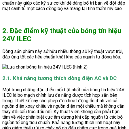
chuẩn này giúp các kỹ sư cơ khí dễ dàng bố trí bản vẽ đột dập
mặt cánh tủ một cách đồng bộ và mang lại tính thẩm mỹ cao.
2. Đặc điểm kỹ thuật của bóng tín hiệu
24V ILEC
Dòng sản phẩm này sở hữu nhiều thông số kỹ thuật vượt trội,
đáp ứng tốt các tiêu chuẩn khắt khe của ngành tự động hóa.
2.1. Khả năng tương thích dòng điện AC và DC
Một trong những đặc điểm nổi bật nhất của bóng tín hiệu 24V
ILEC là bo mạch chỉnh lưu đa năng được tích hợp sẵn bên
trong. Thiết kế này cho phép đèn hoạt động ổn định với cả
nguồn điện xoay chiều và nguồn điện một chiều mà không cần
thay đổi cấu trúc đấu nối. Kỹ thuật viên không cần phải bận
tâm về việc phân biệt cực âm dương khi cấp nguồn từ các bộ
nguồn tổ ong tiêu chuẩn. Khả năng tương thích linh hoạt này
giúp giảm thiểu rủi ro cháy nổ do đấu nhầm cực trong quá trình