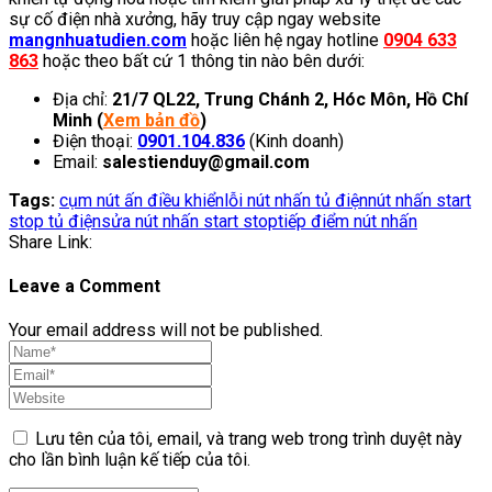
sự cố điện nhà xưởng, hãy truy cập ngay website
mangnhuatudien.com
hoặc liên hệ ngay hotline
0904 633
863
hoặc theo bất cứ 1 thông tin nào bên dưới:
Địa chỉ:
21/7 QL22, Trung Chánh 2, Hóc Môn, Hồ Chí
Minh (
Xem bản đồ
)
Điện thoại:
0901.104.836
(Kinh doanh)
Email:
salestienduy@gmail.com
Tags:
cụm nút ấn điều khiển
lỗi nút nhấn tủ điện
nút nhấn start
stop tủ điện
sửa nút nhấn start stop
tiếp điểm nút nhấn
Share Link:
Leave a Comment
Your email address will not be published.
Lưu tên của tôi, email, và trang web trong trình duyệt này
cho lần bình luận kế tiếp của tôi.