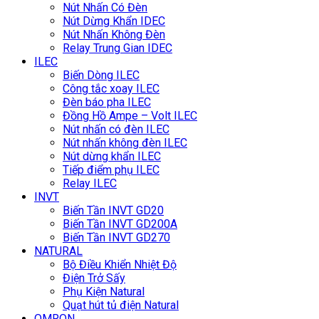
Nút Nhấn Có Đèn
Nút Dừng Khẩn IDEC
Nút Nhấn Không Đèn
Relay Trung Gian IDEC
ILEC
Biến Dòng ILEC
Công tắc xoay ILEC
Đèn báo pha ILEC
Đồng Hồ Ampe – Volt ILEC
Nút nhấn có đèn ILEC
Nút nhấn không đèn ILEC
Nút dừng khẩn ILEC
Tiếp điểm phụ ILEC
Relay ILEC
INVT
Biến Tần INVT GD20
Biến Tần INVT GD200A
Biến Tần INVT GD270
NATURAL
Bộ Điều Khiển Nhiệt Độ
Điện Trở Sấy
Phụ Kiện Natural
Quạt hút tủ điện Natural
OMRON