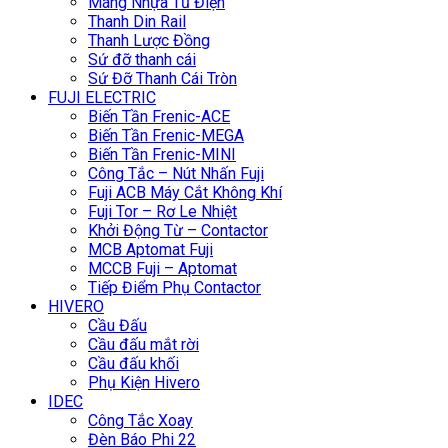
Máng Nhựa Tủ Điện
Thanh Din Rail
Thanh Lược Đồng
Sứ đỡ thanh cái
Sứ Đỡ Thanh Cái Tròn
FUJI ELECTRIC
Biến Tần Frenic-ACE
Biến Tần Frenic-MEGA
Biến Tần Frenic-MINI
Công Tắc – Nút Nhấn Fuji
Fuji ACB Máy Cắt Không Khí
Fuji Tor – Rơ Le Nhiệt
Khởi Động Từ – Contactor
MCB Aptomat Fuji
MCCB Fuji – Aptomat
Tiếp Điểm Phụ Contactor
HIVERO
Cầu Đấu
Cầu đấu mắt rời
Cầu đấu khối
Phụ Kiện Hivero
IDEC
Công Tắc Xoay
Đèn Báo Phi 22