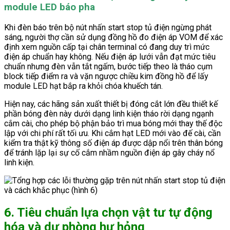
module LED báo pha
Khi đèn báo trên bộ nút nhấn start stop tủ điện ngừng phát
sáng, người thợ cần sử dụng đồng hồ đo điện áp VOM để xác
định xem nguồn cấp tại chân terminal có đang duy trì mức
điện áp chuẩn hay không. Nếu điện áp lưới vẫn đạt mức tiêu
chuẩn nhưng đèn vẫn tắt ngấm, bước tiếp theo là tháo cụm
block tiếp điểm ra và vặn ngược chiều kim đồng hồ để lấy
module LED hạt bắp ra khỏi chóa khuếch tán.
Hiện nay, các hãng sản xuất thiết bị đóng cắt lớn đều thiết kế
phần bóng đèn này dưới dạng linh kiện tháo rời dạng ngạnh
cắm cài, cho phép bộ phận bảo trì mua bóng mới thay thế độc
lập với chi phí rất tối ưu. Khi cắm hạt LED mới vào đế cài, cần
kiểm tra thật kỹ thông số điện áp được dập nổi trên thân bóng
để tránh lặp lại sự cố cắm nhầm nguồn điện áp gây cháy nổ
linh kiện.
6. Tiêu chuẩn lựa chọn vật tư tự động
hóa và dự phòng hư hỏng