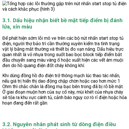
3.1. Dấu hiệu nhận biết bề mặt tiếp điểm bị đánh
lửa, xỉn màu
Để phát hiện sớm lỗi mô ve trên các bộ nút nhấn start stop tủ
điện, người thợ bảo trì cần thường xuyên kiểm tra tình trạng
vật lý bằng mắt thường và thiết bị đo vạn năng. Dấu hiệu trực
quan nhất là vỏ nhựa trong suốt bao bọc block tiếp điểm bắt
đầu chuyển sang màu vàng ố hoặc xuất hiện các vết ám muội
đen do hồ quang điện đốt cháy không khí.
Khi dùng đồng hồ đo điện trở thông mạch lúc thao tác nhấn,
nếu giá trị hiển thị dao động chập chờn hoặc cao hơn mức 1
Ohm thì chắc chắn lá đồng mạ bạc bên trong đã bị rỗ bề mặt.
Ở giai đoạn muộn hơn của sự cố này, mùi khét của nhựa cháy
sẽ tỏa ra khu vực cánh tủ, cảnh báo nguy cơ rò rỉ điện hoặc hỏa
hoạn đang đến rất gần.
3.2. Nguyên nhân phát sinh từ dòng điện điều