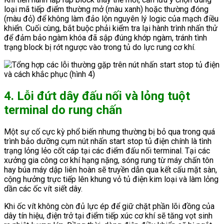
loại mã tiếp điểm thường mở (màu xanh) hoặc thường đóng
(màu đỏ) để không làm đảo lộn nguyên lý logic của mạch điều
khiển. Cuối cùng, bắt buộc phải kiểm tra lại hành trình nhấn thử
để đảm bảo ngàm khóa đã sập đúng khớp ngàm, tránh tình
trạng block bị rớt ngược vào trong tủ do lực rung cơ khí.
4. Lỗi đứt dây đấu nối và lỏng tuột
terminal do rung chấn
Một sự cố cực kỳ phổ biến nhưng thường bị bỏ qua trong quá
trình bảo dưỡng cụm nút nhấn start stop tủ điện chính là tình
trạng lỏng lẻo cốt cáp tại các điểm đấu nối terminal. Tại các
xưởng gia công cơ khí hạng nặng, sóng rung từ máy chấn tôn
hay búa máy dập liên hoàn sẽ truyền dẫn qua kết cấu mặt sàn,
cộng hưởng trực tiếp lên khung vỏ tủ điện kim loại và làm lỏng
dần các ốc vít siết dây.
Khi ốc vít không còn đủ lực ép để giữ chặt phần lõi đồng của
dây tín hiệu, điện trở tại điểm tiếp xúc cơ khí sẽ tăng vọt sinh