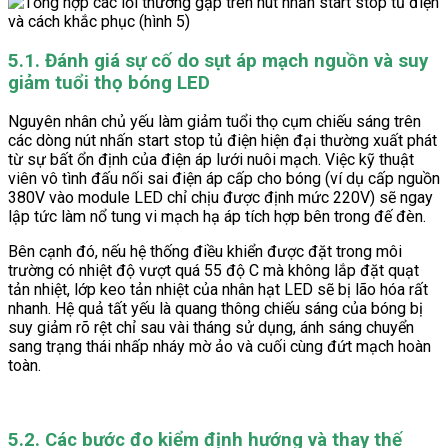
5.1. Đánh giá sự cố do sụt áp mạch nguồn và suy
giảm tuổi thọ bóng LED
Nguyên nhân chủ yếu làm giảm tuổi thọ cụm chiếu sáng trên
các dòng nút nhấn start stop tủ điện hiện đại thường xuất phát
từ sự bất ổn định của điện áp lưới nuôi mạch. Việc kỹ thuật
viên vô tình đấu nối sai điện áp cấp cho bóng (ví dụ cấp nguồn
380V vào module LED chỉ chịu được định mức 220V) sẽ ngay
lập tức làm nổ tung vi mạch hạ áp tích hợp bên trong đế đèn.
Bên cạnh đó, nếu hệ thống điều khiển được đặt trong môi
trường có nhiệt độ vượt quá 55 độ C mà không lắp đặt quạt
tản nhiệt, lớp keo tản nhiệt của nhân hạt LED sẽ bị lão hóa rất
nhanh. Hệ quả tất yếu là quang thông chiếu sáng của bóng bị
suy giảm rõ rệt chỉ sau vài tháng sử dụng, ánh sáng chuyển
sang trạng thái nhấp nháy mờ ảo và cuối cùng đứt mạch hoàn
toàn.
5.2. Các bước đo kiểm định hướng và thay thế