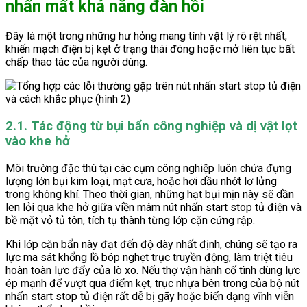
nhấn mất khả năng đàn hồi
Đây là một trong những hư hỏng mang tính vật lý rõ rệt nhất,
khiến mạch điện bị kẹt ở trạng thái đóng hoặc mở liên tục bất
chấp thao tác của người dùng.
2.1. Tác động từ bụi bẩn công nghiệp và dị vật lọt
vào khe hở
Môi trường đặc thù tại các cụm công nghiệp luôn chứa đựng
lượng lớn bụi kim loại, mạt cưa, hoặc hơi dầu nhớt lơ lửng
trong không khí. Theo thời gian, những hạt bụi mịn này sẽ dần
len lỏi qua khe hở giữa viền mâm nút nhấn start stop tủ điện và
bề mặt vỏ tủ tôn, tích tụ thành từng lớp cặn cứng rập.
Khi lớp cặn bẩn này đạt đến độ dày nhất định, chúng sẽ tạo ra
lực ma sát khổng lồ bóp nghẹt trục truyền động, làm triệt tiêu
hoàn toàn lực đẩy của lò xo. Nếu thợ vận hành cố tình dùng lực
ép mạnh để vượt qua điểm kẹt, trục nhựa bên trong của bộ nút
nhấn start stop tủ điện rất dễ bị gãy hoặc biến dạng vĩnh viễn