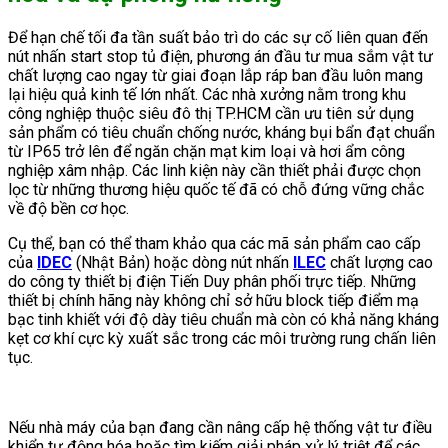
Để hạn chế tối đa tần suất bảo trì do các sự cố liên quan đến
nút nhấn start stop tủ điện, phương án đầu tư mua sắm vật tư
chất lượng cao ngay từ giai đoạn lắp ráp ban đầu luôn mang
lại hiệu quả kinh tế lớn nhất. Các nhà xưởng nằm trong khu
công nghiệp thuộc siêu đô thị TP.HCM cần ưu tiên sử dụng
sản phẩm có tiêu chuẩn chống nước, kháng bụi bẩn đạt chuẩn
từ IP65 trở lên để ngăn chặn mạt kim loại và hơi ẩm công
nghiệp xâm nhập. Các linh kiện này cần thiết phải được chọn
lọc từ những thương hiệu quốc tế đã có chỗ đứng vững chắc
về độ bền cơ học.
Cụ thể, bạn có thể tham khảo qua các mã sản phẩm cao cấp
của
IDEC
(Nhật Bản) hoặc dòng nút nhấn
ILEC
chất lượng cao
do công ty thiết bị điện Tiến Duy phân phối trực tiếp. Những
thiết bị chính hãng này không chỉ sở hữu block tiếp điểm mạ
bạc tinh khiết với độ dày tiêu chuẩn mà còn có khả năng kháng
kẹt cơ khí cực kỳ xuất sắc trong các môi trường rung chấn liên
tục.
Nếu nhà máy của bạn đang cần nâng cấp hệ thống vật tư điều
khiển tự động hóa hoặc tìm kiếm giải pháp xử lý triệt để các