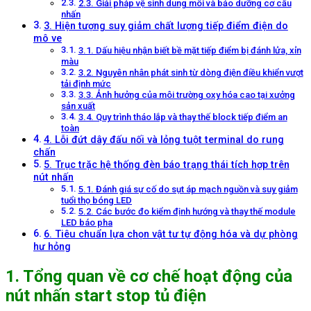
2.3. Giải pháp vệ sinh dung môi và bảo dưỡng cơ cấu
nhấn
3. Hiện tượng suy giảm chất lượng tiếp điểm điện do
mô ve
3.1. Dấu hiệu nhận biết bề mặt tiếp điểm bị đánh lửa, xỉn
màu
3.2. Nguyên nhân phát sinh từ dòng điện điều khiển vượt
tải định mức
3.3. Ảnh hưởng của môi trường oxy hóa cao tại xưởng
sản xuất
3.4. Quy trình tháo lắp và thay thế block tiếp điểm an
toàn
4. Lỗi đứt dây đấu nối và lỏng tuột terminal do rung
chấn
5. Trục trặc hệ thống đèn báo trạng thái tích hợp trên
nút nhấn
5.1. Đánh giá sự cố do sụt áp mạch nguồn và suy giảm
tuổi thọ bóng LED
5.2. Các bước đo kiểm định hướng và thay thế module
LED báo pha
6. Tiêu chuẩn lựa chọn vật tư tự động hóa và dự phòng
hư hỏng
1. Tổng quan về cơ chế hoạt động của
nút nhấn start stop tủ điện