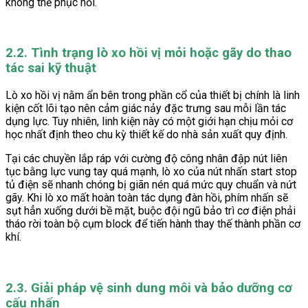
không thể phục hồi.
2.2. Tình trạng lò xo hồi vị mỏi hoặc gãy do thao
tác sai kỹ thuật
Lò xo hồi vị nằm ẩn bên trong phần cổ của thiết bị chính là linh
kiện cốt lõi tạo nên cảm giác nảy đặc trưng sau mỗi lần tác
dụng lực. Tuy nhiên, linh kiện này có một giới hạn chịu mỏi cơ
học nhất định theo chu kỳ thiết kế do nhà sản xuất quy định.
Tại các chuyền lắp ráp với cường độ công nhân đập nút liên
tục bằng lực vung tay quá mạnh, lò xo của nút nhấn start stop
tủ điện sẽ nhanh chóng bị giãn nén quá mức quy chuẩn và nứt
gãy. Khi lò xo mất hoàn toàn tác dụng đàn hồi, phím nhấn sẽ
sụt hẳn xuống dưới bề mặt, buộc đội ngũ bảo trì cơ điện phải
tháo rời toàn bộ cụm block để tiến hành thay thế thành phần cơ
khí.
2.3. Giải pháp vệ sinh dung môi và bảo dưỡng cơ
cấu nhấn