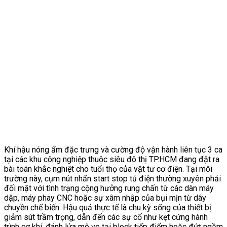
Khí hậu nóng ẩm đặc trưng và cường độ vận hành liên tục 3 ca
tại các khu công nghiệp thuộc siêu đô thị TP.HCM đang đặt ra
bài toán khắc nghiệt cho tuổi thọ của vật tư cơ điện. Tại môi
trường này, cụm nút nhấn start stop tủ điện thường xuyên phải
đối mặt với tình trạng cộng hưởng rung chấn từ các dàn máy
dập, máy phay CNC hoặc sự xâm nhập của bụi mịn từ dây
chuyền chế biến. Hậu quả thực tế là chu kỳ sống của thiết bị
giảm sút trầm trọng, dẫn đến các sự cố như kẹt cứng hành
trình cơ khí, đánh lửa mô ve tại block tiếp điểm hoặc đứt ngầm