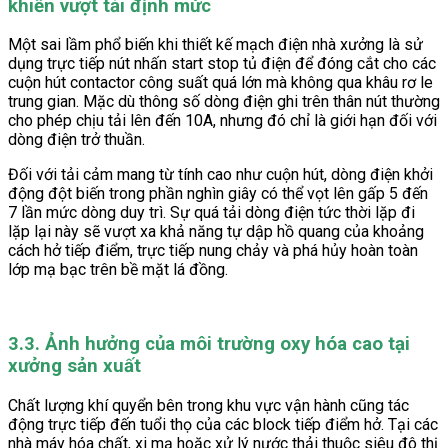
khiển vượt tải định mức
Một sai lầm phổ biến khi thiết kế mạch điện nhà xưởng là sử
dụng trực tiếp nút nhấn start stop tủ điện để đóng cắt cho các
cuộn hút contactor công suất quá lớn mà không qua khâu rơ le
trung gian. Mặc dù thông số dòng điện ghi trên thân nút thường
cho phép chịu tải lên đến 10A, nhưng đó chỉ là giới hạn đối với
dòng điện trở thuần.
Đối với tải cảm mang từ tính cao như cuộn hút, dòng điện khởi
động đột biến trong phần nghìn giây có thể vọt lên gấp 5 đến
7 lần mức dòng duy trì. Sự quá tải dòng điện tức thời lặp đi
lặp lại này sẽ vượt xa khả năng tự dập hồ quang của khoảng
cách hở tiếp điểm, trực tiếp nung chảy và phá hủy hoàn toàn
lớp mạ bạc trên bề mặt lá đồng.
3.3. Ảnh hưởng của môi trường oxy hóa cao tại
xưởng sản xuất
Chất lượng khí quyển bên trong khu vực vận hành cũng tác
động trực tiếp đến tuổi thọ của các block tiếp điểm hở. Tại các
nhà máy hóa chất, xi mạ hoặc xử lý nước thải thuộc siêu đô thị