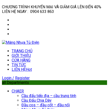
CHƯƠNG TRÌNH KHUYẾN MẠI VÀ GIẢM GIÁ LÊN ĐẾN 40%
LIÊN HỆ NGAY : 0904 633 863
TRANG CHỦ
GIỚI THIỆU
CỬA HÀNG
TIN TỨC
LIÊN HỆ
Hot
Login /
Register
all Departments
CHAER
Cầu đấu tiếp địa – cầu trung tính
Cầu Đấu Chia Dây
Đầu cos – đầu cốt – đầu nối