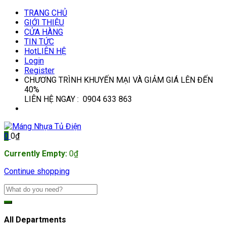
TRANG CHỦ
GIỚI THIỆU
CỬA HÀNG
TIN TỨC
Hot
LIÊN HỆ
Login
Register
CHƯƠNG TRÌNH KHUYẾN MẠI VÀ GIẢM GIÁ LÊN ĐẾN
40%
LIÊN HỆ NGAY : 0904 633 863
0
0
₫
Currently Empty:
0
₫
Continue shopping
All Departments