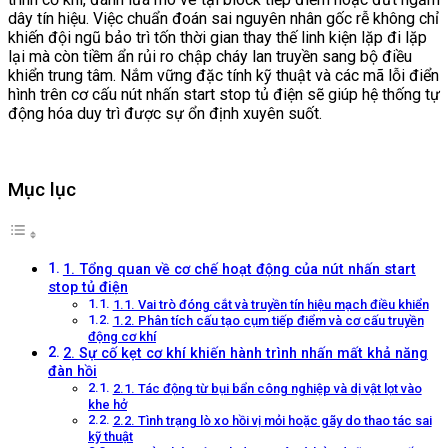
dây tín hiệu. Việc chuẩn đoán sai nguyên nhân gốc rễ không chỉ
khiến đội ngũ bảo trì tốn thời gian thay thế linh kiện lặp đi lặp
lại mà còn tiềm ẩn rủi ro chập cháy lan truyền sang bộ điều
khiển trung tâm. Nắm vững đặc tính kỹ thuật và các mã lỗi điển
hình trên cơ cấu nút nhấn start stop tủ điện sẽ giúp hệ thống tự
động hóa duy trì được sự ổn định xuyên suốt.
Mục lục
1. Tổng quan về cơ chế hoạt động của nút nhấn start
stop tủ điện
1.1. Vai trò đóng cắt và truyền tín hiệu mạch điều khiển
1.2. Phân tích cấu tạo cụm tiếp điểm và cơ cấu truyền
động cơ khí
2. Sự cố kẹt cơ khí khiến hành trình nhấn mất khả năng
đàn hồi
2.1. Tác động từ bụi bẩn công nghiệp và dị vật lọt vào
khe hở
2.2. Tình trạng lò xo hồi vị mỏi hoặc gãy do thao tác sai
kỹ thuật