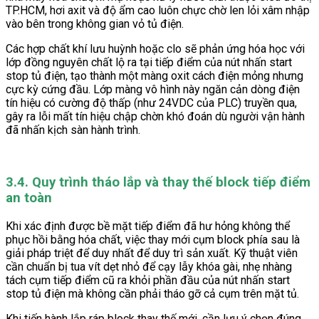
TP.HCM, hơi axit và độ ẩm cao luôn chực chờ len lỏi xâm nhập
vào bên trong không gian vỏ tủ điện.
Các hợp chất khí lưu huỳnh hoặc clo sẽ phản ứng hóa học với
lớp đồng nguyên chất lộ ra tại tiếp điểm của nút nhấn start
stop tủ điện, tạo thành một màng oxit cách điện mỏng nhưng
cực kỳ cứng đầu. Lớp màng vô hình này ngăn cản dòng điện
tín hiệu có cường độ thấp (như 24VDC của PLC) truyền qua,
gây ra lỗi mất tín hiệu chập chờn khó đoán dù người vận hành
đã nhấn kịch sàn hành trình.
3.4. Quy trình tháo lắp và thay thế block tiếp điểm
an toàn
Khi xác định được bề mặt tiếp điểm đã hư hỏng không thể
phục hồi bằng hóa chất, việc thay mới cụm block phía sau là
giải pháp triệt để duy nhất để duy trì sản xuất. Kỹ thuật viên
cần chuẩn bị tua vít dẹt nhỏ để cạy lẫy khóa gài, nhẹ nhàng
tách cụm tiếp điểm cũ ra khỏi phần đầu của nút nhấn start
stop tủ điện mà không cần phải tháo gỡ cả cụm trên mặt tủ.
Khi tiến hành lắp ráp block thay thế mới, cần lưu ý chọn đúng