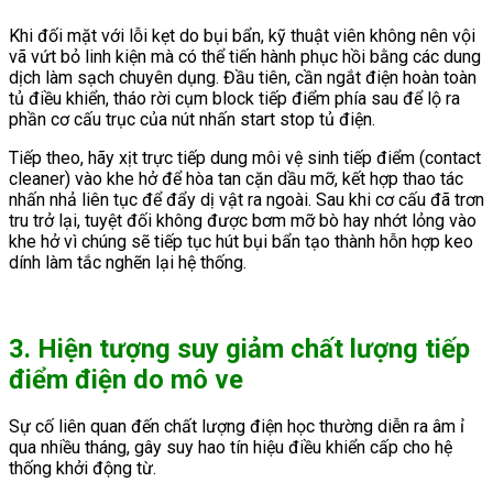
Khi đối mặt với lỗi kẹt do bụi bẩn, kỹ thuật viên không nên vội
vã vứt bỏ linh kiện mà có thể tiến hành phục hồi bằng các dung
dịch làm sạch chuyên dụng. Đầu tiên, cần ngắt điện hoàn toàn
tủ điều khiển, tháo rời cụm block tiếp điểm phía sau để lộ ra
phần cơ cấu trục của nút nhấn start stop tủ điện.
Tiếp theo, hãy xịt trực tiếp dung môi vệ sinh tiếp điểm (contact
cleaner) vào khe hở để hòa tan cặn dầu mỡ, kết hợp thao tác
nhấn nhả liên tục để đẩy dị vật ra ngoài. Sau khi cơ cấu đã trơn
tru trở lại, tuyệt đối không được bơm mỡ bò hay nhớt lỏng vào
khe hở vì chúng sẽ tiếp tục hút bụi bẩn tạo thành hỗn hợp keo
dính làm tắc nghẽn lại hệ thống.
3. Hiện tượng suy giảm chất lượng tiếp
điểm điện do mô ve
Sự cố liên quan đến chất lượng điện học thường diễn ra âm ỉ
qua nhiều tháng, gây suy hao tín hiệu điều khiển cấp cho hệ
thống khởi động từ.