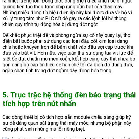
ra nhiệt lượng lớn. Đồng thời, dòng điện điều khiển sẽ bị ngắt
quãng liên tục theo từng nhịp rung bần bật của thân máy.
Những nhiễu động tín hiệu điện áp này khi được đưa về bộ vi
xử lý trung tâm như PLC rất dễ gây ra các lệnh lỗi hệ thống,
khiến quy trình tự động hóa bị dừng đột ngột.
Để khắc phục triệt để và phòng ngừa sự cố này quay lại, thợ
điện bắt buộc phải sử dụng các loại đầu cốt kim loại dạng
chỉa hoặc khuyên tròn để bấm chặt vào đầu sợi cáp trước khi
đưa vào bắt vít. Hơn nữa, việc tuân thủ sử dụng tua vít lực để
siết ốc đạt chuẩn mô men xoắn, kết hợp cùng dây thít nhựa bó
gọn gàng bó cáp tín hiệu sẽ hạn chế tối đa biên độ đung đưa,
ngăn chặn tình trạng đứt ngầm dây đồng bên trong.
5. Trục trặc hệ thống đèn báo trạng thái
tích hợp trên nút nhấn
Các dòng thiết bị có tích hợp sẵn module chiếu sáng giúp kỹ
sư dễ dàng quan sát trạng thái máy móc, nhưng bộ phận này
cũng phát sinh những mã lỗi riêng biệt.