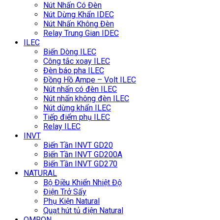
Nút Nhấn Có Đèn
Nút Dừng Khẩn IDEC
Nút Nhấn Không Đèn
Relay Trung Gian IDEC
ILEC
Biến Dòng ILEC
Công tắc xoay ILEC
Đèn báo pha ILEC
Đồng Hồ Ampe – Volt ILEC
Nút nhấn có đèn ILEC
Nút nhấn không đèn ILEC
Nút dừng khẩn ILEC
Tiếp điểm phụ ILEC
Relay ILEC
INVT
Biến Tần INVT GD20
Biến Tần INVT GD200A
Biến Tần INVT GD270
NATURAL
Bộ Điều Khiển Nhiệt Độ
Điện Trở Sấy
Phụ Kiện Natural
Quạt hút tủ điện Natural
OMRON