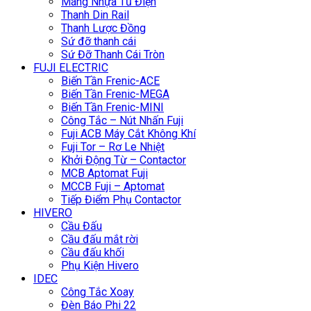
Máng Nhựa Tủ Điện
Thanh Din Rail
Thanh Lược Đồng
Sứ đỡ thanh cái
Sứ Đỡ Thanh Cái Tròn
FUJI ELECTRIC
Biến Tần Frenic-ACE
Biến Tần Frenic-MEGA
Biến Tần Frenic-MINI
Công Tắc – Nút Nhấn Fuji
Fuji ACB Máy Cắt Không Khí
Fuji Tor – Rơ Le Nhiệt
Khởi Động Từ – Contactor
MCB Aptomat Fuji
MCCB Fuji – Aptomat
Tiếp Điểm Phụ Contactor
HIVERO
Cầu Đấu
Cầu đấu mắt rời
Cầu đấu khối
Phụ Kiện Hivero
IDEC
Công Tắc Xoay
Đèn Báo Phi 22