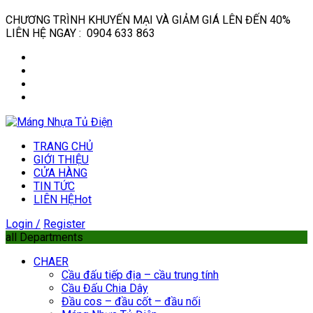
CHƯƠNG TRÌNH KHUYẾN MẠI VÀ GIẢM GIÁ LÊN ĐẾN 40%
LIÊN HỆ NGAY : 0904 633 863
TRANG CHỦ
GIỚI THIỆU
CỬA HÀNG
TIN TỨC
LIÊN HỆ
Hot
Login /
Register
all Departments
CHAER
Cầu đấu tiếp địa – cầu trung tính
Cầu Đấu Chia Dây
Đầu cos – đầu cốt – đầu nối