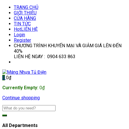
TRANG CHỦ
GIỚI THIỆU
CỬA HÀNG
TIN TỨC
Hot
LIÊN HỆ
Login
Register
CHƯƠNG TRÌNH KHUYẾN MẠI VÀ GIẢM GIÁ LÊN ĐẾN
40%
LIÊN HỆ NGAY : 0904 633 863
0
0
₫
Currently Empty:
0
₫
Continue shopping
All Departments