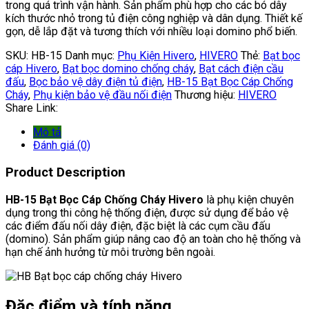
trong quá trình vận hành. Sản phẩm phù hợp cho các bó dây
kích thước nhỏ trong tủ điện công nghiệp và dân dụng. Thiết kế
gọn, dễ lắp đặt và tương thích với nhiều loại domino phổ biến.
SKU:
HB-15
Danh mục:
Phụ Kiện Hivero
,
HIVERO
Thẻ:
Bạt bọc
cáp Hivero
,
Bạt bọc domino chống cháy
,
Bạt cách điện cầu
đấu
,
Bọc bảo vệ dây điện tủ điện
,
HB-15 Bạt Bọc Cáp Chống
Cháy
,
Phụ kiện bảo vệ đầu nối điện
Thương hiệu:
HIVERO
Share Link:
Mô tả
Đánh giá (0)
Product Description
HB-15 Bạt Bọc Cáp Chống Cháy Hivero
là phụ kiện chuyên
dụng trong thi công hệ thống điện, được sử dụng để bảo vệ
các điểm đấu nối dây điện, đặc biệt là các cụm cầu đấu
(domino). Sản phẩm giúp nâng cao độ an toàn cho hệ thống và
hạn chế ảnh hưởng từ môi trường bên ngoài.
Đặc điểm và tính năng