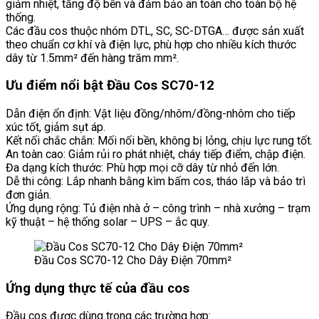
giảm nhiệt, tăng độ bền và đảm bảo an toàn cho toàn bộ hệ
thống.
Các đầu cos thuộc nhóm DTL, SC, SC-DTGA… được sản xuất
theo chuẩn cơ khí và điện lực, phù hợp cho nhiều kích thước
dây từ 1.5mm² đến hàng trăm mm².
Ưu điểm nổi bật Đầu Cos SC70-12
Dẫn điện ổn định: Vật liệu đồng/nhôm/đồng-nhôm cho tiếp
xúc tốt, giảm sụt áp.
Kết nối chắc chắn: Mối nối bền, không bị lỏng, chịu lực rung tốt.
An toàn cao: Giảm rủi ro phát nhiệt, cháy tiếp điểm, chập điện.
Đa dạng kích thước: Phù hợp mọi cỡ dây từ nhỏ đến lớn.
Dễ thi công: Lắp nhanh bằng kìm bấm cos, tháo lắp và bảo trì
đơn giản.
Ứng dụng rộng: Tủ điện nhà ở – công trình – nhà xưởng – trạm
kỹ thuật – hệ thống solar – UPS – ắc quy.
Đầu Cos SC70-12 Cho Dây Điện 70mm²
Ứng dụng thực tế của đầu cos
Đầu cos được dùng trong các trường hợp: