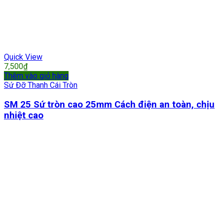
Quick View
7,500
₫
Thêm vào giỏ hàng
Sứ Đỡ Thanh Cái Tròn
SM 25 Sứ tròn cao 25mm Cách điện an toàn, chịu
nhiệt cao