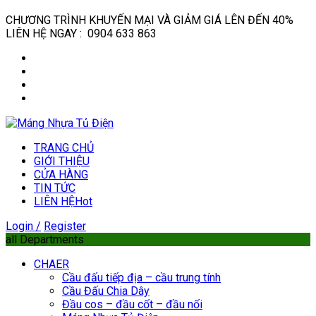
CHƯƠNG TRÌNH KHUYẾN MẠI VÀ GIẢM GIÁ LÊN ĐẾN 40%
LIÊN HỆ NGAY : 0904 633 863
TRANG CHỦ
GIỚI THIỆU
CỬA HÀNG
TIN TỨC
LIÊN HỆ
Hot
Login /
Register
all Departments
CHAER
Cầu đấu tiếp địa – cầu trung tính
Cầu Đấu Chia Dây
Đầu cos – đầu cốt – đầu nối