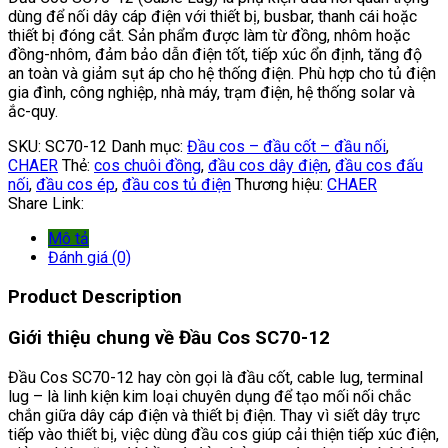
dùng để nối dây cáp điện với thiết bị, busbar, thanh cái hoặc
thiết bị đóng cắt. Sản phẩm được làm từ đồng, nhôm hoặc
đồng-nhôm, đảm bảo dẫn điện tốt, tiếp xúc ổn định, tăng độ
an toàn và giảm sụt áp cho hệ thống điện. Phù hợp cho tủ điện
gia đình, công nghiệp, nhà máy, trạm điện, hệ thống solar và
ắc-quy.
SKU:
SC70-12
Danh mục:
Đầu cos – đầu cốt – đầu nối
,
CHAER
Thẻ:
cos chuôi đồng
,
đầu cos dây điện
,
đầu cos đấu
nối
,
đầu cos ép
,
đầu cos tủ điện
Thương hiệu:
CHAER
Share Link:
Mô tả
Đánh giá (0)
Product Description
Giới thiệu chung về Đầu Cos SC70-12
Đầu Cos SC70-12 hay còn gọi là đầu cốt, cable lug, terminal
lug – là linh kiện kim loại chuyên dụng để tạo mối nối chắc
chắn giữa dây cáp điện và thiết bị điện. Thay vì siết dây trực
tiếp vào thiết bị, việc dùng đầu cos giúp cải thiện tiếp xúc điện,