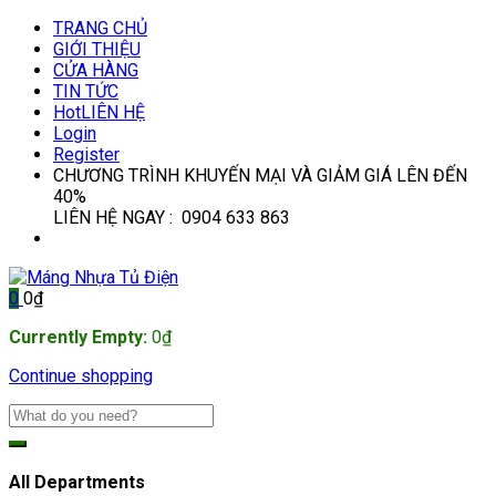
TRANG CHỦ
GIỚI THIỆU
CỬA HÀNG
TIN TỨC
Hot
LIÊN HỆ
Login
Register
CHƯƠNG TRÌNH KHUYẾN MẠI VÀ GIẢM GIÁ LÊN ĐẾN
40%
LIÊN HỆ NGAY : 0904 633 863
0
0
₫
Currently Empty:
0
₫
Continue shopping
All Departments