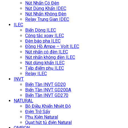
Nút Nhấn Có Đèn
Nút Dừng Khẩn IDEC
Nút Nhấn Không Đèn
Relay Trung Gian IDEC
ILEC
Biến Dòng ILEC
Công tắc xoay ILEC
Đèn báo pha ILEC
Đồng Hồ Ampe – Volt ILEC
Nút nhấn có đèn ILEC
Nút nhấn không đèn ILEC
Nút dừng khẩn ILEC
Tiếp điểm phụ ILEC
Relay ILEC
INVT
Biến Tần INVT GD20
Biến Tần INVT GD200A
Biến Tần INVT GD270
NATURAL
Bộ Điều Khiển Nhiệt Độ
Điện Trở Sấy
Phụ Kiện Natural
Quạt hút tủ điện Natural
OMRON