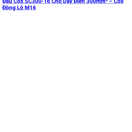
Đầu Cos SC300-16 Cho Dây Điện 300mm² – Cos
Đồng Lỗ M16