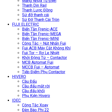
Máng Nhựa Tủ Điện
Thanh Din Rail
Thanh Lược Đồng
Sứ đỡ thanh cái
Sứ Đỡ Thanh Cái Tròn
FUJI ELECTRIC
Biến Tần Frenic-ACE
Biến Tần Frenic-MEGA
Biến Tần Frenic-MINI
Công Tắc – Nút Nhấn Fuji
Fuji ACB Máy Cắt Không Khí
Fuji Tor – Rơ Le Nhiệt
Khởi Động Từ – Contactor
MCB Aptomat Fuji
MCCB Fuji – Aptomat
Tiếp Điểm Phụ Contactor
HIVERO
Cầu Đấu
Cầu đấu mắt rời
Cầu đấu khối
Phụ Kiện Hivero
IDEC
Công Tắc Xoay
Đèn Báo Phi 22