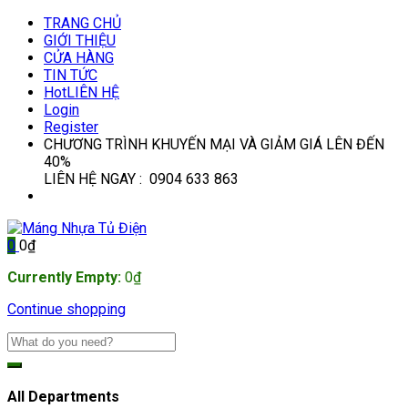
TRANG CHỦ
GIỚI THIỆU
CỬA HÀNG
TIN TỨC
Hot
LIÊN HỆ
Login
Register
CHƯƠNG TRÌNH KHUYẾN MẠI VÀ GIẢM GIÁ LÊN ĐẾN
40%
LIÊN HỆ NGAY : 0904 633 863
0
0
₫
Currently Empty:
0
₫
Continue shopping
All Departments