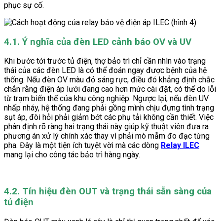
phục sự cố.
4.1. Ý nghĩa của đèn LED cảnh báo OV và UV
Khi bước tới trước tủ điện, thợ bảo trì chỉ cần nhìn vào trạng
thái của các đèn LED là có thể đoán ngay được bệnh của hệ
thống. Nếu đèn OV màu đỏ sáng rực, điều đó khẳng định chắc
chắn rằng điện áp lưới đang cao hơn mức cài đặt, có thể do lỗi
từ trạm biến thế của khu công nghiệp. Ngược lại, nếu đèn UV
nhấp nháy, hệ thống đang phải gồng mình chịu đựng tình trạng
sụt áp, đòi hỏi phải giảm bớt các phụ tải không cần thiết. Việc
phân định rõ ràng hai trạng thái này giúp kỹ thuật viên đưa ra
phương án xử lý chính xác thay vì phải mò mẫm đo đạc từng
pha. Đây là một tiện ích tuyệt vời mà các dòng
Relay ILEC
mang lại cho công tác bảo trì hàng ngày.
4.2. Tín hiệu đèn OUT và trạng thái sẵn sàng của
tủ điện