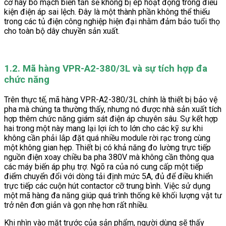
cơ hay bo mạch biến tần sẽ không bị ép hoạt động trong điều
kiện điện áp sai lệch. Đây là một thành phần không thể thiếu
trong các tủ điện công nghiệp hiện đại nhằm đảm bảo tuổi thọ
cho toàn bộ dây chuyền sản xuất.
1.2. Mã hàng VPR-A2-380/3L và sự tích hợp đa
chức năng
Trên thực tế, mã hàng VPR-A2-380/3L chính là thiết bị bảo vệ
pha mà chúng ta thường thấy, nhưng nó được nhà sản xuất tích
hợp thêm chức năng giám sát điện áp chuyên sâu. Sự kết hợp
hai trong một này mang lại lợi ích to lớn cho các kỹ sư khi
không cần phải lắp đặt quá nhiều module rời rạc trong cùng
một không gian hẹp. Thiết bị có khả năng đo lường trực tiếp
nguồn điện xoay chiều ba pha 380V mà không cần thông qua
các máy biến áp phụ trợ. Ngõ ra của nó cung cấp một tiếp
điểm chuyển đổi với dòng tải định mức 5A, đủ để điều khiển
trực tiếp các cuộn hút contactor cỡ trung bình. Việc sử dụng
một mã hàng đa năng giúp quá trình thống kê khối lượng vật tư
trở nên đơn giản và gọn nhẹ hơn rất nhiều.
Khi nhìn vào mặt trước của sản phẩm, người dùng sẽ thấy