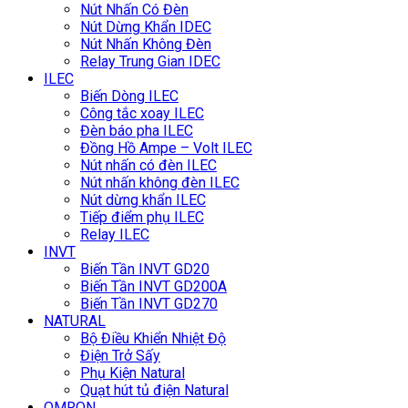
Nút Nhấn Có Đèn
Nút Dừng Khẩn IDEC
Nút Nhấn Không Đèn
Relay Trung Gian IDEC
ILEC
Biến Dòng ILEC
Công tắc xoay ILEC
Đèn báo pha ILEC
Đồng Hồ Ampe – Volt ILEC
Nút nhấn có đèn ILEC
Nút nhấn không đèn ILEC
Nút dừng khẩn ILEC
Tiếp điểm phụ ILEC
Relay ILEC
INVT
Biến Tần INVT GD20
Biến Tần INVT GD200A
Biến Tần INVT GD270
NATURAL
Bộ Điều Khiển Nhiệt Độ
Điện Trở Sấy
Phụ Kiện Natural
Quạt hút tủ điện Natural
OMRON