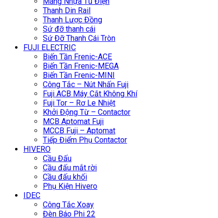
Máng Nhựa Tủ Điện
Thanh Din Rail
Thanh Lược Đồng
Sứ đỡ thanh cái
Sứ Đỡ Thanh Cái Tròn
FUJI ELECTRIC
Biến Tần Frenic-ACE
Biến Tần Frenic-MEGA
Biến Tần Frenic-MINI
Công Tắc – Nút Nhấn Fuji
Fuji ACB Máy Cắt Không Khí
Fuji Tor – Rơ Le Nhiệt
Khởi Động Từ – Contactor
MCB Aptomat Fuji
MCCB Fuji – Aptomat
Tiếp Điểm Phụ Contactor
HIVERO
Cầu Đấu
Cầu đấu mắt rời
Cầu đấu khối
Phụ Kiện Hivero
IDEC
Công Tắc Xoay
Đèn Báo Phi 22