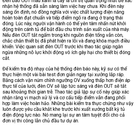
Đèn báo OUT màu xanh lá cây là chỉ thị quan trọng nhất để xác
nhận hệ thống đã sẵn sàng làm việc hay chưa. Khi đèn này
sáng ổn định, nó đồng nghĩa với việc chất lượng điện năng
hoàn toàn đạt chuẩn và tiếp điểm ngõ ra đang ở trạng thái
đóng. Lúc này, người vận hành có thể yên tâm nhấn nút khởi
động trên cánh tủ để bắt đầu chu trình sản xuất của nhà máy.
Nếu đèn OUT tắt ngấm trong khi nguồn điện tổng vẫn còn,
chắc chắn thiết bị đã phát hiện ra lỗi và đang khóa mạch điều
khiển. Việc quan sát đèn OUT trước khi thao tác giúp ngăn
ngừa những nỗ lực khởi động vô ích gây hại cho thiết bị đóng
cắt.
Để kiểm tra độ nhạy của hệ thống đèn báo này, kỹ sư có thể
thực hiện một vài bài test đơn giản ngay tại xưởng lắp ráp.
Bằng cách vặn núm chỉnh ngưỡng OV xuống thấp hơn điện áp
thực tế của lưới, đèn OV sẽ lập tức sáng và đèn OUT sẽ tắt
sau khoảng thời gian trễ. Thao tác giả lập sự cố này giúp xác
nhận rằng vi mạch xử lý và cơ cấu tiếp điểm vẫn đang phối
hợp làm việc hoàn hảo. Những bài kiểm tra thực chứng như vậy
luôn được yêu cầu khắt khe trước khi xuất xưởng bất kỳ tủ
điện động lực nào. Nó mang lại sự an tâm tuyệt đối cho cả
đơn vị thi công lẫn chủ đầu tư dự án.