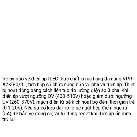
Relay bảo vệ điện áp ILEC thực chất là mã hàng đa năng VPR-
A2-380/3L, tích hợp cả chức năng bảo vệ pha và điện áp. Thiết
bị hoạt động bằng cách liên tục đo lường điện áp 3 pha. Khi
điện áp vượt ngưỡng OV (400-510V) hoặc giảm dưới ngưỡng
UV (260-370V), mạch điện tử sẽ kích hoạt bộ đếm thời gian trễ
(0.1-20s). Nếu sự cố kéo dài, rơ le sẽ ngắt tiếp điểm ngõ ra
(5A) để bảo vệ động cơ, và tự động reset khi điện áp ổn định
trở lại.