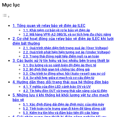
Mục lục
1. Tổng quan về relay bảo vệ điện áp ILEC
1.1. Khái niệm cơ bản về rơ le bảo vệ điện áp
1.2. Mã hàng VPR-A2-380/3L và sự tích hợp đa chức năng
2. Cơ chế hoạt động của relay bảo vệ điện áp ILEC khi lưới
điện bất thường
2.1. Quá trình nhận diện tình trạng quá áp (Over Voltage)
2.2. Quá trình phát hiện hiện tượng sụt áp (Under Voltage)
2.3. Trạng thái đóng ngắt tiếp điểm ngõ ra an toàn
3. Các bước xử lý tín hiệu và lọc nhiễu bên trong thiết bị
3.1. Đo lường và so sánh biên độ điện áp thực tế
3.2. Bộ định thời gian trễ chống tác động giả
3.3. Chu trình tự động phục hồi (Auto-reset) sau sự cố
3.4. Sự phối hợp giữa vi mạch và cơ cấu điện từ
4. Hướng dẫn theo dõi trạng thái qua hệ thống đèn báo
4.1. Ý nghĩa của đèn LED cảnh báo OV và UV
4.2. Tín hiệu đèn OUT và trạng thái sẵn sàng của tủ điện
5. Những lưu ý khi thống kê khối lượng vật tư cho mạch
bảo vệ
5.1. Xác định đúng dải điện áp định mức của nhà máy
5.2. Tính toán rơ le trung gian đi kèm để tăng dòng cắt
5.3. Kiểm tra tồn kho và đảm bảo tiến độ cấp hàng