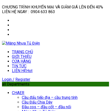
CHƯƠNG TRÌNH KHUYẾN MẠI VÀ GIẢM GIÁ LÊN ĐẾN 40%
LIÊN HỆ NGAY : 0904 633 863
TRANG CHỦ
GIỚI THIỆU
CỬA HÀNG
TIN TỨC
LIÊN HỆ
Hot
Login /
Register
all Departments
CHAER
Cầu đấu tiếp địa – cầu trung tính
Cầu Đấu Chia Dây
Đầu cos – đầu cốt – đầu nối