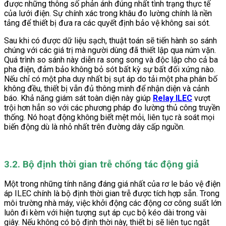
được những thông số phản ánh đúng nhất tình trạng thực tế
của lưới điện. Sự chính xác trong khâu đo lường chính là nền
tảng để thiết bị đưa ra các quyết định bảo vệ không sai sót.
Sau khi có được dữ liệu sạch, thuật toán sẽ tiến hành so sánh
chúng với các giá trị mà người dùng đã thiết lập qua núm vặn.
Quá trình so sánh này diễn ra song song và độc lập cho cả ba
pha điện, đảm bảo không bỏ sót bất kỳ sự bất đối xứng nào.
Nếu chỉ có một pha duy nhất bị sụt áp do tải một pha phân bố
không đều, thiết bị vẫn đủ thông minh để nhận diện và cảnh
báo. Khả năng giám sát toàn diện này giúp
Relay ILEC
vượt
trội hơn hẳn so với các phương pháp đo lường thủ công truyền
thống. Nó hoạt động không biết mệt mỏi, liên tục rà soát mọi
biến động dù là nhỏ nhất trên đường dây cấp nguồn.
3.2. Bộ định thời gian trễ chống tác động giả
Một trong những tính năng đáng giá nhất của rơ le bảo vệ điện
áp ILEC chính là bộ định thời gian trễ được tích hợp sẵn. Trong
môi trường nhà máy, việc khởi động các động cơ công suất lớn
luôn đi kèm với hiện tượng sụt áp cục bộ kéo dài trong vài
giây. Nếu không có bộ định thời này, thiết bị sẽ liên tục ngắt