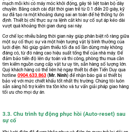
mạch mỗi khi có máy móc khởi động, gây tê liệt toàn bộ dây
chuyền. Bằng cách cài đặt thời gian trễ từ 0.1 đến 20 giây, kỹ
sư đã tạo ra một khoảng dung sai an toàn để hệ thống tự ổn
định. Thiết bị chỉ thực sự ra lệnh cắt khi sự cố sụt áp kéo dài
vượt quá khoảng thời gian dung sai này.
Cơ chế lọc nhiễu bằng thời gian này giúp phân biệt rõ ràng giữa
một sự cố thực sự và một hiện tượng vật lý bình thường của
lưới điện. Nó giúp giảm thiểu tối đa số lần dừng máy không
đáng có, từ đó nâng cao hiệu suất tổng thể của nhà máy. Để
đảm bảo tiến độ lên dự toán và thi công, phòng thu mua cần
tìm kiếm nguồn cung cấp vật tư uy tín, sẵn hàng số lượng lớn.
Quý khách hàng có thể liên hệ ngay thiết bị điện Tiến Duy qua
hotline
0904.633.863
(
Mr. Ninh
) để nhận báo giá sỉ thiết bị
bảo vệ với mức chiết khấu tốt nhất thị trường. Chúng tôi luôn
sẵn sàng hỗ trợ kiểm tra tồn kho và tư vấn giải pháp giao hàng
tối ưu cho mọi dự án.
3.3. Chu trình tự động phục hồi (Auto-reset) sau
sự cố