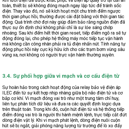
Khi lưới điện đã được khắc phục và điện áp quay trở lại dải an
toàn, thiết bị sẽ không đóng mạch ngay lập tức để tránh sốc
điện. Thay vào đó, nó sẽ kích hoạt một chu trình đếm ngược
thời gian phục hồi, thường được cài đặt bằng với thời gian tác
động. Quá trình chờ đợi này giúp đảm bảo rằng nguồn điện đã
thực sự ổn định chứ không phải chỉ là sự lóe sáng chớp
nhoáng. Sau khi đếm hết thời gian reset, tiếp điểm ngõ ra sẽ tự
động đóng lại, cho phép hệ thống máy móc tiếp tục vận hành
mà không cần công nhân phải ra tủ điện nhấn nút. Tính năng tự
động phục hồi này cực kỳ hữu ích cho các trạm bơm vùng sâu
vùng xa, nơi không có người trực vận hành thường xuyên.
3.4. Sự phối hợp giữa vi mạch và cơ cấu điện từ
Sự hoàn hảo trong cách hoạt động của relay bảo vệ điện áp
ILEC đến từ sự kết hợp nhịp nhàng giữa bộ não điện tử và cơ
bắp cơ khí. Vi mạch đóng vai trò như một trung tâm chỉ huy,
liên tục phân tích dữ liệu và đưa ra các quyết định logic dựa
trên thuật toán. Trong khi đó, cuộn hút điện từ và hệ thống tiếp
điểm đóng vai trò là người thi hành mệnh lệnh, trực tiếp cắt đứt
dòng điện vật lý. Khi vi mạch phát lệnh, dòng điện nuôi cuộn
hút sẽ bị ngắt, giải phóng năng lượng từ trường để lò xo đẩy