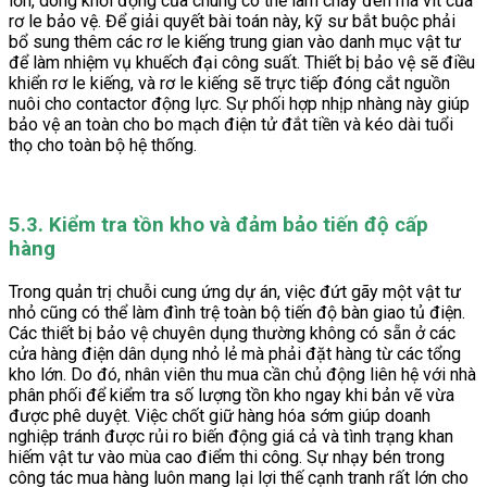
lớn, dòng khởi động của chúng có thể làm cháy đen má vít của
rơ le bảo vệ. Để giải quyết bài toán này, kỹ sư bắt buộc phải
bổ sung thêm các rơ le kiếng trung gian vào danh mục vật tư
để làm nhiệm vụ khuếch đại công suất. Thiết bị bảo vệ sẽ điều
khiển rơ le kiếng, và rơ le kiếng sẽ trực tiếp đóng cắt nguồn
nuôi cho contactor động lực. Sự phối hợp nhịp nhàng này giúp
bảo vệ an toàn cho bo mạch điện tử đắt tiền và kéo dài tuổi
thọ cho toàn bộ hệ thống.
5.3. Kiểm tra tồn kho và đảm bảo tiến độ cấp
hàng
Trong quản trị chuỗi cung ứng dự án, việc đứt gãy một vật tư
nhỏ cũng có thể làm đình trệ toàn bộ tiến độ bàn giao tủ điện.
Các thiết bị bảo vệ chuyên dụng thường không có sẵn ở các
cửa hàng điện dân dụng nhỏ lẻ mà phải đặt hàng từ các tổng
kho lớn. Do đó, nhân viên thu mua cần chủ động liên hệ với nhà
phân phối để kiểm tra số lượng tồn kho ngay khi bản vẽ vừa
được phê duyệt. Việc chốt giữ hàng hóa sớm giúp doanh
nghiệp tránh được rủi ro biến động giá cả và tình trạng khan
hiếm vật tư vào mùa cao điểm thi công. Sự nhạy bén trong
công tác mua hàng luôn mang lại lợi thế cạnh tranh rất lớn cho