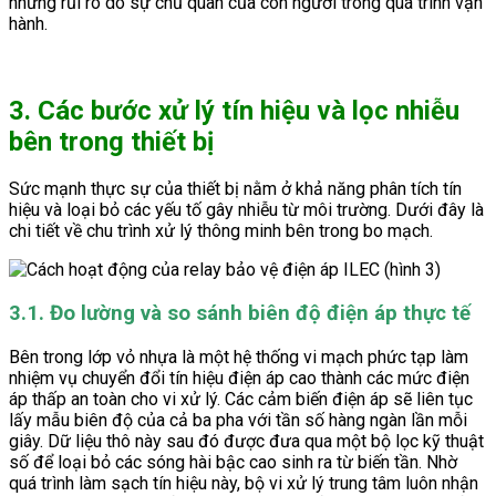
những rủi ro do sự chủ quan của con người trong quá trình vận
hành.
3. Các bước xử lý tín hiệu và lọc nhiễu
bên trong thiết bị
Sức mạnh thực sự của thiết bị nằm ở khả năng phân tích tín
hiệu và loại bỏ các yếu tố gây nhiễu từ môi trường. Dưới đây là
chi tiết về chu trình xử lý thông minh bên trong bo mạch.
3.1. Đo lường và so sánh biên độ điện áp thực tế
Bên trong lớp vỏ nhựa là một hệ thống vi mạch phức tạp làm
nhiệm vụ chuyển đổi tín hiệu điện áp cao thành các mức điện
áp thấp an toàn cho vi xử lý. Các cảm biến điện áp sẽ liên tục
lấy mẫu biên độ của cả ba pha với tần số hàng ngàn lần mỗi
giây. Dữ liệu thô này sau đó được đưa qua một bộ lọc kỹ thuật
số để loại bỏ các sóng hài bậc cao sinh ra từ biến tần. Nhờ
quá trình làm sạch tín hiệu này, bộ vi xử lý trung tâm luôn nhận