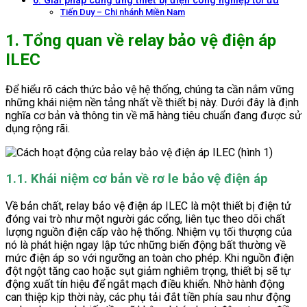
6. Giải pháp cung ứng thiết bị điện công nghiệp tối ưu
Tiến Duy – Chi nhánh Miền Nam
1. Tổng quan về relay bảo vệ điện áp
ILEC
Để hiểu rõ cách thức bảo vệ hệ thống, chúng ta cần nắm vững
những khái niệm nền tảng nhất về thiết bị này. Dưới đây là định
nghĩa cơ bản và thông tin về mã hàng tiêu chuẩn đang được sử
dụng rộng rãi.
1.1. Khái niệm cơ bản về rơ le bảo vệ điện áp
Về bản chất, relay bảo vệ điện áp ILEC là một thiết bị điện tử
đóng vai trò như một người gác cổng, liên tục theo dõi chất
lượng nguồn điện cấp vào hệ thống. Nhiệm vụ tối thượng của
nó là phát hiện ngay lập tức những biến động bất thường về
mức điện áp so với ngưỡng an toàn cho phép. Khi nguồn điện
đột ngột tăng cao hoặc sụt giảm nghiêm trọng, thiết bị sẽ tự
động xuất tín hiệu để ngắt mạch điều khiển. Nhờ hành động
can thiệp kịp thời này, các phụ tải đắt tiền phía sau như động