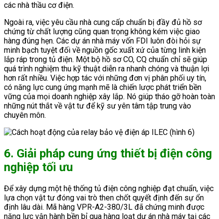
các nhà thầu cơ điện.
Ngoài ra, việc yêu cầu nhà cung cấp chuẩn bị đầy đủ hồ sơ
chứng từ chất lượng cũng quan trọng không kém việc giao
hàng đúng hẹn. Các dự án nhà máy vốn FDI luôn đòi hỏi sự
minh bạch tuyệt đối về nguồn gốc xuất xứ của từng linh kiện
lắp ráp trong tủ điện. Một bộ hồ sơ CO, CQ chuẩn chỉ sẽ giúp
quá trình nghiệm thu kỹ thuật diễn ra nhanh chóng và thuận lợi
hơn rất nhiều. Việc hợp tác với những đơn vị phân phối uy tín,
có năng lực cung ứng mạnh mẽ là chiến lược phát triển bền
vững của mọi doanh nghiệp xây lắp. Nó giúp tháo gỡ hoàn toàn
những nút thắt về vật tư để kỹ sư yên tâm tập trung vào
chuyên môn.
6. Giải pháp cung ứng thiết bị điện công
nghiệp tối ưu
Để xây dựng một hệ thống tủ điện công nghiệp đạt chuẩn, việc
lựa chọn vật tư đóng vai trò then chốt quyết định đến sự ổn
định lâu dài. Mã hàng VPR-A2-380/3L đã chứng minh được
năng lực vận hành bền bỉ qua hàng loạt dự án nhà máy tại các