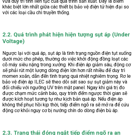
vừa duy trì tính liên tục của quá trình sản xuất. Đây là điểm
khác biệt lớn nhất giữa các thiết bị bảo vệ điện tử hiện đại so
với các loại cầu chì truyền thống.
2.2. Quá trình phát hiện hiện tượng sụt áp (Under
Voltage)
Ngược lại với quá áp, sụt áp là tình trạng nguồn điện tụt xuống
dưới mức cho phép, thường do việc khởi động đồng loạt các
cỗ máy siêu nặng trong xưởng. Khi điện áp giảm sâu, động cơ
sẽ phải rút một lượng dòng điện lớn hơn rất nhiều để duy trì
momen xoắn, dẫn đến tình trạng quá nhiệt nghiêm trọng. Rơ le
bảo vệ điện áp ILEC sẽ theo dõi sát sao sự sụt giảm này và
đối chiếu với ngưỡng UV trên mặt panel. Ngay khi giá trị đo
được chạm mức cảnh báo, quy trình đếm ngược thời gian sẽ
được kích hoạt tương tự như kịch bản quá áp. Nếu điện áp
không thể phục hồi kịp thời, tiếp điểm ngõ ra sẽ mở ra để cứu
động cơ khỏi nguy cơ bị nướng chín do dòng điện bù áp.
2.3. Trạng thái đóng ngắt tiếp điểm ngõ ra an