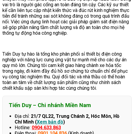
vai trò là người gác cổng an toàn đáng tin cậy. Các kỹ sư thiết
kế cần liên tục cập nhật kiến thức và đúc rút kinh nghiệm thực
tiễn để tránh những sai sót không đáng có trong quá trình đấu
nối. Việc ứng dụng linh hoạt các giải pháp giám sát điện năng
sẽ góp phần nâng tầm chất lượng và độ an toàn cho mọi hệ
thống tự động hóa công nghiệp.
Tiến Duy tự hào là tổng kho phân phối sỉ thiết bị điện công
nghiệp với năng lực cung ứng vật tư mạnh mẽ cho các dự án
quy mô lớn. Chúng tôi cam kết giao hàng chành xe hỏa tốc
trong ngày, đi kèm đầy đủ hồ sơ chứng từ chuẩn chỉ để phục
vụ công tác nghiệm thu. Quý đối tác và nhà thầu có thể hoàn
toàn an tâm về chất lượng sản phẩm cũng như chính sách
chiết khấu sập sàn khi hợp tác cùng chúng tôi.
Tiến Duy – Chi nhánh Miền Nam
Địa chỉ:
21/7 QL22, Trung Chánh 2, Hóc Môn, Hồ
Chí Minh (
Xem bản đồ
)
Hotline:
0904.633.863
Điện thoại:
0901.104.836
(Kinh doanh)