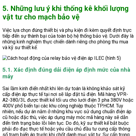
5. Những lưu ý khi thống kê khối lượng
vật tư cho mạch bảo vệ
Việc lựa chọn đúng thiết bị và phụ kiện đi kèm quyết định trực
tiếp đến sự thành bại của toàn bộ hệ thống bảo vệ. Dưới đây là
những kinh nghiệm thực chiến dành riêng cho phòng thu mua
và kỹ sư thiết kế.
5.1. Xác định đúng dải điện áp định mức của nhà
máy
Sai lầm kinh điển nhất khi lên dự toán là không khảo sát kỹ
cấp điện áp thực tế tại nơi sẽ lắp đặt tủ điện. Mã hàng VPR-
A2-380/3L được thiết kế tối ưu cho lưới điện 3 pha 380V hoặc
400V phổ biến tại các khu công nghiệp thuộc TP.HCM. Tuy
nhiên, nếu dự án nằm ở những khu vực sử dụng chuẩn điện áp
cũ hoặc đặc thù, việc áp dụng máy móc mã hàng này sẽ dẫn
đến tình trạng báo lỗi liên tục. Do đó, kỹ sư thiết kế bắt buộc
phải đo đạc thực tế hoặc yêu cầu chủ đầu tư cung cấp thông
số trạm biến áp trước khi chốt danh mục vật tư. Sự cẩn trọng