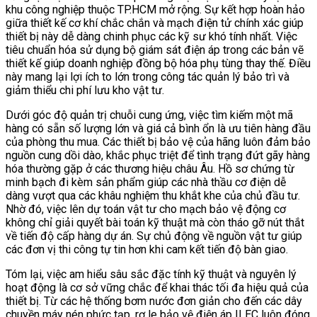
khu công nghiệp thuộc TP.HCM mở rộng. Sự kết hợp hoàn hảo
giữa thiết kế cơ khí chắc chắn và mạch điện tử chính xác giúp
thiết bị này dễ dàng chinh phục các kỹ sư khó tính nhất. Việc
tiêu chuẩn hóa sử dụng bộ giám sát điện áp trong các bản vẽ
thiết kế giúp doanh nghiệp đồng bộ hóa phụ tùng thay thế. Điều
này mang lại lợi ích to lớn trong công tác quản lý bảo trì và
giảm thiểu chi phí lưu kho vật tư.
Dưới góc độ quản trị chuỗi cung ứng, việc tìm kiếm một mã
hàng có sẵn số lượng lớn và giá cả bình ổn là ưu tiên hàng đầu
của phòng thu mua. Các thiết bị bảo vệ của hãng luôn đảm bảo
nguồn cung dồi dào, khắc phục triệt để tình trạng đứt gãy hàng
hóa thường gặp ở các thương hiệu châu Âu. Hồ sơ chứng từ
minh bạch đi kèm sản phẩm giúp các nhà thầu cơ điện dễ
dàng vượt qua các khâu nghiệm thu khắt khe của chủ đầu tư.
Nhờ đó, việc lên dự toán vật tư cho mạch bảo vệ động cơ
không chỉ giải quyết bài toán kỹ thuật mà còn tháo gỡ nút thắt
về tiến độ cấp hàng dự án. Sự chủ động về nguồn vật tư giúp
các đơn vị thi công tự tin hơn khi cam kết tiến độ bàn giao.
Tóm lại, việc am hiểu sâu sắc đặc tính kỹ thuật và nguyên lý
hoạt động là cơ sở vững chắc để khai thác tối đa hiệu quả của
thiết bị. Từ các hệ thống bơm nước đơn giản cho đến các dây
chuyền máy nén phức tạp, rơ le bảo vệ điện áp ILEC luôn đóng