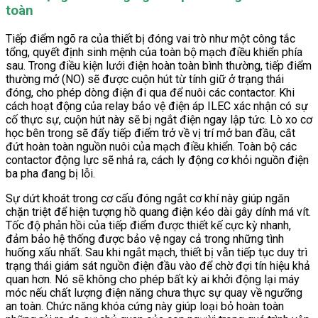
toàn
Tiếp điểm ngõ ra của thiết bị đóng vai trò như một công tắc
tổng, quyết định sinh mệnh của toàn bộ mạch điều khiển phía
sau. Trong điều kiện lưới điện hoàn toàn bình thường, tiếp điểm
thường mở (NO) sẽ được cuộn hút từ tính giữ ở trạng thái
đóng, cho phép dòng điện đi qua để nuôi các contactor. Khi
cách hoạt động của relay bảo vệ điện áp ILEC xác nhận có sự
cố thực sự, cuộn hút này sẽ bị ngắt điện ngay lập tức. Lò xo cơ
học bên trong sẽ đẩy tiếp điểm trở về vị trí mở ban đầu, cắt
đứt hoàn toàn nguồn nuôi của mạch điều khiển. Toàn bộ các
contactor động lực sẽ nhả ra, cách ly động cơ khỏi nguồn điện
ba pha đang bị lỗi.
Sự dứt khoát trong cơ cấu đóng ngắt cơ khí này giúp ngăn
chặn triệt để hiện tượng hồ quang điện kéo dài gây dính má vít.
Tốc độ phản hồi của tiếp điểm được thiết kế cực kỳ nhanh,
đảm bảo hệ thống được bảo vệ ngay cả trong những tình
huống xấu nhất. Sau khi ngắt mạch, thiết bị vẫn tiếp tục duy trì
trạng thái giám sát nguồn điện đầu vào để chờ đợi tín hiệu khả
quan hơn. Nó sẽ không cho phép bất kỳ ai khởi động lại máy
móc nếu chất lượng điện năng chưa thực sự quay về ngưỡng
an toàn. Chức năng khóa cứng này giúp loại bỏ hoàn toàn