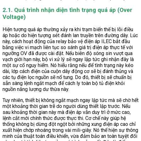
2.1. Quá trình nhận diện tình trạng quá áp (Over
Voltage)
Hiện tượng quá áp thường xảy ra khi trạm biến thế bị lỗi điều
áp hoặc do hiện tượng sét đánh lan truyền trên đường dây. Lúc
này, cách hoạt động của relay bảo vệ điện áp ILEC bắt đầu
bằng việc vi mạch liên tục so sánh giá trị điện áp thực tế với
ngưỡng OV đã được cài đặt. Nếu biên độ sóng sin vượt qua
vạch giới hạn này, bộ vi xử lý sẽ ngay lập tức ghi nhận đây là
một sự cố nguy hiểm. Nó hiểu rằng nếu để tình trạng này kéo
dài, lớp cách điện của cuộn dây động cơ sẽ bị đánh thủng và
các tụ điện lọc nguồn sẽ nổ tung. Do đó, thiết bị sẽ chuẩn bị
sẵn sàng lệnh ngắt mạch để cách ly toàn bộ tủ điện khỏi
nguồn năng lượng dư thừa này.
Tuy nhiên, thiết bị không ngắt mạch ngay lập tức mà sẽ chờ hết
một khoảng thời gian trễ do người dùng thiết lập trước. Nếu
sau khoảng thời gian này mà điện áp vẫn duy trì ở mức cao,
lệnh cắt mới chính thức được thực thi. Cơ chế này giúp hệ
thống không bị dừng đột ngột bởi những xung điện áp cao chỉ
xuất hiện chớp nhoáng trong vài mili-giây. Nó thể hiện sự thông
minh của thuật toán điều khiển, vừa đảm bảo an toàn tuyệt đối