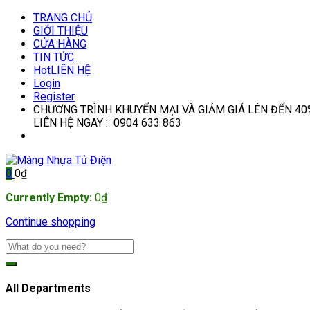
TRANG CHỦ
GIỚI THIỆU
CỬA HÀNG
TIN TỨC
Hot
LIÊN HỆ
Login
Register
CHƯƠNG TRÌNH KHUYẾN MẠI VÀ GIẢM GIÁ LÊN ĐẾN 40
LIÊN HỆ NGAY : 0904 633 863
0
0
₫
Currently Empty:
0
₫
Continue shopping
All Departments