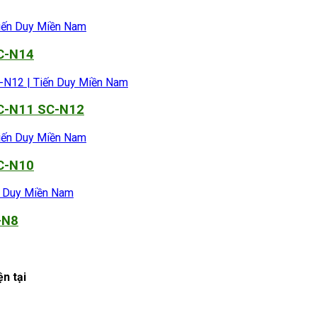
SC-N14
SC-N11 SC-N12
SC-N10
-N8
n tại