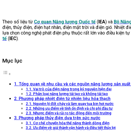
Theo số liệu từ
Cơ quan Năng lượng Quốc tế
(
IEA
) và
Bộ Năng
điện, thủy điện, điện hạt nhân, điện mặt trời và điện gió. Nhiệt
lựa chọn công nghệ phát điện phụ thuộc rất lớn vào điều kiện t
tế
(
IEC
).
Mục lục
1. Tổng quan về nhu cầu và các nguồn năng lượng sản xuất
1.1. Vai trò của điện năng trong kỷ nguyên hiện đại
1.2. Phân loại năng lượng tái tạo và không tái tạo
2. Phương pháp nhiệt điện từ nhiên liệu hóa thạch
2.1. Nguyên lý đốt cháy và làm quay tua bin hơi nước
2.2. Những ưu điểm về tính ổn định và chi phí đầu tư
2.3. Nhược điểm và rủi ro tác động đến môi trường
3. Phương pháp thủy điện dựa trên sức nước
3.1. Cơ chế chuyển hóa thế năng thành dòng điện
3.2. Ưu điểm về giá thành vận hành và điều tiết thủy lợi