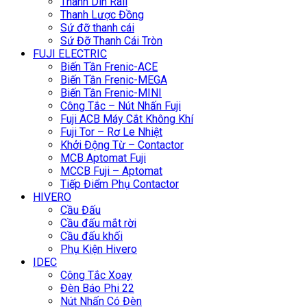
Thanh Din Rail
Thanh Lược Đồng
Sứ đỡ thanh cái
Sứ Đỡ Thanh Cái Tròn
FUJI ELECTRIC
Biến Tần Frenic-ACE
Biến Tần Frenic-MEGA
Biến Tần Frenic-MINI
Công Tắc – Nút Nhấn Fuji
Fuji ACB Máy Cắt Không Khí
Fuji Tor – Rơ Le Nhiệt
Khởi Động Từ – Contactor
MCB Aptomat Fuji
MCCB Fuji – Aptomat
Tiếp Điểm Phụ Contactor
HIVERO
Cầu Đấu
Cầu đấu mắt rời
Cầu đấu khối
Phụ Kiện Hivero
IDEC
Công Tắc Xoay
Đèn Báo Phi 22
Nút Nhấn Có Đèn