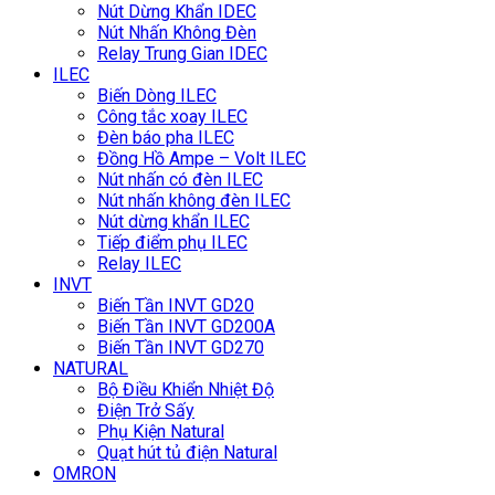
Nút Dừng Khẩn IDEC
Nút Nhấn Không Đèn
Relay Trung Gian IDEC
ILEC
Biến Dòng ILEC
Công tắc xoay ILEC
Đèn báo pha ILEC
Đồng Hồ Ampe – Volt ILEC
Nút nhấn có đèn ILEC
Nút nhấn không đèn ILEC
Nút dừng khẩn ILEC
Tiếp điểm phụ ILEC
Relay ILEC
INVT
Biến Tần INVT GD20
Biến Tần INVT GD200A
Biến Tần INVT GD270
NATURAL
Bộ Điều Khiển Nhiệt Độ
Điện Trở Sấy
Phụ Kiện Natural
Quạt hút tủ điện Natural
OMRON