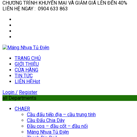
CHƯƠNG TRÌNH KHUYẾN MẠI VÀ GIẢM GIÁ LÊN ĐẾN 40%
LIÊN HỆ NGAY : 0904 633 863
TRANG CHỦ
GIỚI THIỆU
CỬA HÀNG
TIN TỨC
LIÊN HỆ
Hot
Login /
Register
all Departments
CHAER
Cầu đấu tiếp địa – cầu trung tính
Cầu Đấu Chia Dây
Đầu cos – đầu cốt – đầu nối
Máng Nhựa Tủ Điện