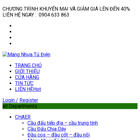
CHƯƠNG TRÌNH KHUYẾN MẠI VÀ GIẢM GIÁ LÊN ĐẾN 40%
LIÊN HỆ NGAY : 0904 633 863
TRANG CHỦ
GIỚI THIỆU
CỬA HÀNG
TIN TỨC
LIÊN HỆ
Hot
Login /
Register
all Departments
CHAER
Cầu đấu tiếp địa – cầu trung tính
Cầu Đấu Chia Dây
Đầu cos – đầu cốt – đầu nối