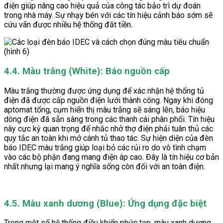
điện giúp nâng cao hiệu quả của công tác bảo trì dự đoán
trong nhà máy. Sự nhạy bén với các tín hiệu cảnh báo sớm sẽ
cứu vãn được nhiều hệ thống đắt tiền.
4.4. Màu trắng (White): Báo nguồn cấp
Màu trắng thường được ứng dụng để xác nhận hệ thống tủ
điện đã được cấp nguồn điện lưới thành công. Ngay khi đóng
aptomat tổng, cụm hiển thị màu trắng sẽ sáng lên, báo hiệu
dòng điện đã sẵn sàng trong các thanh cái phân phối. Tín hiệu
này cực kỳ quan trọng để nhắc nhở thợ điện phải tuân thủ các
quy tắc an toàn khi mở cánh tủ thao tác. Sự hiện diện của đèn
báo IDEC màu trắng giúp loại bỏ các rủi ro do vô tình chạm
vào các bộ phận đang mang điện áp cao. Đây là tín hiệu cơ bản
nhất nhưng lại mang ý nghĩa sống còn đối với an toàn điện.
4.5. Màu xanh dương (Blue): Ứng dụng đặc biệt
Trong một số hệ thống điều khiển phức tạp, màu xanh dương