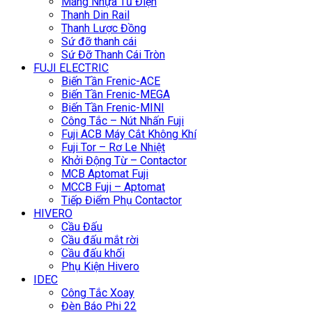
Máng Nhựa Tủ Điện
Thanh Din Rail
Thanh Lược Đồng
Sứ đỡ thanh cái
Sứ Đỡ Thanh Cái Tròn
FUJI ELECTRIC
Biến Tần Frenic-ACE
Biến Tần Frenic-MEGA
Biến Tần Frenic-MINI
Công Tắc – Nút Nhấn Fuji
Fuji ACB Máy Cắt Không Khí
Fuji Tor – Rơ Le Nhiệt
Khởi Động Từ – Contactor
MCB Aptomat Fuji
MCCB Fuji – Aptomat
Tiếp Điểm Phụ Contactor
HIVERO
Cầu Đấu
Cầu đấu mắt rời
Cầu đấu khối
Phụ Kiện Hivero
IDEC
Công Tắc Xoay
Đèn Báo Phi 22