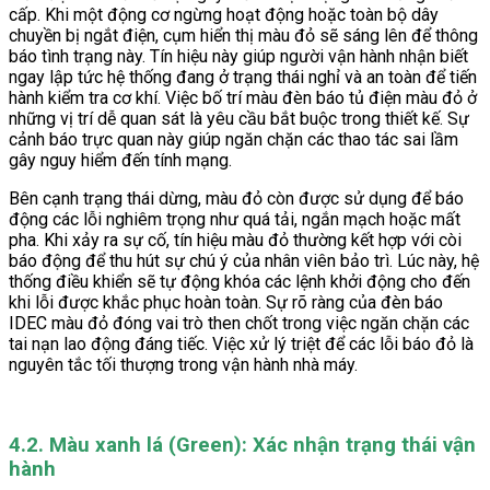
cấp. Khi một động cơ ngừng hoạt động hoặc toàn bộ dây
chuyền bị ngắt điện, cụm hiển thị màu đỏ sẽ sáng lên để thông
báo tình trạng này. Tín hiệu này giúp người vận hành nhận biết
ngay lập tức hệ thống đang ở trạng thái nghỉ và an toàn để tiến
hành kiểm tra cơ khí. Việc bố trí màu đèn báo tủ điện màu đỏ ở
những vị trí dễ quan sát là yêu cầu bắt buộc trong thiết kế. Sự
cảnh báo trực quan này giúp ngăn chặn các thao tác sai lầm
gây nguy hiểm đến tính mạng.
Bên cạnh trạng thái dừng, màu đỏ còn được sử dụng để báo
động các lỗi nghiêm trọng như quá tải, ngắn mạch hoặc mất
pha. Khi xảy ra sự cố, tín hiệu màu đỏ thường kết hợp với còi
báo động để thu hút sự chú ý của nhân viên bảo trì. Lúc này, hệ
thống điều khiển sẽ tự động khóa các lệnh khởi động cho đến
khi lỗi được khắc phục hoàn toàn. Sự rõ ràng của đèn báo
IDEC màu đỏ đóng vai trò then chốt trong việc ngăn chặn các
tai nạn lao động đáng tiếc. Việc xử lý triệt để các lỗi báo đỏ là
nguyên tắc tối thượng trong vận hành nhà máy.
4.2. Màu xanh lá (Green): Xác nhận trạng thái vận
hành