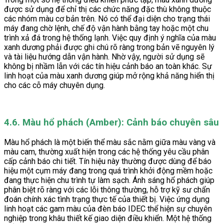
được sử dụng để chỉ thị các chức năng đặc thù không thuộc
các nhóm màu cơ bản trên. Nó có thể đại diện cho trạng thái
máy đang chờ lệnh, chế độ vận hành bằng tay hoặc một chu
trình xả đá trong hệ thống lạnh. Việc quy định ý nghĩa của màu
xanh dương phải được ghi chú rõ ràng trong bản vẽ nguyên lý
và tài liệu hướng dẫn vận hành. Nhờ vậy, người sử dụng sẽ
không bị nhầm lẫn với các tín hiệu cảnh báo an toàn khác. Sự
linh hoạt của màu xanh dương giúp mở rộng khả năng hiển thị
cho các cỗ máy chuyên dụng.
4.6. Màu hổ phách (Amber): Cảnh báo chuyên sâu
Màu hổ phách là một biến thể màu sắc nằm giữa màu vàng và
màu cam, thường xuất hiện trong các hệ thống yêu cầu phân
cấp cảnh báo chi tiết. Tín hiệu này thường được dùng để báo
hiệu một cụm máy đang trong quá trình khởi động mềm hoặc
đang thực hiện chu trình tự làm sạch. Ánh sáng hổ phách giúp
phân biệt rõ ràng với các lỗi thông thường, hỗ trợ kỹ sư chẩn
đoán chính xác tình trạng thực tế của thiết bị. Việc ứng dụng
linh hoạt các gam màu của đèn báo IDEC thể hiện sự chuyên
nghiệp trong khâu thiết kế giao diện điều khiển. Một hệ thống