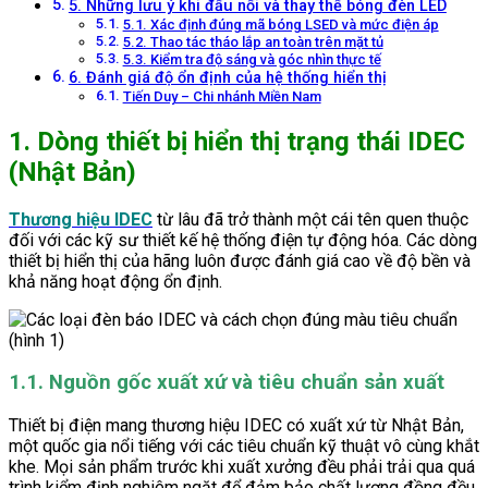
5. Những lưu ý khi đấu nối và thay thế bóng đèn LED
5.1. Xác định đúng mã bóng LSED và mức điện áp
5.2. Thao tác tháo lắp an toàn trên mặt tủ
5.3. Kiểm tra độ sáng và góc nhìn thực tế
6. Đánh giá độ ổn định của hệ thống hiển thị
Tiến Duy – Chi nhánh Miền Nam
1. Dòng thiết bị hiển thị trạng thái IDEC
(Nhật Bản)
Thương hiệu IDEC
từ lâu đã trở thành một cái tên quen thuộc
đối với các kỹ sư thiết kế hệ thống điện tự động hóa. Các dòng
thiết bị hiển thị của hãng luôn được đánh giá cao về độ bền và
khả năng hoạt động ổn định.
1.1. Nguồn gốc xuất xứ và tiêu chuẩn sản xuất
Thiết bị điện mang thương hiệu IDEC có xuất xứ từ Nhật Bản,
một quốc gia nổi tiếng với các tiêu chuẩn kỹ thuật vô cùng khắt
khe. Mọi sản phẩm trước khi xuất xưởng đều phải trải qua quá
trình kiểm định nghiêm ngặt để đảm bảo chất lượng đồng đều.