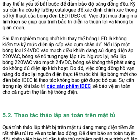
thay thế là yếu tố bắt buộc để đảm bảo độ sáng đồng đều. Kỹ
sư cần tra cứu kỹ lưỡng catalogue để xác định chính xác thông
số kỹ thuật của bóng đèn LED IDEC cũ. Việc đặt mua đúng mã
linh kiện sẽ giúp quá trình bảo trì diễn ra thuận lợi và không bị
gián đoạn.
Sai lầm nghiêm trọng nhất khi thay thế bóng LED là không
kiểm tra kỹ mức điện áp cấp vào cụm chân đế. Nếu lắp một
bóng loại 24VDC vào mạch điều khiển đang sử dụng điện áp
220VAC, bóng sẽ nổ tung ngay lập tức. Ngược lại, nếu lắp
bóng 220VAC vào mạch 24VDC, bóng sẽ không thể phát sáng
do không đủ điện áp kích hoạt. Do đó, việc dùng đồng hồ vạn
năng đo đạc lại nguồn điện thực tế trước khi lắp bóng mới cho
đèn báo IDEC là thao tác không bao giờ được bỏ qua. Sự cẩn
trọng này khi bảo trì
các sản phẩm IDEC
sẽ bảo vệ an toàn
cho cả người thợ lẫn hệ thống điện.
5.2. Thao tác tháo lắp an toàn trên mặt tủ
Quá trình tháo lắp thiết bị trên mặt tủ đang mang điện tiềm ẩn
rất nhiều rủi ro về an toàn lao động. Để đảm bảo an toàn tuyệt
đối, nhân viên bảo trì cần tuân thủ nghiêm ngặt quy trình cô lập