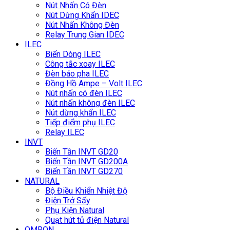
Nút Nhấn Có Đèn
Nút Dừng Khẩn IDEC
Nút Nhấn Không Đèn
Relay Trung Gian IDEC
ILEC
Biến Dòng ILEC
Công tắc xoay ILEC
Đèn báo pha ILEC
Đồng Hồ Ampe – Volt ILEC
Nút nhấn có đèn ILEC
Nút nhấn không đèn ILEC
Nút dừng khẩn ILEC
Tiếp điểm phụ ILEC
Relay ILEC
INVT
Biến Tần INVT GD20
Biến Tần INVT GD200A
Biến Tần INVT GD270
NATURAL
Bộ Điều Khiển Nhiệt Độ
Điện Trở Sấy
Phụ Kiện Natural
Quạt hút tủ điện Natural
OMRON