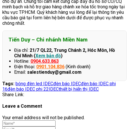
cho dự án. Chúng tôi cam kết cung cấp đầy đủ hồ sơ CO/CQ
minh bạch và hỗ trợ giao hàng chành xe hỏa tốc trong ngày tại
khu vực TP.HCM. Quý khách hàng vui lòng để lại thông tin yêu
cầu báo giá tại form liên hệ bên dưới để được phục vụ nhanh
chóng nhất.
Tiến Duy – Chi nhánh Miền Nam
Địa chỉ:
21/7 QL22, Trung Chánh 2, Hóc Môn, Hồ
Chí Minh (
Xem bản đồ
)
Hotline:
0904.633.863
Điện thoại:
0901.104.836
(Kinh doanh)
Email:
salestienduy@gmail.com
Tags:
bóng đèn led IDEC
đèn báo IDEC
đèn báo IDEC phi
16
đèn báo IDEC phi 22
IDEC
thiết bị hiển thị IDEC
Share Link:
Leave a Comment
Your email address will not be published.