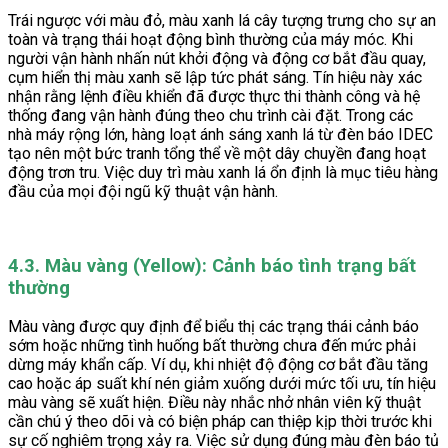
Trái ngược với màu đỏ, màu xanh lá cây tượng trưng cho sự an
toàn và trạng thái hoạt động bình thường của máy móc. Khi
người vận hành nhấn nút khởi động và động cơ bắt đầu quay,
cụm hiển thị màu xanh sẽ lập tức phát sáng. Tín hiệu này xác
nhận rằng lệnh điều khiển đã được thực thi thành công và hệ
thống đang vận hành đúng theo chu trình cài đặt. Trong các
nhà máy rộng lớn, hàng loạt ánh sáng xanh lá từ đèn báo IDEC
tạo nên một bức tranh tổng thể về một dây chuyền đang hoạt
động trơn tru. Việc duy trì màu xanh lá ổn định là mục tiêu hàng
đầu của mọi đội ngũ kỹ thuật vận hành.
4.3. Màu vàng (Yellow): Cảnh báo tình trạng bất
thường
Màu vàng được quy định để biểu thị các trạng thái cảnh báo
sớm hoặc những tình huống bất thường chưa đến mức phải
dừng máy khẩn cấp. Ví dụ, khi nhiệt độ động cơ bắt đầu tăng
cao hoặc áp suất khí nén giảm xuống dưới mức tối ưu, tín hiệu
màu vàng sẽ xuất hiện. Điều này nhắc nhở nhân viên kỹ thuật
cần chú ý theo dõi và có biện pháp can thiệp kịp thời trước khi
sự cố nghiêm trọng xảy ra. Việc sử dụng đúng màu đèn báo tủ