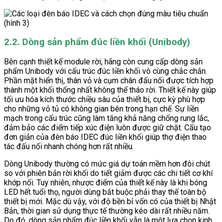
2.2. Dòng sản phẩm đúc liền khối (Unibody)
Bên cạnh thiết kế module rời, hãng còn cung cấp dòng sản
phẩm Unibody với cấu trúc đúc liền khối vô cùng chắc chắn.
Phần mặt hiển thị, thân vỏ và cụm chân đấu nối được tích hợp
thành một khối thống nhất không thể tháo rời. Thiết kế này giúp
tối ưu hóa kích thước chiều sâu của thiết bị, cực kỳ phù hợp
cho những vỏ tủ có không gian bên trong hạn chế. Sự liền
mạch trong cấu trúc cũng làm tăng khả năng chống rung lắc,
đảm bảo các điểm tiếp xúc điện luôn được giữ chặt. Cấu tạo
đơn giản của đèn báo IDEC đúc liền khối giúp thợ điện thao
tác đấu nối nhanh chóng hơn rất nhiều.
Dòng Unibody thường có mức giá dự toán mềm hơn đôi chút
so với phiên bản rời khối do tiết giảm được các chi tiết cơ khí
khớp nối. Tuy nhiên, nhược điểm của thiết kế này là khi bóng
LED hết tuổi thọ, người dùng bắt buộc phải thay thế toàn bộ
thiết bị mới. Mặc dù vậy, với độ bền bỉ vốn có của thiết bị Nhật
Bản, thời gian sử dụng thực tế thường kéo dài rất nhiều năm.
Do đó, dòng sản phẩm đúc liền khối vẫn là một lựa chọn kinh