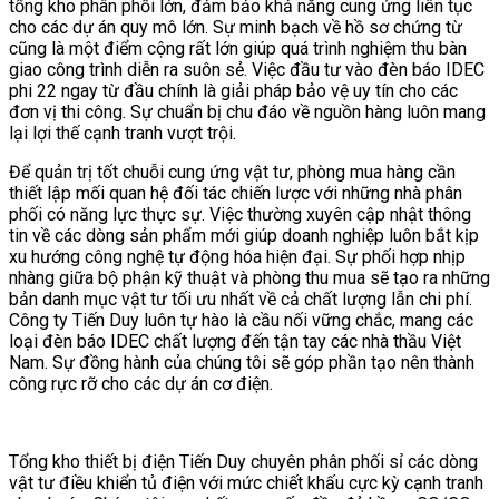
tổng kho phân phối lớn, đảm bảo khả năng cung ứng liên tục
cho các dự án quy mô lớn. Sự minh bạch về hồ sơ chứng từ
cũng là một điểm cộng rất lớn giúp quá trình nghiệm thu bàn
giao công trình diễn ra suôn sẻ. Việc đầu tư vào đèn báo IDEC
phi 22 ngay từ đầu chính là giải pháp bảo vệ uy tín cho các
đơn vị thi công. Sự chuẩn bị chu đáo về nguồn hàng luôn mang
lại lợi thế cạnh tranh vượt trội.
Để quản trị tốt chuỗi cung ứng vật tư, phòng mua hàng cần
thiết lập mối quan hệ đối tác chiến lược với những nhà phân
phối có năng lực thực sự. Việc thường xuyên cập nhật thông
tin về các dòng sản phẩm mới giúp doanh nghiệp luôn bắt kịp
xu hướng công nghệ tự động hóa hiện đại. Sự phối hợp nhịp
nhàng giữa bộ phận kỹ thuật và phòng thu mua sẽ tạo ra những
bản danh mục vật tư tối ưu nhất về cả chất lượng lẫn chi phí.
Công ty Tiến Duy luôn tự hào là cầu nối vững chắc, mang các
loại đèn báo IDEC chất lượng đến tận tay các nhà thầu Việt
Nam. Sự đồng hành của chúng tôi sẽ góp phần tạo nên thành
công rực rỡ cho các dự án cơ điện.
Tổng kho thiết bị điện Tiến Duy chuyên phân phối sỉ các dòng
vật tư điều khiển tủ điện với mức chiết khấu cực kỳ cạnh tranh