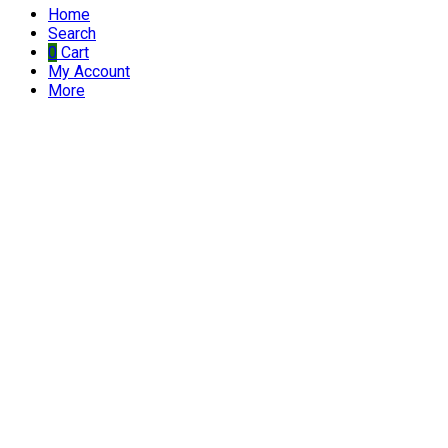
Home
Search
0
Cart
My Account
More