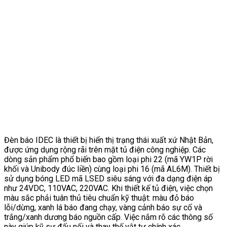
Đèn báo IDEC là thiết bị hiển thị trạng thái xuất xứ Nhật Bản,
được ứng dụng rộng rãi trên mặt tủ điện công nghiệp. Các
dòng sản phẩm phổ biến bao gồm loại phi 22 (mã YW1P rời
khối và Unibody đúc liền) cùng loại phi 16 (mã AL6M). Thiết bị
sử dụng bóng LED mã LSED siêu sáng với đa dạng điện áp
như 24VDC, 110VAC, 220VAC. Khi thiết kế tủ điện, việc chọn
màu sắc phải tuân thủ tiêu chuẩn kỹ thuật: màu đỏ báo
lỗi/dừng, xanh lá báo đang chạy, vàng cảnh báo sự cố và
trắng/xanh dương báo nguồn cấp. Việc nắm rõ các thông số
này giúp kỹ sư đấu nối và thay thế vật tư chính xác.