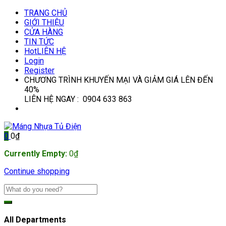
TRANG CHỦ
GIỚI THIỆU
CỬA HÀNG
TIN TỨC
Hot
LIÊN HỆ
Login
Register
CHƯƠNG TRÌNH KHUYẾN MẠI VÀ GIẢM GIÁ LÊN ĐẾN
40%
LIÊN HỆ NGAY : 0904 633 863
0
0
₫
Currently Empty:
0
₫
Continue shopping
All Departments