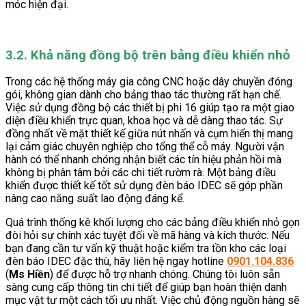
móc hiện đại.
3.2. Khả năng đồng bộ trên bảng điều khiển nhỏ
Trong các hệ thống máy gia công CNC hoặc dây chuyền đóng
gói, không gian dành cho bảng thao tác thường rất hạn chế.
Việc sử dụng đồng bộ các thiết bị phi 16 giúp tạo ra một giao
diện điều khiển trực quan, khoa học và dễ dàng thao tác. Sự
đồng nhất về mặt thiết kế giữa nút nhấn và cụm hiển thị mang
lại cảm giác chuyên nghiệp cho tổng thể cỗ máy. Người vận
hành có thể nhanh chóng nhận biết các tín hiệu phản hồi mà
không bị phân tâm bởi các chi tiết rườm rà. Một bảng điều
khiển được thiết kế tốt sử dụng đèn báo IDEC sẽ góp phần
nâng cao năng suất lao động đáng kể.
Quá trình thống kê khối lượng cho các bảng điều khiển nhỏ gọn
đòi hỏi sự chính xác tuyệt đối về mã hàng và kích thước. Nếu
bạn đang cần tư vấn kỹ thuật hoặc kiểm tra tồn kho các loại
đèn báo IDEC đặc thù, hãy liên hệ ngay hotline
0901.104.836
(
Ms Hiền
) để được hỗ trợ nhanh chóng. Chúng tôi luôn sẵn
sàng cung cấp thông tin chi tiết để giúp bạn hoàn thiện danh
mục vật tư một cách tối ưu nhất. Việc chủ động nguồn hàng sẽ