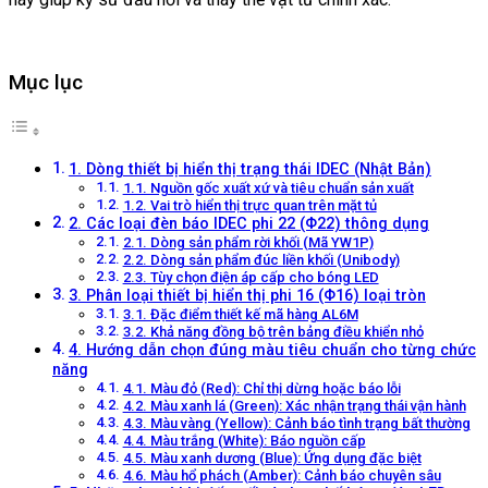
Mục lục
1. Dòng thiết bị hiển thị trạng thái IDEC (Nhật Bản)
1.1. Nguồn gốc xuất xứ và tiêu chuẩn sản xuất
1.2. Vai trò hiển thị trực quan trên mặt tủ
2. Các loại đèn báo IDEC phi 22 (Φ22) thông dụng
2.1. Dòng sản phẩm rời khối (Mã YW1P)
2.2. Dòng sản phẩm đúc liền khối (Unibody)
2.3. Tùy chọn điện áp cấp cho bóng LED
3. Phân loại thiết bị hiển thị phi 16 (Φ16) loại tròn
3.1. Đặc điểm thiết kế mã hàng AL6M
3.2. Khả năng đồng bộ trên bảng điều khiển nhỏ
4. Hướng dẫn chọn đúng màu tiêu chuẩn cho từng chức
năng
4.1. Màu đỏ (Red): Chỉ thị dừng hoặc báo lỗi
4.2. Màu xanh lá (Green): Xác nhận trạng thái vận hành
4.3. Màu vàng (Yellow): Cảnh báo tình trạng bất thường
4.4. Màu trắng (White): Báo nguồn cấp
4.5. Màu xanh dương (Blue): Ứng dụng đặc biệt
4.6. Màu hổ phách (Amber): Cảnh báo chuyên sâu