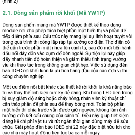
2.1. Dòng sản phẩm rời khối (Mã YW1P)
Dòng sản phẩm mang mã YW1P được thiết kế theo dạng
module rời, cho phép tách biệt phần mặt hiển thị và phần đế
tiếp điểm phía sau. Cấu trúc này mang lại sự linh hoạt tuyệt vời
trong quá trình thi công lắp ráp tại xưởng cơ điện. Thợ điện có
thể gắn trước phần mặt nhựa lên cánh tủ, sau đó mới tiến hành
đấu nối dây dẫn vào cụm đế bên ngoài. Sự tiện lợi này giúp
đẩy nhanh tiến độ hoàn thiện và giảm thiểu tình trạng vướng
víu khi thao tác trong không gian chật hẹp. Việc sử dụng đèn
báo IDEC rời khối luôn là ưu tiên hàng đầu của các đơn vị thi
công chuyên nghiệp.
Một ưu điểm nổi bật khác của thiết kế rời khối là khả năng bảo
trì và thay thế linh kiện cực kỳ dễ dàng. Khi bóng LED bên trong
bị suy giảm độ sáng hoặc cháy hỏng, nhân viên kỹ thuật chỉ
cần tháo phần đế phía sau để thay bóng mới. Toàn bộ phần
mặt hiển thị phía trước vẫn được giữ nguyên, không làm ảnh
hưởng đến kết cấu chung của cánh tủ. Điều này giúp tiết kiệm
đáng kể chi phí vật tư và rút ngắn thời gian dừng máy để sửa
chữa. Giải pháp đèn báo IDEC phi 22 này đặc biệt hữu ích cho
các nhà máy hoạt động liên tục ba ca mỗi ngày.