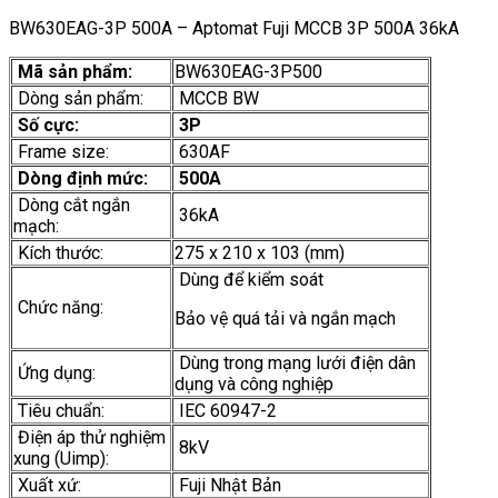
BW630EAG-3P 500A – Aptomat Fuji MCCB 3P 500A 36kA
Mã sản phẩm:
BW630EAG-3P500
Dòng sản phẩm:
MCCB BW
Số cực:
3P
Frame size:
630AF
Dòng định mức:
500A
Dòng cắt ngắn
36kA
mạch:
Kích thước:
275 x 210 x 103 (mm)
Dùng để kiểm soát
Chức năng:
Bảo vệ quá tải và ngắn mạch
Dùng trong mạng lưới điện dân
Ứng dụng:
dụng và công nghiệp
Tiêu chuẩn:
IEC 60947-2
Điện áp thử nghiệm
8kV
xung (Uimp):
Xuất xứ:
Fuji Nhật Bản