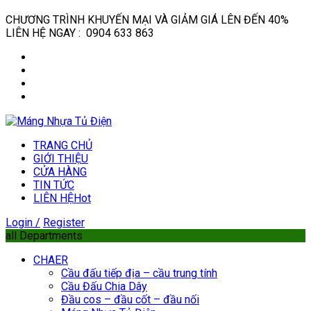
CHƯƠNG TRÌNH KHUYẾN MẠI VÀ GIẢM GIÁ LÊN ĐẾN 40%
LIÊN HỆ NGAY : 0904 633 863
TRANG CHỦ
GIỚI THIỆU
CỬA HÀNG
TIN TỨC
LIÊN HỆ
Hot
Login /
Register
all Departments
CHAER
Cầu đấu tiếp địa – cầu trung tính
Cầu Đấu Chia Dây
Đầu cos – đầu cốt – đầu nối