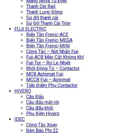
Máng Nhựa Tủ Điện
Thanh Din Rail
Thanh Lược Đồng
Sứ đỡ thanh cái
Sứ Đỡ Thanh Cái Tròn
FUJI ELECTRIC
Biến Tần Frenic-ACE
Biến Tần Frenic-MEGA
Biến Tần Frenic-MINI
Công Tắc – Nút Nhấn Fuji
Fuji ACB Máy Cắt Không Khí
Fuji Tor – Rơ Le Nhiệt
Khởi Động Từ – Contactor
MCB Aptomat Fuji
MCCB Fuji – Aptomat
Tiếp Điểm Phụ Contactor
HIVERO
Cầu Đấu
Cầu đấu mắt rời
Cầu đấu khối
Phụ Kiện Hivero
IDEC
Công Tắc Xoay
Đèn Báo Phi 22