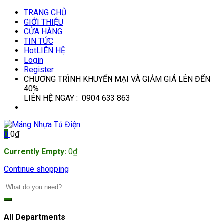
TRANG CHỦ
GIỚI THIỆU
CỬA HÀNG
TIN TỨC
Hot
LIÊN HỆ
Login
Register
CHƯƠNG TRÌNH KHUYẾN MẠI VÀ GIẢM GIÁ LÊN ĐẾN
40%
LIÊN HỆ NGAY : 0904 633 863
0
0
₫
Currently Empty:
0
₫
Continue shopping
All Departments