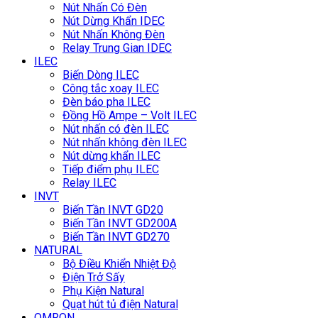
Nút Nhấn Có Đèn
Nút Dừng Khẩn IDEC
Nút Nhấn Không Đèn
Relay Trung Gian IDEC
ILEC
Biến Dòng ILEC
Công tắc xoay ILEC
Đèn báo pha ILEC
Đồng Hồ Ampe – Volt ILEC
Nút nhấn có đèn ILEC
Nút nhấn không đèn ILEC
Nút dừng khẩn ILEC
Tiếp điểm phụ ILEC
Relay ILEC
INVT
Biến Tần INVT GD20
Biến Tần INVT GD200A
Biến Tần INVT GD270
NATURAL
Bộ Điều Khiển Nhiệt Độ
Điện Trở Sấy
Phụ Kiện Natural
Quạt hút tủ điện Natural
OMRON