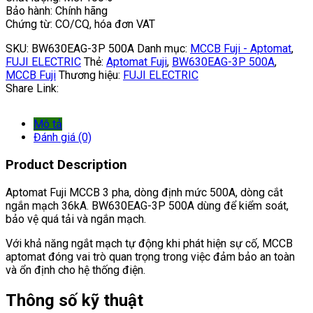
Bảo hành: Chính hãng
Chứng từ: CO/CQ, hóa đơn VAT
SKU:
BW630EAG-3P 500A
Danh mục:
MCCB Fuji - Aptomat
,
FUJI ELECTRIC
Thẻ:
Aptomat Fuji
,
BW630EAG-3P 500A
,
MCCB Fuji
Thương hiệu:
FUJI ELECTRIC
Share Link:
Mô tả
Đánh giá (0)
Product Description
Aptomat Fuji MCCB 3 pha, dòng định mức 500A, dòng cắt
ngắn mạch 36kA. BW630EAG-3P 500A dùng để kiểm soát,
bảo vệ quá tải và ngắn mạch.
Với khả năng ngắt mạch tự động khi phát hiện sự cố, MCCB
aptomat đóng vai trò quan trọng trong việc đảm bảo an toàn
và ổn định cho hệ thống điện.
Thông số kỹ thuật