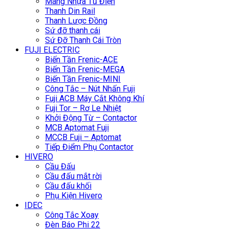
Máng Nhựa Tủ Điện
Thanh Din Rail
Thanh Lược Đồng
Sứ đỡ thanh cái
Sứ Đỡ Thanh Cái Tròn
FUJI ELECTRIC
Biến Tần Frenic-ACE
Biến Tần Frenic-MEGA
Biến Tần Frenic-MINI
Công Tắc – Nút Nhấn Fuji
Fuji ACB Máy Cắt Không Khí
Fuji Tor – Rơ Le Nhiệt
Khởi Động Từ – Contactor
MCB Aptomat Fuji
MCCB Fuji – Aptomat
Tiếp Điểm Phụ Contactor
HIVERO
Cầu Đấu
Cầu đấu mắt rời
Cầu đấu khối
Phụ Kiện Hivero
IDEC
Công Tắc Xoay
Đèn Báo Phi 22