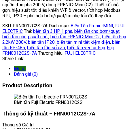
nguồn đơn pha 200 V, dòng FRENIC-Mini (C2). Thiết kế nhỏ
gọn, hiệu suất tốt, điều khiển V/F & vector, tích hợp Modbus
RTU, IP20 – phù hợp bơm/quạt/tải nhẹ tốc độ thay đổi.
SKU:
FRN0012C2S-7A
Danh mục:
Biến Tần Frenic-MINI
,
FUJI
ELECTRIC
Thẻ:
biến tần 3 HP 1 pha
,
biến tần cho bơm/quạt
,
biến tần công suất nhỏ.
,
biến tần FRENIC-Mini C2
,
biến tần Fuji
2.2kW 200V
,
biến tần IP20
,
biến tần mini tiết kiệm điện
,
biến
tần RS-485
,
biến tần tần số cao
,
biến tần vector Fuji
,
Fuji
FRN0012C2S-7A
Thương hiệu:
FUJI ELECTRIC
Share Link:
Mô tả
Đánh giá (0)
Product Description
Biến tần Fuji Electric FRN0012C2S
Thông số kỹ thuật – FRN0012C2S-7A
Thông số Giá trị