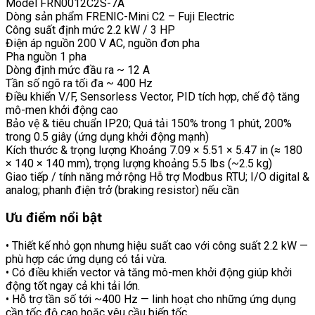
Model FRN0012C2S-7A
Dòng sản phẩm FRENIC-Mini C2 – Fuji Electric
Công suất định mức 2.2 kW / 3 HP
Điện áp nguồn 200 V AC, nguồn đơn pha
Pha nguồn 1 pha
Dòng định mức đầu ra ~ 12 A
Tần số ngõ ra tối đa ~ 400 Hz
Điều khiển V/F, Sensorless Vector, PID tích hợp, chế độ tăng
mô-men khởi động cao
Bảo vệ & tiêu chuẩn IP20; Quá tải 150% trong 1 phút, 200%
trong 0.5 giây (ứng dụng khởi động mạnh)
Kích thước & trọng lượng Khoảng 7.09 × 5.51 × 5.47 in (≈ 180
× 140 × 140 mm), trọng lượng khoảng 5.5 lbs (~2.5 kg)
Giao tiếp / tính năng mở rộng Hỗ trợ Modbus RTU; I/O digital &
analog; phanh điện trở (braking resistor) nếu cần
Ưu điểm nổi bật
• Thiết kế nhỏ gọn nhưng hiệu suất cao với công suất 2.2 kW —
phù hợp các ứng dụng có tải vừa.
• Có điều khiển vector và tăng mô-men khởi động giúp khởi
động tốt ngay cả khi tải lớn.
• Hỗ trợ tần số tới ~400 Hz — linh hoạt cho những ứng dụng
cần tốc độ cao hoặc yêu cầu biến tốc.