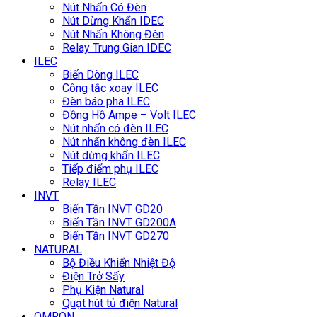
Nút Nhấn Có Đèn
Nút Dừng Khẩn IDEC
Nút Nhấn Không Đèn
Relay Trung Gian IDEC
ILEC
Biến Dòng ILEC
Công tắc xoay ILEC
Đèn báo pha ILEC
Đồng Hồ Ampe – Volt ILEC
Nút nhấn có đèn ILEC
Nút nhấn không đèn ILEC
Nút dừng khẩn ILEC
Tiếp điểm phụ ILEC
Relay ILEC
INVT
Biến Tần INVT GD20
Biến Tần INVT GD200A
Biến Tần INVT GD270
NATURAL
Bộ Điều Khiển Nhiệt Độ
Điện Trở Sấy
Phụ Kiện Natural
Quạt hút tủ điện Natural
OMRON