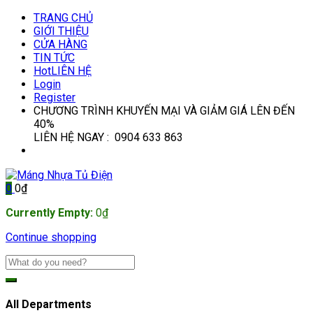
TRANG CHỦ
GIỚI THIỆU
CỬA HÀNG
TIN TỨC
Hot
LIÊN HỆ
Login
Register
CHƯƠNG TRÌNH KHUYẾN MẠI VÀ GIẢM GIÁ LÊN ĐẾN
40%
LIÊN HỆ NGAY : 0904 633 863
0
0
₫
Currently Empty:
0
₫
Continue shopping
All Departments