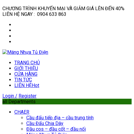
CHƯƠNG TRÌNH KHUYẾN MẠI VÀ GIẢM GIÁ LÊN ĐẾN 40%
LIÊN HỆ NGAY : 0904 633 863
TRANG CHỦ
GIỚI THIỆU
CỬA HÀNG
TIN TỨC
LIÊN HỆ
Hot
Login /
Register
all Departments
CHAER
Cầu đấu tiếp địa – cầu trung tính
Cầu Đấu Chia Dây
Đầu cos – đầu cốt – đầu nối