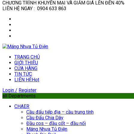
CHƯƠNG TRÌNH KHUYẾN MẠI VÀ GIẢM GIÁ LÊN ĐẾN 40%
LIÊN HỆ NGAY : 0904 633 863
TRANG CHỦ
GIỚI THIỆU
CỬA HÀNG
TIN TỨC
LIÊN HỆ
Hot
Login /
Register
all Departments
CHAER
Cầu đấu tiếp địa – cầu trung tính
Cầu Đấu Chia Dây
Đầu cos – đầu cốt – đầu nối
Máng Nhựa Tủ Điện