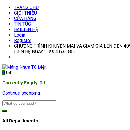
TRANG CHỦ
GIỚI THIỆU
CỬA HÀNG
TIN TỨC
Hot
LIÊN HỆ
Login
Register
CHƯƠNG TRÌNH KHUYẾN MẠI VÀ GIẢM GIÁ LÊN ĐẾN 40
LIÊN HỆ NGAY : 0904 633 863
0
0
₫
Currently Empty:
0
₫
Continue shopping
All Departments