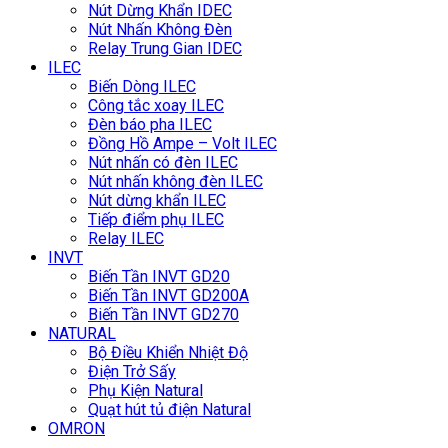
Nút Dừng Khẩn IDEC
Nút Nhấn Không Đèn
Relay Trung Gian IDEC
ILEC
Biến Dòng ILEC
Công tắc xoay ILEC
Đèn báo pha ILEC
Đồng Hồ Ampe – Volt ILEC
Nút nhấn có đèn ILEC
Nút nhấn không đèn ILEC
Nút dừng khẩn ILEC
Tiếp điểm phụ ILEC
Relay ILEC
INVT
Biến Tần INVT GD20
Biến Tần INVT GD200A
Biến Tần INVT GD270
NATURAL
Bộ Điều Khiển Nhiệt Độ
Điện Trở Sấy
Phụ Kiện Natural
Quạt hút tủ điện Natural
OMRON