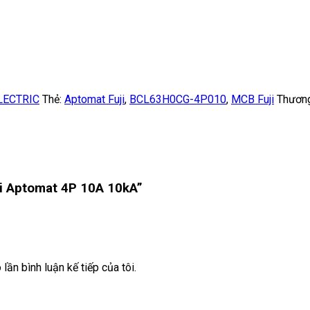
LECTRIC
Thẻ:
Aptomat Fuji
,
BCL63H0CG-4P010
,
MCB Fuji
Thương
ji Aptomat 4P 10A 10kA”
lần bình luận kế tiếp của tôi.