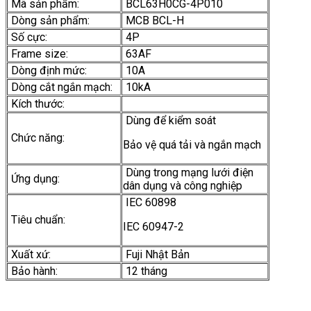
Mã sản phẩm:
BCL63H0CG-4P010
Dòng sản phẩm:
MCB BCL-H
Số cực:
4P
Frame size:
63AF
Dòng định mức:
10A
Dòng cắt ngắn mạch:
10kA
Kích thước:
Dùng để kiểm soát
Chức năng:
Bảo vệ quá tải và ngắn mạch
Dùng trong mạng lưới điện
Ứng dụng:
dân dụng và công nghiệp
IEC 60898
Tiêu chuẩn:
IEC 60947-2
Xuất xứ:
Fuji Nhật Bản
Bảo hành:
12 tháng