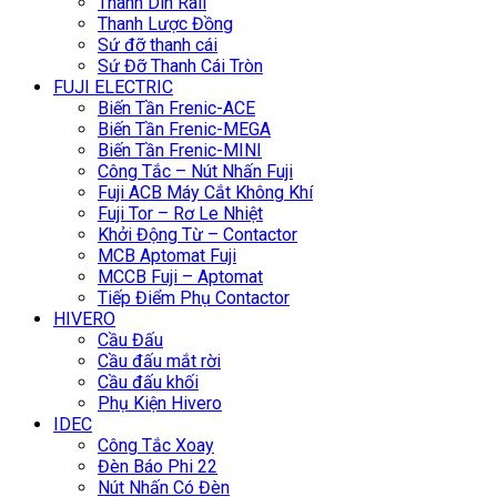
Thanh Din Rail
Thanh Lược Đồng
Sứ đỡ thanh cái
Sứ Đỡ Thanh Cái Tròn
FUJI ELECTRIC
Biến Tần Frenic-ACE
Biến Tần Frenic-MEGA
Biến Tần Frenic-MINI
Công Tắc – Nút Nhấn Fuji
Fuji ACB Máy Cắt Không Khí
Fuji Tor – Rơ Le Nhiệt
Khởi Động Từ – Contactor
MCB Aptomat Fuji
MCCB Fuji – Aptomat
Tiếp Điểm Phụ Contactor
HIVERO
Cầu Đấu
Cầu đấu mắt rời
Cầu đấu khối
Phụ Kiện Hivero
IDEC
Công Tắc Xoay
Đèn Báo Phi 22
Nút Nhấn Có Đèn