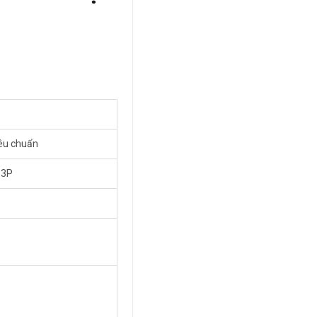
êu chuẩn
-3P