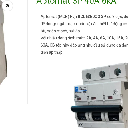
Aptomat 3P 40A 6kA
Aptomat (MCB)
Fuji BCL63E0CG 3P
có 3 cực, d
để đóng/ ngắt mạch, bảo vệ các thiết bị/ động cơ 
tải, ngắn mạch, sụt áp…
Với nhiều dòng định mức: 2A, 4A, 6A, 10A, 16A, 
63A, CB tép này đáp ứng nhu cầu sử dụng đa dạng
điện áp thấp.