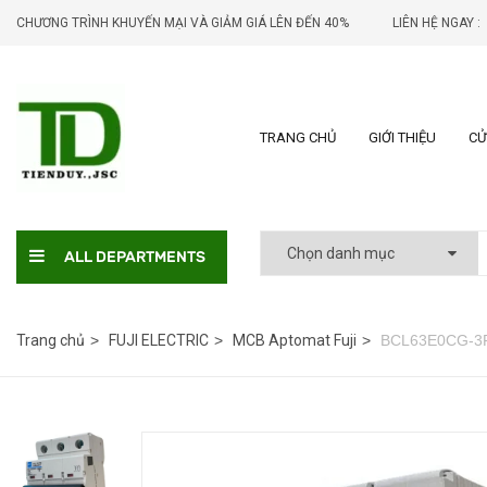
CHƯƠNG TRÌNH KHUYẾN MẠI VÀ GIẢM GIÁ LÊN ĐẾN 40%
LIÊN HỆ NGAY :
TRANG CHỦ
GIỚI THIỆU
CỬ
ALL DEPARTMENTS
Trang chủ
FUJI ELECTRIC
MCB Aptomat Fuji
BCL63E0CG-3P0