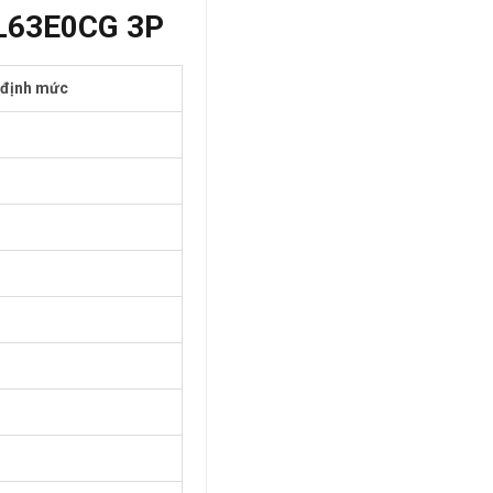
BCL63E0CG 3P
định mức