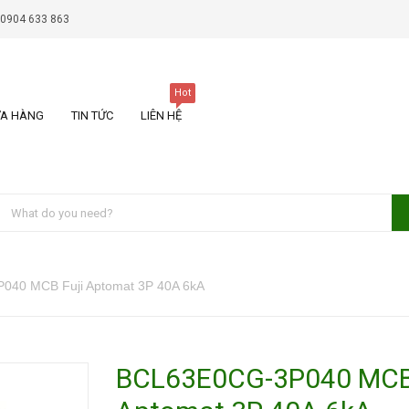
 0904 633 863
Hot
A HÀNG
TIN TỨC
LIÊN HỆ
40 MCB Fuji Aptomat 3P 40A 6kA
BCL63E0CG-3P040 MCB 