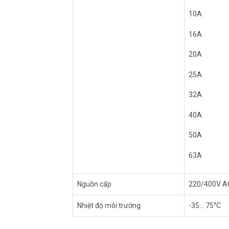
10A
16A
20A
25A
32A
40A
50A
63A
Nguồn cấp
220/400V A
Nhiệt độ môi trường
-35… 75
°
C