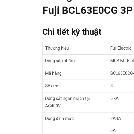
Fuji BCL63E0CG 3P
Chi tiết kỹ thuật
Thương hiệu
Fuji Electric
Dòng sản phẩm
MCB BC-E ti
Mã hàng
BCL63E0CG
Số cực
3
Dòng cắt ngắn mạch tại
6 kA
AC400V
Dòng định mức
2A4A
6A