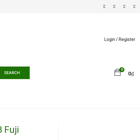
Login /
Register
0
SEARCH
0
₫
Fuji