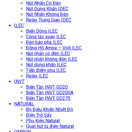
Nút Nhấn Có Đèn
Nút Dừng Khẩn IDEC
Nút Nhấn Không Đèn
Relay Trung Gian IDEC
ILEC
Biến Dòng ILEC
Công tắc xoay ILEC
Đèn báo pha ILEC
Đồng Hồ Ampe – Volt ILEC
Nút nhấn có đèn ILEC
Nút nhấn không đèn ILEC
Nút dừng khẩn ILEC
Tiếp điểm phụ ILEC
Relay ILEC
INVT
Biến Tần INVT GD20
Biến Tần INVT GD200A
Biến Tần INVT GD270
NATURAL
Bộ Điều Khiển Nhiệt Độ
Điện Trở Sấy
Phụ Kiện Natural
Quạt hút tủ điện Natural
OMRON