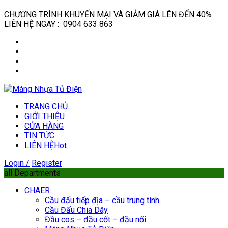
CHƯƠNG TRÌNH KHUYẾN MẠI VÀ GIẢM GIÁ LÊN ĐẾN 40%
LIÊN HỆ NGAY : 0904 633 863
TRANG CHỦ
GIỚI THIỆU
CỬA HÀNG
TIN TỨC
LIÊN HỆ
Hot
Login /
Register
all Departments
CHAER
Cầu đấu tiếp địa – cầu trung tính
Cầu Đấu Chia Dây
Đầu cos – đầu cốt – đầu nối