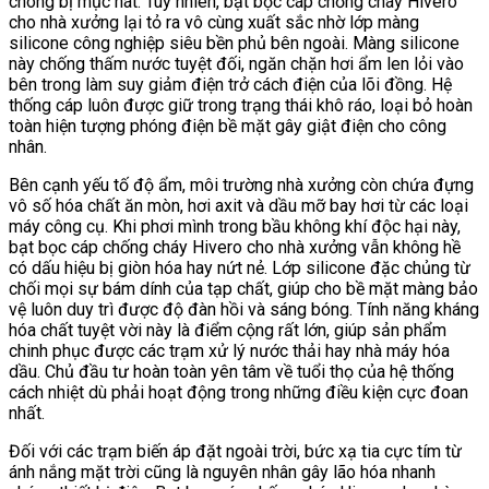
chóng bị mục nát. Tuy nhiên, bạt bọc cáp chống cháy Hivero
cho nhà xưởng lại tỏ ra vô cùng xuất sắc nhờ lớp màng
silicone công nghiệp siêu bền phủ bên ngoài. Màng silicone
này chống thấm nước tuyệt đối, ngăn chặn hơi ẩm len lỏi vào
bên trong làm suy giảm điện trở cách điện của lõi đồng. Hệ
thống cáp luôn được giữ trong trạng thái khô ráo, loại bỏ hoàn
toàn hiện tượng phóng điện bề mặt gây giật điện cho công
nhân.
Bên cạnh yếu tố độ ẩm, môi trường nhà xưởng còn chứa đựng
vô số hóa chất ăn mòn, hơi axit và dầu mỡ bay hơi từ các loại
máy công cụ. Khi phơi mình trong bầu không khí độc hại này,
bạt bọc cáp chống cháy Hivero cho nhà xưởng vẫn không hề
có dấu hiệu bị giòn hóa hay nứt nẻ. Lớp silicone đặc chủng từ
chối mọi sự bám dính của tạp chất, giúp cho bề mặt màng bảo
vệ luôn duy trì được độ đàn hồi và sáng bóng. Tính năng kháng
hóa chất tuyệt vời này là điểm cộng rất lớn, giúp sản phẩm
chinh phục được các trạm xử lý nước thải hay nhà máy hóa
dầu. Chủ đầu tư hoàn toàn yên tâm về tuổi thọ của hệ thống
cách nhiệt dù phải hoạt động trong những điều kiện cực đoan
nhất.
Đối với các trạm biến áp đặt ngoài trời, bức xạ tia cực tím từ
ánh nắng mặt trời cũng là nguyên nhân gây lão hóa nhanh