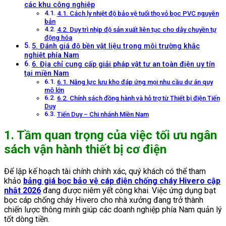
các khu công nghiệp
4.1. Cách ly nhiệt độ bảo vệ tuổi thọ vỏ bọc PVC nguyên
bản
4.2. Duy trì nhịp độ sản xuất liên tục cho dây chuyền tự
động hóa
5. Đánh giá độ bền vật liệu trong môi trường khắc
nghiệt phía Nam
6. Địa chỉ cung cấp giải pháp vật tư an toàn điện uy tín
tại miền Nam
6.1. Năng lực lưu kho đáp ứng mọi nhu cầu dự án quy
mô lớn
6.2. Chính sách đồng hành và hỗ trợ từ Thiết bị điện Tiến
Duy
Tiến Duy – Chi nhánh Miền Nam
1. Tầm quan trọng của việc tối ưu ngân
sách vận hành thiết bị cơ điện
Để lập kế hoạch tài chính chính xác, quý khách có thể tham
khảo
bảng giá bọc bảo vệ cáp điện chống cháy Hivero cập
nhật 2026
đang được niêm yết công khai. Việc ứng dụng bạt
bọc cáp chống cháy Hivero cho nhà xưởng đang trở thành
chiến lược thông minh giúp các doanh nghiệp phía Nam quản lý
tốt dòng tiền.