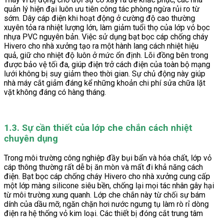
quản lý hiện đại luôn ưu tiên công tác phòng ngừa rủi ro từ
sớm. Dây cáp điện khi hoạt động ở cường độ cao thường
xuyên tỏa ra nhiệt lượng lớn, làm giảm tuổi thọ của lớp vỏ bọc
nhựa PVC nguyên bản. Việc sử dụng bạt bọc cáp chống cháy
Hivero cho nhà xưởng tạo ra một hành lang cách nhiệt hiệu
quả, giữ cho nhiệt độ luôn ở mức ổn định. Lõi đồng bên trong
được bảo vệ tối đa, giúp điện trở cách điện của toàn bộ mạng
lưới không bị suy giảm theo thời gian. Sự chủ động này giúp
nhà máy cắt giảm đáng kể những khoản chi phí sửa chữa lặt
vặt không đáng có hàng tháng.
1.3. Sự cần thiết của lớp che chắn cách nhiệt
chuyên dụng
Trong môi trường công nghiệp đầy bụi bẩn và hóa chất, lớp vỏ
cáp thông thường rất dễ bị ăn mòn và mất đi khả năng cách
điện. Bạt bọc cáp chống cháy Hivero cho nhà xưởng cung cấp
một lớp màng silicone siêu bền, chống lại mọi tác nhân gây hại
từ môi trường xung quanh. Lớp che chắn này từ chối sự bám
dính của dầu mỡ, ngăn chặn hơi nước ngưng tụ làm rò rỉ dòng
điện ra hệ thống vỏ kim loại. Các thiết bị đóng cắt trung tâm