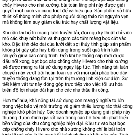
cháy Hivero cho nhà xưởng, bài toán lãng phí này được giải
quyết một cách vô cùng triệt để và hiệu quả. Sản phẩm sở hữu
thiết kế thông minh cho phép người dùng tháo rời nguyên vẹn
mà không làm suy giảm cấu trúc hay chất lượng vật liệu.
Khi cần tái bố trí mạng lưới truyền tải, đội ngũ kỹ thuật chỉ việc
mở các khuy nút bấm và thu gom các tấm màng bọc cất vào
kho. Đặc tính dẻo dai của lưới dệt sợi thủy tinh giúp sản phẩm
không bị gãy gập hay biến dạng trong suốt quá trình luân
chuyển giữa các công trình. Đến khi hệ thống cáp mới được
đấu nối xong, bạt bọc cáp chống cháy Hivero cho nhà xưởng
sẽ được mang ra tái sử dụng ngay lập tức. Tính năng tái luân
chuyển này vượt trội hoàn toàn so với mọi giải pháp bọc dây
truyền thống đang tồn tại trên thị trường linh kiện cơ điện. Sự
tiết kiệm vật tư này đóng góp trực tiếp vào việc tối ưu hóa
biên độ lợi nhuận dài hạn cho các nhà thầu thi công.
Hơn thế nữa, khả năng tái sử dụng còn mang ý nghĩa to lớn
trong việc bảo vệ môi trường và giảm thiểu lượng rác thải công
nghiệp khó phân hủy. Các doanh nghiệp áp dụng giải pháp này
thường được đánh giá rất cao trong các bộ tiêu chí phát triển
bền vững của khu công nghiệp hiện đại. Đầu tư vào bạt bọc
cáp chống cháy Hivero cho nhà xưởng không chỉ là bài toán
kinh tế mà còn là lời cam kết trách nhiệm xã hội sâu sắc. Tính