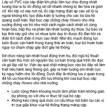
Lớp vỏ PVC của cáp điện khi phải liên tục chịu đựng nhiệt
lượng tỏa ra từ lõi đồng sẽ rất nhanh chóng bị lão hóa và giòn
vỡ. Khi lớp vỏ này nứt nẻ, lõi cáp mang điện áp cao sẽ lộ ra
ngoài không khí, tạo điều kiện lý tưởng cho các tia lửa hồ
quang xuất hiện. Bạt bọc cáp chống cháy Hivero cho nhà
xưởng đóng vai trò như một vách ngăn cách nhiệt vô cùng
hoàn hảo, hấp thụ và phân tán nhiệt lượng dư thừa. Sự bảo vệ
kịp thời này giữ cho vỏ nhựa luôn duy trì được độ đàn hồi và
điện trở cách điện ở mức cao nhất. Nhờ đó, mạch động lực
luôn được vận hành trong trạng thái an toàn, loại bỏ hoàn toàn
nguy cơ chạm chập gây đứt gãy hệ thống.
Để chức năng tản nhiệt hoạt động trơn tru, đội ngũ kỹ thuật
cần tuân thủ một số nguyên tắc cơ bản trong quá trình đo đạc
và gá lắp vật tư. Việc ép quá chặt màng bọc vào bó dây sẽ làm
triệt tiêu hành lang thông gió, gây ra hiện tượng om nhiệt cực
kỳ nguy hiểm cho lõi đồng. Dưới đây là những lưu ý quan trọng
để tối ưu hóa khả năng đối lưu không khí của bạt bọc cáp
chống cháy Hivero cho nhà xưởng:
Luôn cộng thêm khoảng mười lăm phần trăm không gian
dự phòng so với chu vi thực tế của bó cáp.
Không kéo căng quá mức cơ cấu khuy nút bấm tại các vị
trí cua gấp khúc của hệ thống thang máng cáp