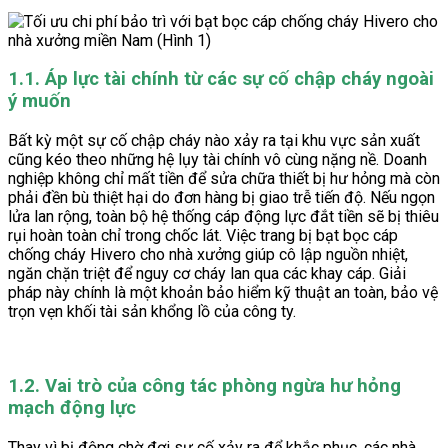
1.1. Áp lực tài chính từ các sự cố chập cháy ngoài
ý muốn
Bất kỳ một sự cố chập cháy nào xảy ra tại khu vực sản xuất
cũng kéo theo những hệ lụy tài chính vô cùng nặng nề. Doanh
nghiệp không chỉ mất tiền để sửa chữa thiết bị hư hỏng mà còn
phải đền bù thiệt hại do đơn hàng bị giao trễ tiến độ. Nếu ngọn
lửa lan rộng, toàn bộ hệ thống cáp động lực đắt tiền sẽ bị thiêu
rụi hoàn toàn chỉ trong chốc lát. Việc trang bị bạt bọc cáp
chống cháy Hivero cho nhà xưởng giúp cô lập nguồn nhiệt,
ngăn chặn triệt để nguy cơ cháy lan qua các khay cáp. Giải
pháp này chính là một khoản bảo hiểm kỹ thuật an toàn, bảo vệ
trọn vẹn khối tài sản khổng lồ của công ty.
1.2. Vai trò của công tác phòng ngừa hư hỏng
mạch động lực
Thay vì bị động chờ đợi sự cố xảy ra để khắc phục, các nhà