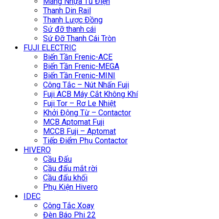
Máng Nhựa Tủ Điện
Thanh Din Rail
Thanh Lược Đồng
Sứ đỡ thanh cái
Sứ Đỡ Thanh Cái Tròn
FUJI ELECTRIC
Biến Tần Frenic-ACE
Biến Tần Frenic-MEGA
Biến Tần Frenic-MINI
Công Tắc – Nút Nhấn Fuji
Fuji ACB Máy Cắt Không Khí
Fuji Tor – Rơ Le Nhiệt
Khởi Động Từ – Contactor
MCB Aptomat Fuji
MCCB Fuji – Aptomat
Tiếp Điểm Phụ Contactor
HIVERO
Cầu Đấu
Cầu đấu mắt rời
Cầu đấu khối
Phụ Kiện Hivero
IDEC
Công Tắc Xoay
Đèn Báo Phi 22