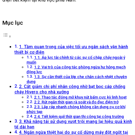
Mục lục
1. Tầm quan trọng của việc tối ưu ngân sách vận hành
thiết bị cơ điện
1.1. Áp lực tài chính từ các sự cố chập cháy ngoài ý
muốn
1.2. Vai trò của công tác phòng ngừa hư hỏng mạch
động lực
1.3. Sự cần thiết của lớp che chắn cách nhiệt chuyên
dụng
2. Cắt giảm chi phí nhân công nhờ bạt bọc cáp chống
cháy Hivero cho nhà xưởng
2.1. Thao tác đóng mở khuy nút bấm cực kỳ linh hoạt
2.2. Rút ngắn thời gian rà soát và đo đạc điện trở
2.3. Lắp ráp nhanh chóng không cần dụng cụ cơ khí
phức tạp
2.4. Tiết kiệm quỹ thời gian thi công tại công trường
3. Khả năng tái sử dụng vượt trội mang lại hiệu quả kinh
tế dài hạn
4. Ngăn ngừa thiệt hại do sự cố dừng máy đột ngột tại