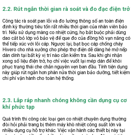
2.2. Rút ngắn thời gian rà soát và đo đạc điện trở
Công tác rà soát pan lỗi và đo lường thông số an toàn điện
định kỳ thường tiêu tốn rất nhiều thời gian của nhân viên bảo
trì. Nếu sử dụng màng co nhiệt cứng, họ bắt buộc phải dùng
dao cắt bỏ lớp vỏ bảo vệ để que đo của đồng hồ vạn năng có
thể tiếp xúc với lõi cáp. Ngược lại, bạt bọc cáp chống cháy
Hivero cho nhà xưởng cho phép thợ điện dễ dàng hé mở nếp
dán dính tại bất kỳ vị trí nào cần kiểm tra. Sau khi ghi nhận
xong số liệu điện trở, họ chỉ việc vuốt lại mép dán để khôi
phục trạng thái che chắn nguyên vẹn ban đầu. Tính tiện dụng
này giúp rút ngắn hơn phân nửa thời gian bảo dưỡng, tiết kiệm
chi phí vận hành cho toàn hệ thống.
2.3. Lắp ráp nhanh chóng không cần dụng cụ cơ
khí phức tạp
Quá trình thi công các loại gen co nhiệt chuyên dụng thường
đòi hỏi phải trang bị thêm máy khò nhiệt công suất lớn và
nhiều dụng cụ hỗ trợ khác. Việc vận hành các thiết bị này tại