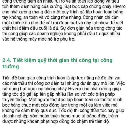
công trường tiềm ẩn nhiều rủi ro về an toàn lao động và tiêu
tốn thêm điện năng của xưởng. Bạt bọc cáp chống cháy Hivero
cho nhà xưởng mang đến một quy trình gá lắp hoàn toàn bằng
tay không, an toàn và vô cùng nhẹ nhàng. Công nhân chỉ cần
một chiếc kéo nhỏ để cắt mí đoạn bạt và dây lạt nhựa để siết
chặt hai điểm đầu cuối là đủ. Sự đơn giản hóa trong công tác
thi công giúp các doanh nghiệp không phải đầu tư quá nhiều
vào hệ thống máy móc hỗ trợ phụ trợ.
2.4. Tiết kiệm quỹ thời gian thi công tại công
trường
Tiến độ bàn giao công trình luôn là áp lực nặng nề đè lên vai
các nhà thầu thi công cơ điện tại những dự án quy mô lớn. Việc
sử dụng bạt bọc cáp chống cháy Hivero cho nhà xưởng giúp
tăng tốc độ gá lắp lên gấp nhiều lần so với các biện pháp
truyền thống. Một người thợ độc lập hoàn toàn có thể tự mình
bọc hàng chục mét cáp động lực trong một ca làm việc mà
không hề cảm thấy quá sức. Tốc độ thi công thần tốc này giúp
doanh nghiệp sớm hoàn thiện hạng mục tủ bảng điện, tránh
được những khoản phạt hợp đồng do chậm trễ tiến độ.