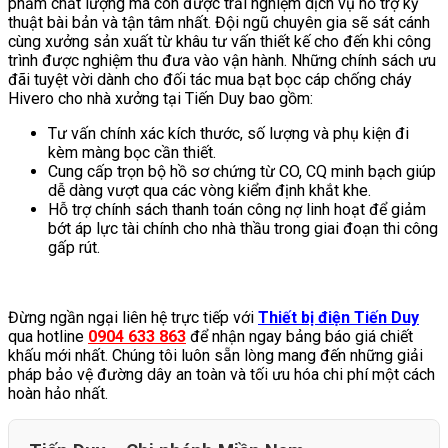
phẩm chất lượng mà còn được trải nghiệm dịch vụ hỗ trợ kỹ
thuật bài bản và tận tâm nhất. Đội ngũ chuyên gia sẽ sát cánh
cùng xưởng sản xuất từ khâu tư vấn thiết kế cho đến khi công
trình được nghiệm thu đưa vào vận hành. Những chính sách ưu
đãi tuyệt vời dành cho đối tác mua bạt bọc cáp chống cháy
Hivero cho nhà xưởng tại Tiến Duy bao gồm:
Tư vấn chính xác kích thước, số lượng và phụ kiện đi
kèm màng bọc cần thiết.
Cung cấp trọn bộ hồ sơ chứng từ CO, CQ minh bạch giúp
dễ dàng vượt qua các vòng kiểm định khắt khe.
Hỗ trợ chính sách thanh toán công nợ linh hoạt để giảm
bớt áp lực tài chính cho nhà thầu trong giai đoạn thi công
gấp rút.
Đừng ngần ngại liên hệ trực tiếp với
Thiết bị điện Tiến Duy
qua hotline
0904 633 863
để nhận ngay bảng báo giá chiết
khấu mới nhất. Chúng tôi luôn sẵn lòng mang đến những giải
pháp bảo vệ đường dây an toàn và tối ưu hóa chi phí một cách
hoàn hảo nhất.