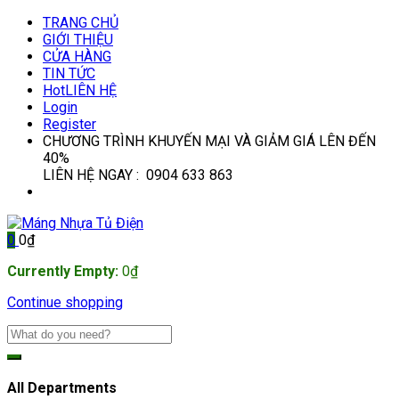
TRANG CHỦ
GIỚI THIỆU
CỬA HÀNG
TIN TỨC
Hot
LIÊN HỆ
Login
Register
CHƯƠNG TRÌNH KHUYẾN MẠI VÀ GIẢM GIÁ LÊN ĐẾN
40%
LIÊN HỆ NGAY : 0904 633 863
0
0
₫
Currently Empty:
0
₫
Continue shopping
All Departments