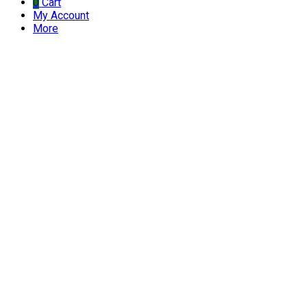
0
Cart
My Account
More