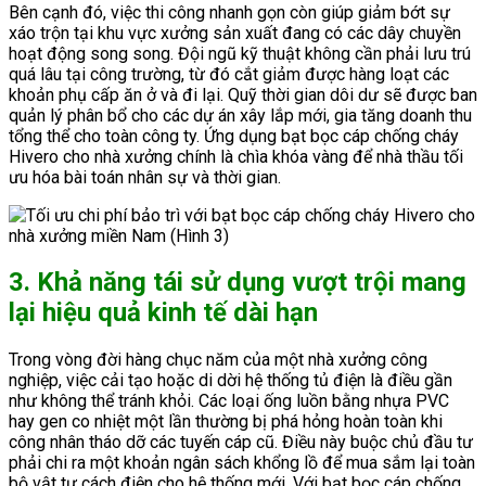
Bên cạnh đó, việc thi công nhanh gọn còn giúp giảm bớt sự
xáo trộn tại khu vực xưởng sản xuất đang có các dây chuyền
hoạt động song song. Đội ngũ kỹ thuật không cần phải lưu trú
quá lâu tại công trường, từ đó cắt giảm được hàng loạt các
khoản phụ cấp ăn ở và đi lại. Quỹ thời gian dôi dư sẽ được ban
quản lý phân bổ cho các dự án xây lắp mới, gia tăng doanh thu
tổng thể cho toàn công ty. Ứng dụng bạt bọc cáp chống cháy
Hivero cho nhà xưởng chính là chìa khóa vàng để nhà thầu tối
ưu hóa bài toán nhân sự và thời gian.
3. Khả năng tái sử dụng vượt trội mang
lại hiệu quả kinh tế dài hạn
Trong vòng đời hàng chục năm của một nhà xưởng công
nghiệp, việc cải tạo hoặc di dời hệ thống tủ điện là điều gần
như không thể tránh khỏi. Các loại ống luồn bằng nhựa PVC
hay gen co nhiệt một lần thường bị phá hỏng hoàn toàn khi
công nhân tháo dỡ các tuyến cáp cũ. Điều này buộc chủ đầu tư
phải chi ra một khoản ngân sách khổng lồ để mua sắm lại toàn
bộ vật tư cách điện cho hệ thống mới. Với bạt bọc cáp chống