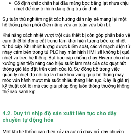
Cố định chắc chắn hai đầu màng bọc bằng lạt nhựa chịu
nhiệt để duy trì hình dáng ống trụ ổn định.
Sự tuân thủ nghiêm ngặt các hướng dẫn này sẽ mang lại một
hệ thống phân phối điện năng vừa an toàn vừa bền bỉ.
Khả năng cách nhiệt vượt trội của thiết bị còn góp phần bảo vệ
cụm thiết bị đóng cắt trung tâm khỏi hiện tượng bức xạ nhiệt
từ bó cáp. Khi nhiệt lượng được kiểm soát, các vi mạch điện tử
nhạy cảm bên trong tủ PLC hay màn hình HMI sẽ không bị quá
nhiệt và treo hệ thống. Bạt bọc cáp chống cháy Hivero cho nhà
xưởng gián tiếp nâng cao hiệu suất làm mát của các quạt hút
thông gió lắp đặt trên cánh cửa tủ. Sự đồng bộ trong việc
quản lý nhiệt độ nội bộ là chìa khóa vàng giúp hệ thống máy
móc vận hành mượt mà suốt nhiều tháng liên tục. Đây là giá trị
kỹ thuật cốt lõi mà các giải pháp ống luồn thông thường không
thể nào sánh kịp.
4.2. Duy trì nhịp độ sản xuất liên tục cho dây
chuyền tự động hóa
Một khi hệ thống cáp điện xảy ra sự cố cháy nổ, dây chuyền