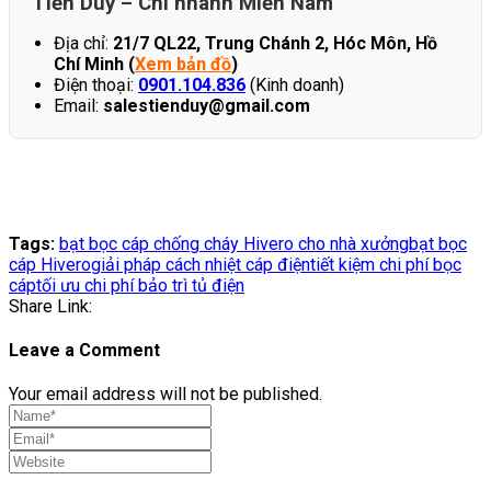
Tiến Duy – Chi nhánh Miền Nam
Địa chỉ:
21/7 QL22, Trung Chánh 2, Hóc Môn, Hồ
Chí Minh (
Xem bản đồ
)
Điện thoại:
0901.104.836
(Kinh doanh)
Email:
salestienduy@gmail.com
Tags:
bạt bọc cáp chống cháy Hivero cho nhà xưởng
bạt bọc
cáp Hivero
giải pháp cách nhiệt cáp điện
tiết kiệm chi phí bọc
cáp
tối ưu chi phí bảo trì tủ điện
Share Link:
Leave a Comment
Your email address will not be published.