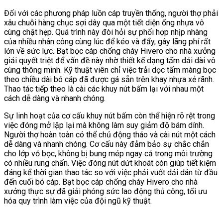
Đối với các phương pháp luồn cáp truyền thống, người thợ phải
xâu chuỗi hàng chục sợi dây qua một tiết diện ống nhựa vô
cùng chật hẹp. Quá trình này đòi hỏi sự phối hợp nhịp nhàng
của nhiều nhân công cùng lúc để kéo và đẩy, gây lãng phí rất
lớn về sức lực. Bạt bọc cáp chống cháy Hivero cho nhà xưởng
giải quyết triệt để vấn đề này nhờ thiết kế dạng tấm dải dài vô
cùng thông minh. Kỹ thuật viên chỉ việc trải dọc tấm màng bọc
theo chiều dài bó cáp đã được gá sẵn trên khay nhựa xẻ rãnh.
Thao tác tiếp theo là cài các khuy nút bấm lại với nhau một
cách dễ dàng và nhanh chóng.
Sự linh hoạt của cơ cấu khuy nút bấm còn thể hiện rõ rệt trong
việc đóng mở lặp lại mà không làm suy giảm độ bám dính.
Người thợ hoàn toàn có thể chủ động tháo và cài nút một cách
dễ dàng và nhanh chóng. Cơ cấu này đảm bảo sự chắc chắn
cho lớp vỏ bọc, không bị bung mép ngay cả trong môi trường
có nhiều rung chấn. Việc đóng nút dứt khoát còn giúp tiết kiệm
đáng kể thời gian thao tác so với việc phải vuốt dải dán từ đầu
đến cuối bó cáp. Bạt bọc cáp chống cháy Hivero cho nhà
xưởng thực sự đã giải phóng sức lao động thủ công, tối ưu
hóa quy trình làm việc của đội ngũ kỹ thuật.