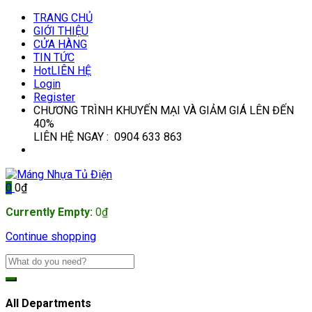
TRANG CHỦ
GIỚI THIỆU
CỬA HÀNG
TIN TỨC
Hot
LIÊN HỆ
Login
Register
CHƯƠNG TRÌNH KHUYẾN MẠI VÀ GIẢM GIÁ LÊN ĐẾN
40%
LIÊN HỆ NGAY : 0904 633 863
0
0
₫
Currently Empty:
0
₫
Continue shopping
All Departments