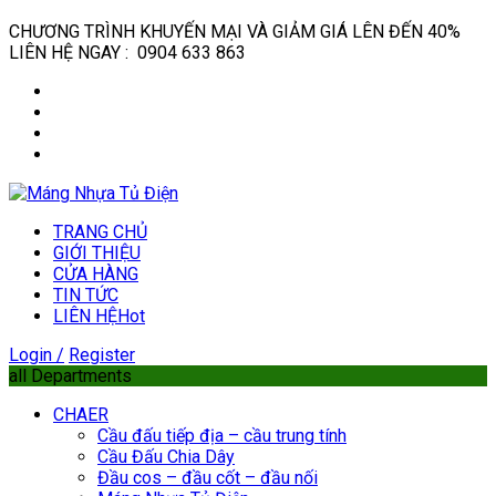
CHƯƠNG TRÌNH KHUYẾN MẠI VÀ GIẢM GIÁ LÊN ĐẾN 40%
LIÊN HỆ NGAY : 0904 633 863
TRANG CHỦ
GIỚI THIỆU
CỬA HÀNG
TIN TỨC
LIÊN HỆ
Hot
Login /
Register
all Departments
CHAER
Cầu đấu tiếp địa – cầu trung tính
Cầu Đấu Chia Dây
Đầu cos – đầu cốt – đầu nối