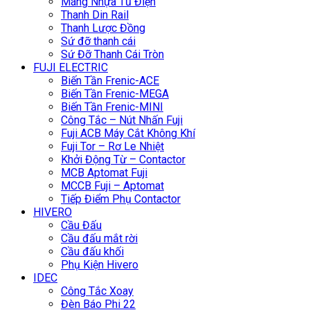
Máng Nhựa Tủ Điện
Thanh Din Rail
Thanh Lược Đồng
Sứ đỡ thanh cái
Sứ Đỡ Thanh Cái Tròn
FUJI ELECTRIC
Biến Tần Frenic-ACE
Biến Tần Frenic-MEGA
Biến Tần Frenic-MINI
Công Tắc – Nút Nhấn Fuji
Fuji ACB Máy Cắt Không Khí
Fuji Tor – Rơ Le Nhiệt
Khởi Động Từ – Contactor
MCB Aptomat Fuji
MCCB Fuji – Aptomat
Tiếp Điểm Phụ Contactor
HIVERO
Cầu Đấu
Cầu đấu mắt rời
Cầu đấu khối
Phụ Kiện Hivero
IDEC
Công Tắc Xoay
Đèn Báo Phi 22