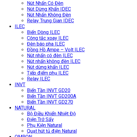
Nút Nhấn Có Đèn
Nút Dừng Khẩn IDEC
Nút Nhấn Không Đèn
Relay Trung Gian IDEC
ILEC
Biến Dòng ILEC
Công tắc xoay ILEC
Đèn báo pha ILEC
Đồng Hồ Ampe – Volt ILEC
Nút nhấn có đèn ILEC
Nút nhấn không đèn ILEC
Nút dừng khẩn ILEC
Tiếp điểm phụ ILEC
Relay ILEC
INVT
Biến Tần INVT GD20
Biến Tần INVT GD200A
Biến Tần INVT GD270
NATURAL
Bộ Điều Khiển Nhiệt Độ
Điện Trở Sấy
Phụ Kiện Natural
Quạt hút tủ điện Natural
OMRON