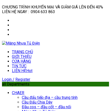
CHƯƠNG TRÌNH KHUYẾN MẠI VÀ GIẢM GIÁ LÊN ĐẾN 40%
LIÊN HỆ NGAY : 0904 633 863
TRANG CHỦ
GIỚI THIỆU
CỬA HÀNG
TIN TỨC
LIÊN HỆ
Hot
Login /
Register
all Departments
CHAER
Cầu đấu tiếp địa – cầu trung tính
Cầu Đấu Chia Dây
Đầu cos – đầu cốt – đầu nối