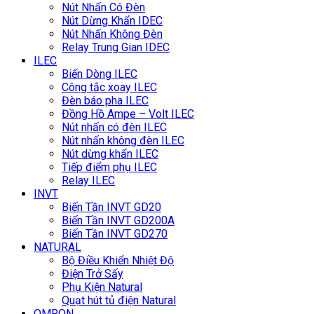
Nút Nhấn Có Đèn
Nút Dừng Khẩn IDEC
Nút Nhấn Không Đèn
Relay Trung Gian IDEC
ILEC
Biến Dòng ILEC
Công tắc xoay ILEC
Đèn báo pha ILEC
Đồng Hồ Ampe – Volt ILEC
Nút nhấn có đèn ILEC
Nút nhấn không đèn ILEC
Nút dừng khẩn ILEC
Tiếp điểm phụ ILEC
Relay ILEC
INVT
Biến Tần INVT GD20
Biến Tần INVT GD200A
Biến Tần INVT GD270
NATURAL
Bộ Điều Khiển Nhiệt Độ
Điện Trở Sấy
Phụ Kiện Natural
Quạt hút tủ điện Natural
OMRON