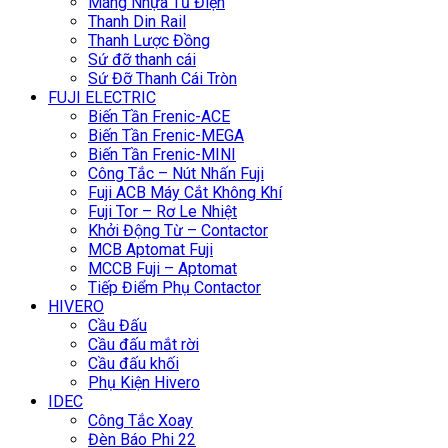
Máng Nhựa Tủ Điện
Thanh Din Rail
Thanh Lược Đồng
Sứ đỡ thanh cái
Sứ Đỡ Thanh Cái Tròn
FUJI ELECTRIC
Biến Tần Frenic-ACE
Biến Tần Frenic-MEGA
Biến Tần Frenic-MINI
Công Tắc – Nút Nhấn Fuji
Fuji ACB Máy Cắt Không Khí
Fuji Tor – Rơ Le Nhiệt
Khởi Động Từ – Contactor
MCB Aptomat Fuji
MCCB Fuji – Aptomat
Tiếp Điểm Phụ Contactor
HIVERO
Cầu Đấu
Cầu đấu mắt rời
Cầu đấu khối
Phụ Kiện Hivero
IDEC
Công Tắc Xoay
Đèn Báo Phi 22