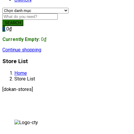
SEARCH
0
0
₫
Currently Empty:
0
₫
Continue shopping
Store List
Home
Store List
[dokan-stores]