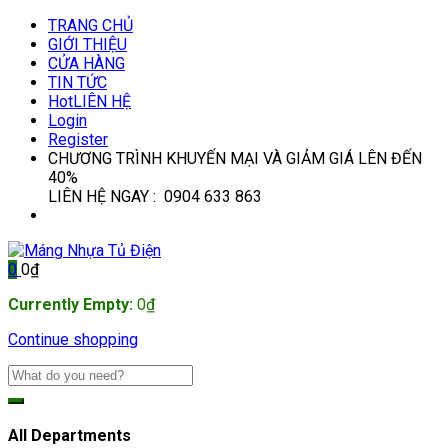
TRANG CHỦ
GIỚI THIỆU
CỬA HÀNG
TIN TỨC
Hot
LIÊN HỆ
Login
Register
CHƯƠNG TRÌNH KHUYẾN MẠI VÀ GIẢM GIÁ LÊN ĐẾN
40%
LIÊN HỆ NGAY : 0904 633 863
0
0
₫
Currently Empty:
0
₫
Continue shopping
All Departments