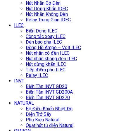
Nút Nhấn Có Đèn
Nút Dừng Khẩn IDEC
Nút Nhấn Không Đèn
Relay Trung Gian IDEC
ILEC
Biến Dòng ILEC
Công tắc xoay ILEC
Đèn báo pha ILEC
Đồng Hồ Ampe – Volt ILEC
Nút nhấn có đèn ILEC
Nút nhấn không đèn ILEC
Nút dừng khẩn ILEC
Tiếp điểm phụ ILEC
Relay ILEC
INVT
Biến Tần INVT GD20
Biến Tần INVT GD200A
Biến Tần INVT GD270
NATURAL
Bộ Điều Khiển Nhiệt Độ
Điện Trở Sấy
Phụ Kiện Natural
Quạt hút tủ điện Natural
OMRON