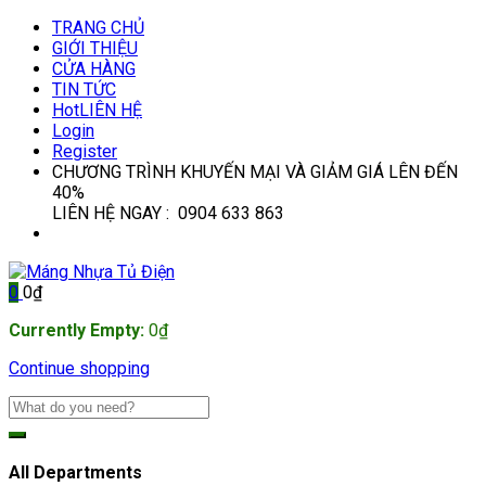
TRANG CHỦ
GIỚI THIỆU
CỬA HÀNG
TIN TỨC
Hot
LIÊN HỆ
Login
Register
CHƯƠNG TRÌNH KHUYẾN MẠI VÀ GIẢM GIÁ LÊN ĐẾN
40%
LIÊN HỆ NGAY : 0904 633 863
0
0
₫
Currently Empty:
0
₫
Continue shopping
All Departments