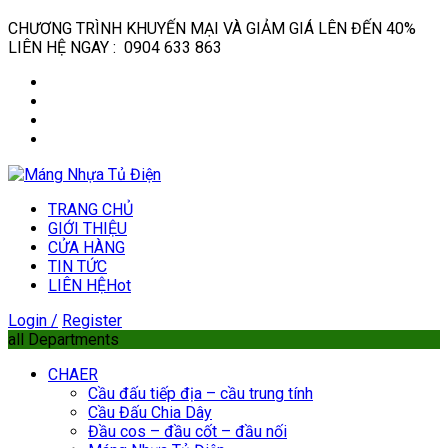
CHƯƠNG TRÌNH KHUYẾN MẠI VÀ GIẢM GIÁ LÊN ĐẾN 40%
LIÊN HỆ NGAY : 0904 633 863
TRANG CHỦ
GIỚI THIỆU
CỬA HÀNG
TIN TỨC
LIÊN HỆ
Hot
Login /
Register
all Departments
CHAER
Cầu đấu tiếp địa – cầu trung tính
Cầu Đấu Chia Dây
Đầu cos – đầu cốt – đầu nối