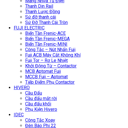
Máng Nhựa Tủ Điện
Thanh Din Rail
Thanh Lược Đồng
Sứ đỡ thanh cái
Sứ Đỡ Thanh Cái Tròn
FUJI ELECTRIC
Biến Tần Frenic-ACE
Biến Tần Frenic-MEGA
Biến Tần Frenic-MINI
Công Tắc – Nút Nhấn Fuji
Fuji ACB Máy Cắt Không Khí
Fuji Tor – Rơ Le Nhiệt
Khởi Động Từ – Contactor
MCB Aptomat Fuji
MCCB Fuji – Aptomat
Tiếp Điểm Phụ Contactor
HIVERO
Cầu Đấu
Cầu đấu mắt rời
Cầu đấu khối
Phụ Kiện Hivero
IDEC
Công Tắc Xoay
Đèn Báo Phi 22