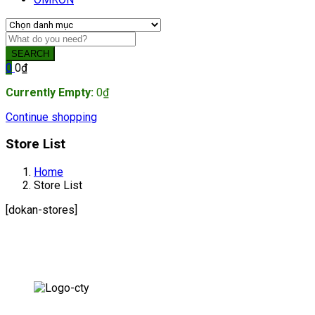
SEARCH
0
0
₫
Currently Empty:
0
₫
Continue shopping
Store List
Home
Store List
[dokan-stores]