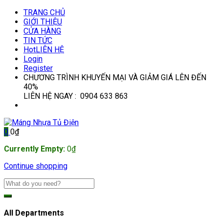
TRANG CHỦ
GIỚI THIỆU
CỬA HÀNG
TIN TỨC
Hot
LIÊN HỆ
Login
Register
CHƯƠNG TRÌNH KHUYẾN MẠI VÀ GIẢM GIÁ LÊN ĐẾN
40%
LIÊN HỆ NGAY : 0904 633 863
0
0
₫
Currently Empty:
0
₫
Continue shopping
All Departments