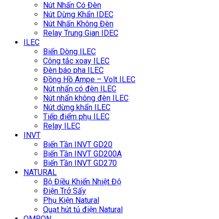
Nút Nhấn Có Đèn
Nút Dừng Khẩn IDEC
Nút Nhấn Không Đèn
Relay Trung Gian IDEC
ILEC
Biến Dòng ILEC
Công tắc xoay ILEC
Đèn báo pha ILEC
Đồng Hồ Ampe – Volt ILEC
Nút nhấn có đèn ILEC
Nút nhấn không đèn ILEC
Nút dừng khẩn ILEC
Tiếp điểm phụ ILEC
Relay ILEC
INVT
Biến Tần INVT GD20
Biến Tần INVT GD200A
Biến Tần INVT GD270
NATURAL
Bộ Điều Khiển Nhiệt Độ
Điện Trở Sấy
Phụ Kiện Natural
Quạt hút tủ điện Natural
OMRON