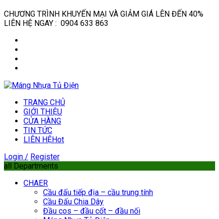
CHƯƠNG TRÌNH KHUYẾN MẠI VÀ GIẢM GIÁ LÊN ĐẾN 40%
LIÊN HỆ NGAY : 0904 633 863
TRANG CHỦ
GIỚI THIỆU
CỬA HÀNG
TIN TỨC
LIÊN HỆ
Hot
Login /
Register
all Departments
CHAER
Cầu đấu tiếp địa – cầu trung tính
Cầu Đấu Chia Dây
Đầu cos – đầu cốt – đầu nối