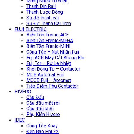
Máng Nhựa Tủ Điện
Thanh Din Rail
Thanh Lược Đồng
Sứ đỡ thanh cái
Sứ Đỡ Thanh Cái Tròn
FUJI ELECTRIC
Biến Tần Frenic-ACE
Biến Tần Frenic-MEGA
Biến Tần Frenic-MINI
Công Tắc – Nút Nhấn Fuji
Fuji ACB Máy Cắt Không Khí
Fuji Tor – Rơ Le Nhiệt
Khởi Động Từ – Contactor
MCB Aptomat Fuji
MCCB Fuji – Aptomat
Tiếp Điểm Phụ Contactor
HIVERO
Cầu Đấu
Cầu đấu mắt rời
Cầu đấu khối
Phụ Kiện Hivero
IDEC
Công Tắc Xoay
Đèn Báo Phi 22